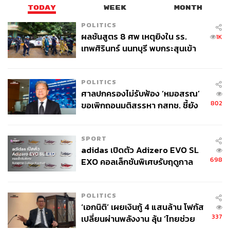
TODAY
WEEK
MONTH
POLITICS
ผลชันสูตร 8 ศพ เหตุยิงใน รร.
1K
เทพศิรินทร์ นนทบุรี พบกระสุนเข้า
จุดสำคัญ ‘ศีรษะ-หน้าอก’ ครูถูกยิง
4 นัด จากระยะไกล
POLITICS
ศาลปกครองไม่รับฟ้อง ‘หมอสรณ’
802
ขอเพิกถอนมติสรรหา กสทช. ชี้ยัง
ไม่ใช่ผู้เดือดร้อนเสียหาย
SPORT
adidas เปิดตัว Adizero EVO SL
698
EXO คอลเล็กชันพิเศษรับฤดูกาล
College Football
POLITICS
‘เอกนิติ’ เผยเงินกู้ 4 แสนล้าน โฟกัส
337
เปลี่ยนผ่านพลังงาน ลุ้น ‘ไทยช่วย