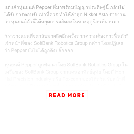
แต่แล้วหุ่นยนต์ Pepper ที่มาพร้อมปัญญาประดิษฐ์นี้ กลับไม่
ได้รับการตอบรับเท่าที่ควร ทำให้ล่าสุด Nikkei Asia รายงาน
ว่า หุ่นยนต์ตัวนี้ได้หยุดการผลิตลงในช่วงฤดูร้อนที่ผ่านมา
“เราวางแผนที่จะกลับมาผลิตอีกครั้งหากความต้องการฟื้นตัว”
เจ้าหน้าที่ของ SoftBank Robotics Group กล่าว โดยปฏิเสธ
ว่า Pepper ยังไม่ได้ถูกดึงปลั๊กออก
หุ่นยนต์ Pepper ถูกพัฒนาโดย SoftBank Robotics Group ใน
เครือของ SoftBank Group จากแดนอาทิตย์อุทัย โดยมี Hon
Hai Precision Industry หรือ Foxconn ของไต้หวัน รับหน้าที่
ผลิตหุ่นยนต์ Pepper โดยเริ่มออกวางจำหน่ายในญี่ปุ่นในปี
2015 และปัจจุบันมีการเช่าให้กับลูกค้าองค์กร ผู้บริโภค
READ MORE
สามารถซื้อได้ในราคา 217,800 เยน หรือประมาณ 63,154
บาท
แม้หุ่นยนต์ Pepper จะมียอดขายไม่ได้ดีเท่าที่ควร แต่ใน
ประเทศญี่ปุ่น SoftBank Robotics ได้จัดตั้งบริษัทร่วมทุนกับ