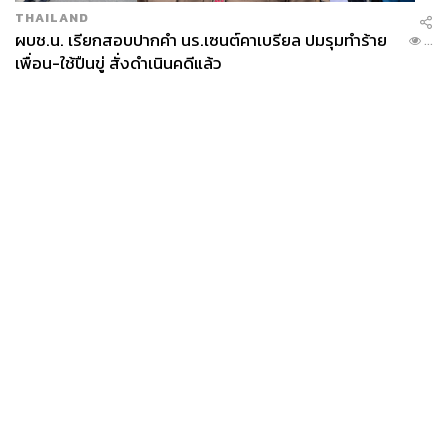
THAILAND
ผบช.น. เรียกสอบปากคำ นร.เซนต์คาเบรียล ปมรุมทำร้าย
...
เพื่อน-ใช้ปืนขู่ สั่งดำเนินคดีแล้ว
News
Wealth
Pop
Podcast
Video
Now
Opinion
Careers
Events
Privacy
About
Contact
Policy
FOR
ADVERTISING
MEMBERSHIP