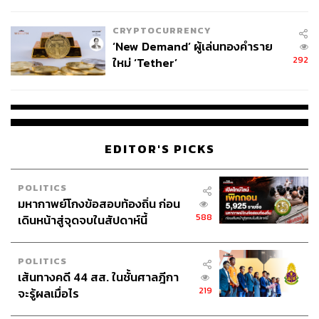
ไทยพลัส’ เฟส 2 รอประเมินความ
เหมาะสม
CRYPTOCURRENCY
‘New Demand’ ผู้เล่นทองคำราย
292
ใหม่ ‘Tether’
EDITOR'S PICKS
POLITICS
มหากาพย์โกงข้อสอบท้องถิ่น ก่อน
588
เดินหน้าสู่จุดจบในสัปดาห์นี้
POLITICS
เส้นทางคดี 44 สส. ในชั้นศาลฎีกา
219
จะรู้ผลเมื่อไร