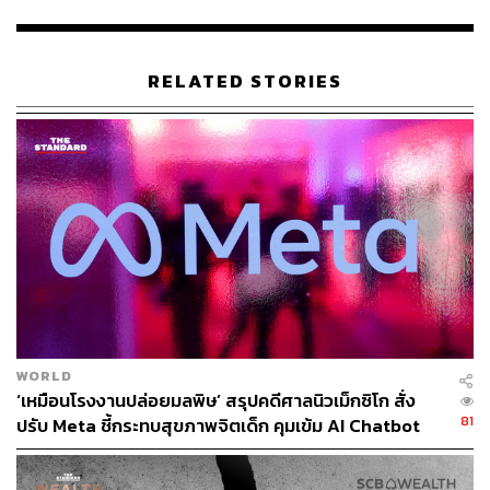
TAGS:
ปัญญาประดิษฐ์ (Artificial intelligence - AI)
SoftBank
Pepper
หุ่นยนต์
RELATED STORIES
426
ABOUT THE AUTHOR
WORLD
ถนัดกิจ จันกิเสน
‘เหมือนโรงงานปล่อยมลพิษ’ สรุปคดีศาลนิวเม็กซิโก สั่ง
Content Creator ประจำกองบรรณาธิการ
81
ปรับ Meta ชี้กระทบสุขภาพจิตเด็ก คุมเข้ม AI Chatbot
THE STANDARD WEALTH ผู้เสพติดโลก
ธุรกิจ การตลาด เทคโนโลยี และชอบสำรวจ
โลกออฟไลน์และออนไลน์มาถอดรหัสความ
เคลื่อนไหวให้เป็นเรื่องเข้าใจง่าย สนุก และได้