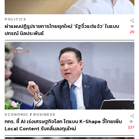
POLITICS
ผ่าแผนปฏิรูปราชการไทยยุคใหม่ ‘รัฐจิ๋วแต่แจ๋ว’ ในแบบ
211
ปกรณ์ นิลประพันธ์
ECONOMIC
/
BUSINESS
กกร. ชี้ AI เร่งเศรษฐกิจโลก โตแบบ K-Shape จี้ไทยเพิ่ม
227
Local Content รับคลื่นลงทุนใหม่