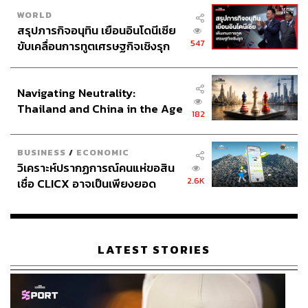
WORLD
สรุปภารกิจอนุทิน เยือนอินโดนีเซีย
547
ขับเคลื่อนการทูตเศรษฐกิจเชิงรุก
ประกาศหุ้นส่วนยุทธศาสตร์ไทย –
อินโดนีเซีย
Navigating Neutrality:
Thailand and China in the Age
182
of a New Global Order
BUSINESS
/
ECONOMIC
วิเคราะห์ปรากฏการณ์คนแห่ขอสิน
2.6K
เชื่อ CLICX อาจเป็นเพียงยอด
ภูเขาน้ำแข็ง ของปัญหาหนี้ครัว
เรือนไทยที่ถูกซุกไว้
LATEST STORIES