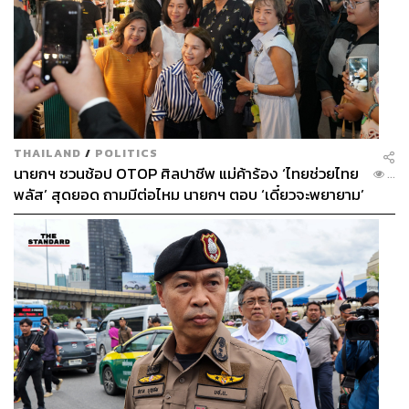
THAILAND
/
POLITICS
นายกฯ ชวนช้อป OTOP ศิลปาชีพ แม่ค้าร้อง ‘ไทยช่วยไทย
...
พลัส’ สุดยอด ถามมีต่อไหม นายกฯ ตอบ ‘เดี๋ยวจะพยายาม’