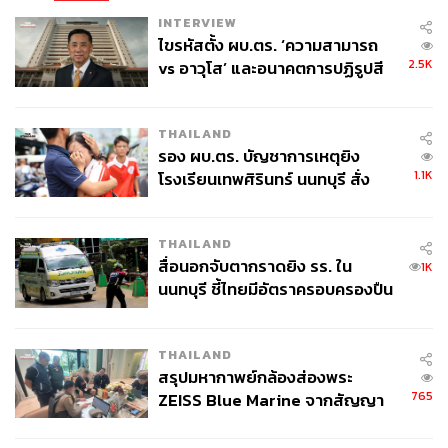
INTERVIEW
ไขรหัสตั้ง ผบ.ตร. ‘ความสามารถ
2.5K
vs อาวุโส’ และอนาคตการปฏิรูปสี
กากี กับ พล.ต.อ. เอก อังสนานนท์
THAILAND
รอง ผบ.ตร. บัญชาการเหตุยิง
1.1K
โรงเรียนเทพศิรินทร์ นนทบุรี สั่ง
ค้นหา 2 รอบยืนยันไร้คนติดค้าง พบ
ศพปู่-ย่าที่บ้านพักผู้ก่อเหตุ
THAILAND
สื่อนอกจับตากราดยิง รร. ใน
1K
นนทบุรี ชี้ไทยมีอัตราครอบครองปืน
สูงในระดับต้นของภูมิภาค
THAILAND
สรุปมหากาพย์กล้องส่องพระ
765
ZEISS Blue Marine จากสัญญา
ผลิต 8.3 ล้าน สู่ข้อพิพาท ‘มา
เวลล์ฯ’ ฟ้อง ‘โทน บางแค’ ผิดนัด