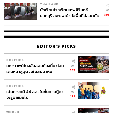
THAILAND
จ่ายหนี้-แอบระบุแบรนด์
นักเรียนโรงเรียนเทพศิรินทร์
756
นนทบุรี อพยพเข้ายังพื้นที่ปลอดภัย
ชั่วคราว หลังเหตุใช้อาวุธปืนภายใน
โรงเรียนคลี่คลาย
EDITOR'S PICKS
POLITICS
มหากาพย์โกงข้อสอบท้องถิ่น ก่อน
555
เดินหน้าสู่จุดจบในสัปดาห์นี้
POLITICS
เส้นทางคดี 44 สส. ในชั้นศาลฎีกา
192
จะรู้ผลเมื่อไร
WORLD