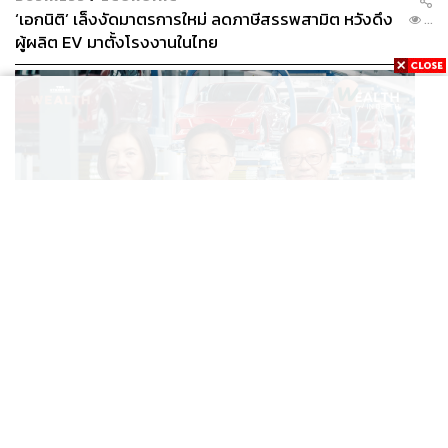
‘เอกนิติ’ เล็งงัดมาตรการใหม่ ลดภาษีสรรพสามิต หวังดึง
...
ผู้ผลิต EV มาตั้งโรงงานในไทย
BUSINESS
/
ECONOMIC
สูตรถ่างภาษี-อุดหนุนกลางทาง จะเปลี่ยนไทยจาก ‘ทาง
...
ผ่าน’ เป็นฮับผลิต EV ได้จริงหรือ?