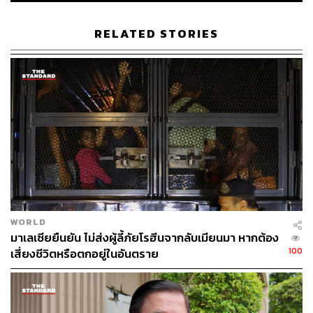
คึกคักที่สุดในโลก
RELATED STORIES
พิสูจน์อักษร: ภาสิณี เพิ่มพันธุ์พงศ์
อ้างอิง: สำนักข่าวซินหัว
TAGS:
Singapore
Malaysia
เชื้อไวรัสโคโรนา
การข้ามพรมแดน
WORLD
มาเลเซียยืนยัน ไม่ส่งผู้ลี้ภัยโรฮีนจากลับเมียนมา หากต้อง
82
100
เสี่ยงชีวิตหรือตกอยู่ในอันตราย
ABOUT THE AUTHOR