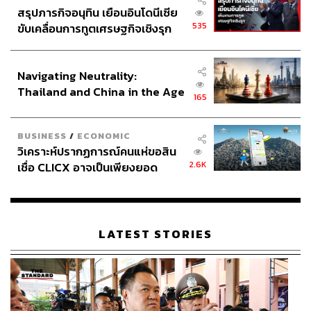
สรุปภารกิจอนุทิน เยือนอินโดนีเซีย
535
ขับเคลื่อนการทูตเศรษฐกิจเชิงรุก
ประกาศหุ้นส่วนยุทธศาสตร์ไทย –
อินโดนีเซีย
Navigating Neutrality:
Thailand and China in the Age
165
of a New Global Order
BUSINESS
/
ECONOMIC
วิเคราะห์ปรากฏการณ์คนแห่ขอสิน
2.6K
เชื่อ CLICX อาจเป็นเพียงยอด
ภูเขาน้ำแข็ง ของปัญหาหนี้ครัว
เรือนไทยที่ถูกซุกไว้
LATEST STORIES