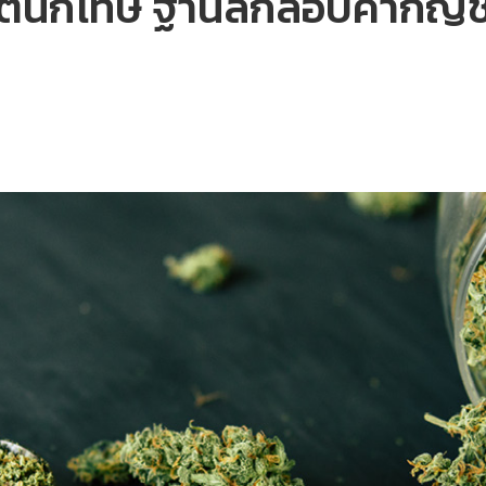
ีวิตนักโทษ ฐานลักลอบค้ากัญ