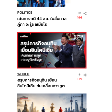
POLITICS
196
เส้นทางคดี 44 สส. ในชั้นศาล
ฎีกา จะรู้ผลเมื่อไร
WORLD
539
สรุปภารกิจอนุทิน เยือน
อินโดนีเซีย ขับเคลื่อนการทูต
เศรษฐกิจเชิงรุก ประกาศหุ้น
ส่วนยุทธศาสตร์ไทย –
อินโดนีเซีย