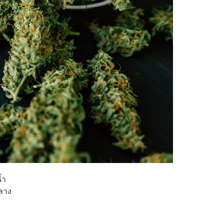
้ำ
ลาง