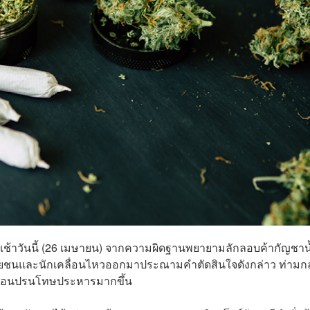
งเช้าวันนี้ (26 เมษายน) จากความผิดฐานพยายามลักลอบค้ากัญชาน
มนุษยชนและนักเคลื่อนไหวออกมาประณามคำตัดสินใจดังกล่าว ท่ามก
รผ่อนปรนโทษประหารมากขึ้น