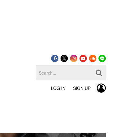
LOG IN
SIGN UP