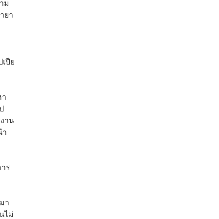
้าม
้ายา
เปีย
หา
ไป
ยงาน
นำ
การ
นมา
นไม่