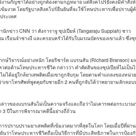
้งานกัญชาได้อย่างถูกต้องตามกฎหมาย แต่สิงคโปร์ยังคงมีคำสั่งห
มงวด โดยรัฐบาลสิงคโปร์ยืนยันที่จะใช้โทษประหารเพื่อปราบผู้ค
นประเทศ
นักข่าว CNN ว่า ตังการาจู ซุปเปียห์ (Tangaraju Suppiah) ชาว
 ณ เรือนจำชางงี และครอบครัวได้รับใบมรณบัตรของเขาแล้ว ซึ่งซุป
ิพากษ์วิจารณ์อย่างหนัก โดยริชาร์ด แบรนสัน (Richard Branson) ม
นไหวต่อต้านโทษประหารชีวิต กล่าวว่า คำตัดสินของซุปเปียห์ไม่เป็น
ได้อยู่ใกล้ยาเสพติดเมื่อเขาถูกจับกุม โดยตามคำแถลงของหน่ว
่าเขาโทรศัพท์พูดคุยกับชายอีก 2 คนที่ถูกจับได้ว่าพยายามลักลอบ
กล่าวของแบรนสันไม่เป็นความจริงและถือว่าไม่เคารพต่อกระบวน
 3 ปีในการพิจารณาคดีนี้อย่างถี่ถ้วน
มาตรการปราบปรามยาเสพติดที่เข้มงวดมากที่สุดในโลก โดยเมื่อปีที่ผ่า
ืนยันว่าโทษประหารชีวิตถือเป็นวิธีการที่มีประสิทธิภาพในการป้องกั