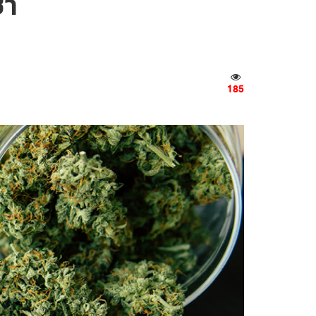
ชา
185