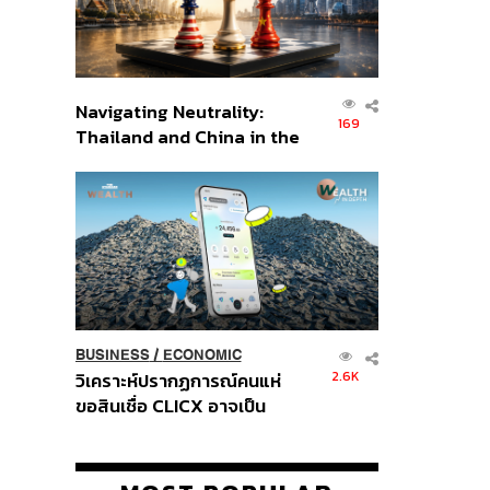
Navigating Neutrality:
169
Thailand and China in the
Age of a New Global
Order
BUSINESS
/
ECONOMIC
2.6K
วิเคราะห์ปรากฏการณ์คนแห่
ขอสินเชื่อ CLICX อาจเป็น
เพียงยอดภูเขาน้ำแข็ง ของ
ปัญหาหนี้ครัวเรือนไทยที่ถูกซุก
ไว้