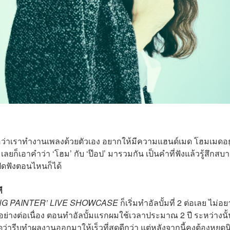
่สื่อว่าเราทำงานเพลงด้วยตัวเอง อยากให้มีความแฮนด์เมด โฮมเมดอย
เลยก็เอาคำว่า ‘โฮม’ กับ ‘ป๊อป’ มารวมกัน เป็นคำที่ฟังแล้วรู้สึกสบ
ิดฟังตอนไหนก็ได้
ี
ONG PAINTER’ LIVE SHOWCASE
ก็เริ่มทำอัลบั้มที่ 2 ต่อเลย ไม่อ
ยู่อย่างต่อเนื่อง ตอนทำอัลบั้มแรกผมใช้เวลาประมาณ 2 ปี ระหว่างนั
ว่ารีบทำผลงานออกมาให้เร็วที่สุดดีกว่า แต่หลังจากนี้คงต้องหยุดน