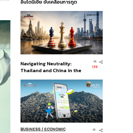
อินโดนีเซีย ขับเคลื่อนการทูต
เศรษฐกิจเชิงรุก ประกาศหุ้น
ส่วนยุทธศาสตร์ไทย –
อินโดนีเซีย
Navigating Neutrality:
139
Thailand and China in the
Age of a New Global
Order
BUSINESS
/
ECONOMIC