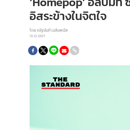
‘Homepop’ อัลบั้มที
อิสระข้างในจิตใจ
โดย
ณัฐนันท์ เฉลิมพนัส
13.12.2017