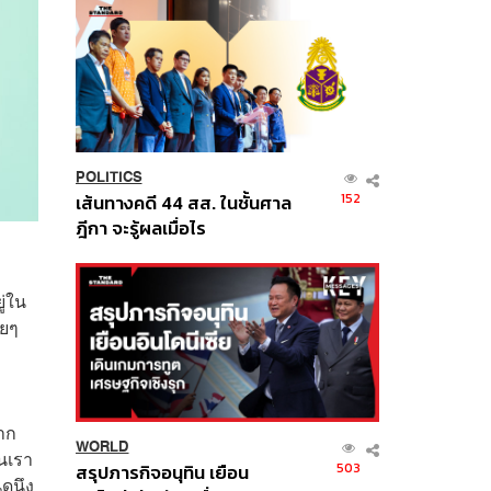
POLITICS
152
เส้นทางคดี 44 สส. ในชั้นศาล
ฎีกา จะรู้ผลเมื่อไร
ู่ใน
ายๆ
ยาก
WORLD
้นเรา
503
สรุปภารกิจอนุทิน เยือน
ิดนึง