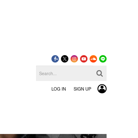
LOG IN
SIGN UP