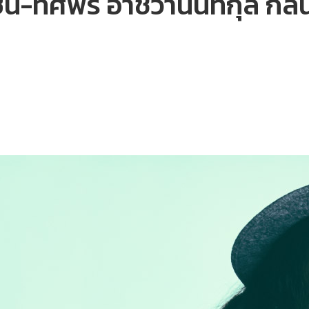
่ ซิน-ทศพร อาชวานันทกุล ก