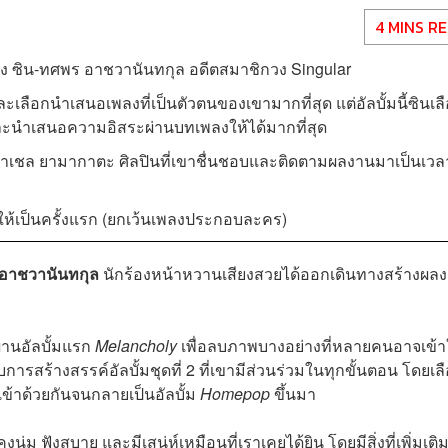
4 MINS R
วของ ซิน-ทศพร อาชวานันทกุล อดีตสมาชิกวง Singular
เลือกนำเสนอเพลงที่เป็นตัวตนของเขามากที่สุด แต่อัลบั้มนี้ซินเล
 และนำเสนอความอิสระผ่านบทเพลงให้ได้มากที่สุด
บราเชล ยามากาตะ ศิลปินที่เขาชื่นชอบและติดตามผลงานมาเป็นเวล
่งให้เป็นครั้งแรก (ยกเว้นเพลงประกอบละคร)
 อาชวานันทกุล
นักร้องหน้าหวานเสียงสวยได้ออกเดินทางสร้างผล
่านอัลบั้มแรก
Melancholy
เพื่อลบภาพบางอย่างที่หลายคนอาจเข้า
การสร้างสรรค์อัลบั้มชุดที่ 2 ที่เขามีส่วนร่วมในทุกขั้นตอน โดยเล
้าด้วยกันจนกลายเป็นอัลบั้ม
Homepop
ขึ้นมา
่ม ฟังสบาย และมีเสน่ห์เหมือนที่เราเคยได้ยิน โดยมีสิ่งที่เพิ่มเติม