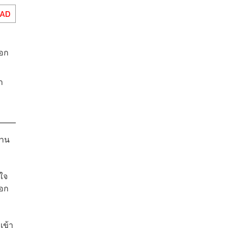
EAD
ือก
า
งาน
ใจ
ือก
เข้า