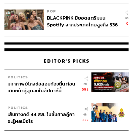
POP
BLACKPINK มียอดสตรีมบน
0
Spotify จากประเทศไทยสูงถึง 536
ล้านครั้ง ตลอด 10 ปีที่ผ่านมา
EDITOR'S PICKS
POLITICS
มหากาพย์โกงข้อสอบท้องถิ่น ก่อน
592
เดินหน้าสู่จุดจบในสัปดาห์นี้
POLITICS
เส้นทางคดี 44 สส. ในชั้นศาลฎีกา
222
จะรู้ผลเมื่อไร