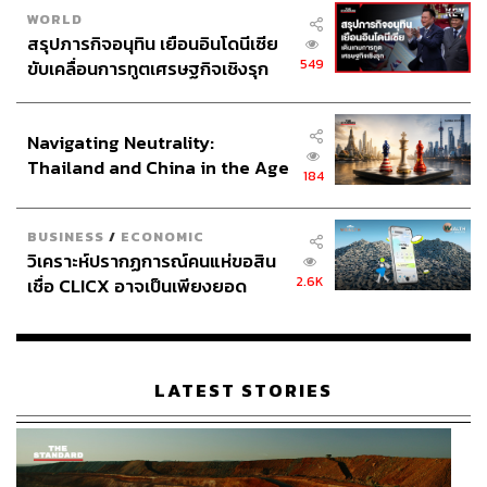
WORLD
สรุปภารกิจอนุทิน เยือนอินโดนีเซีย
549
ขับเคลื่อนการทูตเศรษฐกิจเชิงรุก
ประกาศหุ้นส่วนยุทธศาสตร์ไทย –
อินโดนีเซีย
Navigating Neutrality:
Thailand and China in the Age
184
of a New Global Order
BUSINESS
/
ECONOMIC
วิเคราะห์ปรากฏการณ์คนแห่ขอสิน
2.6K
เชื่อ CLICX อาจเป็นเพียงยอด
ภูเขาน้ำแข็ง ของปัญหาหนี้ครัว
เรือนไทยที่ถูกซุกไว้
LATEST STORIES