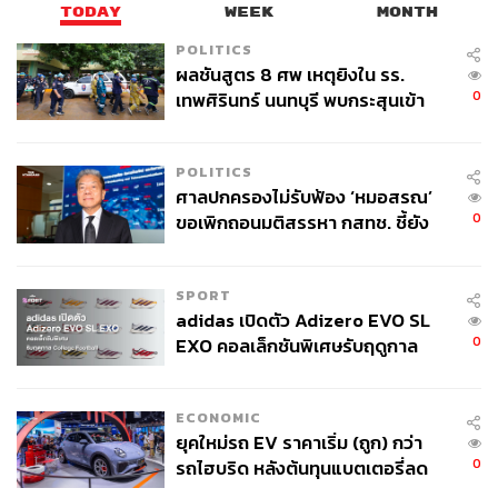
TODAY
WEEK
MONTH
POLITICS
ผลชันสูตร 8 ศพ เหตุยิงใน รร.
0
เทพศิรินทร์ นนทบุรี พบกระสุนเข้า
จุดสำคัญ ‘ศีรษะ-หน้าอก’ ครูถูกยิง
4 นัด จากระยะไกล
POLITICS
ศาลปกครองไม่รับฟ้อง ‘หมอสรณ’
0
ขอเพิกถอนมติสรรหา กสทช. ชี้ยัง
ไม่ใช่ผู้เดือดร้อนเสียหาย
SPORT
adidas เปิดตัว Adizero EVO SL
0
EXO คอลเล็กชันพิเศษรับฤดูกาล
College Football
ECONOMIC
ยุคใหม่รถ EV ราคาเริ่ม (ถูก) กว่า
0
รถไฮบริด หลังต้นทุนแบตเตอรี่ลด
ลง - จีนแห่บุกตลาดเกิดใหม่