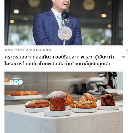
POLITICS
/
THAILAND
ภราดรมอง ก.ท่องเที่ยวฯ ขอใช้งบจาก พ.ร.ก. กู้เงินฯ ทำ
...
โครงการไทยเที่ยวไทยพลัส ถือว่าเข้าเกณฑ์กู้เงินฉุกเฉิน