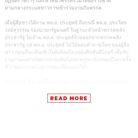
ปฏิบัติราชการ และหัวหน้าพรรครวมไทยสร้างชาติ
ท่ามกลางกระแสข่าวการเข้าร่วมงานกับพรรค
เมื่อผู้สื่อข่าวได้ถาม พล.อ. ประยุทธ์ ถึงกรณี พล.อ. ประวิตร
วงษ์สุวรรณ​ รองนายกรัฐมนตรี ในฐานะหัวหน้าพรรคพลัง
ประชารัฐ ไม่ห้าม พล.อ. ประยุทธ์ย้ายออกจากพรรคพลัง
ประชารัฐ แต่ พล.อ. ประยุทธ์ ไม่ได้ตอบคำถามใดๆ ของผู้สื่อ
ข่าว ก่อนที่จะเดินเข้าไปยังห้องโถงของตึกสันติไมตรี เพื่อรับ
รายงานผลการจัดการแข่งขันวิ่งเทรลภูเขาชิงแชมป์โลก ครั้ง
ที่ 1 ของกระทรวงการท่องเที่ยวและกีฬา
นอกจากนี้ พีระพันธ์ุในฐานะประธานคณะกรรมการอำนวย
ความเป็นธรรมและเร่งรัดการปฏิบัติราชการ นำ ณัฐพล เดช
เกศรินทร์ ผู้เสียหายจากเหตุก่อสร้างสะพานข้ามถนนพระราม
READ MORE
2 ซึ่งได้รับเงินชดเชยเยียวยาตามข้อร้องเรียนแล้ว พร้อมญาติ
เข้าพบ พล.อ. ประยุทธ์ เพื่อแสดงความขอบคุณกรณี
เหตุการณ์อุบัติเหตุรถบรรทุกพุ่งชนแผงคอนกรีตที่ปิดกั้นพื้นที่
ก่อสร้างบนทางหลวงหมายเลข 35 (ถนนพระราม 2) ทางหลัก
ขาออกกรุงเทพมหานคร ประมาณกิโลเมตรที่ 35 + 475 จน