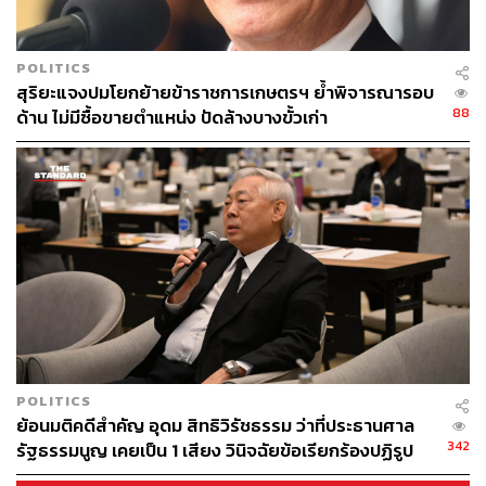
POLITICS
สุริยะแจงปมโยกย้ายข้าราชการเกษตรฯ ย้ำพิจารณารอบ
88
ด้าน ไม่มีซื้อขายตำแหน่ง ปัดล้างบางขั้วเก่า
POLITICS
ย้อนมติคดีสำคัญ อุดม สิทธิวิรัชธรรม ว่าที่ประธานศาล
342
รัฐธรรมนูญ เคยเป็น 1 เสียง วินิจฉัยข้อเรียกร้องปฏิรูป
สถาบันฯ ไม่เข้าข่ายล้มล้าง