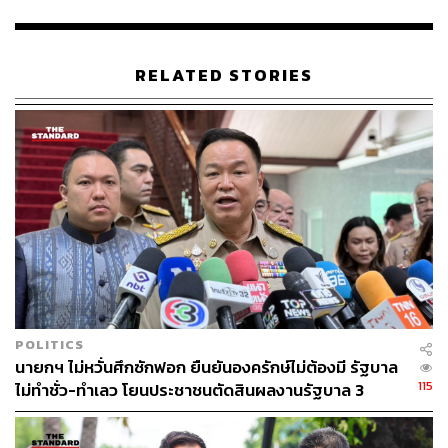
TAGS:
ประยุทธ์ จันทร์โอชา
ประวิตร วงษ์สุวรรณ
อนุพงษ์ เผ่าจินดา
การประชุมคณะรัฐมนตรี
RELATED STORIES
พีระพันธุ์ สาลีรัฐวิภาค
สันติ พร้อมพัฒน์
พรรครวมไทยสร้างชาติ
31
POLITICS
ABOUT THE AUTHOR
นายกฯ ไม่หวั่นศึกซักฟอก ยืนยันองครักษ์ไม่ต้องมี รัฐบาล
THE STANDARD TEAM
115
ไม่ทำชั่ว-ทำเลว โยนประชาชนตัดสินผลงานรัฐบาล 3
กองบรรณาธิการ THE STANDARD
เดือน