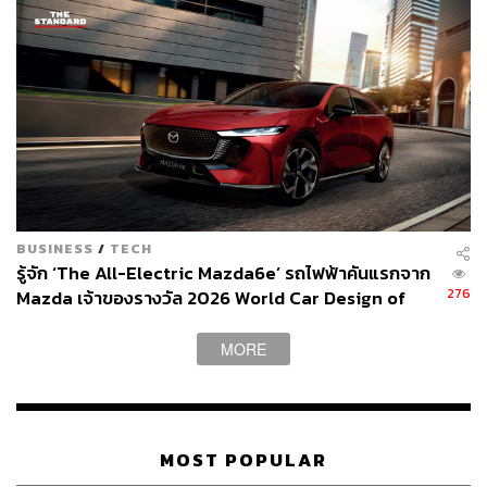
BUSINESS
/
TECH
รู้จัก ‘The All-Electric Mazda6e’ รถไฟฟ้าคันแรกจาก
276
Mazda เจ้าของรางวัล 2026 World Car Design of
Snow Peak (สโนว์พีค)
the Year [ADVERTORIAL]
MORE
“ผสมผสานไลฟ์สไตล์เมืองให้เข้ากับธรรมชาติ”
แบรนด์ Outdoor Lifestyles ที่ได้รับความนิยมในกลุ่มแคมปิ้ง
ของญี่ปุ่น และเป็นที่รู้จักไปทั่วโลก ครบครันด้วยอุปกรณ์
MOST POPULAR
หลากหลายที่เหมาะสำหรับผู้ที่รักการออกแคมป์โดยเฉพาะ