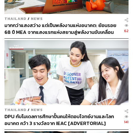
แบรนด์แคมปิ้งระดับแนวหน้าจากญี่ปุ่น ที่รวมสินค้ากิจกรรม
กลางแจ้งหลากสไตล์ไว้อย่างครบครัน ด้วยจุดเด่นของ
THAILAND
/
NEWS
มากกว่าแสงสว่าง แต่เป็นพลังงานแห่งอนาคต: ย้อนรอย
คุณภาพสินค้าระดับสูง น้ำหนักเบา ติดตั้งง่ายและสะดวก ครบ
62
68 ปี MEA จากแสงแรกแห่งสยามสู่พลังงานขับเคลื่อน
ครันทั้งอุปกรณ์เดินป่าไปจนถึงกิจกรรมทางน้ำ ตอบโจทย์การ
เมือง ผ่าน MEA SPARK
ใช้งานทั้งในและนอกสถานที่ นำเสนอภายใต้คอนเซปต์
‘Logos ผู้เชื่อมต่อระหว่างธรรมชาติกับผู้คน’ ให้ทุกกิจกรรม
ของทั้งครอบครัว คู่รัก กลุ่มเพื่อน หรือสายแคมปิ้งลุยเดี่ยว
สามารถ Enjoy Outing ผจญภัยกับโลกกว้างอย่างสนุกสนาน
และมีความสุขได้เต็มที่แบบไร้ขีดจำกัด
THAILAND
/
NEWS
DPU กับโมเดลการศึกษาปั้นคนให้ตอบโจทย์งานและโลก
141
อนาคต คว้า 3 รางวัลจาก IEAC [ADVERTORIAL]