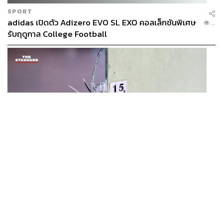
SPORT
adidas เปิดตัว Adizero EVO SL EXO คอลเล็กชันพิเศษ
...
รับฤดูกาล College Football
THAILAND
เปิดหลักเกณฑ์เยียวยาเหตุยิงโรงเรียนเทพศิรินทร์ฯ เสีย
...
ชีวิตรับสูงสุด 3 แสน เจ็บสูงสุด 1 แสน เยียวยาจิตใจ 5
ระดับ