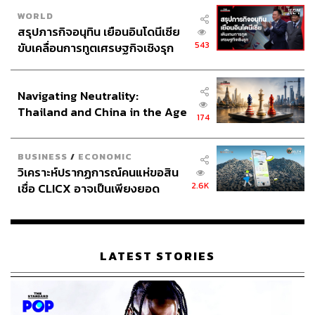
WORLD
สรุปภารกิจอนุทิน เยือนอินโดนีเซีย
ABOUT THE AUTHOR
543
ขับเคลื่อนการทูตเศรษฐกิจเชิงรุก
THE STANDARD POP TEAM
ประกาศหุ้นส่วนยุทธศาสตร์ไทย –
ALL THINGS THAT SHAPE AND SHIFT
อินโดนีเซีย
CULTURE. Instagram / Facebook / Twitter :
Navigating Neutrality:
thestandardpop
Thailand and China in the Age
174
of a New Global Order
BUSINESS
/
ECONOMIC
วิเคราะห์ปรากฏการณ์คนแห่ขอสิน
2.6K
เชื่อ CLICX อาจเป็นเพียงยอด
ภูเขาน้ำแข็ง ของปัญหาหนี้ครัว
เรือนไทยที่ถูกซุกไว้
LATEST STORIES