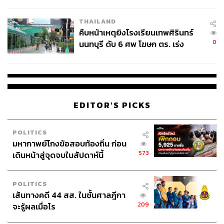
ชั่วคราว หลังเหตุใช้อาวุธปืนภายใน
โรงเรียนคลี่คลาย
ดูรายละเอียดเพิ่มเติมได้ที่
สยาม ทาคาชิมายะ
THAILAND
คืบหน้าเหตุยิงโรงเรียนเทพศิรินทร์
0
นนทบุรี ดับ 6 ศพ โฆษก ตร. เร่ง
สามารถติดตาม THE STANDARD WEALTH
สอบปมขโมยปืนปู่ก่อเหตุ
ผ่านแอปพลิเคชันต่างๆ ที่คุณสะดวกหรือใช้งานอยู่แล้วได้เลย
EDITOR'S PICKS
TAGS:
Advertorial
ห้างสรรพสินค้า
Siam Takashimaya
POLITICS
มหากาพย์โกงข้อสอบท้องถิ่น ก่อน
573
เดินหน้าสู่จุดจบในสัปดาห์นี้
POLITICS
เส้นทางคดี 44 สส. ในชั้นศาลฎีกา
209
จะรู้ผลเมื่อไร
67