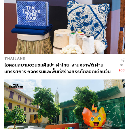
THAILAND
ไอคอนสยามชวนชมศิลปะ-ผ้าไทย-งานคราฟต์ ผ่าน
203
นิทรรศการ กิจกรรมและพื้นที่สร้างสรรค์ตลอดเดือนวัน
แม่ [ADVERTORIAL]
Logos (โลกอส)
“ผู้เชื่อมต่อระหว่างธรรมชาติกับผู้คน”