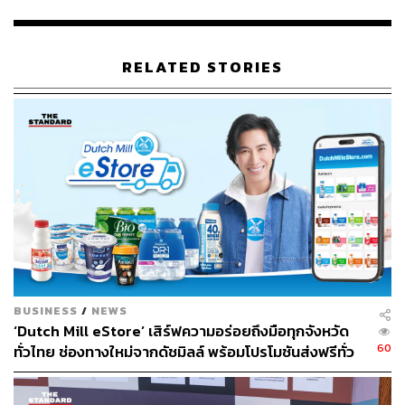
ถ่ายทอดนิยามความสนุกสนาน
ดีไซน์ที่หลากสไตล์ เอกลักษณ์เฉพาะตัว หรูหรา เจิดจรัส ส่อง
RELATED STORIES
ประกายประหนึ่งจิวเวลรีที่ให้ความหรูหรา ใช้วัสดุที่คัดสรร
พิเศษ ประดิษฐ์ด้วยมืออย่างประณีตโดยช่างฝีมือมาก
ประสบการณ์ในรูปแบบของงานศิลป์ เปล่งประกาย งดงาม
ทรงคุณค่า และคลาสสิกตลอดกาล
BUSINESS
/
NEWS
‘Dutch Mill eStore’ เสิร์ฟความอร่อยถึงมือทุกจังหวัด
60
ทั่วไทย ช่องทางใหม่จากดัชมิลล์ พร้อมโปรโมชันส่งฟรีทั่ว
ประเทศ ส่งไว สั่งก่อนเที่ยง ได้ของวันถัดไป ส่งสินค้าแบบ
เย็นตรงจากโรงงาน [ADVERTORIAL]