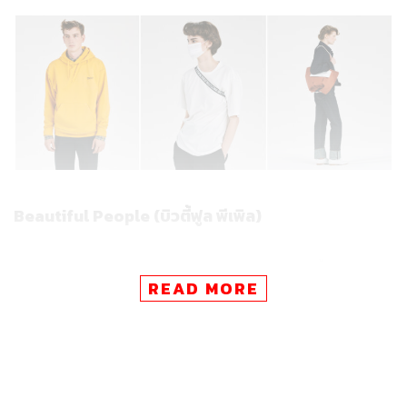
Beautiful People (บิวตี้ฟูล พีเพิล)
เริ่มกันที่ Beautiful People
แบรนด์ไฮเอนด์แฟชั่นชั้นนำระดับ
READ MORE
โลก นำเสนอในคอนเซปต์ความเชื่อที่ว่า ‘ทุกสิ่งคือความ
สวยงาม’ ด้วยดีไซน์เหนือระดับ ผสานความเรียบหรูและไม่
ธรรมดาเข้าด้วยกันอย่างลงตัว ภายใต้การออกแบบและ
พัฒนาผลิตภัณฑ์โดย ฮิเดะโนริ คุมะคิริ ดีไซเนอร์และ
ครีเอทีฟไดเรกเตอร์ชาวญี่ปุ่น ผู้มีประสบการณ์ด้านแพตเทิร์
นร่วมกับแบรนด์ชั้นนำอย่าง Comme des Garçons Homme