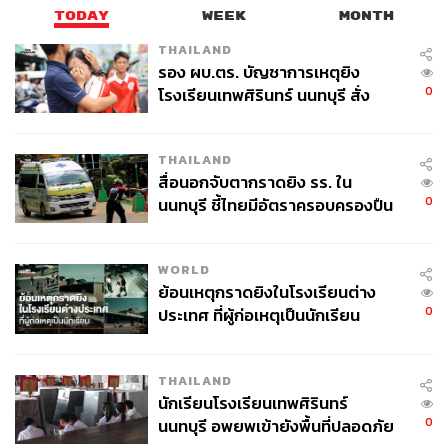
ไม่ว่าจะเป็น เสื้อผ้าสไตล์เอาต์ดอร์ เต็นท์ เครื่องครัว และ
TODAY
WEEK
MONTH
อุปกรณ์แคมปิ้งอื่นๆ อีกมากมาย ซึ่งแต่ละชนิดมีประโยชน์
THAILAND
ใช้สอยครอบคลุม อำนวยความสะดวกในการออกแคมป์ได้
รอง ผบ.ตร. บัญชาการเหตุยิง
อย่างดีเยี่ยม
0
โรงเรียนเทพศิรินทร์ นนทบุรี สั่ง
ค้นหา 2 รอบยืนยันไร้คนติดค้าง พบ
ก่อตั้งโดย Yukio Yamai ใน พ.ศ. 2501 ภายใต้คอนเซปต์
ศพปู่-ย่าที่บ้านพักผู้ก่อเหตุ
THAILAND
‘Outdoor & Natural Lifestyle Product’ ผสมผสานไลฟ์สไตล์
สื่อนอกจับตากราดยิง รร. ใน
เมืองเข้ากับธรรมชาติมากที่สุด โดยเสื้อผ้าของ Snow Peak
0
นนทบุรี ชี้ไทยมีอัตราครอบครองปืน
มีจุดเด่นที่การออกแบบให้เข้ากับการทำกิจกรรมกลางแจ้ง
สูงในระดับต้นของภูมิภาค
เน้นทนทาน ใส่สบาย เหมาะกับทุกสภาพอากาศ ภายใต้การ
ออกแบบที่ทันสมัยสื่อถึงธรรมชาติ ขณะที่อุปกรณ์แคมปิ้งถูก
WORLD
ออกแบบมาเพื่อตอบสนองการใช้งานที่สะดวก ให้การแคมปิ้ง
ย้อนเหตุกราดยิงในโรงเรียนต่าง
เป็นเรื่องที่ง่ายและสนุกสนานมากขึ้น
0
ประเทศ ที่ผู้ก่อเหตุเป็นนักเรียน
อีกความน่าสนใจของ Snow Peak คือการเปิด Shop in Shop
ในห้างสรรพสินค้าแห่งแรกในประเทศไทยที่ สยาม ทาคาชิ
THAILAND
นักเรียนโรงเรียนเทพศิรินทร์
มายะ พร้อมยกขบวนสินค้าคอลเล็กชันล่าสุดส่งตรงจากญี่ปุ่น
0
นนทบุรี อพยพเข้ายังพื้นที่ปลอดภัย
มาให้ได้เลือกมากกว่า 1,000 ไอเท็ม