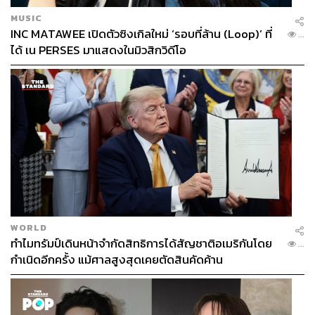
MUSIC
INC MATAWEE เปิดตัวซิงเกิลใหม่ ‘รอบที่ล้าน (Loop)’ ที่
...
ได้ เน PERSES มาแสดงในมิวสิกวิดีโอ
WORLD
ทำไมทรัมป์เดินหน้าจำกัดสิทธิการได้สัญชาติอเมริกันโดย
...
กำเนิดอีกครั้ง แม้ศาลสูงสุดเคยตัดสินคัดค้าน