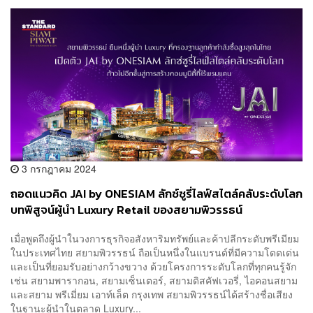
3 กรกฎาคม 2024
ถอดแนวคิด JAI by ONESIAM ลักซ์ซูรี่ไลฟ์สไตล์คลับระดับโลก
บทพิสูจน์ผู้นำ Luxury Retail ของสยามพิวรรธน์
[Advertorial]
เมื่อพูดถึงผู้นำในวงการธุรกิจอสังหาริมทรัพย์และค้าปลีกระดับพรีเมียม
ในประเทศไทย สยามพิวรรธน์ ถือเป็นหนึ่งในแบรนด์ที่มีความโดดเด่น
และเป็นที่ยอมรับอย่างกว้างขวาง ด้วยโครงการระดับโลกที่ทุกคนรู้จัก
เช่น สยามพารากอน, สยามเซ็นเตอร์, สยามดิสคัฟเวอรี่, ไอคอนสยาม
และสยาม พรีเมี่ยม เอาท์เล็ต กรุงเทพ สยามพิวรรธน์ได้สร้างชื่อเสียง
ในฐานะผู้นำในตลาด Luxury...