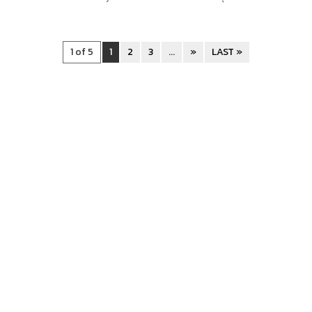
1 of 5
1
2
3
...
»
LAST »