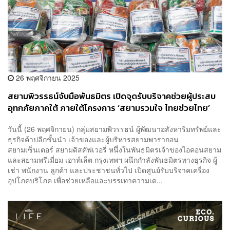
26 พฤศจิกายน 2025
สยามพิวรรธน์จับมือพันธมิตร เปิดจุดรับบริจาคช่วยผู้ประสบ
อุทกภัยภาคใต้ ภายใต้โครงการ ‘สยามรวมใจ ไทยช่วยไทย’
วันนี้ (26 พฤศจิกายน) กลุ่มสยามพิวรรธน์ ผู้พัฒนาอสังหาริมทรัพย์และ
ธุรกิจค้าปลีกชั้นนำ เจ้าของและผู้บริหารสยามพารากอน
สยามเซ็นเตอร์ สยามดิสคัฟเวอรี่ หนึ่งในพันธมิตรเจ้าของไอคอนสยาม
และสยามพรีเมี่ยม เอาท์เล็ต กรุงเทพฯ ผนึกกำลังพันธมิตรทางธุรกิจ ผู้
เช่า พนักงาน ลูกค้า และประชาชนทั่วไป เปิดศูนย์รับบริจาคเครื่อง
อุปโภคบริโภค เพื่อช่วยเหลือและบรรเทาความเด...