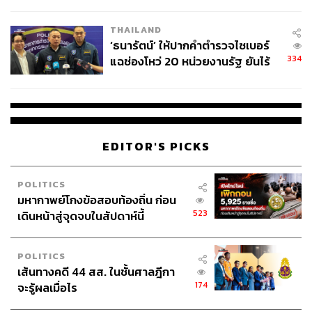
ผลิต 8.3 ล้าน สู่ข้อพิพาท ‘มา
ศิลปิน Mandy El-Sayegh สำหรับฉันแล้ว ศิลปินในต่างแดน
เวลล์ฯ’ ฟ้อง ‘โทน บางแค’ ผิดนัด
นั้นน่าสนใจมาก เธอเกิดในเอเชียตะวันออกเฉียงใต้ แต่มีผล
THAILAND
จ่ายหนี้-แอบระบุแบรนด์
งานในต่างประเทศ ดังนั้น Mandy El-Sayegh จึงเป็นตัวแทน
‘ธนารัตน์’ ให้ปากคำตำรวจไซเบอร์
334
แฉช่องโหว่ 20 หน่วยงานรัฐ ยันไร้
ของ Lehmann Maupin เธอวาดภาพที่สวยงามเหล่านี้ ซึ่งบาง
นัยทางการเมือง
ภาพเป็นภาพนามธรรม บางภาพใช้กราฟฟิตี้และองค์
ประกอบบนท้องถนน เธอมีพื้นฐานเวิร์กช็อปที่เข้มงวด แถม
เกิดในมาเลเซีย ตอนนี้เธออาศัยอยู่ในอังกฤษ แกลเลอรีของ
เธอจะเดินทางไปยังสิงคโปร์เพื่อโชว์ศิลปะเดี่ยว และเรา
ต้องการนำเสนอสิ่งนี้มากๆ
EDITOR'S PICKS
เพราะเราคิดว่าการแสดงวัฒนธรรมจากเอเชียตะวันออก
POLITICS
เฉียงใต้ไปทั่วโลกนั้นมีความหมายมาก เช่นเดียวกับศิลปินคน
มหากาพย์โกงข้อสอบท้องถิ่น ก่อน
อื่นๆ ที่ฉันตื่นเต้นมาก อย่าง กรกฤต อรุณานนท์ชัย ก็มีผลงาน
523
เดินหน้าสู่จุดจบในสัปดาห์นี้
อันสวยงามจัดไว้ที่ Bangkok Kunsthalle และนั่นทำให้ผู้
สะสมมีความเข้าใจในแนวทางการทำงานของเขาที่แตกต่าง
POLITICS
ออกไป
เส้นทางคดี 44 สส. ในชั้นศาลฎีกา
174
จะรู้ผลเมื่อไร
ฉันจึงตื่นเต้นที่จะได้เห็นว่าผลตอบรับจะเป็นอย่างไรในเดือน
มกราคม เนื่องจากเขามีช่วงเวลาสำคัญมากในปีนี้ ฉันยังชอบ