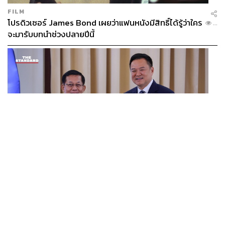
ไม่ใช่เรื่องเฉพาะของประเทศไทยเท่านั้น แต่เกิดขึ้นใน
FILM
โปรดิวเซอร์ James Bond เผยว่าแฟนหนังมีสิทธิ์ได้รู้ว่าใคร
อินโดนีเซียและฟิลิปปินส์ และบทบาทของเราในฐานะ
...
จะมารับบทนำช่วงปลายปีนี้
สิงคโปร์ สิงคโปร์เป็นเมืองศูนย์กลาง ในความเป็นจริง
สิงคโปร์ไม่ใช่ประเทศที่มีการผลิตทางวัฒนธรรมที่แข็งแกร่ง
ที่สุด แต่เป็นเพราะเราเป็นศูนย์กลาง
เรามีแกลเลอรีทั้งที่เป็นของคนในท้องถิ่นและของต่างชาติใน
สิงคโปร์ เนื่องจากสิงคโปร์ได้รับการสนับสนุนจากรัฐบาล
อย่างแข็งขันในด้านศิลปะและวัฒนธรรม เรามีพิพิธภัณฑ์
ศิลปะภาพและพิพิธภัณฑ์ศิลปะภาพที่ได้รับการยอมรับเป็น
อย่างดี ดังนั้นจึงเป็นรากฐานที่ดีมากสำหรับเราในการ
รวบรวมผู้คนจากภูมิภาคนี้เข้าด้วยกันและเชื่อมโยงพวกเขา
เข้าด้วยกัน เพื่อให้แต่ละประเทศสามารถหลุดพ้นจากการแยก
WORLD
ส่วนของตนเองและได้รับการประชาสัมพันธ์ในวงกว้างขึ้น
อนุทิน-มินอ่องหล่าย ออกแถลงการณ์ร่วม หนุนความร่วม
...
มือรอบด้าน ยกระดับปราบอาชญากรรมข้ามชาติ แก้ปัญหา
ฉันคิดว่าแน่นอนว่าจะต้องมีฉากในประเทศที่แข็งแกร่งอยู่
หมอกควัน-มลพิษทางน้ำ
เสมอ แต่ถ้าฉากในประเทศเชื่อมโยงกับฉากระหว่างประเทศ
นั่นจะเป็นการผสมผสานที่ดีที่สุดและประสบความสำเร็จมาก