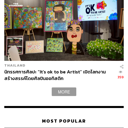
ของผู้เข้าร่วมงานเป็นอย่างไรบ้าง โดยเฉพาะกับศิลปิน
ไทย
Shuyin Yang:
พวกเขาชอบดูผลงานทางวัฒนธรรมจาก
ประเทศไทย ฉันคิดว่าประเทศไทยคือประเทศแห่งศิลปะที่แท้
จริงในตอนนี้ คุณคงทราบดีว่าปี 2010-2015 อินโดนีเซียและ
ฟิลิปปินส์มีความแข็งแกร่งมากในการผลิตทางวัฒนธรรม
การสร้างพื้นที่ส่วนตัว และการริเริ่มส่วนตัว เราเป็นพันธมิตร
อย่างใกล้ชิดกับ Museum MACAN ในกรุงจาการ์ตา และ
THAILAND
Ayala Museum ในกรุงมะนิลา
นิทรรศการศิลปะ “It’s ok to be Artist” เปิดโลกงาน
359
สร้างสรรค์โดยศิลปินออทิสติก
ฉันคิดว่าประเทศไทยกำลังก้าวขึ้นมาเป็นของตัวเองในแง่ของ
การสร้างสถานที่ในภูมิทัศน์ศิลปะร่วมสมัยระดับโลก
MORE
ประเทศไทยสร้างงาน Biennale ระดับภูมิภาคที่แข็งแกร่ง
ที่สุดอย่างไม่ต้องสงสัย ดังนั้นจึงมีผู้สนใจแกลเลอรีของไทยใน
สิงคโปร์เป็นจำนวนมาก และในปีต่อๆ ไปนี้ BANGKOK
CITYCITY และ Warin Lab จะกลับมาที่งานอีกครั้ง และ
MOST POPULAR
333Gallery ก็จะมาเข้าร่วมเป็นครั้งแรกด้วย