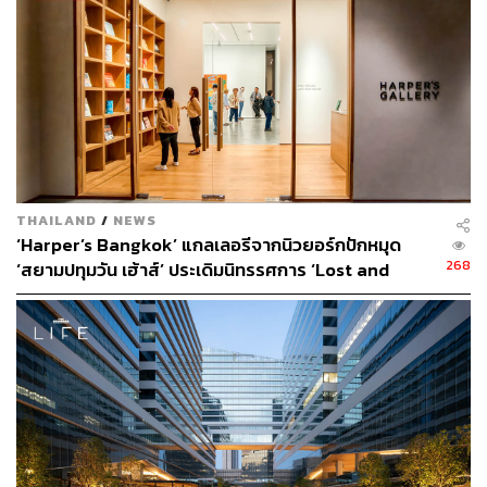
อย่างเช่น โครงการภาพยนตร์ฉบับแรกของเราได้รับการดูแล
โดยคุณเจี๊ยบจาก Jim Thompson Art Center ดังนั้นเราจะทำ
โปรแกรม 3 ส่วน ซึ่งประกอบด้วยการสนทนา 3 พาร์ตใน
สิงคโปร์ และพันธมิตรรายสุดท้ายของเราคือ M Art
Foundation ซึ่งเป็นของนักสะสมชาวจีน 2 คน แต่มูลนิธิตั้งอยู่
ในสิงคโปร์ พร้อมกับหนึ่งในผู้ก่อตั้งร่วม ซึ่งอยู่ในกลุ่มที่
ปรึกษาของเรา
THAILAND
/
NEWS
พวกเขาเชื่อมั่นอย่างยิ่งในการตอบแทนภูมิทัศน์แห่งศิลปะ ไม่
‘Harper’s Bangkok’ แกลเลอรีจากนิวยอร์กปักหมุด
ว่าจะเป็นผ่านการกุศล เช่น การสนับสนุนนิทรรศการ, การ
268
‘สยามปทุมวัน เฮ้าส์’ ประเดิมนิทรรศการ ‘Lost and
ร่วมจัดนิทรรศการ Biennale, การจัดแสดงนิทรรศการของ
Found’ ของ ‘Joel Mesler’ ครั้งแรกในอาเซียน
ภัณฑารักษ์ หรือการเผยแพร่ผลงาน พวกเราคิดว่าการร่วม
[Advertorial]
มือกับสถาบันใหม่ในเอเชียตะวันออกเฉียงใต้ที่กำลัง
เปลี่ยนแปลงวิธีการสร้างพิพิธภัณฑ์นั้นมีความหมายมาก
หากคุณต้องการเชื่อมต่อกับทั้งภูมิภาค แต่ยังต้องการเห็น
แนวโน้มใหม่ๆ พัฒนาการใหม่ๆ หรือพบปะผู้คน ค้นหาว่าใคร
ทำอะไรอยู่ และถ้าหากคุณต้องการสร้างเครือข่าย ร่วมมือ