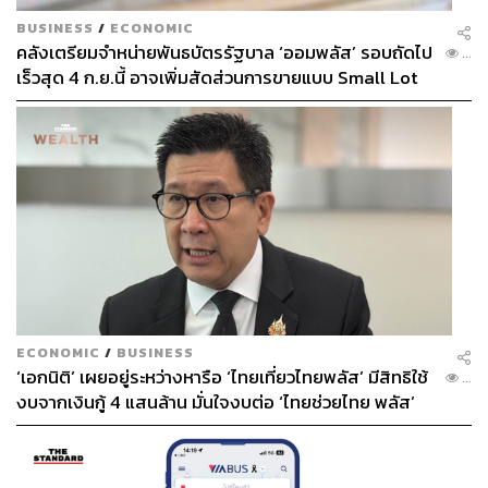
BUSINESS
/
ECONOMIC
ในการสนทนากับ Stefano Rabolli Pansera ผู้อำนวยการ
คลังเตรียมจำหน่ายพันธบัตรรัฐบาล ‘ออมพลัส’ รอบถัดไป
...
โดยพื้นฐานแล้วพิพิธภัณฑ์สหประชาชาติคือรูปแบบใหม่ของ
เร็วสุด 4 ก.ย.นี้ อาจเพิ่มสัดส่วนการขายแบบ Small Lot
สถาบันและการสร้างสถาบัน ซึ่งเราต้องการร่วมมือกับพวก
First มากขึ้น
เขา เพราะมันช่วยให้นักสะสมและผู้ชมของเราได้คิดเกี่ยวกับ
ศิลปะในมุมมองใหม่ๆ คุณคงทราบดีอยู่แล้วว่าศิลปะไม่ใช่
ระบบที่ถูกกำหนดขึ้นแล้ว ขณะนี้เรามีพิพิธภัณฑ์ หอศิลป์
และงานแสดงศิลปะ ซึ่งดูเหมือนว่ารูปแบบจะกำหนดไว้แล้ว
แต่จริงๆ แล้วคุณสามารถสร้างสรรค์สิ่งใหม่ๆ ได้
และเนื่องจากงานเหล่านี้มีลักษณะของการสร้างสรรค์สิ่ง
ใหม่ๆ เราจึงคิดว่าน่าสนใจมาก เราจึงอยากร่วมมือกับพวก
เขาด้วย นั่นคือสิ่งที่เรากำลังทำอยู่ แม้ว่างานแสดงศิลปะจะ
เป็นรูปแบบดั้งเดิมมากกว่าก็ตาม แต่ในแง่ของการเติบโตของ
ECONOMIC
/
BUSINESS
‘เอกนิติ’ เผยอยู่ระหว่างหารือ ‘ไทยเที่ยวไทยพลัส’ มีสิทธิใช้
ภูมิทัศน์ในเอเชียตะวันออกเฉียงใต้ สิ่งที่เราทำและโปรแกรม
...
งบจากเงินกู้ 4 แสนล้าน มั่นใจงบต่อ ‘ไทยช่วยไทย พลัส’
ต่างๆ ที่เกี่ยวข้องกับงานแสดงศิลปะล้วนแล้วแต่เป็นการ
เฟส 2 มีเพียงพอ
สร้างสรรค์สิ่งใหม่ๆ