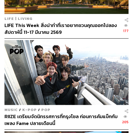
หรือเพียงแค่เฉลิมฉลอง นี่คือเวลาที่ควรทำ เดือนมกราคมคือ
เวลาที่ดีที่จะทำเช่นนั้น เพราะเป็นจุดเริ่มต้นของปี
LIFE | LIVING
LIFE This Week สิ่งน่าทำที่เราอยากชวนคุณออกไปลอง
177
สัปดาห์นี้ 11-17 มีนาคม 2569
MUSIC
/
K-POP
/
POP
RIIZE เตรียมจัดนิทรรศการที่กรุงโซล ก่อนการคัมแบ็กกับ
ART SG 2024 เป็นการร่วมมือกับแกลเลอรีและศิลปิน
205
เพลง Fame ปลายเดือนนี้
ไทย เช่น กรกฤต อรุณานนท์ชัย, Alex Face,
BANGKOK CITYCITY และอื่นๆ อีกมากมาย ปฏิกิริยา