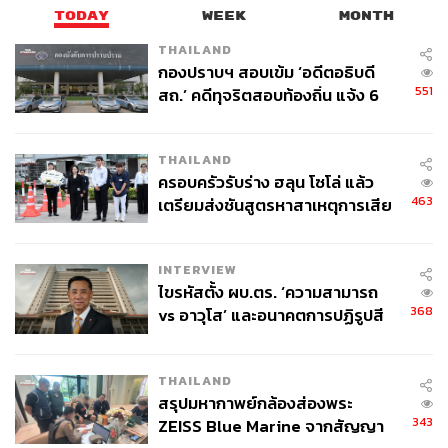
TODAY
WEEK
MONTH
THAILAND
กองปราบฯ สอบเข้ม ‘อดีตอธิบดี
551
สถ.’ คดีทุจริตสอบท้องถิ่น แจ้ง 6
ข้อหาหนัก จ่อชง ป.ป.ช. 12 ส.ค. นี้
THAILAND
ครอบครัวรับร่าง ฮลุน โซโล่ แล้ว
463
เตรียมส่งชันสูตรหาสาเหตุการเสีย
ชีวิต
INTERVIEW
ไขรหัสตั้ง ผบ.ตร. ‘ความสามารถ
368
vs อาวุโส’ และอนาคตการปฏิรูปสี
กากี กับ พล.ต.อ. เอก อังสนานนท์
ผลงานใดหรือศิลปินคนไหนที่ดึงดูดความสนใจของคุณ
มากที่สุดในขณะนี้
THAILAND
สรุปมหากาพย์กล้องส่องพระ
343
ZEISS Blue Marine จากสัญญา
Shuyin Yang:
สิ่งที่ฉันอยากจะแบ่งปันจริงๆ ก็คือผลงานของ