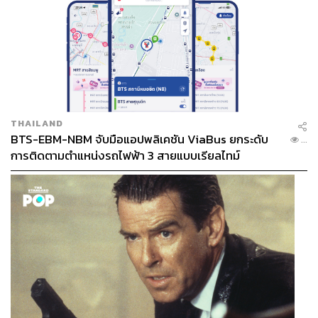
THAILAND
BTS-EBM-NBM จับมือแอปพลิเคชัน ViaBus ยกระดับ
...
การติดตามตำแหน่งรถไฟฟ้า 3 สายแบบเรียลไทม์
ในฐานะผู้ทำงานในอุตสาหกรรมศิลปะ คุณมีความคิด
เห็นอย่างไรเกี่ยวกับวงการศิลปะในประเทศไทยและ
เอเชียตะวันออกเฉียงใต้ในปัจจุบัน
Shuyin Yang:
ฉันคิดว่าสิ่งที่เกิดขึ้นคือ หลายประเทศมีภูมิ
ทัศน์ศิลปะในประเทศและบางครั้งก็เกิดขึ้นแบบแยกส่วนด้วย