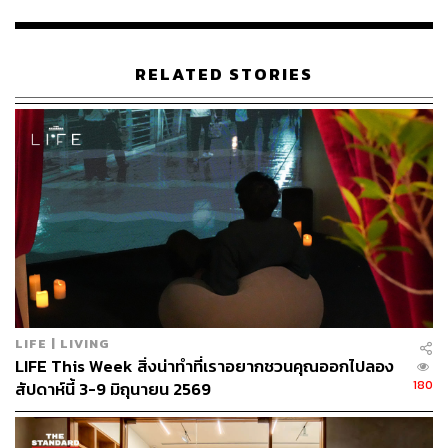
แต่มันก็ขึ้นอยู่กับความแข็งแกร่งขององค์ประกอบจากมนุษย์
ด้วยกันนี่แหละ มันไม่ใช่แค่เพียงมาจากแพลตฟอร์มงาน
RELATED STORIES
แสดงศิลปะเท่านั้น ฉันคิดว่าเมื่อเราก้าวเข้าสู่ปีที่ 3 และเห็น
ความสำเร็จของสิ่งที่เราทำในสัปดาห์นี้ที่กรุงเทพฯ ผ่านความ
ร่วมมือของเรากับกรุงเทพฯ เพื่อเฉลิมฉลองการเปิดงาน
Bangkok Art Biennale ฉันคิดว่าเรากำลังเห็นบทบาทใหม่
ของศักยภาพในอนาคตเช่นกัน โดยเฉพาะอย่างยิ่งการก้าว
เข้าสู่ปีที่ 3 สิ่งที่เราต้องการเน้นย้ำจริงๆ ก็คือความร่วมมือใน
ระดับภูมิภาคและวัฒนธรรม
ปีนี้เรากำลังทำงานร่วมกับพันธมิตรทางวัฒนธรรม 3 ราย
รายแรกคือ Bangkok Kunsthalle ซึ่งเป็นของ มาริษา เจียรวน
นท์ และผู้กำกับ Stefano Rabolli Pansera ที่จะดูแลโปรแกรม
LIFE | LIVING
ภาพยนตร์ของเราที่ ArtScience Museum เพราะอย่างที่คุณ
LIFE This Week สิ่งน่าทำที่เราอยากชวนคุณออกไปลอง
ทราบ Bangkok Kunsthalle นั้นมีความเข้มแข็งมากในด้าน
180
สัปดาห์นี้ 3-9 มิถุนายน 2569
ภาพยนตร์และภาพเคลื่อนไหว ดังนั้นเราจึงชอบที่จะร่วมมือ
กับสถาบันต่างๆ ของไทย