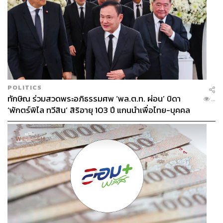
Bangkok Kunsthalle ร่วมมือกับ ART SG 2025 อะไร
ทำให้ความร่วมมือครั้งนี้มีความพิเศษ
Shuyin Yang:
สิ่งที่เราพยายามทำเสมอมาคือ เรารู้สึกว่า
แนวทางของเรานั้นพิเศษมาก ทั้งทำกับพื้นที่ส่วนตัว สิ่งของที่
สร้างสรรค์โดยนักสะสม ในฐานะของงานแสดงศิลปะ เรา
ทำงานร่วมกับแกลเลอรีที่ทำงานร่วมกับนักสะสม คุณคง
POLITICS
ทราบดีอยู่แล้วว่ามีการอุปถัมภ์จากนักสะสมไปจนถึงศิลปิน
ทักษิณ ร่วมสวดพระอภิธรรมศพ ‘พล.ต.ท. ผ่อน’ บิดา
...
และในขณะที่เราทำงานอย่างใกล้ชิดกับพิพิธภัณฑ์ของรัฐ
‘พักตร์พิไล ทวีสิน’ สิริอายุ 103 ปี แกนนำเพื่อไทย-บุคคล
ของสิงคโปร์ หอศิลป์แห่งชาติของสิงคโปร์ และพิพิธภัณฑ์
หลากวงการร่วมอาลัย
ศิลปะสิงคโปร์ แนวทางของเรานั้นมุ่งเน้นไปที่สิ่งของที่นัก
สะสมสร้างสรรค์ขึ้น
ซึ่งเป็นเหตุผลว่าทำไมเราจึงต้องการเน้นย้ำถึงโปรแกรมของ
Bangkok Kunsthalle เพราะพวกเขามีรูปแบบที่น่าสนใจมาก
โดยพวกเขาต้องการพัฒนาพื้นที่ของตนผ่านโปรแกรม
Installation งานศิลปะที่ได้รับมอบหมาย แทนที่จะปรับปรุง
พื้นที่เพียงอย่างเดียว