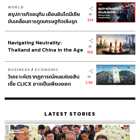
ดูงานศิลปะที่เน้นด้านเทคโนโลยีด้วย เพราะฉันคิดว่ามันร่วม
WORLD
สรุปภารกิจอนุทิน เยือนอินโดนีเซีย
สมัยมากและมีความเกี่ยวข้องมากในช่วงเวลาปัจจุบัน ดังนั้น
514
ขับเคลื่อนการทูตเศรษฐกิจเชิงรุก
เราเลยจะจัดแสดงงานศิลปะที่ชวนให้ดื่มด่ำกับบรรยากาศ
ประกาศหุ้นส่วนยุทธศาสตร์ไทย –
และงานศิลปะที่ใช้ปัญญาประดิษฐ์ด้วย
อินโดนีเซีย
Navigating Neutrality:
Thailand and China in the Age
150
of a New Global Order
BUSINESS
/
ECONOMIC
วิเคราะห์ปรากฏการณ์คนแห่ขอสิน
2.5K
เชื่อ CLICX อาจเป็นเพียงยอด
ภูเขาน้ำแข็ง ของปัญหาหนี้ครัว
เรือนไทยที่ถูกซุกไว้
LATEST STORIES