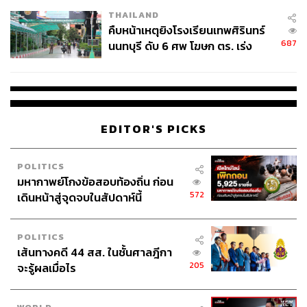
THAILAND
คืบหน้าเหตุยิงโรงเรียนเทพศิรินทร์
687
นนทบุรี ดับ 6 ศพ โฆษก ตร. เร่ง
สอบปมขโมยปืนปู่ก่อเหตุ
EDITOR'S PICKS
POLITICS
มหากาพย์โกงข้อสอบท้องถิ่น ก่อน
572
เดินหน้าสู่จุดจบในสัปดาห์นี้
POLITICS
เส้นทางคดี 44 สส. ในชั้นศาลฎีกา
205
จะรู้ผลเมื่อไร