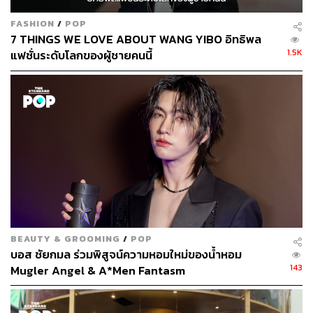
FASHION
/
POP
7 THINGS WE LOVE ABOUT WANG YIBO อิทธิพล
1.5K
แฟชั่นระดับโลกของผู้ชายคนนี้
BEAUTY & GROOMING
/
POP
บอส ชัยกมล ร่วมพิสูจน์ความหอมใหม่ของน้ำหอม
143
Mugler Angel & A*Men Fantasm