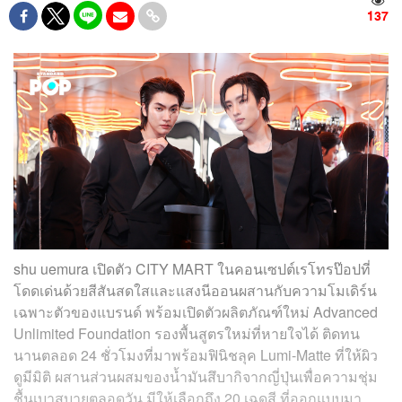
137
shu uemura เปิดตัว CITY MART ในคอนเซปต์เรโทรป๊อปที่
โดดเด่นด้วยสีสันสดใสและแสงนีออนผสานกับความโมเดิร์น
เฉพาะตัวของแบรนด์ พร้อมเปิดตัวผลิตภัณฑ์ใหม่ Advanced
Unlimited Foundation รองพื้นสูตรใหม่ที่หายใจได้ ติดทน
นานตลอด 24 ชั่วโมงที่มาพร้อมฟินิชลุค Lumi-Matte ที่ให้ผิว
ดูมีมิติ ผสานส่วนผสมของน้ำมันสึบากิจากญี่ปุ่นเพื่อความชุ่ม
ชื้นเบาสบายตลอดวัน มีให้เลือกถึง 20 เฉดสี ที่ออกแบบมา