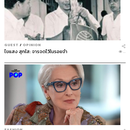
GUEST
/
OPINION
ไขแสง สุกใส: จารจดไว้ในรอยจำ
...
FASHION