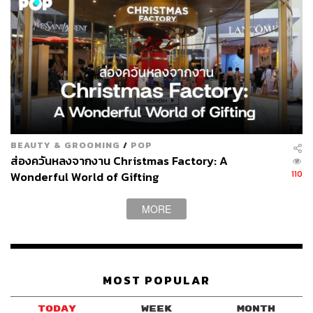
BEAUTY & GROOMING
/
POP
ส่องควันหลงจากงาน Christmas Factory: A
110
Wonderful World of Gifting
MORE
MOST POPULAR
TODAY
WEEK
MONTH