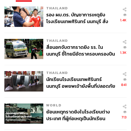
THAILAND
รอง ผบ.ตร. บัญชาการเหตุยิง
1.4K
โรงเรียนเทพศิรินทร์ นนทบุรี สั่ง
ค้นหา 2 รอบยืนยันไร้คนติดค้าง พบ
ศพปู่-ย่าที่บ้านพักผู้ก่อเหตุ
THAILAND
สื่อนอกจับตากราดยิง รร. ใน
1.3K
นนทบุรี ชี้ไทยมีอัตราครอบครองปืน
สูงในระดับต้นของภูมิภาค
THAILAND
นักเรียนโรงเรียนเทพศิรินทร์
841
นนทบุรี อพยพเข้ายังพื้นที่ปลอดภัย
ชั่วคราว หลังเหตุใช้อาวุธปืนภายใน
โรงเรียนคลี่คลาย
WORLD
ย้อนเหตุกราดยิงในโรงเรียนต่าง
713
ประเทศ ที่ผู้ก่อเหตุเป็นนักเรียน