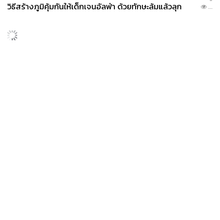
วิธีสร้างภูมิคุ้มกันให้เด็กเจนอัลฟ่า ด้วยทักษะล้มแล้วลุก
...
News
Wealth
Pop
Podcast
Video
Now
Opinion
Careers
Events
Privacy
About
Contact
Policy
FOR
ADVERTISING
MEMBERSHIP