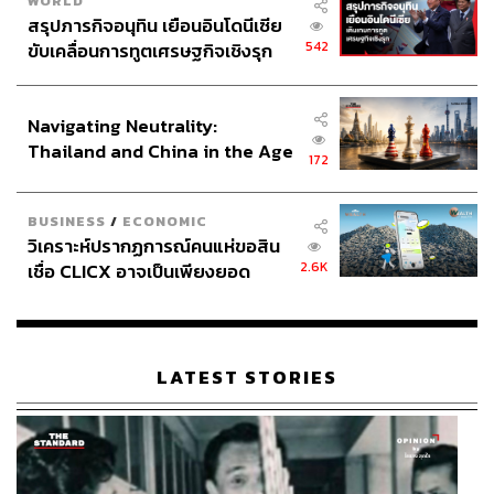
WORLD
สรุปภารกิจอนุทิน เยือนอินโดนีเซีย
542
ขับเคลื่อนการทูตเศรษฐกิจเชิงรุก
ประกาศหุ้นส่วนยุทธศาสตร์ไทย –
อินโดนีเซีย
Navigating Neutrality:
Thailand and China in the Age
172
of a New Global Order
BUSINESS
/
ECONOMIC
วิเคราะห์ปรากฏการณ์คนแห่ขอสิน
2.6K
เชื่อ CLICX อาจเป็นเพียงยอด
ภูเขาน้ำแข็ง ของปัญหาหนี้ครัว
เรือนไทยที่ถูกซุกไว้
LATEST STORIES