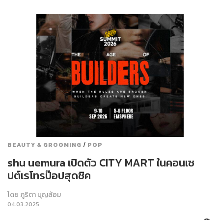
/
BEAUTY & GROOMING
POP
shu uemura เปิดตัว CITY MART ในคอนเซ
ปต์เรโทรป๊อปสุดชิค
โดย
ภูริตา บุญล้อม
04.03.2025