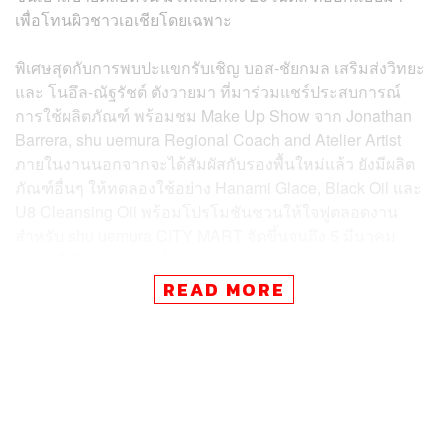
เพื่อโทนผิวชาวเอเชียโดยเฉพาะ
พิเศษสุดกับการพบปะแขกรับเชิญ บอส-ชัยกมล เสริมส่งวิทยะ
และ โนอึล-ณัฐรัชต์ ตังวายมา ที่มาร่วมแชร์ประสบการณ์
การใช้ผลิตภัณฑ์ พร้อมชม Make Up Show จาก Jonathan
Barrera, shu uemura Regional Coach and Atelier Artist
ภายในงานนอกจากจะได้สัมผัสกับรองพื้นใหม่แล้ว ยังมีผลิต
ภัณฑ์อื่นๆ ให้ทดลองใช้อย่าง Hanami Glace, Black Oil และ
U8 Cleansing Oil พร้อมโปรโมชันชวนให้ใจฟูตลอดงาน
สำหรับ shu uemura CITY MART จัดขึ้นจนถึง 5 มีนาคม
2568 ที่ Beauty Hall ชั้น M สยามพารากอน
READ MORE
TAGS:
Shu Uemura
CITY MART
บอส-ชัยกมล เสริมส่งวิทยะ
โนอึล-ณัฐรัชต์ ตังวายมา