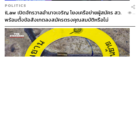
POLITICS
iLaw เปิดจักรวาลอำนาจเจริญ โยงเครือข่ายผู้สมัคร สว.
...
พร้อมตั้งข้อสังเกตลงสมัครตรงคุณสมบัติหรือไม่
THAILAND
รอง ผบช. ภ.1 เผย เก็บพยานหลักฐานเกี่ยวกับผู้ก่อเหตุยิง
...
ในโรงเรียนไปตรวจสอบทั้งหมดแล้ว