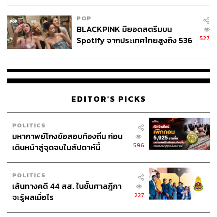
ของ Ultraman ซึ่งยังตกเป็นหนึ่งในเครื่องมือของทางการ
เมืองที่ทุกคนต่างหมายตาเช่นเดียวกัน ซึ่งประเด็นดังกล่าวก็
POP
ยิ่งเสริมให้ปมปัญหาของ Ultraman กับการหาคำตอบของ
BLACKPINK มียอดสตรีมบน
527
คำถามที่ว่า ‘เจ้ารักมนุษย์มากขนาดนั้นเชียวหรือ’ หนักแน่น
Spotify จากประเทศไทยสูงถึง 536
ล้านครั้ง ตลอด 10 ปีที่ผ่านมา
มากยิ่งขึ้น และชวนให้เราหาคำตอบไปพร้อมกับตัวละครอีก
ด้วย
อีกด้านหนึ่ง บทบาทของ Ultraman รวมถึงสมาชิกหน่วย
SSSP ก็อาจกำลังบอกกับผู้ชมไปพร้อมกันว่า แม้ว่ามนุษย์จะ
EDITOR'S PICKS
โหยหาผลประโยชน์ให้ตัวเองจนสายตามืดบอดแค่ไหน แต่นั่น
ไม่ใช่ทั้งหมด ยังมีผู้คนอีกมากมายที่ยังคงลงมือทำหน้าที่ของ
POLITICS
ตนเองเพื่อปกป้องและช่วยเหลือผู้อื่นอย่างซื่อตรง โดยไม่
มหากาพย์โกงข้อสอบท้องถิ่น ก่อน
สนใจคำว่าผลประโยชน์อยู่เช่นเดียวกัน และความมุ่งมั่นตั้งใจ
596
เดินหน้าสู่จุดจบในสัปดาห์นี้
เพื่อช่วยเหลือผู้อื่นอย่างซื่อตรง นี่แหละคือขุมพลังสำคัญที่
ผลักดันให้มนุษย์สามารถก้าวข้ามขีดจำกัดของตนเองไปได้
POLITICS
เกินกว่าที่เราจะจินตนาการถึง
เส้นทางคดี 44 สส. ในชั้นศาลฎีกา
227
จะรู้ผลเมื่อไร