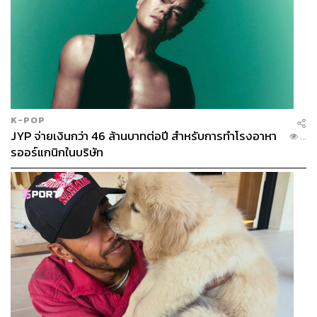
รับชมตัวอย่างได้ที่นี่
K-POP
JYP จ่ายเงินกว่า 46 ล้านบาทต่อปี สำหรับการทำโรงอาหา
...
รออร์แกนิกในบริษัท
ภาพ:
OfficialTohoMovie / YouTube
TAGS:
การ์ตูนญี่ปุ่น
ภาพยนตร์แอนิเมชัน
Shin Ultraman
ภาพยนตร์ซูเปอร์ฮีโร่