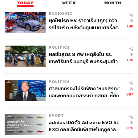
ต้องจับตาดูความเคลื่อนไหวว่า Ultraman จะกลายเป็นภัยต่อ
TODAY
WEEK
MONTH
มนุษยชาติหรือไม่ หรือจะเป็นการรุกรานของมนุษย์ต่างดาว
ECONOMIC
Zarab และ Mefilas ที่มาในท่าทีของการเจรจาและยื่นข้อ
ยุคใหม่รถ EV ราคาเริ่ม (ถูก) กว่า
เสนอให้กับมนุษย์ เพื่อล่อลวงมนุษย์ที่ต้องการ ‘ผลประโยชน์’
1.4K
รถไฮบริด หลังต้นทุนแบตเตอรี่ลด
จากวิทยาการสุดล้ำ
ลง - จีนแห่บุกตลาดเกิดใหม่
POLITICS
ผลชันสูตร 8 ศพ เหตุยิงใน รร.
1.2K
เทพศิรินทร์ นนทบุรี พบกระสุนเข้า
จุดสำคัญ ‘ศีรษะ-หน้าอก’ ครูถูกยิง
4 นัด จากระยะไกล
POLITICS
ศาลปกครองไม่รับฟ้อง ‘หมอสรณ’
894
ขอเพิกถอนมติสรรหา กสทช. ชี้ยัง
ไม่ใช่ผู้เดือดร้อนเสียหาย
ความเอนเอียงของจิตใจมนุษย์ที่หวังว่าจะได้รับผลประโยชน์
SPORT
แก่ตนเอง จนถูกมนุษย์ต่างดาวซึ่งมีภูมิปัญญาล้ำหน้ากว่าปลุก
adidas เปิดตัว Adizero EVO SL
ปั่นอย่างง่ายดาย จึงกลายเป็นประเด็นหลักสำคัญที่
Shin
876
EXO คอลเล็กชันพิเศษรับฤดูกาล
Ultraman
พยายามนำเสนออย่างชัดเจน ไม่เว้นแม้แต่ตัวตน
College Football