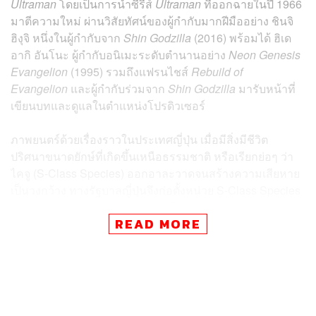
Ultraman
โดยเป็นการนำซีรีส์
Ultraman
ที่ออกฉายในปี 1966
มาตีความใหม่ ผ่านวิสัยทัศน์ของผู้กำกับมากฝีมืออย่าง ชินจิ
ฮิงุจิ หนึ่งในผู้กำกับจาก
Shin Godzilla
(2016) พร้อมได้ ฮิเด
อากิ อันโนะ ผู้กำกับอนิเมะระดับตำนานอย่าง
Neon Genesis
Evangelion
(1995) รวมถึงแฟรนไชส์
Rebuild of
Evangelion
และผู้กำกับร่วมจาก
Shin Godzilla
มารับหน้าที่
เขียนบทและดูแลในตำแหน่งโปรดิวเซอร์
ภาพยนตร์ด้วยเรื่องราวในประเทศญี่ปุ่น เมื่อมีสิ่งมีชีวิต
ปริศนาขนาดยักษ์ที่เกิดขึ้นเหนือธรรมชาติ หรือเรียกย่อๆ ว่า
ไคจู (S-Class Species) ออกอาละวาดจนสร้างความเสียหาย
เป็นวงกว้าง ทางรัฐบาลญี่ปุ่นจึงก่อตั้งหน่วย S-Class Species
Suppression Protocol (SSSP) หรือหน่วยเฉพาะกิจปราบ
READ MORE
ปรามไคจู เพื่อต่อกรกับวิกฤตที่เกิดขึ้น แต่แล้วเหตุการณ์ไม่
คาดฝันก็เกิดขึ้น เมื่อจู่ๆ ก็มีมนุษย์ยักษ์สีเงินปรากฏตัวขึ้นและ
เข้าต่อสู้กับไคจู ทาง SSSP จึงต้องเตรียมแผนรับมือกับมนุษย์
ยักษ์สีเงินที่ถูกตั้งชื่อว่า Ultraman