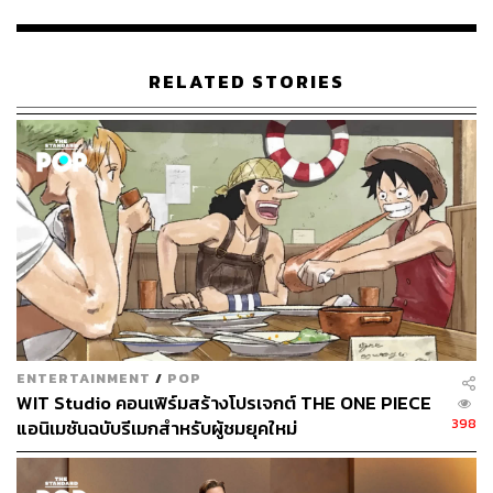
RELATED STORIES
ย้อนกลับไปในวันแรกที่ผู้เขียนได้มีโอกาสชมภาพยนตร์เรื่อง
Shin Godzilla
เราค่อนข้างตื่นตาตื่นใจกับกลวิธีนำเสนออันมี
เอกลักษณ์ของสองผู้กำกับ ชินจิ ฮิงุจิ และ ฮิเดอากิ อันโนะ
มากทีเดียว ทั้งการออกแบบมุมกล้อง ดนตรีประกอบ งานวิ
ชวลเอฟเฟกต์สุดตื่นตา ไปจนถึงเนื้อหาอันเข้มข้นจริงจังด้วย
การตีความให้ โกจิระ หรือ Godzilla คือภัยพิบัติที่รัฐบาลญี่ปุ่น
ต้องจัดการ ควบคู่ไปกับการวิพากษ์วิจารณ์ระบบการเมือง
ของญี่ปุ่นอย่างถึงพริกถึงขิง
ENTERTAINMENT
/
POP
WIT Studio คอนเฟิร์มสร้างโปรเจกต์ THE ONE PIECE
ดังนั้นแล้วส่วนตัวเราจึงค่อนข้างตื่นเต้นและคาดหวังกับ
Shin
398
แอนิเมชันฉบับรีเมกสำหรับผู้ชมยุคใหม่
Ultraman
ผลงานล่าสุดของทั้งคู่พอสมควรว่า พวกเขาจะ
ตีความและนำเสนอเรื่องราวของมนุษย์ยักษ์แห่งแสงอย่าง
Ultraman
หนึ่งในฮีโร่ที่ใครหลายคนเติบโตมาพร้อมกันออก