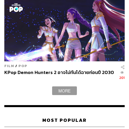
ตัดสลับมาที่เนื้อหาของภาพยนตร์กันบ้าง แม้ว่า
Shin
FILM
/
POP
Ultraman
อาจไม่ได้มีการวิพากษ์วิจารณ์ระบบการเมืองของ
KPop Demon Hunters 2 อาจไม่ทันได้ฉายก่อนปี 2030
ญี่ปุ่นที่เข้มข้นมากนักเมื่อเทียบกับ
Shin Godzilla
แต่ ชินจิ ฮิงุ
201
จิ และ ฮิเดอากิ อันโนะ ก็ยังคงสอดแทรกประเด็นที่เข้มข้น
จริงจังเอาไว้ เพื่อชวนให้ผู้ชมได้ร่วมกันตีความและแสดง
MORE
ความคิดเห็นเช่นเดิม
โดยเฉพาะอย่างยิ่งกับการตีความให้มนุษย์โลกไม่ได้มอง
Ultraman เป็นเหมือนซูเปอร์ฮีโร่ที่เดินทางมาปกป้องโลก แต่
MOST POPULAR
เป็นมนุษย์ต่างดาวที่มาพร้อมกับพละกำลังเหลือล้น จนมนุษย์