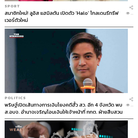
SPORT
สมาชิกใหม่! ลูอิส แฮมิลตัน เปิดตัว ‘Halo’ โกลเดนรีทรีฟ
...
เวอร์ตัวใหม่
944
ABOUT THE AUTHOR
สุพัฒน์ ศิวะพรพันธ์
Content Creator ผู้หลงใหลในทุกศาสตร์และ
วัฒนธรรมของประเทศญี่ปุ่น
POLITICS
พริษฐ์เปิดเส้นทางการเงินโยงคดีฮั้ว สว. อีก 4 จังหวัด พบ
...
ส.อบจ. อำนาจเจริญโอนเงินให้เจ้าหน้าที่ กกต. ฝ่ายสืบสวน