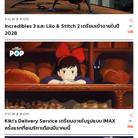
Shin Ultraman
ยังคงมาพร้อมกับกลวิธีนำเสนออันมี
เอกลักษณ์ของผู้กำกับ ชินจิ ฮิงุจิ และมือเขียนบท ฮิเดอากิ อัน
โนะ ไม่ว่าจะเป็นมุมกล้องที่ดูแปลกตาชวนวุ่นวาย การดำเนิน
FILM
/
POP
เรื่องที่กระชับฉับไว การหยิบดนตรีประกอบและซาวด์
Incredibles 3 และ Lilo & Stitch 2 เตรียมเข้าฉายในปี
เอฟเฟกต์สุดคลาสสิกจากเวอร์ชันต้นฉบับมาใช้ให้แฟนๆ ได้
148
2028
หายคิดถึง พร้อมกับดนตรีที่ถูกประพันธ์ขึ้นใหม่เพื่อให้ฉากแอ็
กชันสนุกตื่นเต้นมากขึ้น ไปจนถึงท่วงท่าการต่อสู่ของ
Ultraman ที่ยังคงเอกลักษณ์ของต้นฉบับไว้อย่างครบถ้วน
การบาลานซ์ระหว่างความคลาสสิกและงานโปรดักชันสมัย
ใหม่เหล่านี้ จึงประกอบร่างให้เรื่องราวของภาพยนตร์นั่นอัด
แน่นไปด้วยความตื่นตาตื่นใจและเปี่ยมมนตร์ขลัง กล่าวคือ
สำหรับผู้ชมที่เป็นแฟนตัวยงของ Ultraman อยู่แล้ว คุณก็จะได้
ดื่มด่ำไปกับความคลาสสิกที่ผู้กำกับและทีมสร้างบรรจงใส่เข้า
มา และสำหรับแฟนๆ รุ่นใหม่ที่คุ้นเคยกับฉากแอ็กชันสุดเวอร์
วังจากซีรีส์
Ultraman
ในยุคหลัง (หรือไม่ได้เป็นแฟนของซีรีส์
FILM
/
POP
Ultraman
มาก่อนก็ตาม) ก็ยังสามารถสนุกสนานไปกับฉาก
Kiki’s Delivery Service เตรียมฉายในรูปแบบ IMAX
186
แอ็กชันของภาพยนตร์เรื่องนี้ได้เช่นกัน
ครั้งแรกที่อเมริกาเดือนมีนาคมนี้