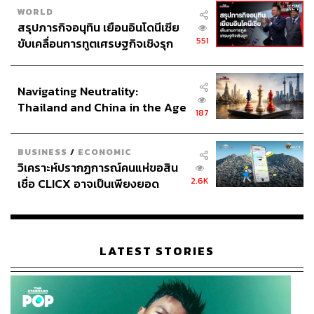
WORLD
สรุปภารกิจอนุทิน เยือนอินโดนีเซีย
551
ขับเคลื่อนการทูตเศรษฐกิจเชิงรุก
ประกาศหุ้นส่วนยุทธศาสตร์ไทย –
อินโดนีเซีย
Navigating Neutrality:
Thailand and China in the Age
187
of a New Global Order
ในภาพรวมแล้ว
Shin Ultraman
นับว่าเป็นภาพยนตร์จากฝีมือ
ของ ชินจิ ฮิงุจิ และ ฮิเดอากิ อันโนะ ที่ตื่นตาตื่นใจสมการรอ
BUSINESS
/
ECONOMIC
คอยของเราจริงๆ ไม่ว่าจะเป็นฉากแอ็กชันที่สมจริงสมจัง การ
วิเคราะห์ปรากฏการณ์คนแห่ขอสิน
ใส่องค์ประกอบต่างๆ ของซีรีส์ต้นฉบับเข้ามาให้เราได้หาย
2.6K
เชื่อ CLICX อาจเป็นเพียงยอด
คิดถึง และเรื่องราวที่เข้มข้นจริงจัง มีประเด็นให้เราได้ร่วม
ภูเขาน้ำแข็ง ของปัญหาหนี้ครัว
แบ่งปันความคิดเห็นหลังออกมาจากโรงภาพยนตร์ และ
เรือนไทยที่ถูกซุกไว้
แน่นอนว่านี่คือภาพยนตร์ที่แฟนๆ ของมนุษย์ยักษ์แห่งแสงไม่
ควรพลาดด้วยประการทั้งปวง
LATEST STORIES
Shin Ultraman
เข้าฉายอย่างเป็นทางการแล้ววันนี้ ในโรง
ภาพยนตร์