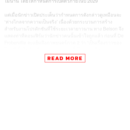
ไม่นาน โดยให้กำหนดการเปิดตัวภายในปี 2029
แต่เมื่อนักข่าวเปิดประเด็นว่ากำหนดการดังกล่าวดูเหมือนจะ
‘ห่างไกลจากความเป็นจริง’ เนื่องด้วยกระบวนการสร้าง
สำหรับงานโปรดักชันที่ใช้ระยะเวลายาวนาน ทาง Belson จึง
แสดงท่าทีคอนเฟิร์มว่านักข่าวคนนั้นเข้าใจถูกแล้ว ก่อนที่ De
Froberville จะแย้มถึงภาพยนตร์ภาค 2 ว่า “เป็นเรื่องราวของ
โลกที่เต็มไปด้วยสิ่งต่างๆ มากมาย ทั้งโลกของปีศาจ และ
โลกแห่งป๊อปสตาร์ และ สิ่งที่เกิดขึ้นกับ Jinu มีอะไรหลาย
READ MORE
อย่างให้เราได้ขยายเรื่องราวได้มากมายเหลือเกิน”
KPop Demon Hunters ว่าด้วยเรื่องราวของ 3 สาวเกิร์ลกรุ๊ป
HUNTR/X แห่งวงการ K-Pop ที่ใช้ชีวิตอีกด้านเป็นนักล่า
ปีศาจ และพวกเธอต้องต่อสู้กับพลังมืดที่แทรกซึมเข้าสู่โลกใน
รูปแบบของบอยกรุ๊ปขวัญใจสาวๆ โดย EJAE, Audrey Nuna
และ REI AMI ผู้อยู่เบื้องหลังเสียงร้องของวง HUNTR/X กำลัง
เดินสายร่วมงานประกาศรางวัลระดับโลกอย่างต่อเนื่อง ทั้งใน
ฐานะผู้แสดงบนเวทีและในฐานะผู้ได้เข้าชิงรางวัล