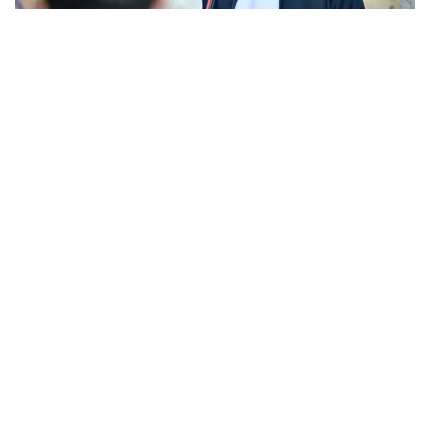
POLITICS
อนุทินย้ำพับโครงการแลนด์บริดจ์เพราะไม่คุ้ม มุ่งพัฒนา
...
Missing Link รองรับอ่าวไทย-อันดามัน
FASHION
CARTIER AT WEIBO GALA เครื่องประดับบนลุคพรม
...
แดงของแขกคนสำคัญ