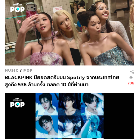
พิมพ์ คำภีร์
นักเขียนกองบรรณาธิการคัลเจอร์ สำนักข่าว
THE STANDARD
MUSIC
/
POP
BLACKPINK มียอดสตรีมบน Spotify จากประเทศไทย
736
สูงถึง 536 ล้านครั้ง ตลอด 10 ปีที่ผ่านมา