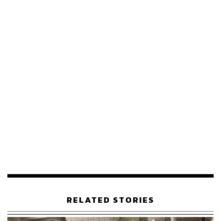
ภาพ:
Sony Pictures Animation
อ้างอิง:
https://www.nme.com/news/film/kpop-demon-hunte
rs-2-probably-wont-be-released-before-2030-3929829
TAGS:
ภาพยนตร์
k-pop
The Hollywood Reporter
ภาพยนตร์แอนิเมชัน
NME
Kpop Demon Hunters
EJAE
201
RELATED STORIES
ABOUT THE AUTHOR