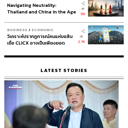
Navigating Neutrality:
Thailand and China in the Age
191
of a New Global Order
BUSINESS
/
ECONOMIC
วิเคราะห์ปรากฏการณ์คนแห่ขอสิน
2.7K
เชื่อ CLICX อาจเป็นเพียงยอด
ภูเขาน้ำแข็ง ของปัญหาหนี้ครัว
เรือนไทยที่ถูกซุกไว้
LATEST STORIES