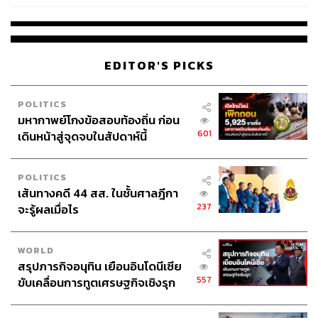
EDITOR'S PICKS
POLITICS
มหากาพย์โกงข้อสอบท้องถิ่น ก่อน
601
เดินหน้าสู่จุดจบในสัปดาห์นี้
POLITICS
เส้นทางคดี 44 สส. ในชั้นศาลฎีกา
237
จะรู้ผลเมื่อไร
WORLD
สรุปภารกิจอนุทิน เยือนอินโดนีเซีย
557
ขับเคลื่อนการทูตเศรษฐกิจเชิงรุก
ประกาศหุ้นส่วนยุทธศาสตร์ไทย –
อินโดนีเซีย