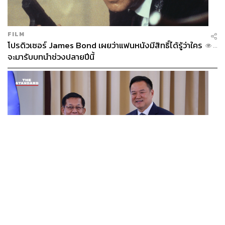
FILM
โปรดิวเซอร์ James Bond เผยว่าแฟนหนังมีสิทธิ์ได้รู้ว่าใคร
...
จะมารับบทนำช่วงปลายปีนี้
WORLD
อนุทิน-มินอ่องหล่าย ออกแถลงการณ์ร่วม หนุนความร่วม
...
มือรอบด้าน ยกระดับปราบอาชญากรรมข้ามชาติ แก้ปัญหา
หมอกควัน-มลพิษทางน้ำ