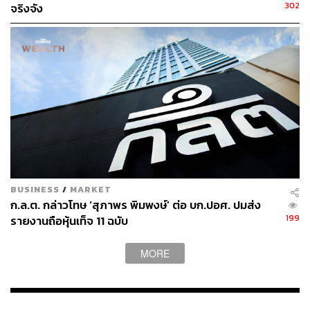
ไปตามข้อกำหนดทั้งของไทยและของนานาชาติ รวมถึง
302
จริงจัง
ทำให้ธุรกิจขององค์กรสร้างผลกระทบเชิงบวกให้กับสังคม
และสิ่งแวดล้อมมากขึ้น
สามารถติดตาม THE STANDARD WEALTH
ผ่านแอปพลิเคชันต่างๆ ที่คุณสะดวกหรือใช้งานอยู่แล้วได้เลย
BUSINESS
/
MARKET
ก.ล.ต. กล่าวโทษ ‘สุภาพร พิมพงษ์’ ต่อ บก.ปอศ. ปมส่ง
199
รายงานถือหุ้นเท็จ 11 ฉบับ
MORE
TAGS:
ESG
ก๊าซเรือนกระจก
Net Zero
Sustain
Sustain Financing