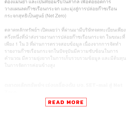
ต้องแม่นยำ และเป็นที่ยอมรับในสากล เพื่อต่อยอดการ
วางแผนลดก๊าซเรือนกระจก และมุ่งสู่การปล่อยก๊าซเรือน
กระจกสุทธิเป็นศูนย์ (Net Zero)
ตลาดหลักทรัพย์ฯ เปิดเผยว่า ที่ผ่านมามีบริษัทจดทะเบียนเพียง
ครึ่งหนึ่งที่นำส่งรายงานการปล่อยก๊าซเรือนกระจก ในขณะที่
เพียง 1 ใน 3 ที่ผ่านการตรวจสอบข้อมูล เนื่องจากการจัดทำ
รายงานก๊าซเรือนกระจกในปัจจุบันมีความซับซ้อนในการ
คำนวณ มีความยุ่งยากในการเก็บรวบรวมข้อมูล และมีต้นทุน
ในการจัดการค่อนข้างสูง
ตลาดหลักทรัพย์ฯ เร่งเครื่องดัน บจ. SET-mai สู่ Net
Zero
READ MORE
สำหรับคาร์บอนไวซ์ (Carbonwize) ผู้ให้บริการแพลตฟอร์ม
จัดการคาร์บอนฟุตพรินต์ ร่วมกับ ‘ตลาดหลักทรัพย์แห่ง
ประเทศไทย’ พัฒนา ‘SET Carbon’ แพลตฟอร์มการจัดการ
ข้อมูลก๊าซเรือนกระจกกลาง โดยทั้ง Carbonwize และตลาด