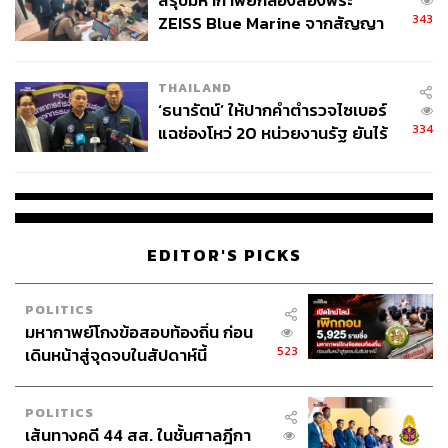
สรุปมหากาพย์กล้องส่องพระ
343
ZEISS Blue Marine จากสัญญา
ผลิต 8.3 ล้าน สู่ข้อพิพาท ‘มา
เวลล์ฯ’ ฟ้อง ‘โทน บางแค’ ผิดนัด
THAILAND
จ่ายหนี้-แอบระบุแบรนด์
‘ธนารัตน์’ ให้ปากคำตำรวจไซเบอร์
334
แฉช่องโหว่ 20 หน่วยงานรัฐ ยันไร้
นัยทางการเมือง
EDITOR'S PICKS
POLITICS
มหากาพย์โกงข้อสอบท้องถิ่น ก่อน
523
เดินหน้าสู่จุดจบในสัปดาห์นี้
POLITICS
เส้นทางคดี 44 สส. ในชั้นศาลฎีกา