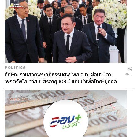
POLITICS
ทักษิณ ร่วมสวดพระอภิธรรมศพ ‘พล.ต.ท. ผ่อน’ บิดา
...
‘พักตร์พิไล ทวีสิน’ สิริอายุ 103 ปี แกนนำเพื่อไทย-บุคคล
หลากวงการร่วมอาลัย