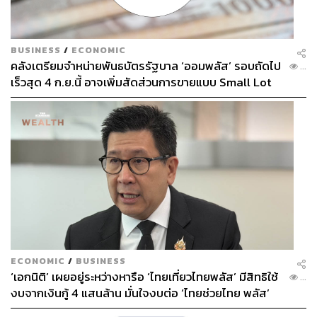
BUSINESS
/
ECONOMIC
คลังเตรียมจำหน่ายพันธบัตรรัฐบาล ‘ออมพลัส’ รอบถัดไป
...
เร็วสุด 4 ก.ย.นี้ อาจเพิ่มสัดส่วนการขายแบบ Small Lot
First มากขึ้น
ECONOMIC
/
BUSINESS
‘เอกนิติ’ เผยอยู่ระหว่างหารือ ‘ไทยเที่ยวไทยพลัส’ มีสิทธิใช้
...
งบจากเงินกู้ 4 แสนล้าน มั่นใจงบต่อ ‘ไทยช่วยไทย พลัส’
เฟส 2 มีเพียงพอ