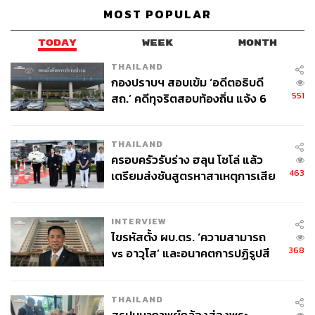
สำนักงานคณะกรรมการกำกับหลักทรัพย์และ
MOST POPULAR
ตลาดหลักทรัพย์ (ก.ล.ต.)
Carbonwize
ตลาดหลักทรัพย์แห่งประเทศไทย (ตลท.)
สภาพภูมิอากาศ
TODAY
WEEK
MONTH
THAILAND
กองปราบฯ สอบเข้ม ‘อดีตอธิบดี
551
สถ.’ คดีทุจริตสอบท้องถิ่น แจ้ง 6
ข้อหาหนัก จ่อชง ป.ป.ช. 12 ส.ค. นี้
THAILAND
ครอบครัวรับร่าง ฮลุน โซโล่ แล้ว
386
463
เตรียมส่งชันสูตรหาสาเหตุการเสีย
ชีวิต
ABOUT THE AUTHOR
INTERVIEW
ไขรหัสตั้ง ผบ.ตร. ‘ความสามารถ
ประลองยุทธ ผงงอย
368
vs อาวุโส’ และอนาคตการปฏิรูปสี
THE STANDARD WEALTH Feature Editor
กากี กับ พล.ต.อ. เอก อังสนานนท์
THAILAND