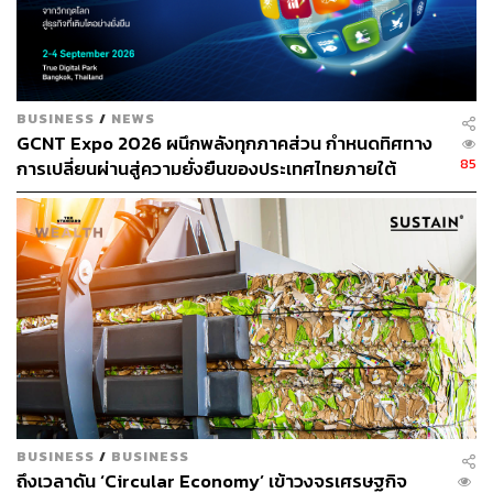
สำหรับความร่วมมือระหว่าง Carbonwize และตลาดหลัก
ทรัพย์ฯ ในครั้งนี้ ถือเป็นก้าวสำคัญสำหรับวางรากฐานระบบ
จัดการข้อมูลก๊าซเรือนกระจกสำหรับบริษัทจดทะเบียน ซึ่งใน
แต่ละกลุ่มอุตสาหกรรมมีความท้าทายที่แตกต่างกันจาก
BUSINESS
/
NEWS
กิจกรรมทางธุรกิจที่ต่างกัน ซึ่งต้องอาศัยความเชี่ยวชาญและ
GCNT Expo 2026 ผนึกพลังทุกภาคส่วน กำหนดทิศทาง
การบูรณาการองค์ความรู้จากหลายภาคส่วน โดยในระยะที่
85
การเปลี่ยนผ่านสู่ความยั่งยืนของประเทศไทยภายใต้
1 Carbonwize และตลาดหลักทรัพย์ฯ ได้รับความร่วมมือจาก
แนวคิด “From SHOCK To SHIFT: Thailand’s
ตัวแทนบริษัทจดทะเบียนจากหลากหลายกลุ่มอุตสาหกรรม
Sustainable Transition in a Fractured World”
รวม 8 กลุ่มอุตสาหกรรม เพื่อเตรียมความพร้อมให้กับ
แพลตฟอร์ม
ทั้งนี้การวัดประเมินการปล่อยก๊าซเรือนกระจกขององค์กร
เป็นอีกก้าวสำคัญในการก้าวสู่เป้าหมาย Net Zero ในปี 2065
และยังเป็นการเตรียมความพร้อมสำหรับพระราชบัญญัติการ
เปลี่ยนแปลงสภาพภูมิอากาศที่จะบังคับใช้ในอนาคตอันใกล้นี้
ซึ่งจะเข้มงวดเรื่องการปล่อยก๊าซเรือนกระจกมากขึ้น การมี
ฐานข้อมูลที่เข้มแข็งจึงมีบทบาทสำคัญอย่างยิ่งในการช่วยให้
BUSINESS
/
BUSINESS
องค์กรวางแผนลดการปล่อยก๊าซเรือนกระจก ทั้งเพื่อให้เป็น
ถึงเวลาดัน ‘Circular Economy’ เข้าวงจรเศรษฐกิจ