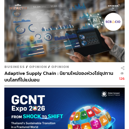
Global Sustainable Living ส่งมอบบ้านคุณภาพ ลด
บนเส้นทาง Net Zero ข้อมูลก๊าซเรือนกระจกที่ถูกรวบรวมไว้
ผลกระทบต่อสิ่งแวดล้อม พร้อมปั้นนักออกแบบที่ใส่ใจโลก
บนแพลตฟอร์มจะเข้ามาช่วยสร้างความเข้าใจให้แก่บริษัทถึง
แหล่งที่มาของการปล่อยก๊าซเรือนกระจกจากธุรกิจ เพื่อนำ
มาวางกลยุทธ์ สร้างแผนปฏิบัติการในการลดคาร์บอนฟุต
พรินต์ได้อย่างมีประสิทธิภาพ ในขณะที่ก้าวสำคัญต่อไปคือ
การลงมือปฏิบัติตามแผนการเหล่านั้นผ่านการนำเทคโนโลยี
ต่างๆ มาใช้ในองค์กร เพื่อปรับเปลี่ยนการดำเนินการสู่ธุรกิจ
คาร์บอนต่ำ
นอกจากนี้ การวางรากฐานระบบการรายงานข้อมูลด้าน
BUSINESS
/
OPINION
/
OPINION
Adaptive Supply Chain : นิยามใหม่ของห่วงโซ่อุปทาน
ความยั่งยืนที่เข้มแข็งให้กับบริษัทจดทะเบียนของไทยยัง
126
บนโลกที่ไม่แน่นอน
เป็นการดึงดูดเงินลงทุนจากนักลงทุนสถาบัน ที่ปัจจุบันเพิ่มน้ำ
หนักการลงทุนในบริษัทที่เปิดเผยข้อมูลด้านความยั่งยืนอย่าง
โปร่งใสและชัดเจน โดยตามคาดการณ์ของ PwC สินทรัพย์
ภายใต้การจัดการ (AUM) ของเงินลงทุนของนักลงทุนสถาบัน
ที่โฟกัสประเด็นเรื่องความยั่งยืนจะสูงถึง 33.9 ล้านล้าน
ดอลลาร์ หรือ 1.24 พันล้านล้านบาท ในปี 2026 เติบโตขึ้น
12.9% คิดเป็นสัดส่วน 21.5% ของพอร์ตการลงทุนทั้งหมด”