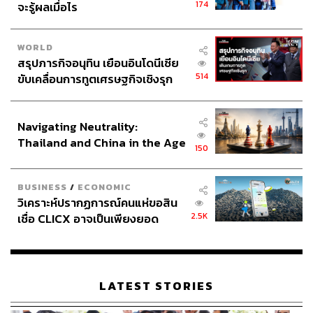
174
จะรู้ผลเมื่อไร
WORLD
สรุปภารกิจอนุทิน เยือนอินโดนีเซีย
514
ขับเคลื่อนการทูตเศรษฐกิจเชิงรุก
ประกาศหุ้นส่วนยุทธศาสตร์ไทย –
อินโดนีเซีย
Navigating Neutrality:
Thailand and China in the Age
150
of a New Global Order
BUSINESS
/
ECONOMIC
วิเคราะห์ปรากฏการณ์คนแห่ขอสิน
2.5K
เชื่อ CLICX อาจเป็นเพียงยอด
ภูเขาน้ำแข็ง ของปัญหาหนี้ครัว
เรือนไทยที่ถูกซุกไว้
LATEST STORIES