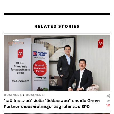
ทดสอบใช้งานระบบ SET Carbon ร่วมกับตลาดหลักทรัพย์ฯ
และอีก 20 บริษัทจดทะเบียนจากทั้ง 8 กลุ่มอุตสาหกรรม ณ
อาคารตลาดหลักทรัพย์แห่งประเทศไทย
RELATED STORIES
Carbonwize ชี้ เงินลงทุนสถาบันพุ่งเป้า ESG แตะ 1.2
พันล้านล้านในอีก 2 ปี
ด้าน นัชชา เลิศหัตถศิลป์ ประธานเจ้าหน้าที่บริหาร บริษัท
คาร์บอนไวซ์ (Carbonwize) เปิดเผยว่า “Carbonwize ใน
ฐานะผู้พัฒนาแพลตฟอร์มจัดการก๊าซเรือนกระจก ได้เป็น
พันธมิตรกับตลาดหลักทรัพย์ฯ ในการเตรียมระบบจัดการ
ข้อมูลก๊าซเรือนกระจกที่จะมาเป็นเครื่องมือช่วยบริษัทจด
ทะเบียนในตลาด SET และ mai รวมกว่า 840 แห่ง สอดคล้อง
กับพันธกิจของ Carbonwize ที่มีเป้าหมายในการขยายผลสู่
บริษัทจำกัด และบริษัทมหาชนในประเทศไทยกว่า 700,000
BUSINESS
/
BUSINESS
ราย เพื่อมุ่งสู่เส้นทาง Net Zero
“เอพี ไทยแลนด์” จับมือ “นิปปอนเพนต์” ยกระดับ Green
141
Partner รายแรกในไทยสู่มาตรฐานโลกด้วย EPD
International พร้อมชูแนวคิด Global Standards for
ทั้งการวัดและประเมินคาร์บอนฟุตพรินต์ นับเป็นเพียงก้าวแรก