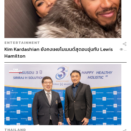
ฝ่าย
สิ่งที่อยากเห็นมากที่สุดคือ การพัฒนาและฟื้นฟูความเชื่อมั่น
ให้กลับมาแข็งแกร่ง ตลาดหลักทรัพย์ฯ มีภารกิจสำคัญหลาย
ด้านที่ต้องทำ ไม่ว่าจะเป็น
ENTERTAINMENT
การส่งเสริมผู้ระดมทุน สนับสนุนให้บริษัทที่มีศักยภาพ
Kim Kardashian ยังคงเผยโมเมนต์สุดอบอุ่นกับ Lewis
...
เข้าถึงแหล่งทุน
Hamilton
การพัฒนาผลิตภัณฑ์ สร้างผลิตภัณฑ์การลงทุนใหม่ๆ
เพื่อตอบสนองความต้องการที่หลากหลาย
การพัฒนาโครงสร้างพื้นฐาน เพื่ออำนวยความสะดวก
ต่อการลงทุน
การปรับปรุงกฎเกณฑ์ ซึ่งเป็นเรื่องสำคัญที่สุด คือต้อง
ปรับปรุงกฎเกณฑ์ที่เป็นอุปสรรคต่อการลงทุน โดย
ทำงานร่วมกับสำนักงาน ก.ล.ต. อย่างใกล้ชิด
สอดคล้องกับ ศาสตราจารย์พิเศษ กิติพงศ์ อุรพีพัฒนพงศ์
ประธานกรรมการคนปัจจุบันที่มองว่าปัญหาสำคัญของไทย
THAILAND