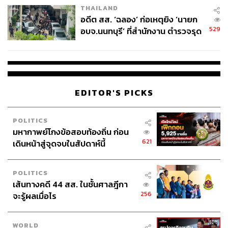
มาเพื่อวางกรอบการกำกับดูแล IPO และธุรกิจหลักทรัพย์
THAILAND
แล้วทำไมเรื่องแบบนี้ถึงเกิดขึ้นได้?
อดีต สส. ‘ฉลอง’ ก่อเหตุยิง ‘นายก
529
อบจ.นนทบุรี’ ที่สำนักงาน ตำรวจรุด
ลงพื้นที่
EDITOR'S PICKS
POLITICS
มหากาพย์โกงข้อสอบท้องถิ่น ก่อน
621
เดินหน้าสู่จุดจบในสัปดาห์นี้
POLITICS
เส้นทางคดี 44 สส. ในชั้นศาลฎีกา
256
จะรู้ผลเมื่อไร
กรณี MORE คือการที่คนกลุ่มหนึ่งตั้งใจจะปล้นเงินจากระบบ
โดยอาศัยอำนาจการให้สินเชื่อเพื่อซื้อหลักทรัพย์ (Margin) ที่
WORLD