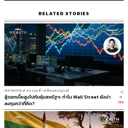
RELATED STORIES
แน่นอนว่าจากวันแรกมาจนถึงวันนี้ ตลาดหุ้นไทยเติบโตขึ้น
มาก เห็นได้ชัดจากจำนวนบริษัท มูลค่าตลาด หรือแม้แต่ดัชนี
OPINION
/
ตราวุทธิ์ เหลืองสมบูรณ์
สู้ดอกเบี้ยสูงไปกับหุ้นสหรัฐฯ: ทำไม Wall Street ยังน่า
เอง เมื่อเทียบกับวันแรก หลายคนร่ำรวยขึ้นหรือเกษียณอายุ
199
ลงทุนกว่าที่คิด?
ได้อย่างสบาย จากตลาดหุ้นไทย
แต่ก็ปฏิเสธไม่ได้ว่า ปัจจุบันตลาดหุ้นไทยกำลังเผชิญกับความ
ท้าทายหลายด้านซึ่งกระทบความเชื่อมั่น ในวันครบรอบอายุ