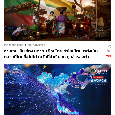
50 ปี
The Standard Wealth มีโอกาสไปร่วมงานสัมมนา Legacy &
Future: 50 Years of Thai Capital Market เมื่อ 30 มิถุนายนที่
ผ่านมา มีหลายความคิดและมุมมองจากวิทยากรทั้งรุ่นเก่า
และรุ่นใหม่ ผลัดกันให้มุมมองต่อตลาดทุนและตลาดหุ้นไทย
เพื่อช่วยกันหาทางออกว่า ในอีก 50 ปีถัดจากนี้ ตลาดทุนไทย
ECONOMIC
/
BUSINESS
จะกลับมาเป็นความหวังให้กับคนไทยอีกครั้งได้อย่างไร
อ่านเกม ‘มิน อ่อง หล่าย’ เยือนไทย ทำไมเมียนมายังเป็น
768
ตลาดที่ไทยทิ้งไม่ได้ ในวันที่ค่าเงินตก ทุนสำรองต่ำ
บทเรียนจาก Legacy เมื่อ ‘ความร่วมมือ’ และ ‘การปรับ
ตัว’ คือหัวใจ
การจะก้าวไปสู่อนาคตได้นั้น การเรียนรู้จากอดีตคือสิ่งจำเป็น
มุมมองจากอดีตประธานกรรมการตลาดหลักทรัพย์ฯ 3 ท่าน
ได้แก่ ดร.ชัยวัฒน์ วิบูลย์สวัสดิ์ (ประธานกรรมการ ตลท. ปี
2558-2563) ดร.ประสาร ไตรรัตน์วรกุล (ประธานกรรมการ
ตลท. ปี 2564-2566) และ ศาสตราจารย์พิเศษ กิติพงศ์ อุรพี