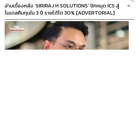
วันนี้คือเรื่องกฎหมาย ‘การปฏิรูปกฎหมายและกฎระเบียบ’
อ่านเบื้องหลัง ‘SIRIRAJ H SOLUTIONS’ ปักหมุด ICS สู่
...
เป็นวาระสำคัญอันดับแรก เพื่อปลดล็อกอุปสรรคที่ขัดขวาง
โมเดลคืนทุนใน 3 ปี รายได้โต 30% [ADVERTORIAL]
บริษัท New Economy และสร้างความโปร่งใสในการบังคับ
ใช้กฎหมาย ควบคู่ไปกับการสร้างความร่วมมือกับหน่วยงาน
ต่างๆ เช่น ก.ล.ต., ปปง., DSI เพื่อจัดการกับปัญหาอย่างจริงจัง
และผลักดันโครงการใหม่ๆ เช่น Thailand’s Individual
Savings Accounts หรือ TISA เพื่อสร้างวัฒนธรรมการลงทุน
ระยะยาว
“อนาคตของตลาดทุนไทยในอีก 3-5 ปีข้างหน้า จะต้องเห็น
การเปลี่ยนแปลง หากเรายังเปลี่ยนไม่ได้ ก็คงจะลำบากแล้ว”
ศ.พิเศษ กิติพงศ์ กล่าว
POLITICS
ไชยชนก ย้ำรัฐบาลมีเสถียรภาพ-มั่นคง ไม่รู้กระแส 10
...
สส.กล้าธรรม ซบภูมิใจไทย ชี้ปรับ ครม. 1 ปีแค่กรอบประเมิน
โยนนายกฯ ตัดสินใจ