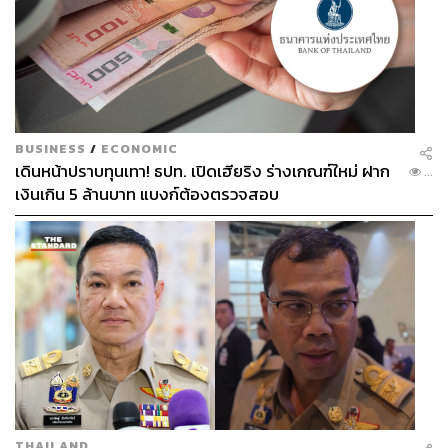
อัตราส่วนทางการเงิน และพยายามร่วมมือกับหน่วยงานอื่น
ในการดำเนินคดี
บทเรียนจาก STARK ทำให้เรากลับมาย้ำว่าเรื่อง Good
Governance เป็นสิ่งสำคัญที่สุด และอีกเรื่องคือ Law
Enforcement หรือการบังคับใช้กฎหมายต้องเข้มแข็งขึ้น
BUSINESS
/
ECONOMIC
เดินหน้าปราบทุนเทา! ธปท. เปิดเฮียริง ร่างเกณฑ์ใหม่ ฝาก
...
โดยสรุปแล้ว คุณกุลเวช เจนวัฒนวิทย์ กรรมการผู้อำนวยการ
เงินเกิน 5 ล้านบาท แบงก์ต้องตรวจสอบ
สมาคมส่งเสริมสถาบันกรรมการบริษัทไทย – IOD ผู้ดำเนิน
รายการบนเวทีนี้ สรุปว่า “ตลาดทุนที่ยั่งยืนจะขึ้นอยู่กับ 3 ส่วน
คือ 1. Regulator ที่เข้มแข็ง, 2. Self-Discipline หรือวินัยของ
ทุกคนในตลาด และ 3. Market-Based Mechanism หรือกลไก
ตลาดที่ช่วยส่งเสริมให้เกิดคุณภาพ เช่น ผู้ตรวจสอบบัญชีและ
คณะกรรมการบริษัทที่มีคุณภาพมากขึ้น
THAILAND