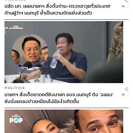
ปลัด มท. เผยนายกฯ สั่งตั้งด่าน-ตรวจอาวุธทั่วประเทศ
...
ด้านผู้ว่าฯ นนทบุรี ย้ำเป็นความขัดแย้งส่วนตัว
ปลดล็อกกฎหมายและฟื้นฟูความเชื่อมั่น
POLITICS
นายกฯ สั่งเด็ดขาดคดียิงนายก อบจ.นนทบุรี ติง ‘ฉลอง’
...
เมื่อมีพิมพ์เขียวสำหรับอนาคตแล้ว การจะทำให้เกิดขึ้นจริงได้
ยังนั่งแถลงข่าวเหมือนไม่มีอะไรเกิดขึ้น
ต้องอาศัยการนำที่เข้มแข็งจากผู้กำกับดูแล คุณพิชัย ชุณห
วชิร รองนายกรัฐมนตรีและรัฐมนตรีว่าการกระทรวงการ
คลัง มองว่า สิ่งที่คาดหวังจากตลาดหลักทรัพย์ฯ มากที่สุดคือ
การพัฒนาและฟื้นฟูความเชื่อมั่น โดยต้องเร่งปรับปรุงกฎ
เกณฑ์ที่เป็นอุปสรรคและสร้างความเป็นธรรมให้กับผู้เล่นทุก