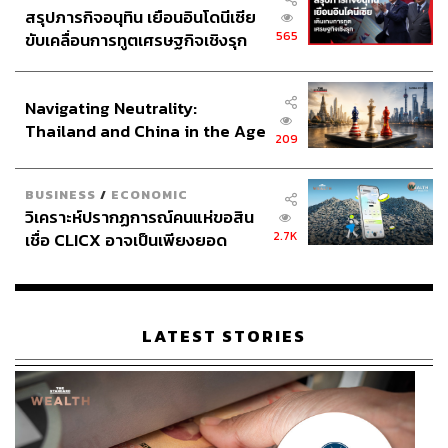
สูงมากจากโบรกเกอร์บางแห่ง คำถามคือ ทำไมเราถึงปล่อย
สรุปภารกิจอนุทิน เยือนอินโดนีเซีย
ให้มีการให้ Margin สูงขนาดนั้นกับหุ้นเพียงตัวเดียว? คำตอบ
565
ขับเคลื่อนการทูตเศรษฐกิจเชิงรุก
ที่ได้คือ ‘กลัวเสียลูกค้า’ นี่คือ Paradox ที่แสดงให้เห็นว่ากลไก
ประกาศหุ้นส่วนยุทธศาสตร์ไทย –
ตลาดอาจล้มเหลว
อินโดนีเซีย
Navigating Neutrality:
ความเสียหายจาก MORE แต่ระบบยังไม่พังเพราะ Thai
Thailand and China in the Age
209
Clearing House (TCH) ที่มีความเข้มแข็งและทำหน้าที่ชำระ
of a New Global Order
ราคาได้อย่างเรียบร้อย แต่บทเรียนสำคัญคือ Self-Regulation
หรือการกำกับดูแลกันเองของภาคเอกชนต้องเข้มแข็งขึ้น
BUSINESS
/
ECONOMIC
วิเคราะห์ปรากฏการณ์คนแห่ขอสิน
เช่น การจัดตั้ง Security Credit Bureau เพื่อให้เข้าใจความ
2.7K
เชื่อ CLICX อาจเป็นเพียงยอด
เสี่ยงของลูกค้าแต่ละรายได้ดีขึ้น และต้องมี Market-based
ภูเขาน้ำแข็ง ของปัญหาหนี้ครัว
Mechanism ที่ไม่ใช่กฎหมายเข้ามาช่วย
เรือนไทยที่ถูกซุกไว้
ส่วนกรณี STARK นี่ก็เป็น Paradox เช่นกันว่าทำไมจึงเกิด
LATEST STORIES
เรื่องแบบนี้ขึ้นได้หลังจากมีกฎหมายกำกับดูแลมา 30 ปี
ดร.ประสาร มองว่านี่คือเหตุการณ์ ‘หงส์ดำ (Black Swan)’ ซึ่ง
เกิดขึ้นได้ในทุกตลาดทั่วโลก ไม่ใช่แค่ในไทย สิ่งสำคัญคือเรา
บริหารจัดการกับมันอย่างไร ซึ่งหลังจากนั้นก็มีความตื่นตัว
มากขึ้น เช่น ตลท. เพิ่มระบบเตือนภัย ใช้ AI เข้ามาจับ