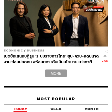
แต่ความเสี่ยงหรือวิกฤตในตลาดก็สามารถเกิดขึ้นได้ทุกเมื่อ
ย้อนไปในปี 2560 มีวิกฤตตั๋วบีอี จากการผิดนัดชำระหนี้ตั๋ว
แลกเงิน (Bill of Exchange: BE) ซึ่งอาจกระทบต่อความเชื่อ
มั่นของตลาดตราสารหนี้ทั้งหมด ตอนนั้นมี 8 บริษัทกำลังจะ
ผิดนัดชำระหนี้ตั๋วบีอีมูลค่ารวมกว่า 6,000 ล้านบาทภายใน 3
เดือน ซึ่งอาจบานปลายเป็น 10,000 ล้านบาทในสิ้นปี ขณะที่
ทั้งระบบมีตั๋วบีอีและหุ้นกู้ที่ครบกำหนดในปีนั้นรวมกว่า
600,000 ล้านบาท
ECONOMIC
/
BUSINESS
เปิดข้อเสนอปฏิรูป ‘ระบบราชการไทย’ ยุบ-ควบ-ลดขนาด
2.0K
งาน ก่อนปลดคน พร้อมยกระดับเป็นนโยบายแห่งชาติ
MORE
MOST POPULAR
TODAY
WEEK
MONTH