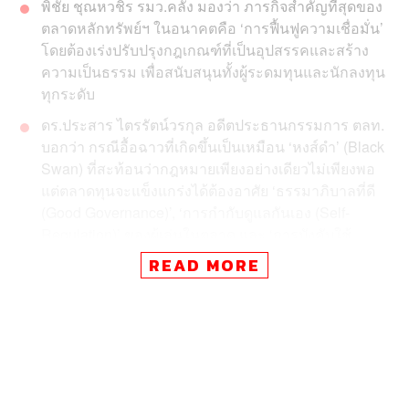
พิชัย ชุณหวชิร รมว.คลัง มองว่า ภารกิจสำคัญที่สุดของ
ตลาดหลักทรัพย์ฯ ในอนาคตคือ ‘การฟื้นฟูความเชื่อมั่น’
โดยต้องเร่งปรับปรุงกฎเกณฑ์ที่เป็นอุปสรรคและสร้าง
ความเป็นธรรม เพื่อสนับสนุนทั้งผู้ระดมทุนและนักลงทุน
ทุกระดับ
ดร.ประสาร ไตรรัตน์วรกุล อดีตประธานกรรมการ ตลท.
บอกว่า กรณีอื้อฉาวที่เกิดขึ้นเป็นเหมือน ‘หงส์ดำ’ (Black
Swan) ที่สะท้อนว่ากฎหมายเพียงอย่างเดียวไม่เพียงพอ
แต่ตลาดทุนจะแข็งแกร่งได้ต้องอาศัย ‘ธรรมาภิบาลที่ดี
(Good Governance)’, ‘การกำกับดูแลกันเอง (Self-
Regulation)’ ของผู้เล่นในตลาด และ ‘การบังคับใช้
กฎหมาย (Law Enforcement)’ ที่จริงจัง
READ MORE
ดร.สันติธาร เสถียรไทย เชื่อว่า ตลาดทุนต้องเปลี่ยน
บทบาทเป็น ‘สะพานสู่อนาคต’ สำหรับทุกคน โดยต้องมี
3 เสาหลักได้แก่ Future คือมีสินทรัพย์แห่งอนาคตให้
ลงทุน, Trust คือมีความน่าเชื่อถือและปกป้องรายย่อย
และ Access คือทุกคนเข้าถึงง่ายด้วยต้นทุนต่ำ