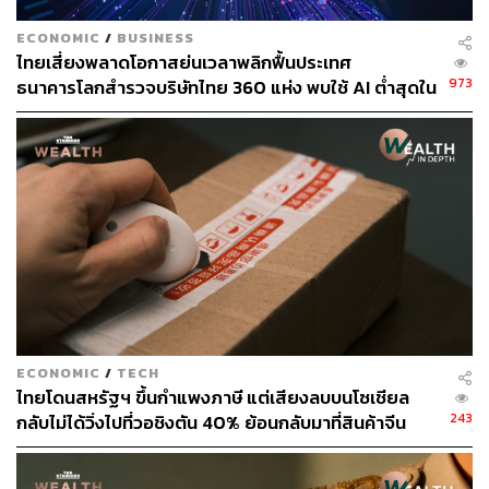
พัฒนพงศ์ (ประธานกรรมการ ตลท. คนปัจจุบัน) ได้ฉายภาพ
บทเรียนสำคัญตลอดช่วง 10 ปีที่ผ่านมา
ECONOMIC
/
BUSINESS
ไทยเสี่ยงพลาดโอกาสย่นเวลาพลิกฟื้นประเทศ
973
ธนาคารโลกสำรวจบริษัทไทย 360 แห่ง พบใช้ AI ต่ำสุดใน
กลุ่ม ตามหลังเคนยาและไนจีเรียเกือบ 4 เท่า
ดร.ชัยวัฒน์เล่าถึงยุคที่ตลาดหุ้นค่อนข้างแข็งแกร่ง ตลาดหุ้น
ECONOMIC
/
TECH
ไทยวิ่งจาก 1,400 จุด ไปถึง 1,800 จุด เป็นโอกาสดีในการวาง
ไทยโดนสหรัฐฯ ขึ้นกำแพงภาษี แต่เสียงลบบนโซเชียล
243
กลับไม่ได้วิ่งไปที่วอชิงตัน 40% ย้อนกลับมาที่สินค้าจีน
รากฐานที่สำคัญ ไม่ว่าจะเป็นการพัฒนาระบบชำระราคาครั้ง
ราคาถูกที่ทะลักจน SME ไทยสู้ไม่ไหว
ใหญ่จาก T+3 สู่ T+2 ซึ่งต้องอาศัย ‘ความร่วมมือ’ จากทุก
ภาคส่วน ทั้งโบรกเกอร์และธนาคารพาณิชย์