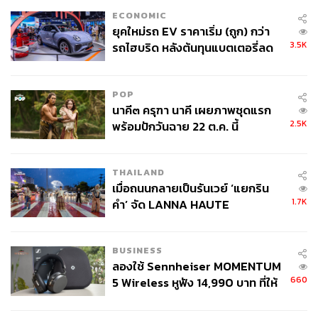
ECONOMIC
ยุคใหม่รถ EV ราคาเริ่ม (ถูก) กว่า
3.5K
รถไฮบริด หลังต้นทุนแบตเตอรี่ลด
ลง - จีนแห่บุกตลาดเกิดใหม่
“หากเราไม่เร่งแก้ไขและควบคุมปัญหา 8 บริษัทนี้ไม่ได้ นัก
POP
ลงทุนอาจขาดความเชื่อมั่นในตลาดตราสารหนี้ทั้งหมด” และ
นาคี๓ ครุฑา นาคี เผยภาพชุดแรก
อาจลุกลามเป็นความเสี่ยงเชิงระบบ (Systemic Risk) ได้
2.5K
พร้อมปักวันฉาย 22 ต.ค. นี้
ในยุคของดร.ประสารซึ่งรับช่วงต่อในภาวะที่ตลาด “เสน่ห์
หายไปเยอะ” ได้สะท้อนถึงความพยายามในการ ‘ปรับตัว’ เพื่อ
THAILAND
เมื่อถนนกลายเป็นรันเวย์ ‘แยกริน
ตอบโจทย์โลกใหม่ เช่น การสร้าง LiVE Platform สำหรับ
1.7K
คำ’ จัด LANNA HAUTE
Startup หรือการมี DR ให้นักลงทุนเข้าถึงหุ้นต่างประเทศได้
COUTURE กลางสายฝน
อย่างไรก็ตาม บทเรียนที่เจ็บปวดที่สุดในช่วงที่ผ่านมาคือกรณี
ฉ้อโกงอย่าง บมจ.มอร์ รีเทิร์น (MORE) และ บมจ.สตาร์ค
BUSINESS
คอร์เปอเรชั่น (STARK)
ลองใช้ Sennheiser MOMENTUM
660
5 Wireless หูฟัง 14,990 บาท ที่ให้
บทเรียนจากกรณี MORE และ STARK เป็นความย้อนแย้ง
ผู้ใช้ถอดเปลี่ยนแบตเองได้ ก่อนกฎ
(Paradox) ที่น่าสนใจ พ.ร.บ.หลักทรัพย์ฯ ปี 2535 ถูกสร้างขึ้น
EU บังคับปีหน้า