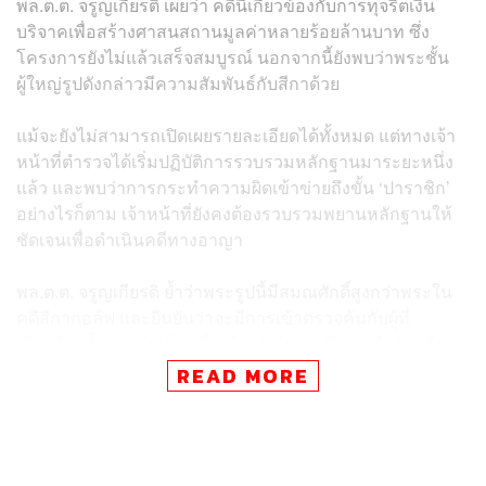
พล.ต.ต. จรูญเกียรติ เผยว่า คดีนี้เกี่ยวข้องกับการทุจริตเงิน
บริจาคเพื่อสร้างศาสนสถานมูลค่าหลายร้อยล้านบาท ซึ่ง
โครงการยังไม่แล้วเสร็จสมบูรณ์ นอกจากนี้ยังพบว่าพระชั้น
ผู้ใหญ่รูปดังกล่าวมีความสัมพันธ์กับสีกาด้วย
แม้จะยังไม่สามารถเปิดเผยรายละเอียดได้ทั้งหมด แต่ทางเจ้า
หน้าที่ตำรวจได้เริ่มปฏิบัติการรวบรวมหลักฐานมาระยะหนึ่ง
แล้ว และพบว่าการกระทำความผิดเข้าข่ายถึงขั้น ‘ปาราชิก’
อย่างไรก็ตาม เจ้าหน้าที่ยังคงต้องรวบรวมพยานหลักฐานให้
ชัดเจนเพื่อดำเนินคดีทางอาญา
พล.ต.ต. จรูญเกียรติ ย้ำว่าพระรูปนี้มีสมณศักดิ์สูงกว่าพระใน
คดีสีกากอล์ฟ และยืนยันว่าจะมีการเข้าตรวจค้นกับผู้ที่
เกี่ยวข้องทั้งหมดในเร็วๆ นี้ แม้จะยังไม่ขอเปิดเผยชื่อวัดหรือ
พระรูปดังกล่าวในขณะนี้ก็ตาม
READ MORE
TAGS:
พระพุทธศาสนา
จรูญเกียรติ ปานแก้ว
ตำรวจสอบสวนกลาง (CIB)
สีกากอล์ฟ
สำนักงานพระพุทธศาสนาแห่งชาติ
การทุจริต
พระสงฆ์
บริจาคเงิน