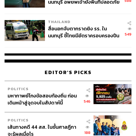
588
นนทบุรี อพยพเข้ายังพื้นที่ปลอดภัย
ชั่วคราว หลังเหตุใช้อาวุธปืนภายใน
โรงเรียนคลี่คลาย
THAILAND
สื่อนอกจับตากราดยิง รร. ใน
549
นนทบุรี ชี้ไทยมีอัตราครอบครองปืน
สูงในระดับต้นของภูมิภาค
EDITOR'S PICKS
POLITICS
มหากาพย์โกงข้อสอบท้องถิ่น ก่อน
546
เดินหน้าสู่จุดจบในสัปดาห์นี้
POLITICS
เส้นทางคดี 44 สส. ในชั้นศาลฎีกา
188
จะรู้ผลเมื่อไร