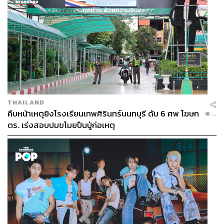
THAILAND
คืบหน้าเหตุยิงโรงเรียนเทพศิรินทร์นนทบุรี ดับ 6 ศพ โฆษก
...
ตร. เร่งสอบปมขโมยปืนปู่ก่อเหตุ