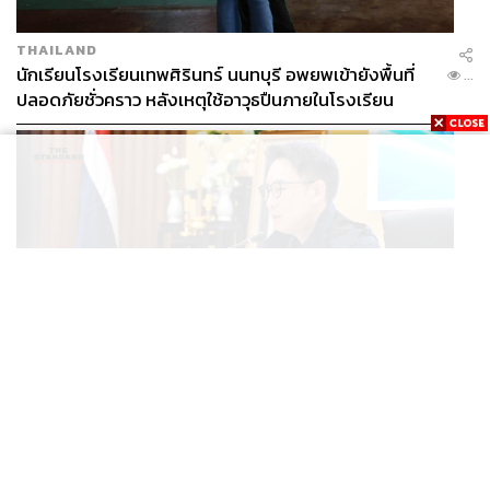
THAILAND
นักเรียนโรงเรียนเทพศิรินทร์ นนทบุรี อพยพเข้ายังพื้นที่
...
ปลอดภัยชั่วคราว หลังเหตุใช้อาวุธปืนภายในโรงเรียน
คลี่คลาย
POLITICS
มท.4 เร่งเคลียร์ใบอนุญาตโรงแรมภูเก็ตค้างกว่า 6 ปี ตั้ง
...
เป้าจบ ก.ย. ยกเป็นโมเดลแก้ทั้งประเทศ