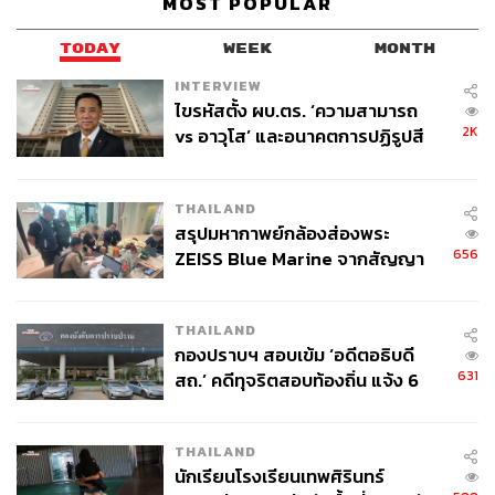
MOST POPULAR
TODAY
WEEK
MONTH
INTERVIEW
ไขรหัสตั้ง ผบ.ตร. ‘ความสามารถ
2K
vs อาวุโส’ และอนาคตการปฏิรูปสี
กากี กับ พล.ต.อ. เอก อังสนานนท์
THAILAND
สรุปมหากาพย์กล้องส่องพระ
656
ZEISS Blue Marine จากสัญญา
ผลิต 8.3 ล้าน สู่ข้อพิพาท ‘มา
เวลล์ฯ’ ฟ้อง ‘โทน บางแค’ ผิดนัด
THAILAND
จ่ายหนี้-แอบระบุแบรนด์
กองปราบฯ สอบเข้ม ‘อดีตอธิบดี
631
สถ.’ คดีทุจริตสอบท้องถิ่น แจ้ง 6
ข้อหาหนัก จ่อชง ป.ป.ช. 12 ส.ค. นี้
THAILAND
นักเรียนโรงเรียนเทพศิรินทร์