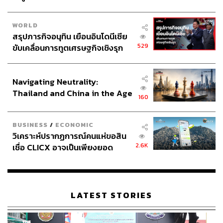
WORLD
สรุปภารกิจอนุทิน เยือนอินโดนีเซีย
529
ขับเคลื่อนการทูตเศรษฐกิจเชิงรุก
ประกาศหุ้นส่วนยุทธศาสตร์ไทย –
อินโดนีเซีย
Navigating Neutrality:
Thailand and China in the Age
160
of a New Global Order
BUSINESS
/
ECONOMIC
วิเคราะห์ปรากฏการณ์คนแห่ขอสิน
2.6K
เชื่อ CLICX อาจเป็นเพียงยอด
ภูเขาน้ำแข็ง ของปัญหาหนี้ครัว
เรือนไทยที่ถูกซุกไว้
LATEST STORIES