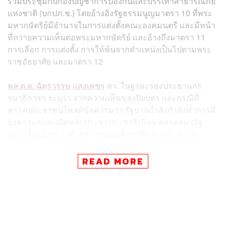
ร่วมประชุมกับกองบัญชาการป้องกันและบรรเทาสาธารณภัย
แห่งชาติ (บกปภ.ช.) โดยอ้างอิงรัฐธรรมนูญมาตรา 10 ที่พระ
มหากษัตริย์มีอำนาจในการแต่งตั้งคณะองคมนตรี และมีหน้า
ที่ถวายความเห็นต่อพระมหากษัตริย์ และอ้างถึงมาตรา 11
การเลือก การแต่งตั้ง การให้พ้นจากตำแหน่งเป็นไปตามพระ
ราชอัธยาศัย และมาตรา 12
พล.ต.ต. ฉัตรวรรษ แสงเพชร
สว. ในฐานะรองประธานกร
รมาธิการฯ ระบุว่า จากความเห็นของปิยบุตร และกรณีที่
พรรคประชาชนโพสต์ข้อความว่า รัฐบาลกำลังกำลังทำการมิ
บังควรและละเมิดหลักประชาประชาธิปไตย ตลอดจน ณัฐ
พงษ์ เรืองปัญญาวุฒิ สส. แบบบัญชีรายชื่อ หัวหน้าพรรค
ประชาชน ในฐานะผู้นำฝ่ายค้านในสภาผู้แทนราษฎร ที่ให้
สัมภาษณ์ว่า บุคคลที่เป็นนายกรัฐมนตรี นอกจากจะไม่ควร
READ MORE
ห้อยโหน หรือดึงฟ้าต่ำแล้ว ต้องใช้อำนาจของตัวเองทุกช่อง
ทางเพื่อดันฟ้าให้สูงขึ้น
พล.ต.ต. ฉัตรวรรษชี้ว่า พฤติกรรมดังกล่าวของพรรค
ประชาชนและแกนนำ เป็นอันตรายต่อการปกครองในระบอบ