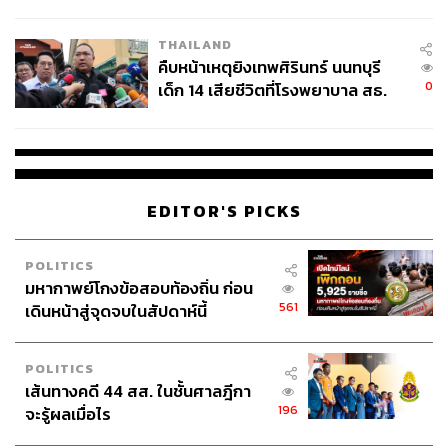
สอบปมขโมยปืนปู่ก่อเหตุ
THAILAND
คืบหน้าเหตุยิงเทพศิรินทร์ นนทบุรี
0
เด็ก 14 เสียชีวิตที่โรงพยาบาล สธ.
ยืนยันครูเสียชีวิต 5 ราย เจ็บ 22
ราย
EDITOR'S PICKS
POLITICS
มหากาพย์โกงข้อสอบท้องถิ่น ก่อน
561
เดินหน้าสู่จุดจบในสัปดาห์นี้
POLITICS
เส้นทางคดี 44 สส. ในชั้นศาลฎีกา
196
จะรู้ผลเมื่อไร