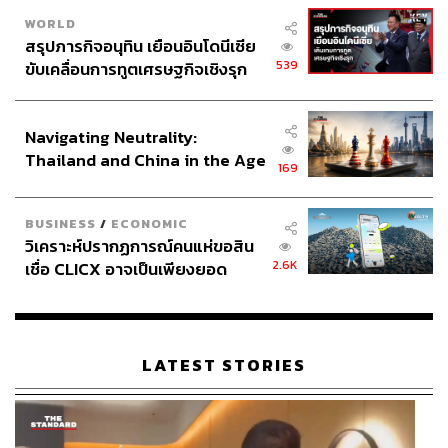
WORLD
สรุปภารกิจอนุทิน เยือนอินโดนีเซีย
539
ขับเคลื่อนการทูตเศรษฐกิจเชิงรุก
ประกาศหุ้นส่วนยุทธศาสตร์ไทย –
อินโดนีเซีย
Navigating Neutrality:
Thailand and China in the Age
169
of a New Global Order
BUSINESS
/
ECONOMIC
วิเคราะห์ปรากฏการณ์คนแห่ขอสิน
2.6K
เชื่อ CLICX อาจเป็นเพียงยอด
ภูเขาน้ำแข็ง ของปัญหาหนี้ครัว
เรือนไทยที่ถูกซุกไว้
LATEST STORIES