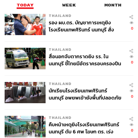
TODAY
WEEK
MONTH
THAILAND
รอง ผบ.ตร. บัญชาการเหตุยิง
0
โรงเรียนเทพศิรินทร์ นนทบุรี สั่ง
ค้นหา 2 รอบยืนยันไร้คนติดค้าง พบ
ศพปู่-ย่าที่บ้านพักผู้ก่อเหตุ
THAILAND
สื่อนอกจับตากราดยิง รร. ใน
0
นนทบุรี ชี้ไทยมีอัตราครอบครองปืน
สูงในระดับต้นของภูมิภาค
THAILAND
นักเรียนโรงเรียนเทพศิรินทร์
0
นนทบุรี อพยพเข้ายังพื้นที่ปลอดภัย
ชั่วคราว หลังเหตุใช้อาวุธปืนภายใน
โรงเรียนคลี่คลาย
THAILAND
คืบหน้าเหตุยิงโรงเรียนเทพศิรินทร์
0
นนทบุรี ดับ 6 ศพ โฆษก ตร. เร่ง