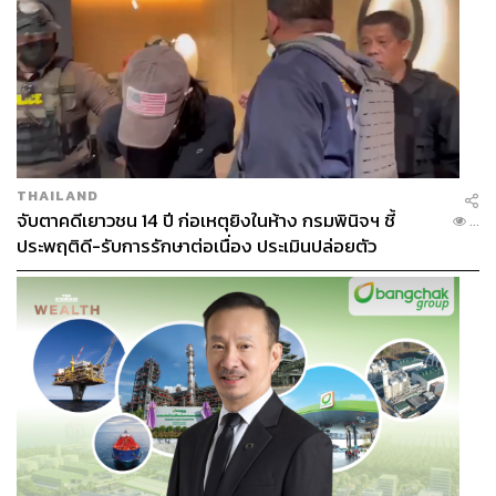
THAILAND
จับตาคดีเยาวชน 14 ปี ก่อเหตุยิงในห้าง กรมพินิจฯ ชี้
...
ประพฤติดี-รับการรักษาต่อเนื่อง ประเมินปล่อยตัว