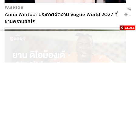
FASHION
Anna Wintour ประกาศจัดงาน Vogue World 2027 ที่
...
ซานฟรานซิสโก
SPORT
ยาน ดิโอม็องเด้ 2 ปีก่อนยังไร้สโมสรอาชีพ สู่นักเตะค่าตัว
...
125 ล้านยูโร กับคำสัญญาถึงน้องสาวผู้ล่วงลับ