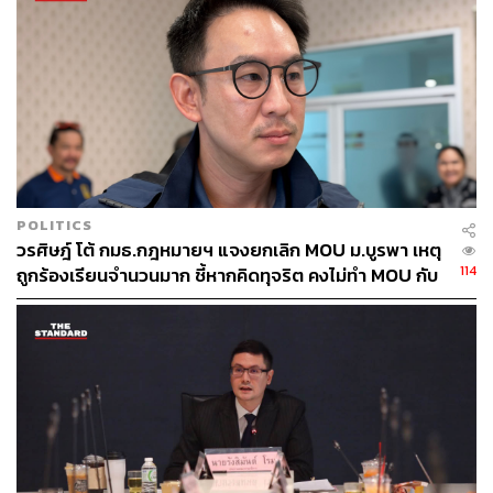
และเศรษฐกิจ เข้าใจได้ว่า เป็นความพยายามสร้างวาทกรรม
พยายามทำให้สถาบันฯ ดูสั่นคลอนในสายประชาชนใช่หรือ
ไม่”
พล.ต.ต. ฉัตรวรรษชี้ว่า การกระทำนี้เข้าข่ายความผิดตาม
ประมวลกฎหมายอาญามาตรา 112 ไม่ใช่การวิพากษ์วิจารณ์
ตามปกติ แต่เป็นการโยงสี โยงบุคคลรอบสถาบันฯ แบบมีนัย
ยะซ่อนเร้นในลักษณะ ‘ตีวัวกระทบคราด’ เพื่อเลี่ยงกฎหมาย
เป็นความพยายามใช้วาทกรรมในการลดความเชื่อมั่นจาก
POLITICS
ประชาชนต่อเสาหลักของบ้านเมือง
วรศิษฎ์ โต้ กมธ.กฎหมายฯ แจงยกเลิก MOU ม.บูรพา เหตุ
114
ถูกร้องเรียนจำนวนมาก ชี้หากคิดทุจริต คงไม่ทำ MOU กับ
โดยเฉพาะการสร้างความเข้าใจผิดต่อองคมนตรีว่า มีการ
5 หน่วยงาน
เข้าแทรกแซง สั่งการรัฐบาลการกระทำไม่ชอบด้วยกฎหมาย
มีการแสดงความเห็นนำไปสู่การสร้างกระแสสังคมที่วิจารณ์
องคมนตรี เพื่อให้ประชาชนไม่ยอมรับองคมนตรีนำไปสู่การ
เสนอข้อเรียกร้องให้ยกเลิกองคมนตรี เป็นการเสนอที่ก้าวล่วง
สถาบันพระมหากษัตริย์ เป็นการแสดงเจตนาที่ส่งผลกระทบ
ต่อพระมหากษัตริย์อย่างชัดเจน