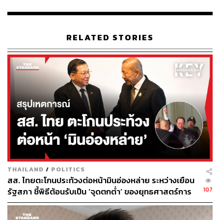
กล่าว
พล.ต.ต.ฉัตรวรรษยังเชื่อมโยงถึงข้อความที่ณัฐพงษ์โพสต์
RELATED STORIES
รำลึกการครบรอบ 12 ปี เหตุการณ์รัฐประหารปี 2557 ซึ่งระบุ
ว่า ”ภายใต้ระบอบสีน้ำเงิน ศาลรัฐธรรมนูญ องค์กรอิสระ
และวุฒิสภา พร้อมที่จะใช้อำนาจอย่างฉ้อฉลบิดเบือน เพราะ
ประชาชนตรวจสอบ หรือถอดถอนไม่ได้…” นั้น ตนเองใน
ฐานะประธานกรรมาธิการองค์กรอิสระตามรัฐธรรมนูญ การ
ป้องกันและปราบปรามการทุจริประพฤติมิชอบ และการเสริม
สร้างธรรมาภิบาล วุฒิสภา เห็นว่า มีการเน้นย้ำเรื่องระบอบ
สีน้ำเงินกินรวบประเทศไทย ซึ่งแสดงภายหลังหลังจากที่คณะ
องคมนตรีร่วมประชุมกับ บกปภ.ช.
“หากตีความแล้วคำว่า ‘ระบอบ’ หมายถึงการคงมีอยู่ และการ
THAILAND
/
POLITICS
อยู่ต่อไป สีน้ำเงินคือ สีแถบธงชาติไทย ซึ่งประชาชนโดย
สส. ไทยตะโกนประท้วงต่อหน้ามินอ่องหล่าย ระหว่างเยือน
ทั่วไปทราบอย่างดีว่า หมายถึงองค์พระมหากษัตริย์ และการ
107
รัฐสภา ชี้พิธีต้อนรับเป็น ‘จุดตกต่ำ’ ของยุทธศาสตร์การ
กล่าวว่า กินรวบประเทศไทยหมายถึงพฤติกรรมการผูกขาด
ทูตไทย
หรือการใช้โอกาสเอามาเป็นผลประโยชน์ของตนทั้งการเมือง