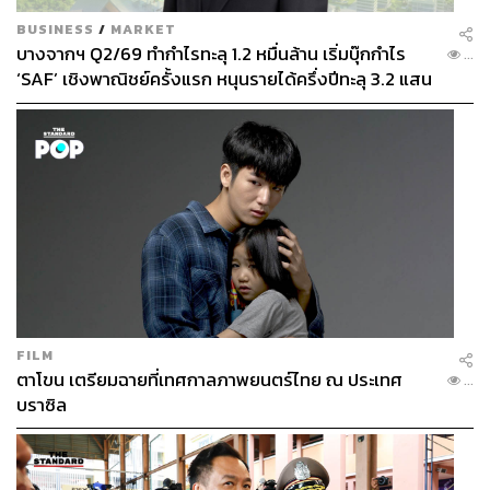
BUSINESS
/
MARKET
บางจากฯ Q2/69 ทำกำไรทะลุ 1.2 หมื่นล้าน เริ่มบุ๊กกำไร
...
‘SAF’ เชิงพาณิชย์ครั้งแรก หนุนรายได้ครึ่งปีทะลุ 3.2 แสน
ล้าน
FILM
ตาโขน เตรียมฉายที่เทศกาลภาพยนตร์ไทย ณ ประเทศ
...
บราซิล