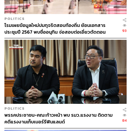
พล.ต.ต. ฉัตรวรรษได้เรียกร้องให้องค์กรอิสระ และหน่วยงาน
ที่เกี่ยวข้องพิจารณาพฤติกรรมดังกล่าว ดำเนินการตาม
อำนาจหน้าที่ต่อไป พร้อมระบุด้วยว่า พฤติการณ์ดังกล่าวของ
POLITICS
แกนนำพรรคประชาชน อาจจะส่งผลกระทบต่อการพิจารณา
โรมเผยข้อมูลใหม่ปมทุจริตสอบท้องถิ่น ย้อนเอกสาร
คดี 44 สส. ที่อยู่ในชั้นศาลฎีกา และศาลฯ ไม่ได้สั่งให้หยุด
93
ประชุมปี 2567 พบชื่ออนุทิน จ่อสอบต่อเอี่ยวตัดตอน
ปฏิบัติหน้าที่ก่อนหน้านี้ อีกทั้งศาลฯ มีคำสั่งเงื่อนไขข้อห้าม
ม.บูรพา หรือไม่
การกระทำซ้ำเอาไว้
TAGS:
องคมนตรี
ณัฐพงษ์ เรืองปัญญาวุฒิ
ผู้นำฝ่ายค้าน
สมาชิกวุฒิสภา (สว.)
ฉัตรวรรษ แสงเพชร
พรรคประชาชน
การเมืองไทย
ปิยบุตร แสงกนกกุล
POLITICS
พรรคประชาชน-คณะก้าวหน้า พบ รมว.แรงงาน ติดตาม
84
คดีแรงงานเก็บเบอร์รีฟินแลนด์
102