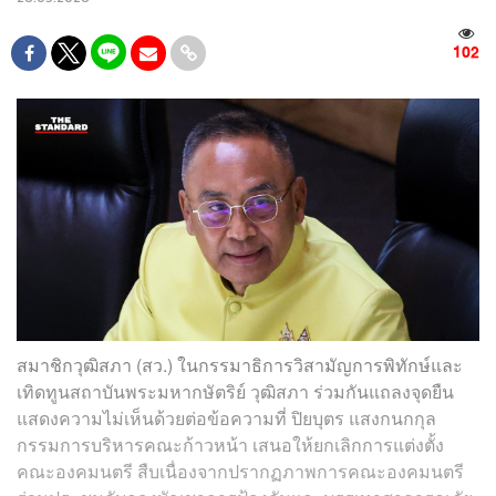
102
สมาชิกวุฒิสภา (สว.) ในกรรมาธิการวิสามัญการพิทักษ์และ
เทิดทูนสถาบันพระมหากษัตริย์ วุฒิสภา ร่วมกันแถลงจุดยืน
แสดงความไม่เห็นด้วยต่อข้อความที่ ปิยบุตร แสงกนกกุล
กรรมการบริหารคณะก้าวหน้า เสนอให้ยกเลิกการแต่งตั้ง
คณะองคมนตรี สืบเนื่องจากปรากฏภาพการคณะองคมนตรี