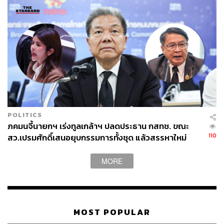
ABOUT THE AUTHOR
THE STANDARD TEAM
กองบรรณาธิการ THE STANDARD
ABOUT THE PHOTOGRAPHER
ศวิตา พูลเสถียร
ช่างภาพข่าว ประจำสำนักข่าว THE
STANDARD
POLITICS
ภคมนจี้นายกฯ เร่งทูลเกล้าฯ ปลดประธาน กสทช. ขณะ
110
สว.เปรมศักดิ์เสนอยุบกรรมการทั้งชุด แล้วสรรหาใหม่
MORE
MOST POPULAR