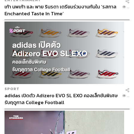
เก้า นพเก้า และ พาย รินรดา เตรียมร่วมงานกันใน ‘รสกาล
...
Enchanted Taste In Time’
SPORT
adidas เปิดตัว Adizero EVO SL EXO คอลเล็กชันพิเศษ
...
รับฤดูกาล College Football