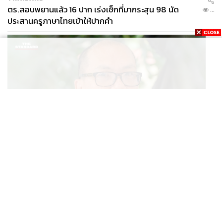
ตร.สอบพยานแล้ว 16 ปาก เร่งเช็กที่มากระสุน 98 นัด
...
ประสานครูภาษาไทยเข้าให้ปากคำ
POLITICS
สส. ปชน. จี้รัฐบาลทบทวนนโยบายเมียนมา ต้อนรับ ‘มินอ่
...
องหล่าย’ ได้แค่สัญญาว่างเปล่า