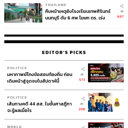
THAILAND
คืบหน้าเหตุยิงโรงเรียนเทพศิรินทร์
697
นนทบุรี ดับ 6 ศพ โฆษก ตร. เร่ง
สอบปมขโมยปืนปู่ก่อเหตุ
EDITOR'S PICKS
POLITICS
มหากาพย์โกงข้อสอบท้องถิ่น ก่อน
573
เดินหน้าสู่จุดจบในสัปดาห์นี้
POLITICS
เส้นทางคดี 44 สส. ในชั้นศาลฎีกา
208
จะรู้ผลเมื่อไร
WORLD