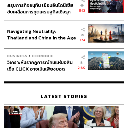
สรุปภารกิจอนุทิน เยือนอินโดนีเซีย
543
ขับเคลื่อนการทูตเศรษฐกิจเชิงรุก
ประกาศหุ้นส่วนยุทธศาสตร์ไทย –
อินโดนีเซีย
Navigating Neutrality:
Thailand and China in the Age
174
of a New Global Order
BUSINESS
/
ECONOMIC
วิเคราะห์ปรากฏการณ์คนแห่ขอสิน
2.6K
เชื่อ CLICX อาจเป็นเพียงยอด
ภูเขาน้ำแข็ง ของปัญหาหนี้ครัว
เรือนไทยที่ถูกซุกไว้
LATEST STORIES