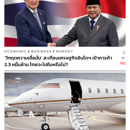
พิสูจน์อักษร: ภาสิณี เพิ่มพันธุ์พงศ์
TAGS:
เศรษฐกิจ
การลงทุน
การเงิน
หุ้น
สำนักงานคณะกรรมการกำกับหลักทรัพย์และ
ตลาดหลักทรัพย์ (ก.ล.ต.)
ECONOMIC
/
BUSINESS
/
MARKET
‘วิกฤตความเชื่อมั่น’ สะเทือนเศรษฐกิจอินโดฯ เป้าการค้า
192
2.3 หมื่นล้าน ไทยจะไปถึงหรือไม่?
231
ABOUT THE AUTHOR
ชุตินันท์ สงวนประสิทธิ์
Content Creator สำนักข่าว THE
STANDARD