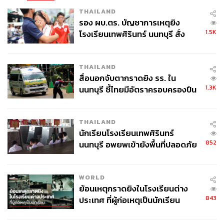
THAILAND
รอง ผบ.ตร. บัญชาการเหตุยิง
1.5K
โรงเรียนเทพศิรินทร์ นนทบุรี สั่ง
ค้นหา 2 รอบยืนยันไร้คนติดค้าง พบ
ศพปู่-ย่าที่บ้านพักผู้ก่อเหตุ
THAILAND
สื่อนอกจับตากราดยิง รร. ใน
1.3K
นนทบุรี ชี้ไทยมีอัตราครอบครองปืน
สูงในระดับต้นของภูมิภาค
THAILAND
นักเรียนโรงเรียนเทพศิรินทร์
852
นนทบุรี อพยพเข้ายังพื้นที่ปลอดภัย
ชั่วคราว หลังเหตุใช้อาวุธปืนภายใน
โรงเรียนคลี่คลาย
WORLD
ย้อนเหตุกราดยิงในโรงเรียนต่าง
843
ประเทศ ที่ผู้ก่อเหตุเป็นนักเรียน