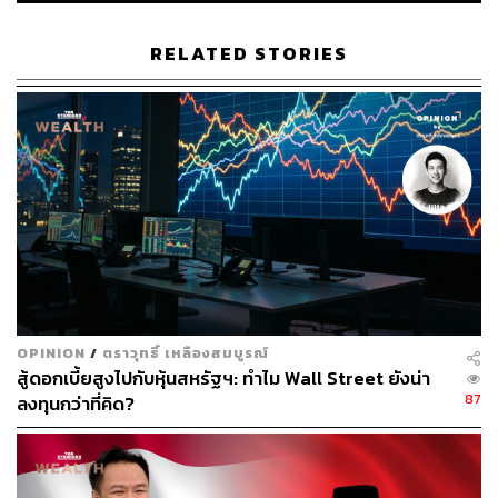
ทั้งนี้จากข้อมูลบนเว็บไซต์ของ สวส. และ สสว. ไม่ปรากฏชื่อ
บริษัทดังกล่าวในรายชื่อบริษัทที่จดทะเบียนเป็นวิสาหกิจเพื่อ
RELATED STORIES
สังคม และรายชื่อผู้ลงทะเบียนเข้าร่วมโครงการส่งเสริมการ
ระดมทุนผ่านตลาดทุน (PP-SME) (ข้อมูล ณ วันที่ 7
พฤษภาคม 2563) ดังนั้นหากบริษัทดังกล่าวเสนอขายหุ้นไม่
ว่าจะเป็นหุ้นออกใหม่หรือหุ้นของผู้ถือหุ้นเดิมต่อประชาชน
ทั่วไปในวงกว้าง ผู้เสนอขายต้องได้รับอนุญาตจาก ก.ล.ต.
หรือมีคุณสมบัติเป็นไปตามที่ ก.ล.ต. กำหนด ก่อนทำการเสนอ
ขาย ก.ล.ต. จึงขอเตือนประชาชนให้ระมัดระวังและตรวจสอบ
ข้อมูลให้รอบคอบก่อนตัดสินใจลงทุน และสามารถสอบถาม
เพิ่มเติมได้ที่สายด่วนศูนย์บริการประชาชน ก.ล.ต. โทร 1207
ตลอด 24 ชั่วโมง และสามารถศึกษาสรุปเกณฑ์การเสนอขาย
หุ้นของวิสาหกิจเพื่อสังคม (SE) และข้อมูลที่เกี่ยวข้องได้ที่
htt
OPINION
/
ตราวุทธิ์ เหลืองสมบูรณ์
ps://www.sec.or.th/TH/Pages/LawandRegulations/SE-Offe
สู้ดอกเบี้ยสูงไปกับหุ้นสหรัฐฯ: ทำไม Wall Street ยังน่า
ring.aspx
และศึกษาสรุปเกณฑ์การเสนอหลักทรัพย์ต่อบุคคล
87
ลงทุนกว่าที่คิด?
ในวงจำกัด (PP) ของวิสาหกิจขนาดกลางและขนาดย่อม
(SME) ได้ที่
https://www.sec.or.th/TH/Pages/LawandRegul
ations/SME-PP.aspx