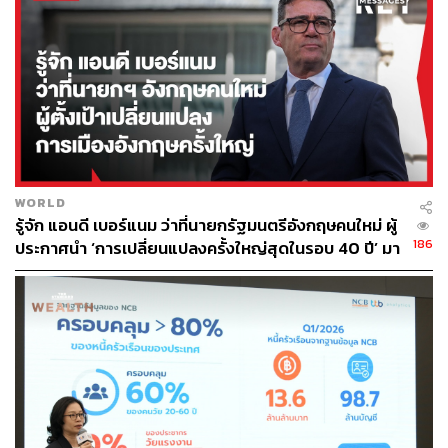
สามารถติดตาม THE STANDARD WEALTH
ผ่านแอปพลิเคชันต่างๆ ที่คุณสะดวกหรือใช้งานอยู่แล้วได้เลย
TAGS:
ถังออกซิเจน
Garena
Shopee
Sea ประเทศไทย
เชื้อไวรัสโคโรนา
WORLD
รู้จัก แอนดี เบอร์แนม ว่าที่นายกรัฐมนตรีอังกฤษคนใหม่ ผู้
186
ประกาศนำ ‘การเปลี่ยนแปลงครั้งใหญ่สุดในรอบ 40 ปี’ มา
สู่การเมืองอังกฤษ
35
ABOUT THE AUTHOR