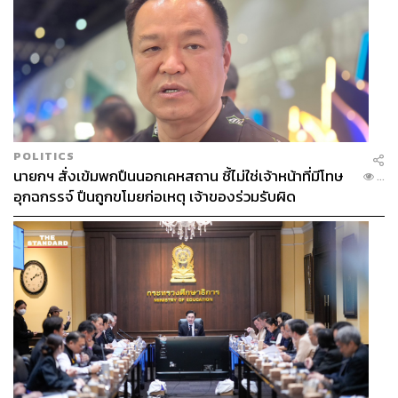
POLITICS
นายกฯ สั่งเข้มพกปืนนอกเคหสถาน ชี้ไม่ใช่เจ้าหน้าที่มีโทษ
...
อุกฉกรรจ์ ปืนถูกขโมยก่อเหตุ เจ้าของร่วมรับผิด