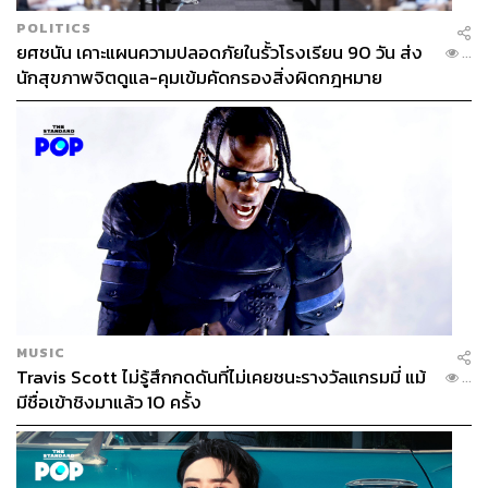
POLITICS
ยศชนัน เคาะแผนความปลอดภัยในรั้วโรงเรียน 90 วัน ส่ง
...
นักสุขภาพจิตดูแล-คุมเข้มคัดกรองสิ่งผิดกฎหมาย
MUSIC
Travis Scott ไม่รู้สึกกดดันที่ไม่เคยชนะรางวัลแกรมมี่ แม้
...
มีชื่อเข้าชิงมาแล้ว 10 ครั้ง