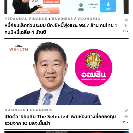
THE STANDARD WEALTH
สำนักข่าวเศรษฐกิจ ธุรกิจ และการลงทุน โดย
PERSONAL FINANCE
/
BUSINESS
/
ECONOMIC
ทีมข่าว THE STANDARD
หนี้ก้อนเล็กท่วมระบบ บัญชีหนี้พุ่งแตะ 98.7 ล้าน คนไทย 1
727
คนมีหนี้เฉลี่ย 4 บัญชี
BUSINESS
/
ECONOMIC
เปิดตัว ‘ออมสิน The Selected’ เพิ่มช่องทางซื้อกองทุน
197
รวมจาก 10 บลจ.ชั้นนำ