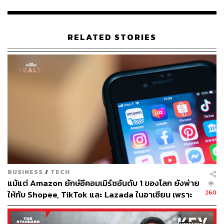
เนื่องจาก Sea (Group) เป็นบริษัทที่ก่อตั้งและเติบโตใน
ภูมิภาคเอเชียตะวันออกเฉียงใต้ เราจึงมุ่งทำตามพันธกิจที่จะ
RELATED STORIES
มุ่งสร้างคุณภาพชีวิตที่ดีให้กับผู้บริโภคทุกคน โดยนอกจาก
ประเทศไทยแล้ว Sea ยังได้สนับสนุนอุปกรณ์ทางการแพทย์ที่
จำเป็นให้แก่ประเทศอื่นๆ ในเอเชียตะวันออกเฉียงใต้ เช่น
อินโดนีเซีย และเวียดนาม
แนวโน้มสถานการณ์ปัจจุบัน ศูนย์กักตัวชุมชน ศูนย์พักคอยผู้
ป่วยโควิด และโรงพยาบาลสนาม จะยิ่งทวีความสำคัญใน
การควบคุมการระบาดและการรักษาผู้ป่วยโควิด ดังนั้น Sea
จึงหวังว่าการส่งมอบถังออกซิเจนครั้งนี้จะสามารถช่วยเพิ่ม
ศักยภาพการรองรับผู้ป่วยโควิดของโรงพยาบาลและสถานที่
อื่นๆ ที่รับรักษาผู้ป่วยโควิดในประเทศไทยได้ และสามารถเร่ง
BUSINESS
/
TECH
ให้ผู้ป่วยสามารถเข้ารับการรักษาได้อย่างทันท่วงที ตลอดจน
แม้แต่ Amazon ยักษ์อีคอมเมิร์ซอันดับ 1 ของโลก ยังพ่าย
ช่วยลดการแพร่เชื้อได้อย่างมีประสิทธิภาพ และหวังเป็นอย่าง
260
ให้กับ Shopee, TikTok และ Lazada ในอาเซียน เพราะ
ยิ่งว่าเราจะสามารถผ่านพ้นวิกฤตการณ์นี้ไปด้วยกัน
ยกโมเดลอเมริกันมาใช้ทั้งชุดกับตลาดที่คนดูราคาก่อน
แบรนด์