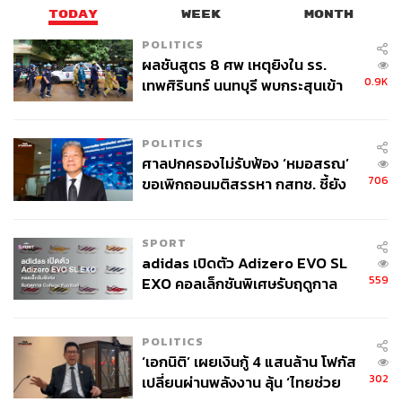
TODAY
WEEK
MONTH
POLITICS
ผลชันสูตร 8 ศพ เหตุยิงใน รร.
0.9K
เทพศิรินทร์ นนทบุรี พบกระสุนเข้า
จุดสำคัญ ‘ศีรษะ-หน้าอก’ ครูถูกยิง
4 นัด จากระยะไกล
POLITICS
ศาลปกครองไม่รับฟ้อง ‘หมอสรณ’
706
ขอเพิกถอนมติสรรหา กสทช. ชี้ยัง
ไม่ใช่ผู้เดือดร้อนเสียหาย
SPORT
adidas เปิดตัว Adizero EVO SL
559
EXO คอลเล็กชันพิเศษรับฤดูกาล
College Football
POLITICS
‘เอกนิติ’ เผยเงินกู้ 4 แสนล้าน โฟกัส
302
เปลี่ยนผ่านพลังงาน ลุ้น ‘ไทยช่วย