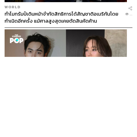
WORLD
ทำไมทรัมป์เดินหน้าจำกัดสิทธิการได้สัญชาติอเมริกันโดย
...
กำเนิดอีกครั้ง แม้ศาลสูงสุดเคยตัดสินคัดค้าน
ENTERTAINMENT
เก้า นพเก้า และ พาย รินรดา เตรียมร่วมงานกันใน ‘รสกาล
...
Enchanted Taste In Time’