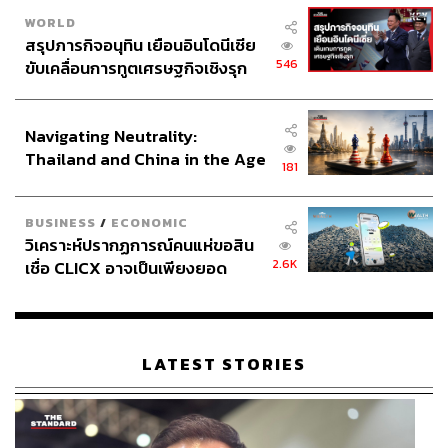
WORLD
สรุปภารกิจอนุทิน เยือนอินโดนีเซีย
546
ขับเคลื่อนการทูตเศรษฐกิจเชิงรุก
ประกาศหุ้นส่วนยุทธศาสตร์ไทย –
อินโดนีเซีย
Navigating Neutrality:
Thailand and China in the Age
181
of a New Global Order
BUSINESS
/
ECONOMIC
วิเคราะห์ปรากฏการณ์คนแห่ขอสิน
2.6K
เชื่อ CLICX อาจเป็นเพียงยอด
ภูเขาน้ำแข็ง ของปัญหาหนี้ครัว
เรือนไทยที่ถูกซุกไว้
LATEST STORIES