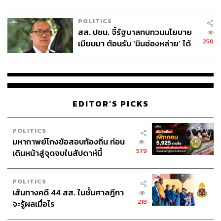
ไทยพลัส’ เฟส 2 รอประเมินความ
เหมาะสม
POLITICS
สส. ปชน. จี้รัฐบาลทบทวนนโยบาย
250
เมียนมา ต้อนรับ ‘มินอ่องหล่าย’ ได้
แค่สัญญาว่างเปล่า
EDITOR'S PICKS
POLITICS
มหากาพย์โกงข้อสอบท้องถิ่น ก่อน
579
เดินหน้าสู่จุดจบในสัปดาห์นี้
POLITICS
เส้นทางคดี 44 สส. ในชั้นศาลฎีกา
218
จะรู้ผลเมื่อไร