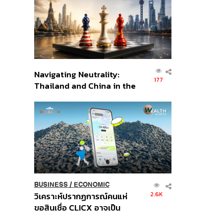
อินโดนีเซีย
Navigating Neutrality:
177
Thailand and China in the
Age of a New Global
Order
BUSINESS
/
ECONOMIC
2.6K
วิเคราะห์ปรากฏการณ์คนแห่
ขอสินเชื่อ CLICX อาจเป็น
เพียงยอดภูเขาน้ำแข็ง ของ