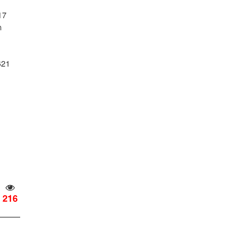
17
ต
621
216