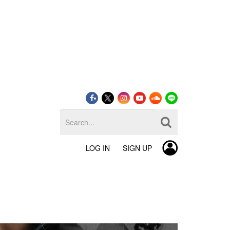
LOG IN
SIGN UP