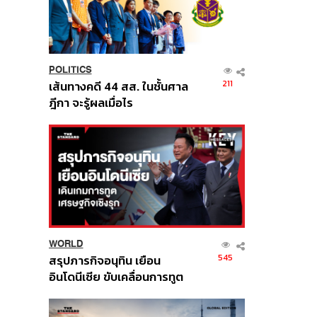
POLITICS
211
เส้นทางคดี 44 สส. ในชั้นศาล
ฎีกา จะรู้ผลเมื่อไร
WORLD
545
สรุปภารกิจอนุทิน เยือน
อินโดนีเซีย ขับเคลื่อนการทูต
เศรษฐกิจเชิงรุก ประกาศหุ้น
ส่วนยุทธศาสตร์ไทย –