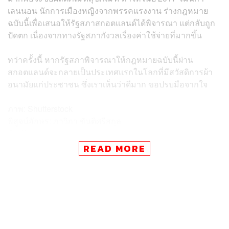
เลนนอน นักการเมืองหญิงจากพรรคแรงงาน ร่างกฎหมาย
ฉบับนี้เพื่อเสนอให้รัฐสภาสกอตแลนด์ได้พิจารณา แต่กลับถูก
ปัดตก เนื่องจากทางรัฐสภากังวลเรื่องค่าใช้จ่ายที่มากขึ้น
ทว่าครั้งนี้ หากรัฐสภาพิจารณาให้กฎหมายฉบับนี้ผ่าน
สกอตแลนด์จะกลายเป็นประเทศแรกในโลกที่มีสวัสดิการผ้า
อนามัยแก่ประชาชน ซึ่งเราเห็นว่าดีมาก ขอปรบมือจากใจ
ภาพ: Shutterstock
พิสูจน์อักษร: ภาวิกา ขันติศรีสกุล
อ้างอิง:
https://www.independent.co.uk/life-style/women/peri
READ MORE
od-poverty-scotland-free-tampon-sanitary-pad-bill-vo
te-holyrood-a9356801.html?utm_medium=Social&ut
m_source=Facebook#Echobox=1582638671
TAGS:
Scotland
ผ้าอนามัย