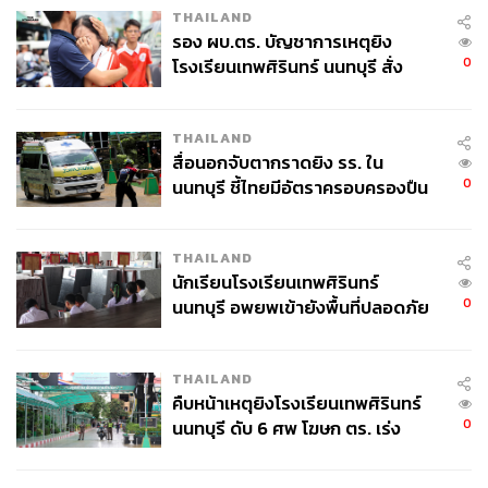
THAILAND
รอง ผบ.ตร. บัญชาการเหตุยิง
0
โรงเรียนเทพศิรินทร์ นนทบุรี สั่ง
ค้นหา 2 รอบยืนยันไร้คนติดค้าง พบ
ศพปู่-ย่าที่บ้านพักผู้ก่อเหตุ
THAILAND
สื่อนอกจับตากราดยิง รร. ใน
0
นนทบุรี ชี้ไทยมีอัตราครอบครองปืน
สูงในระดับต้นของภูมิภาค
THAILAND
นักเรียนโรงเรียนเทพศิรินทร์
0
นนทบุรี อพยพเข้ายังพื้นที่ปลอดภัย
ชั่วคราว หลังเหตุใช้อาวุธปืนภายใน
โรงเรียนคลี่คลาย
THAILAND
คืบหน้าเหตุยิงโรงเรียนเทพศิรินทร์
0
นนทบุรี ดับ 6 ศพ โฆษก ตร. เร่ง
สอบปมขโมยปืนปู่ก่อเหตุ