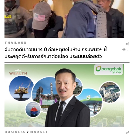
THAILAND
จับตาคดีเยาวชน 14 ปี ก่อเหตุยิงในห้าง กรมพินิจฯ ชี้
...
ประพฤติดี-รับการรักษาต่อเนื่อง ประเมินปล่อยตัว
BUSINESS
/
MARKET