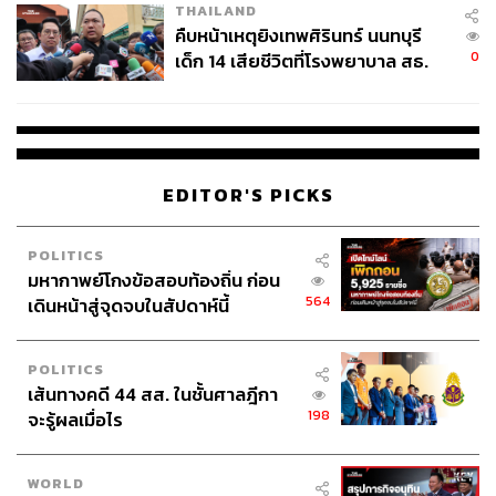
THAILAND
คืบหน้าเหตุยิงเทพศิรินทร์ นนทบุรี
0
เด็ก 14 เสียชีวิตที่โรงพยาบาล สธ.
ยืนยันครูเสียชีวิต 5 ราย เจ็บ 22
ราย
EDITOR'S PICKS
POLITICS
มหากาพย์โกงข้อสอบท้องถิ่น ก่อน
564
เดินหน้าสู่จุดจบในสัปดาห์นี้
POLITICS
เส้นทางคดี 44 สส. ในชั้นศาลฎีกา
198
จะรู้ผลเมื่อไร
WORLD