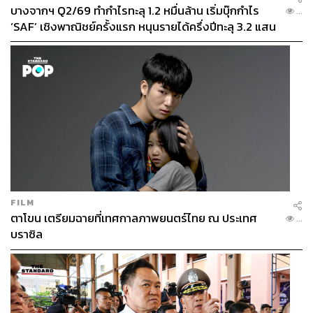
บางจากฯ Q2/69 ทำกำไรทะลุ 1.2 หมื่นล้าน เริ่มบุ๊กกำไร
...
‘SAF’ เชิงพาณิชย์ครั้งแรก หนุนรายได้ครึ่งปีทะลุ 3.2 แสน
ล้าน
FILM
ตาโขน เตรียมฉายที่เทศกาลภาพยนตร์ไทย ณ ประเทศ
...
บราซิล