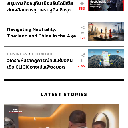
สรุปภารกิจอนุทิน เยือนอินโดนีเซีย
539
ขับเคลื่อนการทูตเศรษฐกิจเชิงรุก
ประกาศหุ้นส่วนยุทธศาสตร์ไทย –
อินโดนีเซีย
Navigating Neutrality:
Thailand and China in the Age
169
of a New Global Order
BUSINESS
/
ECONOMIC
วิเคราะห์ปรากฏการณ์คนแห่ขอสิน
2.6K
เชื่อ CLICX อาจเป็นเพียงยอด
ภูเขาน้ำแข็ง ของปัญหาหนี้ครัว
เรือนไทยที่ถูกซุกไว้
LATEST STORIES