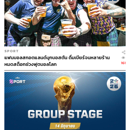
SPORT
แฟนบอลสกอตแลนด์บุกบอสตัน ดื่มเบียร์จนหลายร้าน
161
หมดสต็อกช่วงฟุตบอลโลก