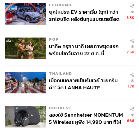
ECONOMIC
ยุคใหม่รถ EV ราคาเริ่ม (ถูก) กว่า
3.5K
รถไฮบริด หลังต้นทุนแบตเตอรี่ลด
ลง - จีนแห่บุกตลาดเกิดใหม่
POP
นาคี๓ ครุฑา นาคี เผยภาพชุดแรก
2.5K
พร้อมปักวันฉาย 22 ต.ค. นี้
THAILAND
เมื่อถนนกลายเป็นรันเวย์ ‘แยกริน
1.7K
คำ’ จัด LANNA HAUTE
COUTURE กลางสายฝน
BUSINESS
ลองใช้ Sennheiser MOMENTUM
666
5 Wireless หูฟัง 14,990 บาท ที่ให้
ผู้ใช้ถอดเปลี่ยนแบตเองได้ ก่อนกฎ
EU บังคับปีหน้า