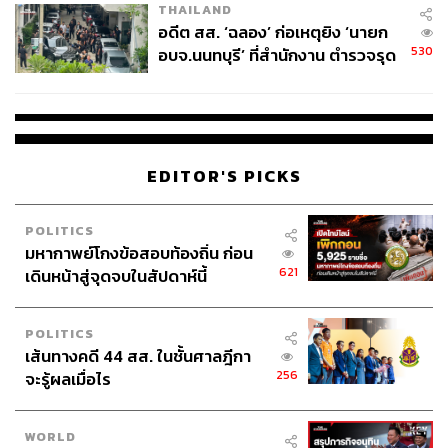
THAILAND
อดีต สส. ‘ฉลอง’ ก่อเหตุยิง ‘นายก
530
อบจ.นนทบุรี’ ที่สำนักงาน ตำรวจรุด
ลงพื้นที่
EDITOR'S PICKS
POLITICS
มหากาพย์โกงข้อสอบท้องถิ่น ก่อน
621
เดินหน้าสู่จุดจบในสัปดาห์นี้
POLITICS
เส้นทางคดี 44 สส. ในชั้นศาลฎีกา
256
จะรู้ผลเมื่อไร
WORLD