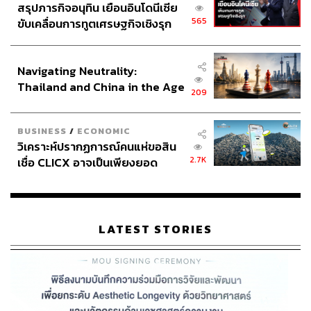
สรุปภารกิจอนุทิน เยือนอินโดนีเซีย
565
ขับเคลื่อนการทูตเศรษฐกิจเชิงรุก
ประกาศหุ้นส่วนยุทธศาสตร์ไทย –
อินโดนีเซีย
Navigating Neutrality:
Thailand and China in the Age
209
of a New Global Order
BUSINESS
/
ECONOMIC
วิเคราะห์ปรากฏการณ์คนแห่ขอสิน
2.7K
เชื่อ CLICX อาจเป็นเพียงยอด
ภูเขาน้ำแข็ง ของปัญหาหนี้ครัว
เรือนไทยที่ถูกซุกไว้
LATEST STORIES