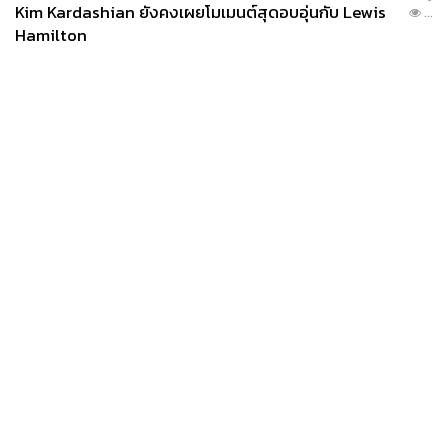
Kim Kardashian ยังคงเผยโมเมนต์สุดอบอุ่นกับ Lewis
...
Hamilton
News
Wealth
Pop
Podcast
Video
Now
Opinion
Careers
Events
Privacy
About
Contact
Policy
FOR
ADVERTISING
MEMBERSHIP