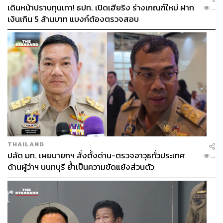
เดินหน้าปราบทุนเทา! ธปท. เปิดเฮียริง ร่างเกณฑ์ใหม่ ฝาก
...
เงินเกิน 5 ล้านบาท แบงก์ต้องตรวจสอบ
THAILAND
ปลัด มท. เผยนายกฯ สั่งตั้งด่าน-ตรวจอาวุธทั่วประเทศ
...
ด้านผู้ว่าฯ นนทบุรี ย้ำเป็นความขัดแย้งส่วนตัว