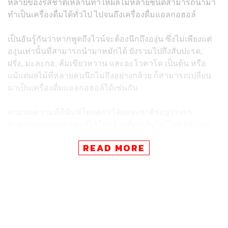
หลายของรสชาติเหล่านี้ทำให้ผลไม้หลายชนิดสามารถนำมา
ทำเป็นเครื่องดื่มได้ทั่วไป ไปจนถึงเครื่องดื่มแอลกอฮอล์
เป็นอันรู้กันว่าหากพูดถึงไวน์จะต้องนึกถึงองุ่น ซึ่งไม่เพียงแต่
องุ่นเท่านั้นที่สามารถนำมาหมักได้ ยังรวมไปถึงสับปะรด,
ฝรั่ง, มะละกอ, ส้มเขียวหวาน และอะโวคาโด เป็นต้น หรือ
แม้แต่ผลไม้ที่หลายคนนึกไม่ถึงอย่างกล้วย ก็สามารถเปลี่ยน
มาเป็นเครื่องดื่มแอลกอฮอล์ได้เช่นกัน
ตามบทความที่ตีพิมพ์โดยสภาวิจัยแห่งชาติระบุว่า เรา
สามารถพบแอลกอฮอล์ได้ในกล้วยที่สุกเกินไป โดย SFGate
เปิดเผยว่า ที่อุณหภูมิ 60 องศาฟาเรนไฮต์ กล้วยจะสุกเต็มที่ใน
READ MORE
เวลา 8 วันนับจากวันที่ดึงผลกล้วยออกจากต้น เมื่อเปลือก
กล้วยเปลี่ยนเป็นสีน้ำตาลนั่นแปลว่าสามารถนำกล้วยไปทำ
ขนมหวานได้ แต่เมื่อถึงจุดหนึ่งกล้วยจะเริ่มเก็บแอลกอฮอล์ไว้
กระบวนการหมักในกล้วยเกิดขึ้นเมื่อเก็บกล้วยไว้ในอุณหภูมิ
ที่อบอุ่น โดยยีสต์ในอากาศจะเปลี่ยนน้ำตาลของผลไม้เป็น
แอลกอฮอล์และคาร์บอนไดออกไซด์ ซึ่งใช้ในการทำไวน์หรือ