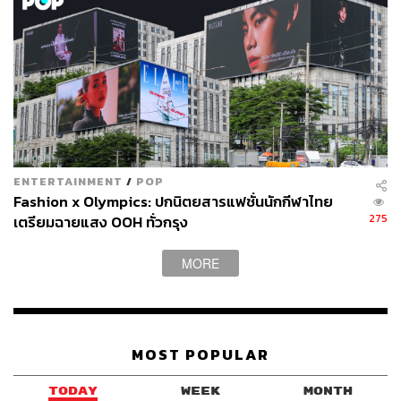
ประเภทดิจิทัล, สื่อโฆษณาในต่างประเทศ, สื่อโฆษณา
ประเภทสร้างสรรค์ และการติดตั้งระบบครบวงจร
พิสูจน์อักษร: ภาสิณี เพิ่มพันธุ์พงศ์
TAGS:
PLAN B
SCBS Wealth Research
VGI
ENTERTAINMENT
/
POP
Fashion x Olympics: ปกนิตยสารแฟชั่นนักกีฬาไทย
275
เตรียมฉายแสง OOH ทั่วกรุง
MORE
119
ABOUT THE AUTHOR
MOST POPULAR
SCB WEALTH
ศูนย์ข้อมูลที่ให้คำแนะนำ วิเคราะห์เจาะลึก
TODAY
WEEK
MONTH
ด้านการลงทุนที่ครอบคลุมทุกผลิตภัณฑ์