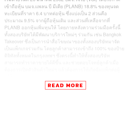
เข้าถือหุ้น บมจ.แพลน บี มีเดีย (PLANB) 18.8% ของทุนจด
ทะเบียนที่ราคา 6.4 บาทต่อหุ้น ซึ่งแบ่งเป็น 2 ส่วนคือ
ประมาณ 9.5% จากผู้ถือหุ้นเดิม และส่วนที่เหลือจากที่
PLANB ออกหุ้นเพิ่มทุนให้ โดยภายหลังความร่วมมือครั้งนี้
ทั้งสองบริษัทได้มีพัฒนาบริการใหม่ๆ ร่วมกัน เช่น Bangkok
Takeover ซึ่งเป็นการนำสื่อโฆษณาของทั้งสองบริษัทมาจัด
เป็นแพ็กเกจร่วมกัน โดยลูกค้าสามารถเข้าถึง 100% ของป้าย
ดิจิทัลทั้งหมดในกรุงเทพฯ ซึ่งตรงนี้ทำให้ทั้งสองบริษัท
สามารถทำราคาขายได้ดีขึ้น และช่วยตอบโจทย์ลูกค้าเมื่อ
ต้องการเปิดตัวสินค้าใหม่ๆ แล้วต้องการให้เกิดอิมแพ็กต่อผู้
บริโภค
READ MORE
หลังจากนั้นวันที่ 30 ตุลาคม 2562 ที่ประชุมบอร์ด PLANB มี
มติเข้าถือหุ้น บมจ.มาสเตอร์ แอด (MACO) 19.96% ของทุน
จดทะเบียนที่ราคา 1.4381 บาทต่อหุ้น คิดเป็นมูลค่ารวมที่
1.55 พันล้านบาท โดย MACO จะออกหุ้นเพิ่มทุนแบบเฉพาะ
เจาะจงให้กับทาง PLANB และหลังจากการเข้าไปถือหุ้น
PLANB จะเข้าทำสัญญากับ MACO เพื่อขอบริหารจัดการสื่อ