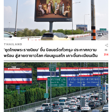
มุมมองระยะสั้น:
ระยะสั้น SCBS มองการร่วมมือกันของธุรกิจสื่อโฆษณานอก
บ้านเป็นกลยุทธ์ที่เหมาะสมท่ามกลางการแข่งขันที่รุนแรง
รวมถึงการ Disruption ของสื่อออนไลน์ เนื่องจากเป็นการลด
จำนวนคู่แข่งและสามารถเพิ่มอำนาจการต่อรองกับลูกค้าได้
มุมมองระยะยาว:
THAILAND
ระยะยาวต้องติดตามความร่วมมือทางธุรกิจของผู้ประกอบ
‘ชุดไทยพระราชนิยม’ ขึ้น บิลบอร์ดทั่วกรุง ประกาศความ
การสื่อโฆษณานอกบ้าน ซึ่ง SCBS มองว่าจะเกิดความร่วม
314
พร้อม สู่สายตาชาวโลก ก่อนยูเนสโก เคาะขึ้นทะเบียนเป็น
มือทางธุรกิจจากการนำจุดแข็งของแต่ละบริษัทมารวมกัน
มรดกภูมิปัญญาฯ
รวมถึงเกิดการประหยัดต่อขนาด (Economics of Scale) จาก
การใช้ประโยชน์จากทรัพยากรต่างๆ ร่วมกัน
ข้อมูลพื้นฐาน:
บมจ.วีจีไอ (VGI) ดำเนิน 3 ธุรกิจหลัก ได้แก่
ธุรกิจสื่อโฆษณาครอบคลุม 5 พื้นที่สำคัญ ได้แก่ สื่อ
โฆษณาในระบบขนส่งมวลชน, สื่อโฆษณากลางแจ้ง,