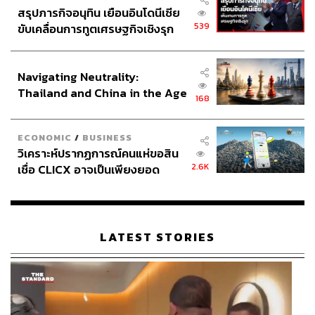
สรุปภารกิจอนุทิน เยือนอินโดนีเซีย
539
ขับเคลื่อนการทูตเศรษฐกิจเชิงรุก
ประกาศหุ้นส่วนยุทธศาสตร์ไทย –
อินโดนีเซีย
Navigating Neutrality:
Thailand and China in the Age
168
of a New Global Order
ECONOMIC
/
BUSINESS
วิเคราะห์ปรากฏการณ์คนแห่ขอสิน
2.6K
เชื่อ CLICX อาจเป็นเพียงยอด
ภูเขาน้ำแข็ง ของปัญหาหนี้ครัว
เรือนไทยที่ถูกซุกไว้
LATEST STORIES