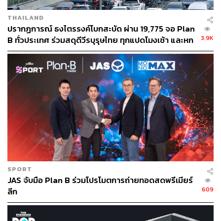
สื่อโฆษณาในอาคารสำนักงาน, สื่อโฆษณาในสนาม
บิน และการสาธิตสินค้า (การแจกตัวอย่างผลิตภัณฑ์)
THAILAND
ปรากฏการณ์ ธงไตรรงค์โบกสะบัด ผ่าน 19,775 จอ Plan
ธุรกิจบริการชำระเงิน ประกอบด้วย 2 ธุรกิจหลักคือ
3.9K
B ทั่วประเทศ ร่วมสดุดีวีรบุรุษไทย ทุกแปดโมงเช้า และหก
ธุรกิจชำระเงินออฟไลน์และออนไลน์ และธุรกิจชำระ
โมงเย็น
เงินบนระบบขนส่งมวลชนและร้านค้าผ่านบัตรแรบบิท
ธุรกิจโลจิสติกส์ โดยดำเนินธุรกิจผ่านการลงทุน 23%
ใน บจ.เคอรี่ เอ็กซ์เพรส (ประเทศไทย)
บมจ.แพลน บี มีเดีย (PLANB) ดำเนินธุรกิจให้บริการสื่อ
โฆษณานอกบ้าน โดยแบ่งเป็น 8 ธุรกิจหลัก ได้แก่ สื่อโฆษณา
บนระบบขนส่งมวลชน, สื่อโฆษณาภาพนิ่งกลางแจ้ง, สื่อ
โฆษณาดิจิทัลกลางแจ้ง, สื่อโฆษณาภายในห้างสรรพสินค้า,
สื่อโฆษณาภายในซูเปอร์มาร์เก็ต, สื่อโฆษณาภายในสนาม
บิน, สื่อโฆษณาออนไลน์ และสปอร์ตมาร์เก็ตติ้ง
SPORT
JAS จับมือ Plan B ร่วมโปรโมตการถ่ายทอดสดพรีเมียร์
บมจ.มาสเตอร์ แอด (MACO) ดำเนินธุรกิจธุรกิจสื่อโฆษณา
609
ลีก
นอกบ้าน โดยแบ่งเป็น 6 ประเภท ได้แก่ สื่อโฆษณาประเภท
บิลบอร์ด, สื่อโฆษณาประเภทสตรีทเฟอร์นิเจอร์, สื่อโฆษณา