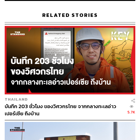
Hello Bangkok LED อยู่แล้ว ภายหลังจากธุรกรรมทั้งหมด
เสร็จสิ้น ทาง MACO จะไปมุ่งเน้นการพัฒนาธุรกิจสื่อนอกที่
RELATED STORIES
อยู่อาศัยในต่างประเทศแทน ขณะที่ธุรกิจในประเทศ MACO
จะเป็นเพียงเจ้าของและผู้ให้บริการก่อสร้างเท่านั้น
กระทบอย่างไร:
นับตั้งแต่วันที่มีการประกาศความร่วมมือคือ 30 ตุลาคมจนถึง
วันนี้ (12 พฤศจิกายน) ราคาหุ้นที่ตอบสนองต่อประเด็นดัง
กล่าวในเชิงบวก ได้แก่
PLANB จาก 8.65 บาท ล่าสุดอยู่ที่ 9.50 บาท หรือเพิ่ม
ขึ้น 9.8%
VGI จาก 9.65 บาท ล่าสุดอยู่ที่ 10.10 บาท หรือเพิ่มขึ้น
THAILAND
4.7%
บันทึก 203 ชั่วโมง ของวิศวกรไทย จากกลางทะเลอ่าว
5.7K
เปอร์เซีย ถึงบ้าน
ตรงข้ามกับ MACO จาก 1.42 บาท ล่าสุดอยู่ที่ 1.33 บาท
หรือลดลง 6.3% ซึ่งสาเหตุส่วนหนึ่งน่าจะมาจากผล
ประกอบการไตรมาส 3/62 ที่หดตัวลงมากถึง 40% YoY