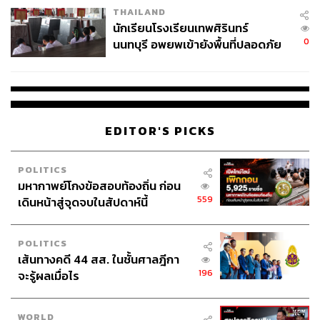
THAILAND
จ่ายหนี้-แอบระบุแบรนด์
นักเรียนโรงเรียนเทพศิรินทร์
0
นนทบุรี อพยพเข้ายังพื้นที่ปลอดภัย
ชั่วคราว หลังเหตุใช้อาวุธปืนภายใน
โรงเรียนคลี่คลาย
EDITOR'S PICKS
POLITICS
มหากาพย์โกงข้อสอบท้องถิ่น ก่อน
559
เดินหน้าสู่จุดจบในสัปดาห์นี้
POLITICS
เส้นทางคดี 44 สส. ในชั้นศาลฎีกา
196
จะรู้ผลเมื่อไร
WORLD