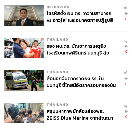
ทางการเงินทั้งในและต่างประเทศ โดยบริษัท
INTERVIEW
หลักทรัพย์ ไทยพาณิชย์ จำกัด หรือ SCBS หา
ไขรหัสตั้ง ผบ.ตร. ‘ความสามารถ
ข้อมูลการลงทุนเพิ่มเติมได้ที่
res.scbsonline.com
0
vs อาวุโส’ และอนาคตการปฏิรูปสี
กากี กับ พล.ต.อ. เอก อังสนานนท์
THAILAND
รอง ผบ.ตร. บัญชาการเหตุยิง
0
โรงเรียนเทพศิรินทร์ นนทบุรี สั่ง
ค้นหา 2 รอบยืนยันไร้คนติดค้าง พบ
ศพปู่-ย่าที่บ้านพักผู้ก่อเหตุ
THAILAND
สื่อนอกจับตากราดยิง รร. ใน
0
นนทบุรี ชี้ไทยมีอัตราครอบครองปืน
สูงในระดับต้นของภูมิภาค
THAILAND
สรุปมหากาพย์กล้องส่องพระ
0
ZEISS Blue Marine จากสัญญา
ผลิต 8.3 ล้าน สู่ข้อพิพาท ‘มา
เวลล์ฯ’ ฟ้อง ‘โทน บางแค’ ผิดนัด