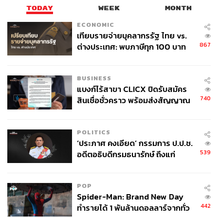
TODAY
WEEK
MONTH
ECONOMIC
เทียบรายจ่ายบุคลากรรัฐ ไทย vs.
867
ต่างประเทศ: พบภาษีทุก 100 บาท
ของคนไทยใช้ไปกับข้าราชการเฉียด
40 บาท
BUSINESS
แบงก์ไร้สาขา CLICX ปิดรับสมัคร
740
สินเชื่อชั่วคราว พร้อมส่งสัญญาณ
เตือนกลุ่มกู้เงินผิดวัตถุประสงค์-ให้
ข้อมูลเท็จ เตรียมดำเนินคดีเด็ดขาด
POLITICS
‘ประภาศ คงเอียด’ กรรมการ ป.ป.ช.
539
อดีตอธิบดีกรมธนารักษ์ ถึงแก่
อนิจกรรม
POP
Spider-Man: Brand New Day
442
ทำรายได้ 1 พันล้านดอลลาร์จากทั่ว