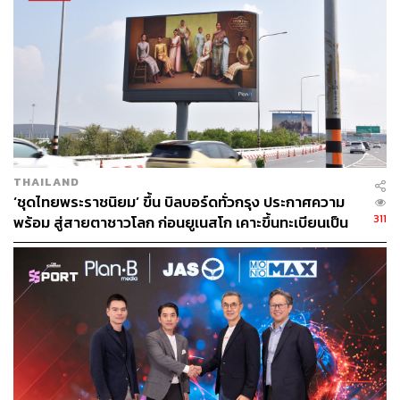
THAILAND
‘ชุดไทยพระราชนิยม’ ขึ้น บิลบอร์ดทั่วกรุง ประกาศความ
311
พร้อม สู่สายตาชาวโลก ก่อนยูเนสโก เคาะขึ้นทะเบียนเป็น
มรดกภูมิปัญญาฯ