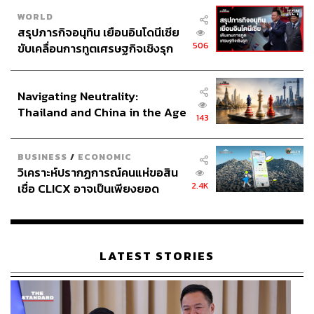
WORLD
สรุปภารกิจอนุทิน เยือนอินโดนีเซีย
506
ขับเคลื่อนการทูตเศรษฐกิจเชิงรุก
ประกาศหุ้นส่วนยุทธศาสตร์ไทย –
อินโดนีเซีย
Navigating Neutrality:
Thailand and China in the Age
143
of a New Global Order
BUSINESS
/
ECONOMIC
วิเคราะห์ปรากฏการณ์คนแห่ขอสิน
2.4K
เชื่อ CLICX อาจเป็นเพียงยอด
ภูเขาน้ำแข็ง ของปัญหาหนี้ครัว
เรือนไทยที่ถูกซุกไว้
LATEST STORIES