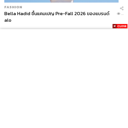
FASHION
Bella Hadid ขึ้นแคมเปญ Pre-Fall 2026 ของแบรนด์
...
alo
News
Wealth
Pop
Podcast
Video
Now
Opinion
Careers
Events
Privacy
About
Contact
Policy
FOR
ADVERTISING
MEMBERSHIP