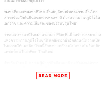
ผ่านช่องทางสื่ออยู่แล้วว่า
“ธงชาติและเพลงชาติไทย เป็นสัญลักษณ์ของความเป็นไทย
เราจงร่วมใจกันยืนตรงเคารพธงชาติ ด้วยความภาคภูมิใจใน
เอกราช และความเสียสละของบรรพบุรุษไทย”
การแสดงธงชาติไทยผ่านจอของ Plan B เพื่อสร้างบรรยากาศ
แห่งความภาคภูมิใจในชาติ แต่ยังตอกย้ำอัตลักษณ์ความเป็น
ไทยภายใต้แนวคิด ‘ไทยนี้รักสงบ แต่ถึงรบไม่ขลาด’ พร้อมติด
แฮชแท็ก #TruthFromThailand
สำหรับ Plan B Media ผู้นำธุรกิจสื่อนอกบ้าน (Out-of-Home
Media) รายใหญ่ของไทย ที่มีเครือข่ายจอดิจิทัลในสถานที่
สำคัญทั่วประเทศ ตั้งแต่ป้ายบิลบอร์ดขนาดใหญ่ จอ LED บน
READ MORE
ถนนสายหลัก สถานีขนส่ง รถไฟฟ้า ไปจนถึงสนามบิน