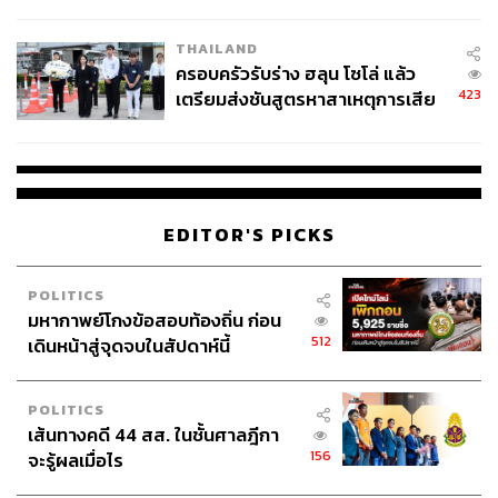
โลกภายใน 6 วัน
THAILAND
ครอบครัวรับร่าง ฮลุน โซโล่ แล้ว
423
เตรียมส่งชันสูตรหาสาเหตุการเสีย
ชีวิต
EDITOR'S PICKS
POLITICS
มหากาพย์โกงข้อสอบท้องถิ่น ก่อน
512
เดินหน้าสู่จุดจบในสัปดาห์นี้
POLITICS
เส้นทางคดี 44 สส. ในชั้นศาลฎีกา
156
จะรู้ผลเมื่อไร