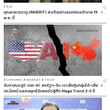
FILM
คุณยายวรนาฏ (INHERIT) ส่งตัวอย่างแรกก่อนเข้าฉาย 19
...
พ.ย. นี้
ECONOMIC
/
MARKET
/
TECH
จับตาสมรภูมิ ‘เทค-AI’ สหรัฐฯ-จีน เจาะลึกหุ้นกลุ่มได้-เสีย
...
ประโยชน์ และกลยุทธ์จัดพอร์ตสู้ศึก Mega Trend 3-5 ปี
ข้างหน้า