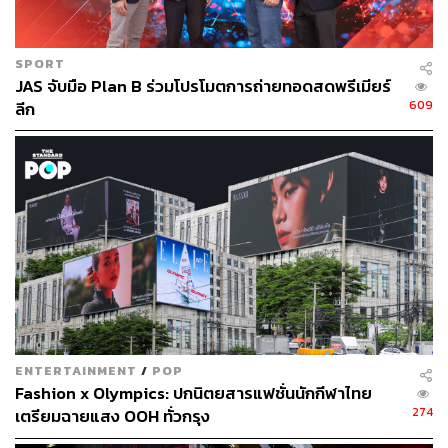
SPORT
JAS จับมือ Plan B ร่วมโปรโมตการถ่ายทอดสดพรีเมียร์
609
ลีก
ENTERTAINMENT
/
POP
Fashion x Olympics: ปกนิตยสารแฟชั่นนักกีฬาไทย
274
เตรียมฉายแสง OOH ทั่วกรุง