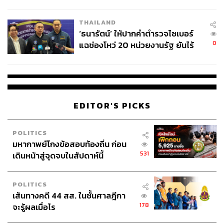
ชีวิต
THAILAND
‘ธนารัตน์’ ให้ปากคำตำรวจไซเบอร์
0
แฉช่องโหว่ 20 หน่วยงานรัฐ ยันไร้
นัยทางการเมือง
EDITOR'S PICKS
POLITICS
มหากาพย์โกงข้อสอบท้องถิ่น ก่อน
531
เดินหน้าสู่จุดจบในสัปดาห์นี้
POLITICS
เส้นทางคดี 44 สส. ในชั้นศาลฎีกา
178
จะรู้ผลเมื่อไร