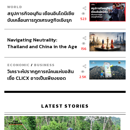
WORLD
สรุปภารกิจอนุทิน เยือนอินโดนีเซีย
523
ขับเคลื่อนการทูตเศรษฐกิจเชิงรุก
ประกาศหุ้นส่วนยุทธศาสตร์ไทย –
อินโดนีเซีย
Navigating Neutrality:
Thailand and China in the Age
156
of a New Global Order
ECONOMIC
/
BUSINESS
วิเคราะห์ปรากฏการณ์คนแห่ขอสิน
2.5K
เชื่อ CLICX อาจเป็นเพียงยอด
ภูเขาน้ำแข็ง ของปัญหาหนี้ครัว
เรือนไทยที่ถูกซุกไว้
LATEST STORIES