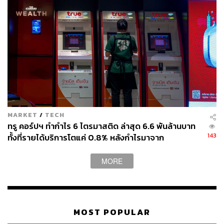
SCB 10X
162
MARKET
/
TECH
ทรู คอร์ปฯ ทำกำไร 6 ไตรมาสติด ล่าสุด 6.6 พันล้านบาท
ABOUT THE AUTHOR
143
ทั้งที่รายได้บริการโตแค่ 0.8% หลังกำไรมาจาก
สกุลชัย เก่งอนันตานนท์
ประสิทธิภาพและใบอนุญาตคลื่น ไม่ใช่การขยายรายได้
Content Creator สำนักข่าว THE
MORE
STANDARD WEALTH
MOST POPULAR