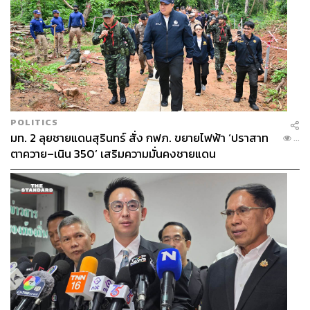
POLITICS
มท. 2 ลุยชายแดนสุรินทร์ สั่ง กฟภ. ขยายไฟฟ้า ‘ปราสาท
...
ตาควาย–เนิน 350’ เสริมความมั่นคงชายแดน