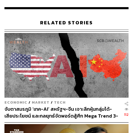
วิศวกรรม และทีมการตลาด (Go-to-market) รวมถึงโครงการ
นำร่องเชิงพาณิชย์ร่วมกับพันธมิตร (Commercial Pilots) ใน
อุตสาหกรรมอุปกรณ์อิเล็กทรอนิกส์สำหรับผู้บริโภคและ
RELATED STORIES
ระบบนิเวศ AI
ไพลิน วิชากูล ประธานเจ้าหน้าที่ฝ่ายการลงทุน (CIO) บริษัท
เอสซีบี เท็นเอกซ์ จำกัด (SCB 10X) กล่าวว่า “Hearvana
ประกอบด้วยทีมงานที่มีความเชี่ยวชาญทางเทคนิคและความ
เชี่ยวชาญเฉพาะทาง ทำให้บริษัทสามารถผสมผสาน
เทคโนโลยี AI การประมวลผลเสียง และ ฮาร์ดแวร์แบบฝังตัว
อยู่ในอุปกรณ์สมองกล (Embedded Hardware) ได้อย่างลงตัว
เพื่อสร้างสรรค์มิติใหม่ของเทคโนโลยีด้านเสียง (Auditory)
กับอุปกรณ์สมองกล (Human-Machine Interfaces) เพื่อยก
ระดับศักยภาพการได้ยินสำหรับ AI Agents ที่สามารถปรับให้
ECONOMIC
/
MARKET
/
TECH
เข้ากับแต่ละบุคคล”
จับตาสมรภูมิ ‘เทค-AI’ สหรัฐฯ-จีน เจาะลึกหุ้นกลุ่มได้-
112
เสียประโยชน์ และกลยุทธ์จัดพอร์ตสู้ศึก Mega Trend 3-
ตลอดหลายปีที่ผ่านมา ทีมงานได้บุกเบิกเทคโนโลยีที่ล้ำสมัย
5 ปีข้างหน้า
มากมาย เช่น Target Speech Hearing, Sound Bubble, Full-