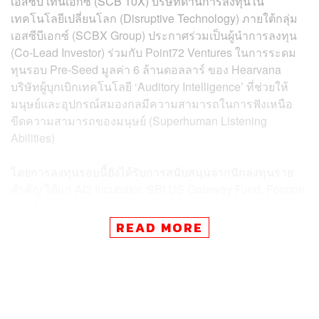
เอสซีบี เท็นเอกซ์ (SCB 10X) บริษัทด้านการลงทุนใน
เทคโนโลยีเปลี่ยนโลก (Disruptive Technology) ภายใต้กลุ่ม
เอสซีบีเอกซ์ (SCBX Group) ประกาศร่วมเป็นผู้นำการลงทุน
(Co-Lead Investor) ร่วมกับ Point72 Ventures ในการระดม
ทุนรอบ Pre-Seed มูลค่า 6 ล้านดอลลาร์ ของ Hearvana
บริษัทผู้บุกเบิกเทคโนโลยี ‘Auditory Intelligence’ ที่ช่วยให้
มนุษย์และอุปกรณ์สมองกลมีความสามารถในการฟังเหนือ
ขีดความสามารถของมนุษย์ (Superhuman Listening
Abilities)
โดยการลงทุนรอบนี้ยังได้รับการสนับสนุนจากนักลงทุนราย
สำคัญ ได้แก่ AI2 Incubator, SBI US Gateway Fund, Forston
VC, Ascend, J4 Ventures, Pack Ventures, Moai Capital
และ Amazon Alexa Fund
READ MORE
Hearvana กำลังพลิกโฉมวิธีที่ AI และมนุษย์รับรู้เสียง ด้วย
แพลตฟอร์มของบริษัทที่เป็นความก้าวหน้าครั้งสำคัญในการ
เพิ่มประสิทธิภาพ (Augmentation) และการทำความเข้าใจ
(Comprehension) เสียงแบบเรียลไทม์บนอุปกรณ์ (on-device)