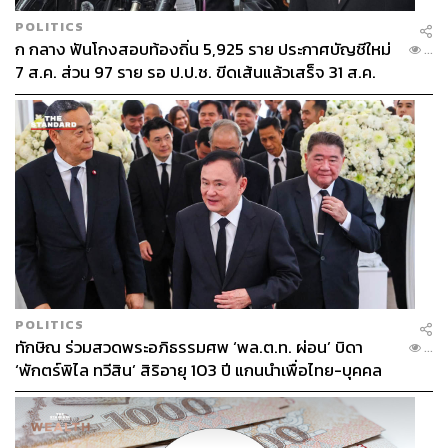
POLITICS
ก กลาง ฟันโกงสอบท้องถิ่น 5,925 ราย ประกาศบัญชีใหม่
...
7 ส.ค. ส่วน 97 ราย รอ ป.ป.ช. ขีดเส้นแล้วเสร็จ 31 ส.ค.
POLITICS
ทักษิณ ร่วมสวดพระอภิธรรมศพ ‘พล.ต.ท. ผ่อน’ บิดา
...
‘พักตร์พิไล ทวีสิน’ สิริอายุ 103 ปี แกนนำเพื่อไทย-บุคคล
หลากวงการร่วมอาลัย