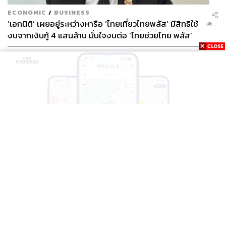
ECONOMIC
/
BUSINESS
‘เอกนิติ’ เผยอยู่ระหว่างหารือ ‘ไทยเที่ยวไทยพลัส’ มีสิทธิใช้
...
งบจากเงินกู้ 4 แสนล้าน มั่นใจงบต่อ ‘ไทยช่วยไทย พลัส’
เฟส 2 มีเพียงพอ
THAILAND
BTS-EBM-NBM จับมือแอปพลิเคชัน ViaBus ยกระดับ
...
การติดตามตำแหน่งรถไฟฟ้า 3 สายแบบเรียลไทม์