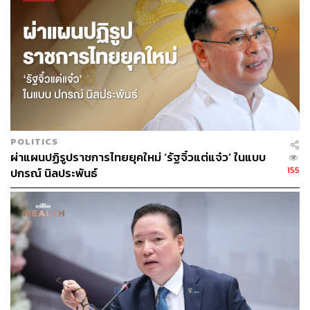
Duplex Dialogue Agents และ Proactive Conversational
Assistants ซึ่งช่วยขยายขอบเขตการรับรู้และปฏิสัมพันธ์
ระหว่างมนุษย์กับอุปกรณ์สมองกลผ่าน “เสียง” โดยทีมผู้ก่อตั้ง
ได้นำความเชี่ยวชาญที่สั่งสมมานานหลายทศวรรษในด้าน
Auditory Computing, Embedded Intelligence และ Deep
Learning มาสร้างสรรค์ผลิตภัณฑ์ที่เชื่อมโยงวิทยาการล้ำ
สมัยเข้ากับการใช้งานจริงที่สามารถขยายผลได้
Jeffrey Lu นักลงทุนจาก Point72 Ventures กล่าวว่า “เราเชื่อ
POLITICS
ว่า Hearvana กำลังก้าวเข้าสู่จุดที่น่าตื่นเต้นของเทคโนโลยี
ผ่าแผนปฏิรูปราชการไทยยุคใหม่ ‘รัฐจิ๋วแต่แจ๋ว’ ในแบบ
AI โดยมุ่งเน้นไปที่ “วิธีการที่อุปกรณ์รับฟัง” เทคโนโลยีของ
155
ปกรณ์ นิลประพันธ์
Hearvana ส่งเสริมศักยภาพด้าน Voice Interface ให้กับ
ปัญญาประดิษฐ์ อุปกรณ์อัจฉริยะ และ แอปพลิเคชันช่วยฟัง
เรายินดีเป็นอย่างยิ่งที่ได้สนับสนุนทีมนี้ในการนำเทคโนโลยี
ออกสู่ตลาด”
บริษัท Hearvana ก่อตั้งโดย ศาสตราจารย์ Shyam Gollakota
จาก Paul G. Allen School of Computer Science and
Engineering มหาวิทยาลัยวอชิงตัน ร่วมกับผู้เชี่ยวชาญด้าน