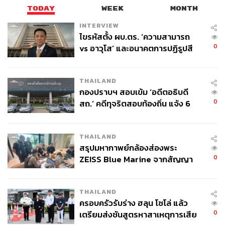
TODAY
WEEK
MONTH
INTERVIEW
ไขรหัสตั้ง ผบ.ตร. ‘ความสามารถ
0
vs อาวุโส’ และอนาคตการปฏิรูปสี
กากี กับ พล.ต.อ. เอก อังสนานนท์
THAILAND
กองปราบฯ สอบเข้ม ‘อดีตอธิบดี
0
สถ.’ คดีทุจริตสอบท้องถิ่น แจ้ง 6
ข้อหาหนัก จ่อชง ป.ป.ช. 12 ส.ค. นี้
THAILAND
สรุปมหากาพย์กล้องส่องพระ
0
ZEISS Blue Marine จากสัญญา
ผลิต 8.3 ล้าน สู่ข้อพิพาท ‘มา
เวลล์ฯ’ ฟ้อง ‘โทน บางแค’ ผิดนัด
THAILAND
จ่ายหนี้-แอบระบุแบรนด์
ครอบครัวรับร่าง ฮลุน โซโล่ แล้ว
0
เตรียมส่งชันสูตรหาสาเหตุการเสีย