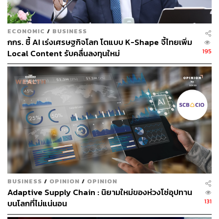
Embedded Systems และ Audio AI ได้แก่ Malek Itani และ
Tuochao Chen
ECONOMIC
/
BUSINESS
ด้าน Paul Bernard ผู้อำนวยการ จาก Alexa Fund กล่าวว่า
กกร. ชี้ AI เร่งเศรษฐกิจโลก โตแบบ K-Shape จี้ไทยเพิ่ม
“เราให้ความสนใจในเทคโนโลยีของ Hearvana ที่ช่วยให้การ
195
Local Content รับคลื่นลงทุนใหม่
โต้ตอบระหว่างมนุษย์กับ AI เป็นธรรมชาติมากยิ่งขึ้น
แนวทางของทีม Hearvana มุ่งทำให้เทคโนโลยีการฟังขั้นสูง
ถูกนำมาใช้ในวงกว้างผ่านการใช้งานร่วมกับอุปกรณ์ในชีวิต
ประจำวันที่มุ่งเน้นการตอบสนองผู้ใช้งานอย่างแท้จริง ด้วย
ต้นทุนที่มีประสิทธิภาพ”
Oren Etzioni จาก AI2 Incubator กล่าวเพิ่มเติมว่า “ด้วยความ
เชี่ยวชาญทางเทคนิคเชิงลึกและวิสัยทัศน์ของผู้ก่อตั้งมีความ
โดดเด่น Hearvana ได้นำผลงานวิจัยด้าน Audio AI ที่ล้ำสมัย
มาพัฒนาเป็นผลิตภัณฑ์ที่สามารถใช้งานได้จริง และช่วยให้
AI เข้าใจและตอบสนองมนุษย์ได้อย่างมีประสิทธิภาพยิ่งขึ้น”
BUSINESS
/
OPINION
/
OPINION
Adaptive Supply Chain : นิยามใหม่ของห่วงโซ่อุปทาน
TAGS:
Hearvana
การฟังเสียง
131
บนโลกที่ไม่แน่นอน
ปัญญาประดิษฐ์ (Artificial intelligence - AI)
การลงทุน