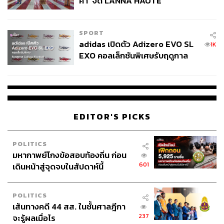
คำ’ จัด LANNA HAUTE
COUTURE กลางสายฝน
SPORT
adidas เปิดตัว Adizero EVO SL
1K
EXO คอลเล็กชันพิเศษรับฤดูกาล
College Football
EDITOR'S PICKS
POLITICS
มหากาพย์โกงข้อสอบท้องถิ่น ก่อน
601
เดินหน้าสู่จุดจบในสัปดาห์นี้
POLITICS
เส้นทางคดี 44 สส. ในชั้นศาลฎีกา
237
จะรู้ผลเมื่อไร