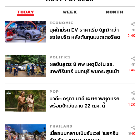
นักศึกษาปริญญาโทด้าน Gender & Media ณ
กรุงลอนดอน | Instagram: junewatsamon
TODAY
WEEK
MONTH
ECONOMIC
ยุคใหม่รถ EV ราคาเริ่ม (ถูก) กว่า
2.4K
รถไฮบริด หลังต้นทุนแบตเตอรี่ลด
ลง - จีนแห่บุกตลาดเกิดใหม่
POLITICS
ผลชันสูตร 8 ศพ เหตุยิงใน รร.
1.4K
เทพศิรินทร์ นนทบุรี พบกระสุนเข้า
จุดสำคัญ ‘ศีรษะ-หน้าอก’ ครูถูกยิง
4 นัด จากระยะไกล
POP
นาคี๓ ครุฑา นาคี เผยภาพชุดแรก
1.2K
พร้อมปักวันฉาย 22 ต.ค. นี้
THAILAND
เมื่อถนนกลายเป็นรันเวย์ ‘แยกริน
1K