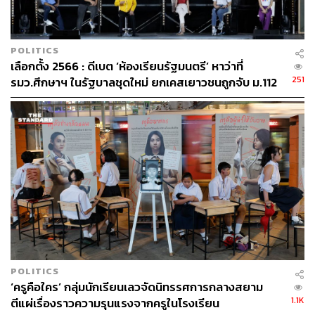
POLITICS
เลือกตั้ง 2566 : ดีเบต ‘ห้องเรียนรัฐมนตรี’ หาว่าที่
251
รมว.ศึกษาฯ ในรัฐบาลชุดใหม่ ยกเคสเยาวชนถูกจับ ม.112
ถามพรรคการเมือง
พิสูจน์อักษร: วรรษมล สิงหโกมล
POLITICS
‘ครูคือใคร’ กลุ่มนักเรียนเลวจัดนิทรรศการกลางสยาม
TAGS:
นักเรียนเลว
โรงเรียนสตรีวิทยา
1.1K
ตีแผ่เรื่องราวความรุนแรงจากครูในโรงเรียน
1ธันวาบอกลาเครื่องแบบ