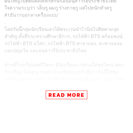
ผืนใหญ่ไปติดแผงเหล็กที่กั้นรอบอนุสาวรีย์ประชาธิปไตย
ใจความระบุว่า ‘เล็บกู ผมกู ร่างกายกู แต่ไปหนักหัวครู
#1ธันวาบอกลาเครื่องแบบ’
.
โดยวันนี้กลุ่มนักเรียนเลวได้ตระเวนนำไวนิลไปติดตามจุด
สำคัญ ทั้งที่กระทรวงศึกษาธิการ, รถไฟฟ้า BTS พร้อมพงษ์,
รถไฟฟ้า BTS อโศก, รถไฟฟ้า BTS ศาลาแดง, สะพานลอย
แยกปทุมวัน และอนุสาวรีย์ประชาธิปไตย
ส่วนที่โรงเรียนสตรีวิทยา มีนักเรียนบางส่วนใส่ชุดไพรเวตมา
โรงเรียน โดยครูเวรหน้าโรงเรียนบอกกับสื่อว่าวันนี้ใส่ชุด
นักเรียนทุกคน แต่ใน Twitter มีการส่งต่อข้อมูลว่ามีเด็กใส่ชุด
ไพรเวตแล้วโดนเรียกเข้าปกครอง
READ MORE
ด้าน Twitter ‘นักเรียนเลว’ มีการทำเว็บไซต์ให้นักเรียนกรอก
ข้อมูล หากใส่ชุดไพรเวตแล้วครูไม่ให้เข้าโรงเรียน ครูเรียก
พบผู้ปกครอง โดยข้อมูลทั้งหมดที่กรอกมาจะถูกประจานอยู่
บนหน้าเว็บ และจะรวมส่งให้กระทรวงศึกษาธิการต่อไป