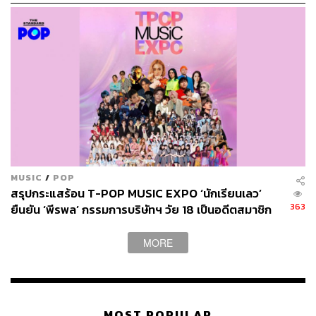
129
ABOUT THE AUTHOR
MUSIC
/
POP
สรุปกระแสร้อน T-POP MUSIC EXPO ‘นักเรียนเลว’
พลวุฒิ สงสกุล
363
ยืนยัน ‘พีรพล’ กรรมการบริษัทฯ วัย 18 เป็นอดีตสมาชิก
Content creator การเมือง ประจำสำนักข่าว
THE STANDARD
MORE
ABOUT THE PHOTOGRAPHER
วรรษมน ไตรยศักดา
อดีตช่างภาพประจำสำนักข่าว THE
STANDARD ปัจจุบันเป็นช่างภาพอิสระ และ
MOST POPULAR