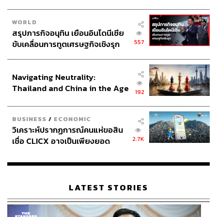
WORLD
สรุปภารกิจอนุทิน เยือนอินโดนีเซีย
557
ขับเคลื่อนการทูตเศรษฐกิจเชิงรุก
ประกาศหุ้นส่วนยุทธศาสตร์ไทย –
อินโดนีเซีย
Navigating Neutrality:
Thailand and China in the Age
192
of a New Global Order
BUSINESS
/
ECONOMIC
วิเคราะห์ปรากฏการณ์คนแห่ขอสิน
2.7K
เชื่อ CLICX อาจเป็นเพียงยอด
ภูเขาน้ำแข็ง ของปัญหาหนี้ครัว
เรือนไทยที่ถูกซุกไว้
LATEST STORIES