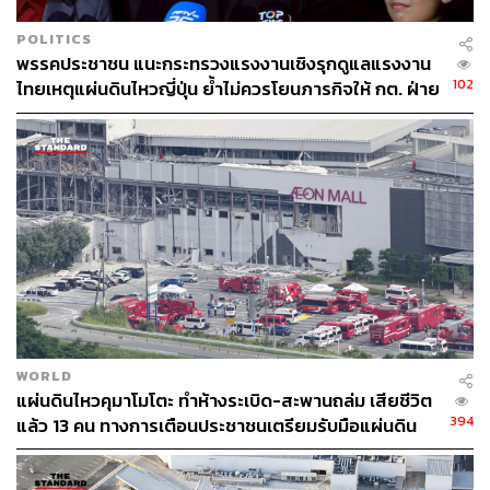
POLITICS
พรรคประชาชน แนะกระทรวงแรงงานเชิงรุกดูแลแรงงาน
102
ไทยเหตุแผ่นดินไหวญี่ปุ่น ย้ำไม่ควรโยนภารกิจให้ กต. ฝ่าย
เดียว
WORLD
แผ่นดินไหวคุมาโมโตะ ทำห้างระเบิด-สะพานถล่ม เสียชีวิต
394
แล้ว 13 คน ทางการเตือนประชาชนเตรียมรับมือแผ่นดิน
ไหวซ้ำ