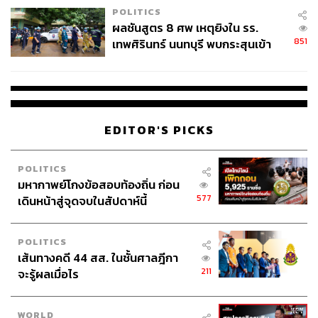
POLITICS
ผลชันสูตร 8 ศพ เหตุยิงใน รร.
851
เทพศิรินทร์ นนทบุรี พบกระสุนเข้า
จุดสำคัญ ‘ศีรษะ-หน้าอก’ ครูถูกยิง
4 นัด จากระยะไกล
EDITOR'S PICKS
POLITICS
มหากาพย์โกงข้อสอบท้องถิ่น ก่อน
577
เดินหน้าสู่จุดจบในสัปดาห์นี้
POLITICS
เส้นทางคดี 44 สส. ในชั้นศาลฎีกา
211
จะรู้ผลเมื่อไร
WORLD