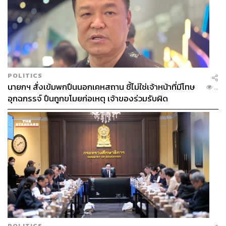
POLITICS
นายกฯ สั่งเข้มพกปืนนอกเคหสถาน ชี้ไม่ใช่เจ้าหน้าที่มีโทษ
...
อุกฉกรรจ์ ปืนถูกขโมยก่อเหตุ เจ้าของร่วมรับผิด
POLITICS