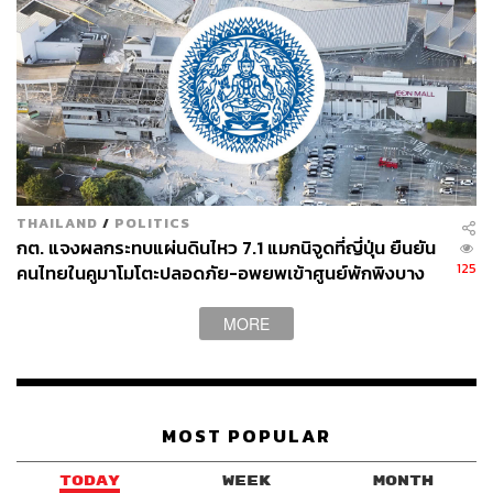
THAILAND
/
POLITICS
กต. แจงผลกระทบแผ่นดินไหว 7.1 แมกนิจูดที่ญี่ปุ่น ยืนยัน
125
คนไทยในคูมาโมโตะปลอดภัย-อพยพเข้าศูนย์พักพิงบาง
ส่วน
MORE
MOST POPULAR
TODAY
WEEK
MONTH