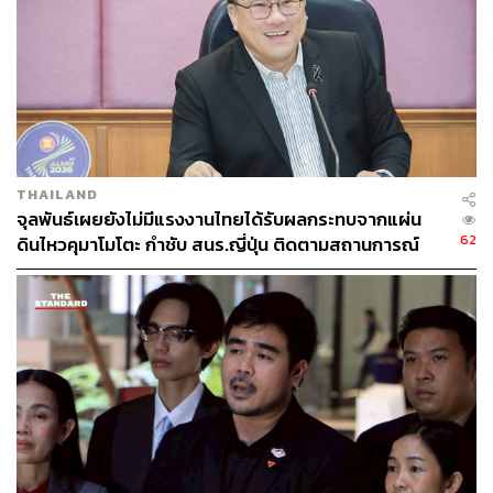
THE STANDARD TEAM
กองบรรณาธิการ THE STANDARD
ABOUT THE PHOTOGRAPHER
ศวิตา พูลเสถียร
ช่างภาพข่าว ประจำสำนักข่าว THE
STANDARD
THAILAND
จุลพันธ์เผยยังไม่มีแรงงานไทยได้รับผลกระทบจากแผ่น
62
ดินไหวคุมาโมโตะ กำชับ สนร.ญี่ปุ่น ติดตามสถานการณ์
ใกล้ชิด