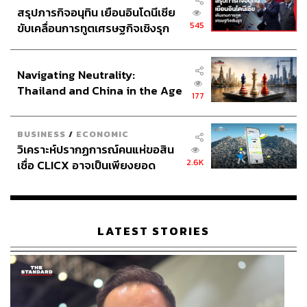
สรุปภารกิจอนุทิน เยือนอินโดนีเซีย
545
ขับเคลื่อนการทูตเศรษฐกิจเชิงรุก
ประกาศหุ้นส่วนยุทธศาสตร์ไทย –
อินโดนีเซีย
Navigating Neutrality:
Thailand and China in the Age
177
of a New Global Order
BUSINESS
/
ECONOMIC
วิเคราะห์ปรากฏการณ์คนแห่ขอสิน
2.6K
เชื่อ CLICX อาจเป็นเพียงยอด
ภูเขาน้ำแข็ง ของปัญหาหนี้ครัว
เรือนไทยที่ถูกซุกไว้
LATEST STORIES