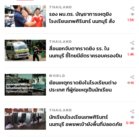
THAILAND
รอง ผบ.ตร. บัญชาการเหตุยิง
1.5K
โรงเรียนเทพศิรินทร์ นนทบุรี สั่ง
ค้นหา 2 รอบยืนยันไร้คนติดค้าง พบ
ศพปู่-ย่าที่บ้านพักผู้ก่อเหตุ
THAILAND
สื่อนอกจับตากราดยิง รร. ใน
1.4K
นนทบุรี ชี้ไทยมีอัตราครอบครองปืน
สูงในระดับต้นของภูมิภาค
WORLD
ย้อนเหตุกราดยิงในโรงเรียนต่าง
1K
ประเทศ ที่ผู้ก่อเหตุเป็นนักเรียน
THAILAND
นักเรียนโรงเรียนเทพศิรินทร์
0.9K
นนทบุรี อพยพเข้ายังพื้นที่ปลอดภัย
ชั่วคราว หลังเหตุใช้อาวุธปืนภายใน
โรงเรียนคลี่คลาย