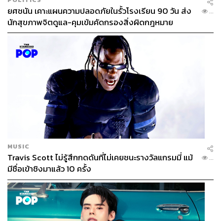
ยศชนัน เคาะแผนความปลอดภัยในรั้วโรงเรียน 90 วัน ส่ง
...
นักสุขภาพจิตดูแล-คุมเข้มคัดกรองสิ่งผิดกฎหมาย
MUSIC
Travis Scott ไม่รู้สึกกดดันที่ไม่เคยชนะรางวัลแกรมมี่ แม้
...
มีชื่อเข้าชิงมาแล้ว 10 ครั้ง