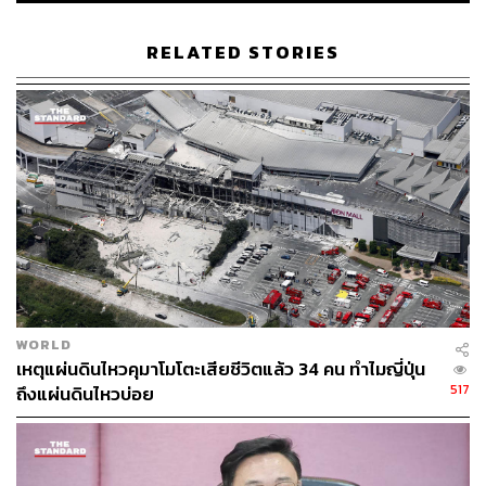
RELATED STORIES
TAGS:
แผ่นดินไหว
สุนัขกู้ภัย
สุนัขทหาร
แผ่นดินไหวในไทย
SAR DOG
WORLD
เหตุแผ่นดินไหวคุมาโมโตะเสียชีวิตแล้ว 34 คน ทำไมญี่ปุ่น
517
ถึงแผ่นดินไหวบ่อย
338
ABOUT THE AUTHOR