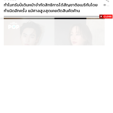
ทำไมทรัมป์เดินหน้าจำกัดสิทธิการได้สัญชาติอเมริกันโดย
...
กำเนิดอีกครั้ง แม้ศาลสูงสุดเคยตัดสินคัดค้าน
ENTERTAINMENT
เก้า นพเก้า และ พาย รินรดา เตรียมร่วมงานกันใน ‘รสกาล
...
Enchanted Taste In Time’