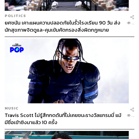
POLITICS
ยศชนัน เคาะแผนความปลอดภัยในรั้วโรงเรียน 90 วัน ส่ง
...
นักสุขภาพจิตดูแล-คุมเข้มคัดกรองสิ่งผิดกฎหมาย
MUSIC
Travis Scott ไม่รู้สึกกดดันที่ไม่เคยชนะรางวัลแกรมมี่ แม้
...
มีชื่อเข้าชิงมาแล้ว 10 ครั้ง