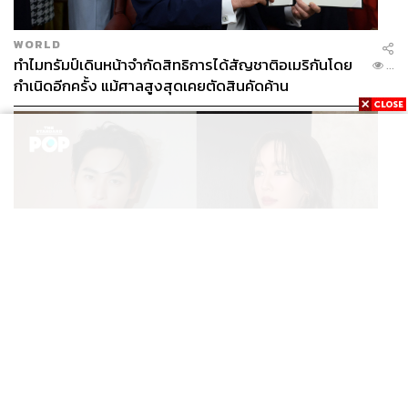
WORLD
ทำไมทรัมป์เดินหน้าจำกัดสิทธิการได้สัญชาติอเมริกันโดย
...
กำเนิดอีกครั้ง แม้ศาลสูงสุดเคยตัดสินคัดค้าน
ENTERTAINMENT
เก้า นพเก้า และ พาย รินรดา เตรียมร่วมงานกันใน ‘รสกาล
...
Enchanted Taste In Time’