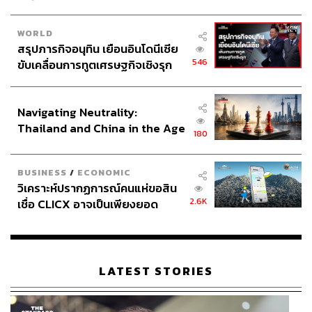
WORLD
สรุปภารกิจอนุทิน เยือนอินโดนีเซีย
546
ขับเคลื่อนการทูตเศรษฐกิจเชิงรุก
ประกาศหุ้นส่วนยุทธศาสตร์ไทย –
อินโดนีเซีย
Navigating Neutrality:
Thailand and China in the Age
180
of a New Global Order
BUSINESS
/
ECONOMIC
วิเคราะห์ปรากฏการณ์คนแห่ขอสิน
2.6K
เชื่อ CLICX อาจเป็นเพียงยอด
ภูเขาน้ำแข็ง ของปัญหาหนี้ครัว
เรือนไทยที่ถูกซุกไว้
LATEST STORIES