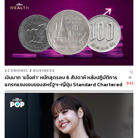
ECONOMIC
/
BUSINESS
เงินบาท ‘แข็งค่า’ หนักสุดรอบ 6 สัปดาห์ หลังปฏิบัติการ
633
แทรกแซงเยนของสหรัฐฯ-ญี่ปุ่น Standard Chartered
เปิดเป้าสิ้นปีนี้จ่อแข็งต่อแตะ 32.50 บาทต่อดอลลาร์