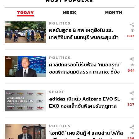
MOST POPULAR
TODAY
WEEK
MONTH
POLITICS
ผลชันสูตร 8 ศพ เหตุยิงใน รร.
897
เทพศิรินทร์ นนทบุรี พบกระสุนเข้า
จุดสำคัญ ‘ศีรษะ-หน้าอก’ ครูถูกยิง
4 นัด จากระยะไกล
POLITICS
ศาลปกครองไม่รับฟ้อง ‘หมอสรณ’
644
ขอเพิกถอนมติสรรหา กสทช. ชี้ยัง
ไม่ใช่ผู้เดือดร้อนเสียหาย
SPORT
adidas เปิดตัว Adizero EVO SL
507
EXO คอลเล็กชันพิเศษรับฤดูกาล
ภาพ:
พลอยจันทร์ สุขคง, TAT
College Football
พิสูจน์อักษร:
ลักษณ์นารา พักตร์เพียงจันทร์
POLITICS
TAGS:
เทศกาลน้ำแข็งและหิมะ
SapporoSnowFestival2019
‘เอกนิติ’ เผยเงินกู้ 4 แสนล้าน โฟกัส
Japan
Sapporo Snow Festival
การแกะสลักหิมะ
286