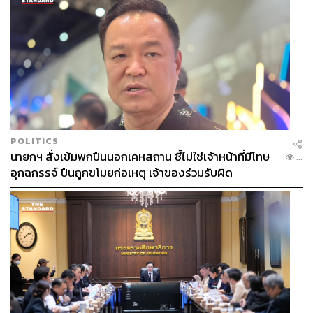
POLITICS
นายกฯ สั่งเข้มพกปืนนอกเคหสถาน ชี้ไม่ใช่เจ้าหน้าที่มีโทษ
...
อุกฉกรรจ์ ปืนถูกขโมยก่อเหตุ เจ้าของร่วมรับผิด