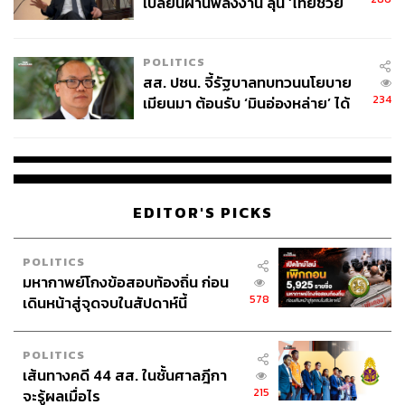
เปลี่ยนผ่านพลังงาน ลุ้น ‘ไทยช่วย
ไทยพลัส’ เฟส 2 รอประเมินความ
เหมาะสม
POLITICS
สส. ปชน. จี้รัฐบาลทบทวนนโยบาย
234
เมียนมา ต้อนรับ ‘มินอ่องหล่าย’ ได้
แค่สัญญาว่างเปล่า
89
EDITOR'S PICKS
ABOUT THE AUTHOR
พลอยจันทร์ สุขคง
POLITICS
Senior Content Creator ประจำกองไลฟ์สไตล์
มหากาพย์โกงข้อสอบท้องถิ่น ก่อน
สำนักข่าว THE STANDARD
578
เดินหน้าสู่จุดจบในสัปดาห์นี้
POLITICS
เส้นทางคดี 44 สส. ในชั้นศาลฎีกา
215
จะรู้ผลเมื่อไร