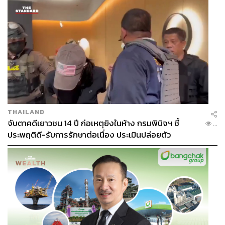
เบ็ดเสร็จ พอเขาเริ่มเห็นตัวตนของเราสามคน ก็ไปเอาคนนี้มา
แต่งเพลง คุณไปแต่งเพลงแนวนี้มา แล้วก็เลือกเพลง บรู๊ฟเอง
เมื่อเสร็จแล้วก็เอามาให้พวกเราร้อง
ปุ้ม:
พอเพลงถูกปรับให้ตรงกับวัย เพลงมันสดใส คนฟังก็สนุก
ซึ่งตอนนั้นไม่มีเพลงแบบนี้เลย มันกลายเป็นของใหม่ ของ
แปลก แล้วมันต่อกันติดกับวัยรุ่นยุคนั้น
แหม่ม:
ฟีดแบ็กมันเลยกลับมาเต็มๆ แฟนเพลงได้เจอคนที่เป็น
เหมือนพวกเขา แต่มีความเป็นลีดเดอร์ขึ้นมาอีกนิดหนึ่ง แล้ว
THAILAND
บังเอิญว่าวงเราเนี่ย แอม เสาวลักษณ์ เขาเป็นผู้นำที่ดีมากใน
จับตาคดีเยาวชน 14 ปี ก่อเหตุยิงในห้าง กรมพินิจฯ ชี้
...
แง่ที่ถ้าอยากทำอะไร เขาจะนำเสนอ เราแต่งตัวอย่างนี้กัน
ประพฤติดี-รับการรักษาต่อเนื่อง ประเมินปล่อยตัว
ไหม ลองมัดโบสีแดงกันไหม ท่าเต้นอีก พอภาพออกมามันเลย
โดดเด่น
แอม:
เราชอบดูนิตยสารจากญี่ปุ่น โอ้โห สมัยนั้นหาซื้อก็ยาก
ด้วย แพงด้วย หรืออย่างวิดีโอจากญี่ปุ่นถ้าจะซื้อก็ต้องสั่งมา
สมัยนั้นก่อนหน้าเรามันไม่มีอะไร ไม่มีใครเป็นตัวอย่างให้เรา
ดูเลย