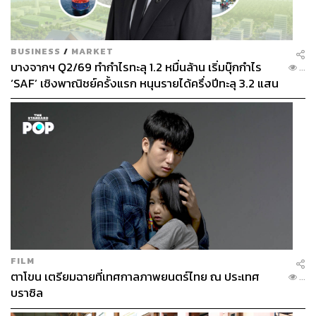
แหม่ม:
พวกเราอยู่ในยุคที่ต้องทำเองทุกอย่าง ไม่เหมือน
ศิลปินสมัยนี้ที่เดินตัวเปล่าเข้ามาในบริษัทแล้วพอเดินออกมา
BUSINESS
/
MARKET
อีกทีก็สำเร็จรูปเลย แต่ของเราต้องขวนขวายไปหามาเอง
บางจากฯ Q2/69 ทำกำไรทะลุ 1.2 หมื่นล้าน เริ่มบุ๊กกำไร
...
ทั้งหมด (หัวเราะ) เสื้อผ้า หน้าผม
‘SAF’ เชิงพาณิชย์ครั้งแรก หนุนรายได้ครึ่งปีทะลุ 3.2 แสน
ล้าน
ปุ้ม:
ไดร์ผมเอง แต่งหน้าเอง
แอม:
ท่าเต้นอะไรต่างๆ คิดเองหมด
แหม่ม:
พรุ่งนี้มีคอนเสิร์ต วันนี้ก็ต้องไปเดินซื้อเสื้อผ้าเอง นั่น
คือที่มาของการใส่เสื้อคนละสี เพราะว่าเสื้อสีเดียวกันมันหมด
(หัวเราะ)
FILM
ตาโขน เตรียมฉายที่เทศกาลภาพยนตร์ไทย ณ ประเทศ
...
บราซิล