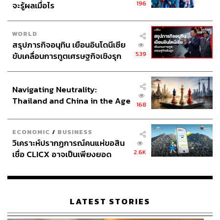
196
จะรู้ผลเมื่อไร
WORLD
สรุปภารกิจอนุทิน เยือนอินโดนีเซีย
539
ขับเคลื่อนการทูตเศรษฐกิจเชิงรุก
ประกาศหุ้นส่วนยุทธศาสตร์ไทย –
อินโดนีเซีย
Navigating Neutrality:
Thailand and China in the Age
168
of a New Global Order
ECONOMIC
/
BUSINESS
2
วิเคราะห์ปรากฏการณ์คนแห่ขอสิน
2.6K
เชื่อ CLICX อาจเป็นเพียงยอด
‘ก๊อก ก๊อก ก๊อก เปิดประตู เปิดออกดู เขาเป็นใคร’ เพลง ประตู
ภูเขาน้ำแข็ง ของปัญหาหนี้ครัว
ใจ จากอัลบั้มชุดที่สอง ส่งให้วง ‘สาวสาวสาว’ แจ้งเกิดอย่าง
เรือนไทยที่ถูกซุกไว้
เต็มตัว
LATEST STORIES
แหม่ม:
พูดจริงๆ นะ คุณระย้าคือคนจัดการทั้งหมดแบบ