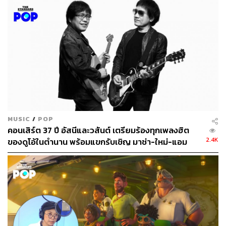
แมคอินทอช
คิดว่าอะไรที่ทำให้แฟนเพลงจดจำ ‘สาวสาวสาว’ ได้มาจนถึง
ทุกวันนี้
แอม:
ทุกอย่างมันรวมกันไปหมด
แหม่ม:
เพลงที่ดีด้วย
MUSIC
/
POP
แอม:
สมัยก่อนมันยังไม่มีโซเชียลเน็ตเวิร์กที่คอนเน็กต์กันทั่ว
คอนเสิร์ต 37 ปี อัสนีและวสันต์ เตรียมร้องทุกเพลงฮิต
โลก ทุกวันนี้ถ้าคุณอยากจะรู้จักศิลปินญี่ปุ่น เกาหลี ฝรั่ง คุณก็
2.4K
ของดูโอ้ในตำนาน พร้อมแขกรับเชิญ มาช่า-ใหม่-แอม
สามารถชมงานของเขาได้โดยไม่ต้องเดินทางไปดู แต่สมัย
ขายบัตร 8 มี.ค. นี้
ก่อนมันไม่มี หนังก็เข้าฉายไม่พร้อมเมืองนอก เพราะฉะนั้น
ศิลปินต่างประเทศไม่ต้องพูดถึงเลย มันไกลเหลือเกิน
แหม่ม:
มันก็มีแต่พวกเรานี่แหละที่เป็นวัยเดียวกัน (หัวเราะ)
ปุ้ม:
แล้วตอนนั้นพวกเด็กวัยรุ่นโดยเฉพาะที่เป็นผู้หญิงเหมือน