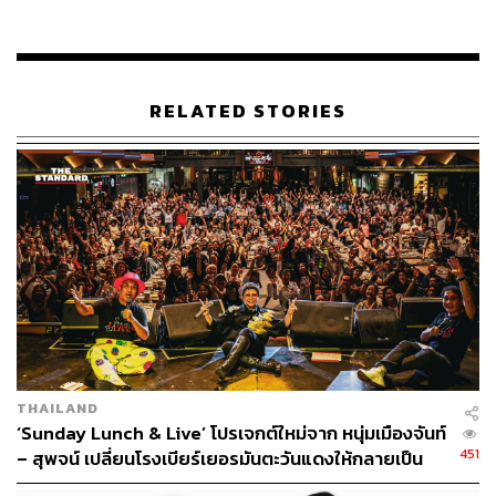
1
RELATED STORIES
‘สาวสาวสาว’ เกิร์ลกรุ๊ปวงแรกของเมืองไทย
แหม่ม:
จริงๆ ถ้าพูดถึงนักร้องที่รวมตัวกัน มีก่อนหน้าเรานะ
คะ ที่เป็นรุ่นผู้ใหญ่เลยก็มีอย่าง วงดอกไม้ป่า วงเดอะฮอทเปป
เปอร์ ซิงเกอร์ส นั่นคือรุ่นน้า รุ่นพี่
แอม:
คือรุ่นเพื่อนแม่
แหม่ม:
เขาก็จะร้องเพลงแบบเพราะๆ แต่อย่างไอ้สามคนนี้ที่
ออกมา
THAILAND
‘Sunday Lunch & Live’ โปรเจกต์ใหม่จาก หนุ่มเมืองจันท์
แอม:
ร้องเพลงแล้วเต้นย้องแย้ง แบบนี้ยังไม่มี
451
– สุพจน์ เปลี่ยนโรงเบียร์เยอรมันตะวันแดงให้กลายเป็น
เวทีคอนเสิร์ตมื้อเที่ยง
แหม่ม:
ตอนนั้นจะมีแต่แบนด์ผู้ชายดังๆ อย่าง แกรนด์เอ็กซ์