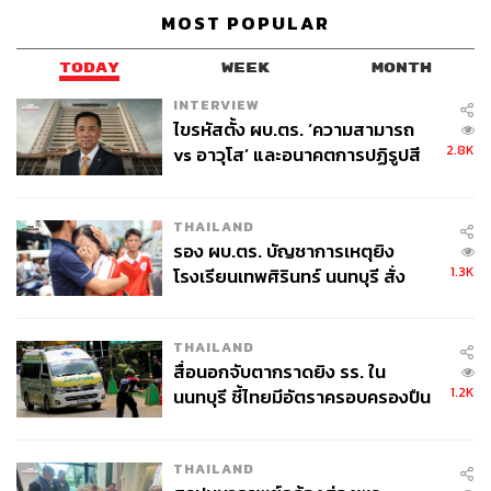
เป็นนักร้องสักแค่ไหน
MOST POPULAR
แหม่ม:
ถ้าพูดกันจริงๆ หนึ่ง เรื่องการอยากออกเทป ออก
TODAY
WEEK
MONTH
อัลบั้มไม่มี สมัยนั้นอาชีพศิลปินคืออาชีพที่ไม่มีใครอยากให้
ลูกตัวเองเป็น มันน่าอาย มันเสื่อมเสีย นั่นคือช่วงที่แม่ๆ เรา
INTERVIEW
ไขรหัสตั้ง ผบ.ตร. ‘ความสามารถ
เติบโตมา แล้วเราก็จะได้ยินแบบนี้มาตลอด ส่วนเรื่องที่ว่า
2.8K
vs อาวุโส’ และอนาคตการปฏิรูปสี
แล้วพวกเราอยากจะเป็นนักร้อง หรือมีพรสวรรค์อยู่แล้วไหม
กากี กับ พล.ต.อ. เอก อังสนานนท์
ถ้าพูดก็คือมีพรสวรรค์โดยไม่รู้ตัว แต่ไม่ได้โฟกัสที่จะฟอล
โลว์พรสวรรค์เพื่อเป็นศิลปิน
THAILAND
รอง ผบ.ตร. บัญชาการเหตุยิง
แอม:
ไม่มีความสำนึกอะไรทั้งสิ้น (หัวเราะ)
1.3K
โรงเรียนเทพศิรินทร์ นนทบุรี สั่ง
ค้นหา 2 รอบยืนยันไร้คนติดค้าง พบ
แหม่ม:
แต่คนนี้ (หมายถึงแอม เสาวลักษณ์) คือชอบเล่นกีตาร์
ศพปู่-ย่าที่บ้านพักผู้ก่อเหตุ
ชอบแต่งเพลง หรืออย่างคนนี้ (หมายถึงปุ้ม อรวรรณ) ก็ชอบ
THAILAND
ร้องเพลงตามทั่วไป เพราะฉะนั้นพอความชอบร้องเพลง กับ
สื่อนอกจับตากราดยิง รร. ใน
พรสวรรค์มาบวกกับการที่เราได้คุณ ‘ระย้า’ มาดูแล
1.2K
นนทบุรี ชี้ไทยมีอัตราครอบครองปืน
(ประเสริฐ พงษ์ธนานิกร อดีตดีเจชื่อดัง
Music Train หรือ
สูงในระดับต้นของภูมิภาค
‘รถไฟดนตรี’
คือรายการวิทยุที่ได้รับความนิยมอย่างสูงสุด)
THAILAND
ซึ่ง ณ ตอนนั้นเป็นนักจัดรายการวิทยุที่ดังที่สุดในประเทศ ไม่มี