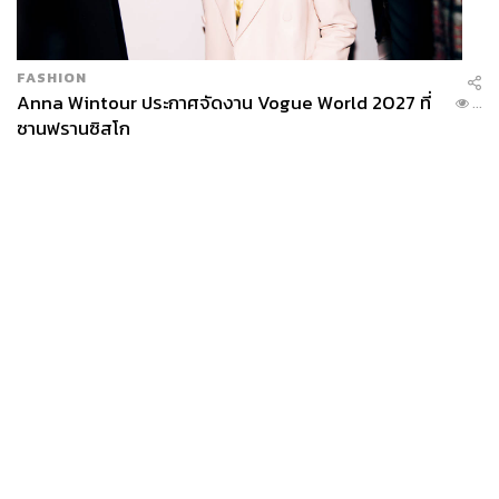
แอม:
คืออยากจะบอกว่าจริงๆ แล้ววงสาวสาวสาว ไม่ได้มีแค่
FASHION
เสื้อผ้า หน้าผม หรือนึกถึงแต่โบอย่างเดียวนะคะ แต่เราต้อง
Anna Wintour ประกาศจัดงาน Vogue World 2027 ที่
...
ร้องเพลงได้ด้วย ต้องประสานเสียงได้ด้วย ซึ่งเราร้องจริง ร้อง
ซานฟรานซิสโก
สดเองทั้งหมด ไม่มีคอรัสอยู่ข้างหลัง เราต้องเพอร์ฟอร์แมนซ์
ได้ด้วย และอีกข้อคือต้องวางตัวให้อยู่ในวงการได้ด้วย เพราะ
ว่าถ้ามีแต่โบอย่างเดียวคงอยู่ได้ไม่ยาว มันมีองค์ประกอบ
หลายอย่างมาประกอบกัน
แหม่ม:
อีกข้อคืออะไรก็ตามที่ทำให้การทำงานมันง่ายสำหรับ
เรา เราก็จะทำ ซึ่งการร้องประสานมันง่ายสำหรับเรา แต่เราก็
ฝึกฝนในเพลงที่ยากขึ้นๆ เพราะฉะนั้นพอถึงจุดหนึ่งที่เราผ่าน
News
Wealth
Pop
ความเป็นเด็ก ซึ่งเคยสดใส ร่าเริง สมวัย ไปสู่จุดที่โตขึ้น มันก็
Podcast
Video
Now
ต้องพัฒนาต่อไปในเรื่องของความสามารถ ซึ่งพวกเราก็ไปต่อ
Opinion
Careers
Events
Privacy
About
Contact
ของเราได้
Policy
FOR
แอม:
เท่าที่ได้ยินผู้ใหญ่พูดให้เราฟังเนี่ย เมื่อก่อนศิลปินเขาจะ
ADVERTISING
วัดกันที่การแสดงสด อย่างพอวงโน้นวงนี้เปิดตัวออกมา เดี๋ยว