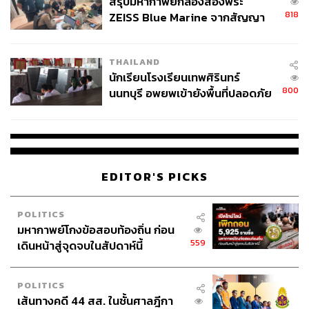
สรุปมหากาพย์กล้องส่องพระ
วัยรุ่นไทยคนไหนไม่รู้จักรายการ
รถไฟดนตรี
เพราะฉะนั้น
818
ZEISS Blue Marine จากสัญญา
เขาคือนักจัดรายการวิทยุที่มีอิทธิพลต่อคนฟังวัยรุ่นทั้ง
ผลิต 8.3 ล้าน สู่ข้อพิพาท ‘มา
ประเทศ มีแบ็กกราวด์คือแม่ที่เป็นนักร้องดัง มันก็เลยทำให้
เวลล์ฯ’ ฟ้อง ‘โทน บางแค’ ผิดนัด
หลายๆ อย่างไหลไปตามกระแสโดยบังเอิญ
THAILAND
จ่ายหนี้-แอบระบุแบรนด์
นักเรียนโรงเรียนเทพศิรินทร์
800
นนทบุรี อพยพเข้ายังพื้นที่ปลอดภัย
ชั่วคราว หลังเหตุใช้อาวุธปืนภายใน
โรงเรียนคลี่คลาย
EDITOR'S PICKS
POLITICS
มหากาพย์โกงข้อสอบท้องถิ่น ก่อน
559
เดินหน้าสู่จุดจบในสัปดาห์นี้
POLITICS
เส้นทางคดี 44 สส. ในชั้นศาลฎีกา