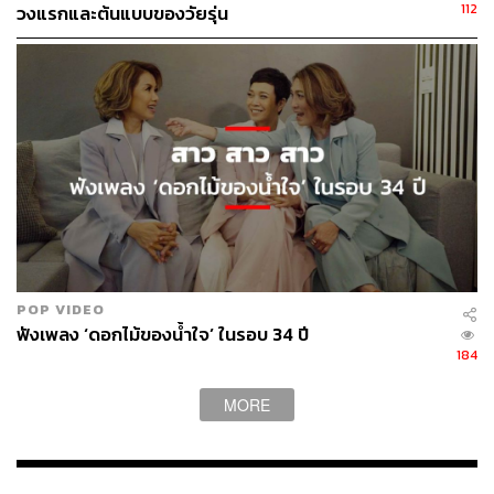
112
วงแรกและต้นแบบของวัยรุ่น
แหม่ม:
พูดง่ายๆ คือแปลกกว่าชาวบ้าน ณ เวลานั้นค่ะ
POP VIDEO
ฟังเพลง ‘ดอกไม้ของน้ำใจ’ ในรอบ 34 ปี
184
MORE
เส้นทางของ ‘สาวสาวสาว’ เริ่มต้นมาจากการชักนำของแม่ๆ
(สุดา ชื่นบาน และฉันทนา กิติยพันธ์ ซึ่งเป็นนักร้องชื่อดังใน
ยุคนั้น) ถามจริงๆ แล้วตัวเราเองในตอนนั้น ‘บอร์นทูบี’ ที่จะ