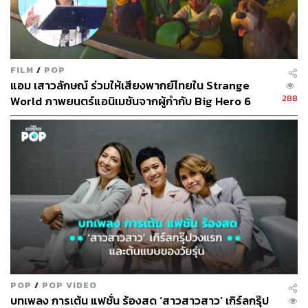
กัน เขาจะไม่มีต้นแบบ…
แหม่ม:
สมัยนี้เขาเรียกว่าไอดอล
ปุ้ม:
แต่พอเขาเห็นพวกเรา เฮ้ย อย่างนี้แหละที่เราอยากจะเห็น
FILM
/
POP
แอม เสาวลักษณ์ ร่วมให้เสียงพากย์ไทยใน Strange
อยากจะเป็น เราเหมือนเป็นตัวแทนของพวกเขาที่ก้าวขึ้นไป
288
World ภาพยนตร์แอนิเมชันจากผู้กำกับ Big Hero 6
ยืนบนเวที
แหม่ม:
เราร้องเพลงที่คนวัยเดียวกันร้อง และเป็นเพลงที่แต่ง
ขึ้นใหม่ ไม่ใช่ว่าไปเอาเพลงเพราะๆ ที่มีอยู่ก่อนแล้วมาร้อง
สองคือบุคลิก การแต่งตัว มันเลยดูเหมือนเป็นผู้นำแฟชั่นของ
คนยุคนั้น วัยนั้น
แอม:
อย่างเรื่องของเพลง เราร้องด้วย เต้นด้วย มันมี
choreography มันมีเรื่องของเสื้อผ้าที่ก่อนหน้าเรายังไม่มีใคร
ใส่แบบนี้
ปุ้ม:
โบใหญ่กินหัว กระโปรงบานสุ่ม
POP
/
POP VIDEO
บทเพลง การเต้น แฟชั่น ร้องสด ‘สาวสาวสาว’ เกิร์ลกรุ๊ป