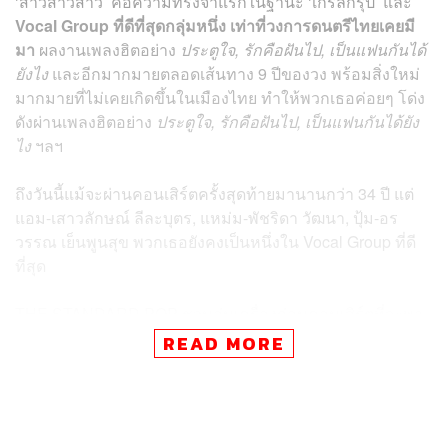
‘สาวสาวสาว’ คือความทรงจำแรกในฐานะ ‘เกิร์ลกรุ๊ป’ และ
Vocal Group ที่ดีที่สุดกลุ่มหนึ่ง เท่าที่วงการดนตรีไทยเคยมี
มา
ผลงานเพลงฮิตอย่าง
ประตูใจ, รักคือฝันไป, เป็นแฟนกันได้
ยังไง
และอีกมากมายตลอดเส้นทาง 9 ปีของวง พร้อมสิ่งใหม่
มากมายที่ไม่เคยเกิดขึ้นในเมืองไทย ทำให้พวกเธอค่อยๆ โด่ง
ดังผ่านเพลงฮิตอย่าง
ประตูใจ, รักคือฝันไป, เป็นแฟนกันได้ยัง
ไง
ฯลฯ
ถึงวันนี้แม้จะผ่านคอนเสิร์ตครั้งสุดท้ายมานานกว่า 34 ปี แต่
แอม-เสาวลักษณ์ ลีละบุตร, แหม่ม-พัชริดา วัฒนา, ปุ้ม-อร
วรรณ เย็นพูนสุข พวกเธอยังคงเป็นหนึ่งใน Vocal Group ที่ดี
ที่สุด
THE STANDARD POP ชวนอุ่นเครื่องก่อนคอนเสิร์ตที่จะพา
พวกเธอกลับมารียูเนียนอีกครั้งใน #สาวสาวสาว 34 ปี ที่รอ
READ MORE
คอย ครั้งนี้ #ไม่ใช่ฝันไป ที่จะเกิดขึ้นในสัปดาห์หน้า