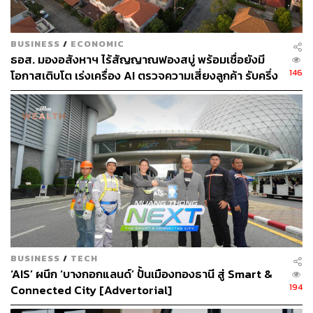
BUSINESS
/
ECONOMIC
ธอส. มองอสังหาฯ ไร้สัญญาณฟองสบู่ พร้อมเชื่อยังมี
146
โอกาสเติบโต เร่งเครื่อง AI ตรวจความเสี่ยงลูกค้า รับครึ่ง
ปีหลัง ยกระดับจับธุรกรรมต้องสงสัย-ปล่อยกู้เฉพาะ
บุคคล
BUSINESS
/
TECH
‘AIS’ ผนึก ‘บางกอกแลนด์’ ปั้นเมืองทองธานี สู่ Smart &
194
Connected City [Advertorial]