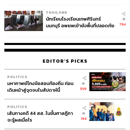
ผลิต 8.3 ล้าน สู่ข้อพิพาท ‘มา
เวลล์ฯ’ ฟ้อง ‘โทน บางแค’ ผิดนัด
THAILAND
จ่ายหนี้-แอบระบุแบรนด์
นักเรียนโรงเรียนเทพศิรินทร์
794
นนทบุรี อพยพเข้ายังพื้นที่ปลอดภัย
ชั่วคราว หลังเหตุใช้อาวุธปืนภายใน
โรงเรียนคลี่คลาย
EDITOR'S PICKS
POLITICS
มหากาพย์โกงข้อสอบท้องถิ่น ก่อน
559
เดินหน้าสู่จุดจบในสัปดาห์นี้
POLITICS
เส้นทางคดี 44 สส. ในชั้นศาลฎีกา
194
จะรู้ผลเมื่อไร