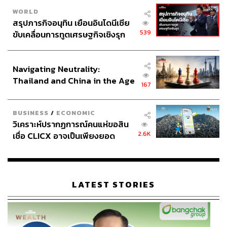
WORLD
สรุปภารกิจอนุทิน เยือนอินโดนีเซีย
539
ขับเคลื่อนการทูตเศรษฐกิจเชิงรุก
ประกาศหุ้นส่วนยุทธศาสตร์ไทย –
อินโดนีเซีย
Navigating Neutrality:
Thailand and China in the Age
167
of a New Global Order
BUSINESS
/
ECONOMIC
วิเคราะห์ปรากฏการณ์คนแห่ขอสิน
2.6K
เชื่อ CLICX อาจเป็นเพียงยอด
ภูเขาน้ำแข็ง ของปัญหาหนี้ครัว
เรือนไทยที่ถูกซุกไว้
LATEST STORIES