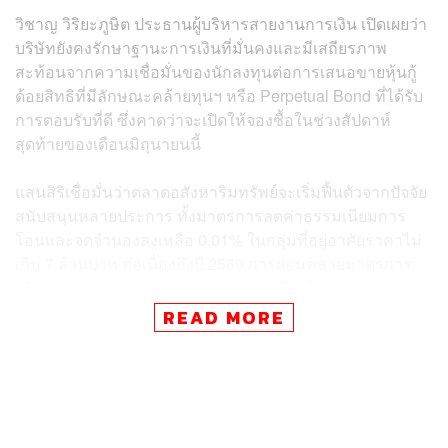
วิชาญ วิริยะภูษิต ประธานผู้บริหารสายงานการเงิน เปิดเผยว่า
บริษัทยังคงรักษาฐานะการเงินที่มั่นคงและมีเสถียรภาพ
สะท้อนจากความเชื่อมั่นของนักลงทุนต่อการเสนอขายหุ้นกู้
ด้อยสิทธิที่มีลักษณะคล้ายทุนฯ หรือ Perpetual Bond ที่ได้รับ
การตอบรับที่ดี ซึ่งคาดว่าจะเปิดให้จองซื้อในช่วงสัปดาห์
สุดท้ายของเดือนมิถุนายนนี้
แสนสิริเชื่อมั่นว่าตลาดอสังหาริมทรัพย์จะเริ่มฟื้นตัวจากปัจจัย
สนับสนุนหลายประการ ทั้งมาตรการลดค่าธรรมเนียมการ
โอนและจดจำนองลงเหลือ 0.01% ในกลุ่มที่อยู่อาศัยราคาไม่
เกิน 7 ล้านบาท ต่อเนื่องถึงปี 2569 การผ่อนคลายมาตรการ
LTV ชั่วคราว รวมถึงการลดอัตราดอกเบี้ยนโยบายลง 0.25%
มาอยู่ที่ 1.75% ต่อปี
READ MORE
ปัจจัยบวกด้านดีมานด์ที่สำคัญคือความต้องการในกลุ่มบ้าน
แนวราบที่เพิ่มขึ้นอย่างมีนัยสำคัญและครอบคลุมทุกเซกเมน
ต์ โดยเฉพาะในกลุ่มที่อยู่อาศัยระดับบน ซึ่งแสนสิริมีความ
เชี่ยวชาญและครองส่วนแบ่งตลาดในระดับแนวหน้า