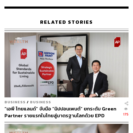
RELATED STORIES
616
ABOUT THE AUTHOR
ถนัดกิจ จันกิเสน
Content Creator ประจำกองบรรณาธิการ
THE STANDARD WEALTH ผู้เสพติดโลก
ธุรกิจ การตลาด เทคโนโลยี และชอบสำรวจ
โลกออฟไลน์และออนไลน์มาถอดรหัสความ
เคลื่อนไหวให้เป็นเรื่องเข้าใจง่าย สนุก และได้
ไอเดียใหม่ๆ
BUSINESS
/
BUSINESS
“เอพี ไทยแลนด์” จับมือ “นิปปอนเพนต์” ยกระดับ Green
175
Partner รายแรกในไทยสู่มาตรฐานโลกด้วย EPD
International พร้อมชูแนวคิด Global Standards for
Global Sustainable Living ส่งมอบบ้านคุณภาพ ลด