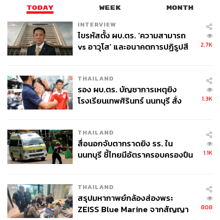
TODAY
WEEK
MONTH
INTERVIEW
ไขรหัสตั้ง ผบ.ตร. ‘ความสามารถ
2.7K
vs อาวุโส’ และอนาคตการปฏิรูปสี
กากี กับ พล.ต.อ. เอก อังสนานนท์
THAILAND
รอง ผบ.ตร. บัญชาการเหตุยิง
1.3K
โรงเรียนเทพศิรินทร์ นนทบุรี สั่ง
ค้นหา 2 รอบยืนยันไร้คนติดค้าง พบ
ศพปู่-ย่าที่บ้านพักผู้ก่อเหตุ
THAILAND
สื่อนอกจับตากราดยิง รร. ใน
1.1K
นนทบุรี ชี้ไทยมีอัตราครอบครองปืน
สูงในระดับต้นของภูมิภาค
THAILAND
สรุปมหากาพย์กล้องส่องพระ
808
ZEISS Blue Marine จากสัญญา