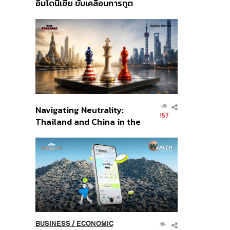
อินโดนีเซีย ขับเคลื่อนการทูต
เศรษฐกิจเชิงรุก ประกาศหุ้น
ส่วนยุทธศาสตร์ไทย –
อินโดนีเซีย
Navigating Neutrality:
157
Thailand and China in the
Age of a New Global
Order
BUSINESS
/
ECONOMIC