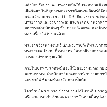
หลังปิดปรับปรุงและประกาศเปิดให้ประชาชนเข้าชมไ
เป็นต้นมา ในที่สุด ทางพระราชวังสนามจันทร์ก็ถือฤ
พร้อมจัดงานครบรอบ ‘111 ปี รำลึก…พระราชวังสนาม
บรรยากาศและวิถีชาววังสมัยรัชกาลที่ 6 กินอาห
ของพระตำหนักต่างๆ ซึ่งแต่ละหลังจะจัดแสดงนิทร
ของเครื่องใช้โบราณด้วย
พระราชวังสนามจันทร์ เป็นพระราชวังที่พระบาทสมเด็จ
ทรงพระยศเป็นสมเด็จพระบรมโอรสาธิราชสยามมกุ
การะองค์พระปฐมเจดีย์
ภายในเขตพระราชวังมีพระที่นั่งสวยงามมากมาย อาทิ พ
ตะวันตก พระตำหนักชาลีมงคลอาสน์ กับงานสถาปัต
แบบฮาล์ฟ ทิมเบอร์ของอังกฤษ เป็นต้น
ใครที่สนใจ สามารถเข้าร่วมงานได้ในวันที่ 1 กร
หรือสามารถเข้าเยี่ยมชมพระราชวังแบบเต็มรูปแบบ