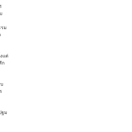
1
บบ
รรม
ว
งแต่
ัก
บบ
ร
รปฐม