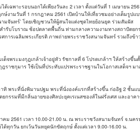
ด้เฉพาะรอบนอกได้เพียงวันละ 2 เวลา ตั้งแต่วันที่ 1 เมษายน 256
กษ์งามวันที่ 1 กรกฎาคม 2561 เปิดบ้านให้เที่ยวชมอย่างเต็มรูปแ
จันทร์’ โดยเชิญชวนให้ผู้สนใจแต่งชุดไทยย้อนยุค ร่วมสัมผัส
ารสำรับโบราณ ช้อปตลาดพื้นถิ่น ท่ามกลางความงามทางสถาปัตยก
รศการเฉลิมพระเกียรติ ภาพถ่ายพระราชวังสนามจันทร์ รวมถึงข้า
พระมงกุฎเกล้าเจ้าอยู่หัว รัชกาลที่ 6 โปรดเกล้าฯ ให้สร้างขึ้นตั้
ฎราชกุมาร ใช้เป็นที่ประทับแปรพระราชฐานในโอกาสเสด็จฯ มาส
ระที่นั่งพิมานปฐม พระที่นั่งองค์แรกที่สร้างขึ้น ก่ออิฐ 2 ชั้นแ
ยกรรมที่มีกลิ่นอายของศิลปะยุค
เรเนสซองส์
ในฝรั่งเศส และอาคา
กฎาคม 2561 เวลา 10.00-21.00 น. ณ พระราชวังสนามจันทร์ จ.นค
ได้
ทุกวัน ยกเว้นวันหยุดนักขัตฤกษ์ ตั้งแต่เวลา 9.00-16.00 น.