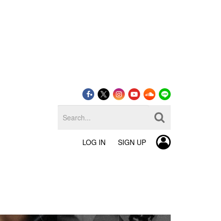
LOG IN
SIGN UP