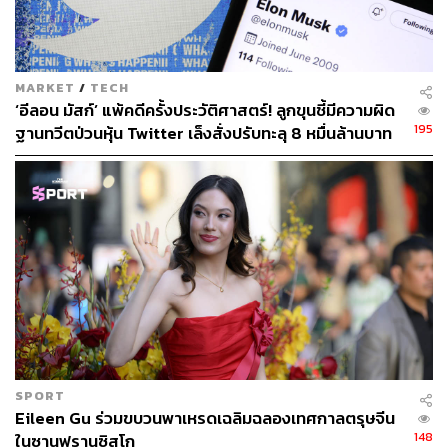
MARKET
/
TECH
‘อีลอน มัสก์’ แพ้คดีครั้งประวัติศาสตร์! ลูกขุนชี้มีความผิด
195
ฐานทวีตป่วนหุ้น Twitter เล็งสั่งปรับทะลุ 8 หมื่นล้านบาท
SPORT
Eileen Gu ร่วมขบวนพาเหรดเฉลิมฉลองเทศกาลตรุษจีน
148
ในซานฟรานซิสโก