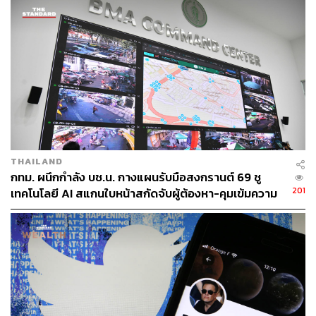
ABOUT THE AUTHOR
ปณชัย อารีเพิ่มพร
นักการตลาดผู้ฝักใฝ่ในแวดวงนวัตกรรมและ
เทคโนโลยี แต่บางทีก็เผลอมีใจให้วัฒนธรรม
POP อยู่ร่ำไป ใช้เวลาว่างไปกับการเสพศิลป์
และเฝ้ามองปรากฏการณ์ทางสังคม
THAILAND
กทม. ผนึกกำลัง บช.น. กางแผนรับมือสงกรานต์ 69 ชู
201
เทคโนโลยี AI สแกนใบหน้าสกัดจับผู้ต้องหา-คุมเข้มความ
ปลอดภัยทั่วกรุง