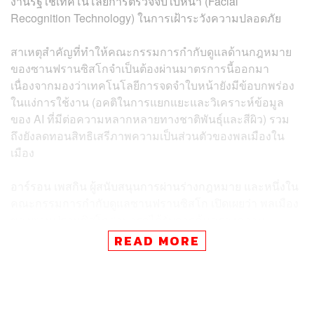
งานรัฐใช้เทคโนโลยีการตรวจจับใบหน้า (Facial
Recognition Technology) ในการเฝ้าระวังความปลอดภัย
สาเหตุสำคัญที่ทำให้คณะกรรมการกำกับดูแลด้านกฎหมาย
ของซานฟรานซิสโกจำเป็นต้องผ่านมาตรการนี้ออกมา
เนื่องจากมองว่าเทคโนโลยีการจดจำใบหน้ายังมีข้อบกพร่อง
ในแง่การใช้งาน (อคติในการแยกแยะและวิเคราะห์ข้อมูล
ของ AI ที่มีต่อความหลากหลายทางชาติพันธ์ุและสีผิว) รวม
ถึงยังลดทอนสิทธิเสรีภาพความเป็นส่วนตัวของพลเมืองใน
เมือง
อาร์รอน เพสกิน ผู้สนับสนุนการผ่านร่างกฎหมาย และหนึ่งใน
คณะกรรมการกำกับดูแลซานฟรานซิสโก เปิดเผยว่า พลเมือง
ของซานฟรานซิสโกสามารถได้รับการคุ้มครองความ
ปลอดภัยและมีนโยบายที่ดีได้โดยไม่จำเป็นว่ารัฐจะต้อง
READ MORE
รับรองสถานะดังกล่าว แต่ให้ใช้วิธีการให้ข้อมูลที่ดีกับชุมชน
แทน ไม่ใช่การพึ่งพาเทคโนโลยีของรัฐบาลมาเฝ้าระวังตลอด
เวลา