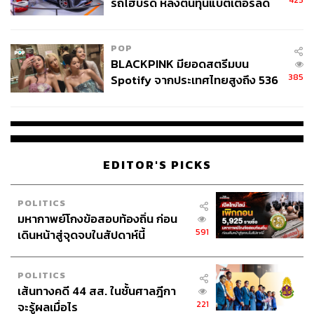
รถไฮบริด หลังต้นทุนแบตเตอรี่ลด
ลง - จีนแห่บุกตลาดเกิดใหม่
POP
BLACKPINK มียอดสตรีมบน
385
Spotify จากประเทศไทยสูงถึง 536
ล้านครั้ง ตลอด 10 ปีที่ผ่านมา
EDITOR'S PICKS
POLITICS
มหากาพย์โกงข้อสอบท้องถิ่น ก่อน
591
เดินหน้าสู่จุดจบในสัปดาห์นี้
POLITICS
เส้นทางคดี 44 สส. ในชั้นศาลฎีกา
221
จะรู้ผลเมื่อไร