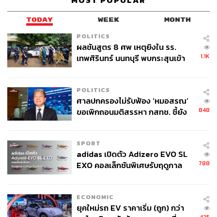
MOST POPULAR
TODAY
WEEK
MONTH
POLITICS
ผลชันสูตร 8 ศพ เหตุยิงใน รร.
1.1K
เทพศิรินทร์ นนทบุรี พบกระสุนเข้า
จุดสำคัญ ‘ศีรษะ-หน้าอก’ ครูถูกยิง
4 นัด จากระยะไกล
POLITICS
ศาลปกครองไม่รับฟ้อง ‘หมอสรณ’
848
ขอเพิกถอนมติสรรหา กสทช. ชี้ยัง
ไม่ใช่ผู้เดือดร้อนเสียหาย
SPORT
adidas เปิดตัว Adizero EVO SL
788
EXO คอลเล็กชันพิเศษรับฤดูกาล
College Football
ECONOMIC
ยุคใหม่รถ EV ราคาเริ่ม (ถูก) กว่า
425