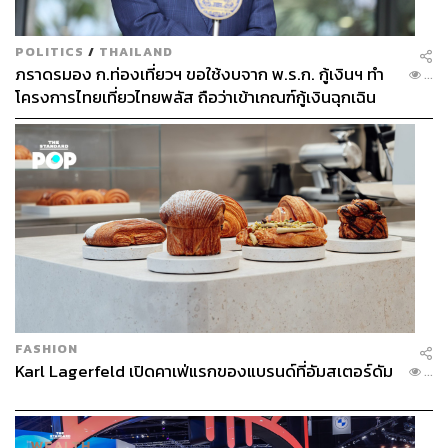
POLITICS
/
THAILAND
ภราดรมอง ก.ท่องเที่ยวฯ ขอใช้งบจาก พ.ร.ก. กู้เงินฯ ทำ
...
โครงการไทยเที่ยวไทยพลัส ถือว่าเข้าเกณฑ์กู้เงินฉุกเฉิน
FASHION
Karl Lagerfeld เปิดคาเฟ่แรกของแบรนด์ที่อัมสเตอร์ดัม
...