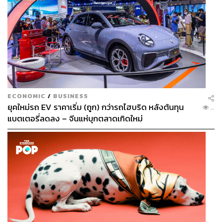
ECONOMIC
/
BUSINESS
ยุคใหม่รถ EV ราคาเริ่ม (ถูก) กว่ารถไฮบริด หลังต้นทุน
...
แบตเตอรี่ลดลง – จีนแห่บุกตลาดเกิดใหม่