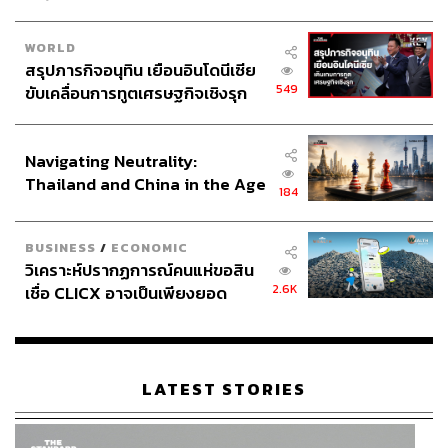
WORLD
สรุปภารกิจอนุทิน เยือนอินโดนีเซีย
549
ขับเคลื่อนการทูตเศรษฐกิจเชิงรุก
ประกาศหุ้นส่วนยุทธศาสตร์ไทย –
อินโดนีเซีย
Navigating Neutrality:
Thailand and China in the Age
184
of a New Global Order
BUSINESS
/
ECONOMIC
วิเคราะห์ปรากฏการณ์คนแห่ขอสิน
2.6K
เชื่อ CLICX อาจเป็นเพียงยอด
ภูเขาน้ำแข็ง ของปัญหาหนี้ครัว
เรือนไทยที่ถูกซุกไว้
LATEST STORIES