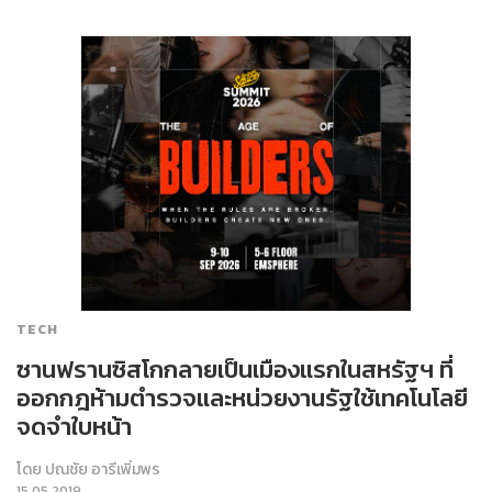
TECH
ซานฟรานซิสโกกลายเป็นเมืองแรกในสหรัฐฯ ที่
ออกกฎห้ามตำรวจและหน่วยงานรัฐใช้เทคโนโลยี
จดจำใบหน้า
โดย
ปณชัย อารีเพิ่มพร
15.05.2019