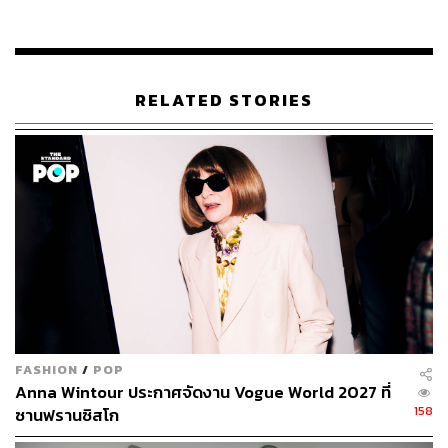
พิสูจน์อักษร:
พรนภัส ชำนาญค้า
อ้างอิง:
www.theguardian.com/us-news/2019/may/14/s
RELATED STORIES
an-francisco-facial-recognition-police-ban
www.engadget.com/2019/05/14/san-francisco-bans-
city-use-of-facial-recognition
TAGS:
Facial recognition
San Francisco
FASHION
/
POP
Anna Wintour ประกาศจัดงาน Vogue World 2027 ที่
158
ซานฟรานซิสโก
58