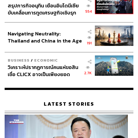
สรุปภารกิจอนุทิน เยือนอินโดนีเซีย
554
ขับเคลื่อนการทูตเศรษฐกิจเชิงรุก
ประกาศหุ้นส่วนยุทธศาสตร์ไทย –
อินโดนีเซีย
Navigating Neutrality:
Thailand and China in the Age
191
of a New Global Order
BUSINESS
/
ECONOMIC
วิเคราะห์ปรากฏการณ์คนแห่ขอสิน
2.7K
เชื่อ CLICX อาจเป็นเพียงยอด
ภูเขาน้ำแข็ง ของปัญหาหนี้ครัว
เรือนไทยที่ถูกซุกไว้
LATEST STORIES