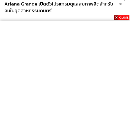
Ariana Grande เปิดตัวโปรแกรมดูแลสุขภาพจิตสำหรับ
...
คนในอุตสาหกรรมดนตรี
News
Wealth
Pop
Podcast
Video
Now
Opinion
Careers
Events
Privacy
About
Contact
Policy
FOR
ADVERTISING
MEMBERSHIP