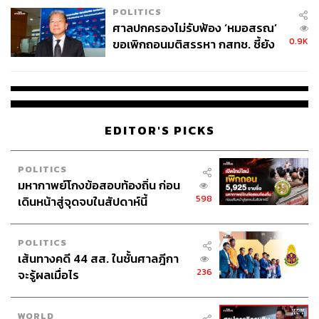
POLITICS
ศาลปกครองไม่รับฟ้อง ‘หมอสรณ’
0.9K
ขอเพิกถอนมติสรรหา กสทช. ชี้ยัง
ไม่ใช่ผู้เดือดร้อนเสียหาย
EDITOR'S PICKS
POLITICS
มหากาพย์โกงข้อสอบท้องถิ่น ก่อน
598
เดินหน้าสู่จุดจบในสัปดาห์นี้
POLITICS
เส้นทางคดี 44 สส. ในชั้นศาลฎีกา
236
จะรู้ผลเมื่อไร
WORLD