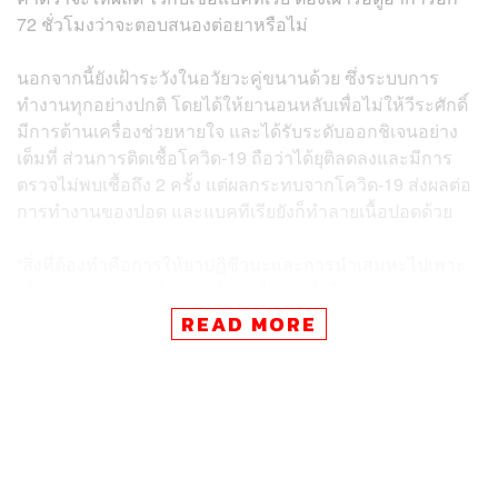
72 ชั่วโมงว่าจะตอบสนองต่อยาหรือไม่
นอกจากนี้ยังเฝ้าระวังในอวัยวะคู่ขนานด้วย ซึ่งระบบการ
ทำงานทุกอย่างปกติ โดยได้ให้ยานอนหลับเพื่อไม่ให้วีระศักดิ์
มีการต้านเครื่องช่วยหายใจ และได้รับระดับออกชิเจนอย่าง
เต็มที่ ส่วนการติดเชื้อโควิด-19 ถือว่าได้ยุติลดลงและมีการ
ตรวจไม่พบเชื้อถึง 2 ครั้ง แต่ผลกระทบจากโควิด-19 ส่งผลต่อ
การทำงานของปอด และแบคทีเรียยังก็ทำลายเนื้อปอดด้วย
“สิ่งที่ต้องทำคือการให้ยาปฏิชีวนะและการนำเสมหะไปเพาะ
เชื้อ ดูดเสมหะออกให้มากที่สุด เพื่อลดเชื้อในร่างกาย ส่วน
เรื่องการทำงานของสมอง มีผลกระทบเพราะท่านมีอายุมาก
READ MORE
และมีโรคประจำตัวทางหลอดเลือดสมอง โดยทีมแพทย์
พยายามทำทุกอย่างเต็มที่” ศ.นพ.ประสิทธิ์กล่าว
พิสูจน์อักษร: วรรษมล สิงหโกมล
TAGS:
เชื้อไวรัสโคโรนา
COVID-19
โควิด-19
ประสิทธิ์ วัฒนาภา
สมุทรสาคร