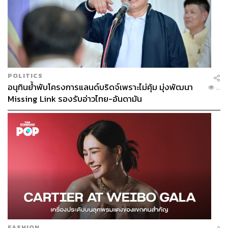
POLITICS
อนุทินย้ำพับโครงการแลนด์บริดจ์เพราะไม่คุ้ม มุ่งพัฒนา
...
Missing Link รองรับอ่าวไทย-อันดามัน
FASHION