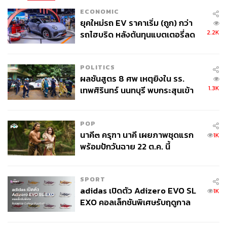
ECONOMIC
ยุคใหม่รถ EV ราคาเริ่ม (ถูก) กว่า
2.2K
รถไฮบริด หลังต้นทุนแบตเตอรี่ลด
ลง - จีนแห่บุกตลาดเกิดใหม่
POLITICS
ผลชันสูตร 8 ศพ เหตุยิงใน รร.
1.3K
เทพศิรินทร์ นนทบุรี พบกระสุนเข้า
จุดสำคัญ ‘ศีรษะ-หน้าอก’ ครูถูกยิง
4 นัด จากระยะไกล
POP
นาคี๓ ครุฑา นาคี เผยภาพชุดแรก
1K
พร้อมปักวันฉาย 22 ต.ค. นี้
SPORT
adidas เปิดตัว Adizero EVO SL
1K
EXO คอลเล็กชันพิเศษรับฤดูกาล
College Football