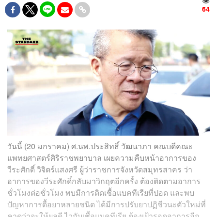
64
วันนี้ (20 มกราคม) ศ.นพ.ประสิทธิ์ วัฒนาภา คณบดีคณะ
แพทยศาสตร์ศิริราชพยาบาล เผยความคืบหน้าอาการของ
วีระศักดิ์ วิจิตร์แสงศรี ผู้ว่าราชการจังหวัดสมุทรสาคร ว่า
อาการของวีระศักดิ์กลับมาวิกฤตอีกครั้ง ต้องติดตามอาการ
ชั่วโมงต่อชั่วโมง พบมีการติดเชื้อแบคทีเรียที่ปอด และพบ
ปัญหาการดื้อยาหลายชนิด ได้มีการปรับยาปฏิชีวนะตัวใหม่ที่
คาดว่าจะให้ผลดี ไวกับเชื้อแบคทีเรีย ต้องเฝ้ารอดูอาการอีก