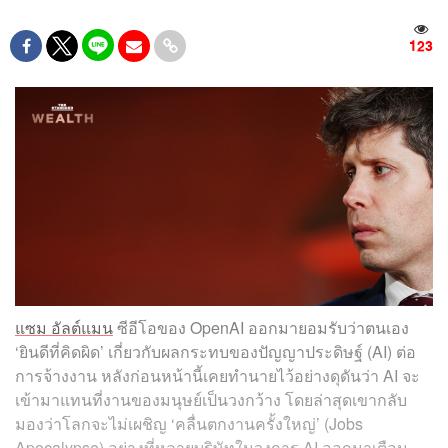
123
แซม อัลต์แมน
ซีอีโอของ OpenAI ออกมายอมรับว่าตนเอง
‘ยินดีที่คิดผิด’ เกี่ยวกับผลกระทบของปัญญาประดิษฐ์ (AI) ต่อ
การจ้างงาน หลังก่อนหน้านี้เคยทำนายไว้อย่างดุดันว่า AI จะ
เข้ามาแทนที่งานของมนุษย์เป็นวงกว้าง โดยล่าสุดเขากลับ
มองว่าโลกจะไม่เผชิญ ‘คลื่นตกงานครั้งใหญ่’ (Jobs
Apocalypse) อย่างที่หลายบริษัทในวงการ AI ออกมาเตือน