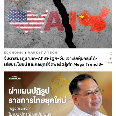
จังหวะ IPO และสัญญาณต้นทุน AI ที่สูงลิ่ว
การกลับลำของอัลต์แมนเกิดขึ้นในจังหวะสำคัญของวงการ
AI เมื่อบริษัทยักษ์ใหญ่อย่าง SpaceX, OpenAI และ Anthropic
ต่างเตรียมระดมทุนจากนักลงทุนเพื่อบรรลุเป้าหมายการ
ECONOMIC
/
MARKET
/
TECH
เติบโตที่สูงลิ่ว
จับตาสมรภูมิ ‘เทค-AI’ สหรัฐฯ-จีน เจาะลึกหุ้นกลุ่มได้-
117
เสียประโยชน์ และกลยุทธ์จัดพอร์ตสู้ศึก Mega Trend 3-
โดย OpenAI ตั้งเป้ารายได้แตะ 2.8 แสนล้านดอลลาร์สหรัฐ
5 ปีข้างหน้า
(ประมาณ 9.14 ล้านล้านบาท) ภายในปี 2030 จากปัจจุบันที่
ราว 2.5 หมื่นล้านดอลลาร์สหรัฐ (ประมาณ 8.16 แสนล้าน
บาท) ขณะที่ SpaceX หวังมูลค่ากิจการ 1.5 ล้านล้าน
ดอลลาร์สหรัฐ (ประมาณ 48.98 ล้านล้านบาท) จากการ IPO
ส่วน Anthropic มีรายงานว่ากำลังเจรจาระดมทุน 3 หมื่นล้าน
ดอลลาร์สหรัฐ (ประมาณ 9.79 แสนล้านบาท) ที่ระดับมูลค่า