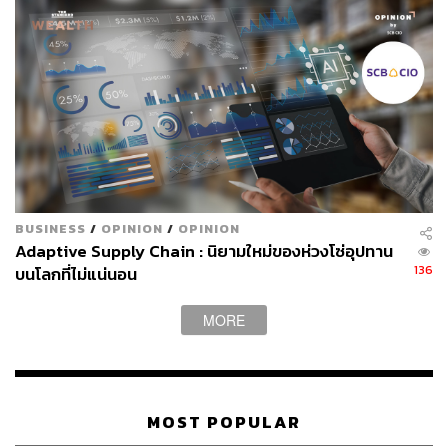
นักเศรษฐศาสตร์เห็นต่าง ขณะการเลย์ออฟยังพุ่ง
ขณะเดียวกัน นักเศรษฐศาสตร์และผู้เชี่ยวชาญต่างมีความ
เห็นที่แตกต่างกันอย่างมากว่า AI จะทำให้คนตกงานครั้งใหญ่
จริงหรือไม่ โดยปีเตอร์ ไวลด์ฟอร์ด หัวหน้าฝ่ายนโยบายของ
AI Policy Network มองว่าการคาดการณ์ผลกระทบทาง
เศรษฐกิจจาก AI นั้นเต็มไปด้วยความไม่แน่นอน
BUSINESS
/
OPINION
/
OPINION
Adaptive Supply Chain : นิยามใหม่ของห่วงโซ่อุปทาน
ประเด็นที่คาดเดายากที่สุดคือเรื่องการโยกย้ายแรงงาน กล่าว
136
บนโลกที่ไม่แน่นอน
คือ หาก AI เข้ามาแทนที่งานบางประเภทจนหมด คนงาน
เหล่านั้นจะตกงานถาวร หรือจะหาอาชีพใหม่ทำได้ นอกจาก
MORE
นี้เขายังตั้งข้อสังเกตว่าเหตุผลหนึ่งที่อัลต์แมนเปลี่ยนท่าทีอาจ
มาจากกระแสความเห็นของสาธารณชน เนื่องจากผลสำรวจ
ชี้ว่าชาวอเมริกันรู้สึกในแง่ลบต่อ AI ค่อนข้างมาก ทำให้ยาก
จะบอกได้ว่าวงการ AI เปลี่ยนการคาดการณ์จริง หรือเพียง
พยายามเปลี่ยนเรื่องเล่าให้ดูดีขึ้น
MOST POPULAR