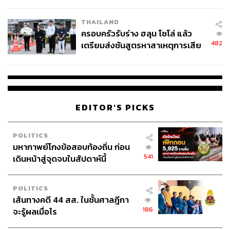
นัยทางการเมือง
ทำงานที่ถูกดึงออกไป
THAILAND
ทั้งนี้ปฏิเสธไม่ได้ว่าขณะนี้มีการปลดพนักงานหลายพัน
ครอบครัวรับร่าง ฮลุน โซโล่ แล้ว
ตำแหน่งจากการมุ่งสู่ AI โดยเฉพาะในบริษัทเทคโนโลยี ทั้ง
482
เตรียมส่งชันสูตรหาสาเหตุการเสีย
Meta ที่ปลดราว 8,000 ตำแหน่ง หรือราว 10% ของพนักงาน
ชีวิต
ทั้งหมด และ Intuit ที่ปลด 17% หรือราว 3,000 คน
ข้อมูลจากบริษัทที่ปรึกษา Challenger, Gray & Christmas
ระบุว่า AI ถูกอ้างเป็นเหตุผลของการปลดพนักงานเกือบ
EDITOR'S PICKS
50,000 ตำแหน่งในช่วงถึงเดือนเมษายนปีนี้ ซึ่งสะท้อนว่าไม่
ว่างานจะถูกแทนที่ด้วย AI โดยตรงหรือไม่ แต่งบประมาณ
POLITICS
สำหรับตำแหน่งเหล่านั้นกำลังถูกโยกไปลงทุนกับ AI แทน
มหากาพย์โกงข้อสอบท้องถิ่น ก่อน
541
เดินหน้าสู่จุดจบในสัปดาห์นี้
หมายเหตุ : ใช้อัตราแลกเปลี่ยน 1 ดอลลาร์สหรัฐ เท่ากับ
32.58 บาท ณ วันที่ 27 พฤษภาคม 2569
POLITICS
เส้นทางคดี 44 สส. ในชั้นศาลฎีกา
ภาพ:
Anna Moneymaker / Getty Images
186
จะรู้ผลเมื่อไร
อ้างอิง: