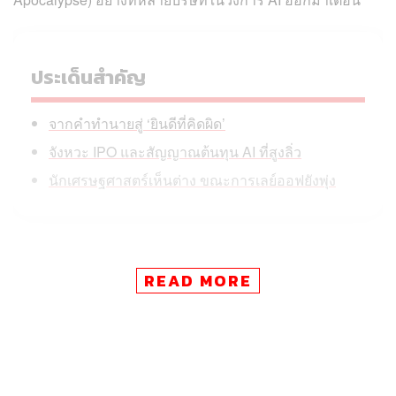
ประเด็นสำคัญ
จากคำทำนายสู่ ‘ยินดีที่คิดผิด’
จังหวะ IPO และสัญญาณต้นทุน AI ที่สูงลิ่ว
นักเศรษฐศาสตร์เห็นต่าง ขณะการเลย์ออฟยังพุ่ง
“ผมไม่คิดว่าเราจะเจอภาวะคนตกงานครั้งใหญ่แบบที่บาง
READ MORE
บริษัทในวงการของเราพูดถึงกัน” อัลต์แมนกล่าวผ่านการ
สัมภาษณ์ทางออนไลน์ในงานประชุมของธนาคาร
Commonwealth Bank of Australia (CBA) ที่นครซิดนีย์เมื่อ
วันอังคาร (26 พ.ย.) ที่ผ่านมา