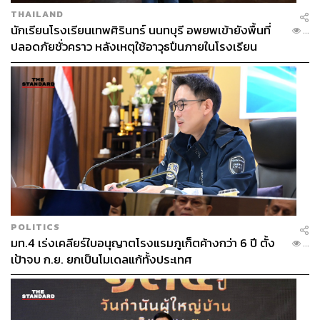
THAILAND
นักเรียนโรงเรียนเทพศิรินทร์ นนทบุรี อพยพเข้ายังพื้นที่
...
ปลอดภัยชั่วคราว หลังเหตุใช้อาวุธปืนภายในโรงเรียน
คลี่คลาย
POLITICS
มท.4 เร่งเคลียร์ใบอนุญาตโรงแรมภูเก็ตค้างกว่า 6 ปี ตั้ง
...
เป้าจบ ก.ย. ยกเป็นโมเดลแก้ทั้งประเทศ