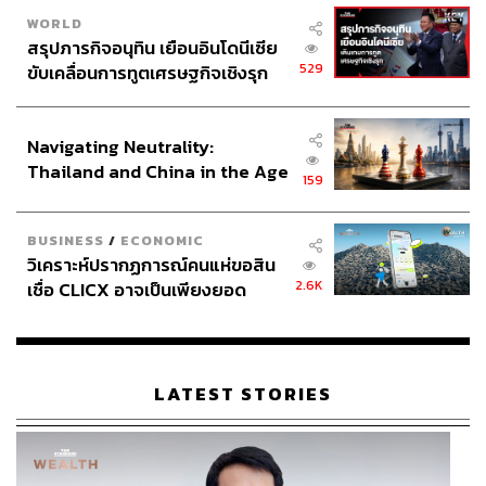
https://time.com/article/2026/05/26/sam-altman-ai-job
WORLD
-losses-openAI-/
สรุปภารกิจอนุทิน เยือนอินโดนีเซีย
https://www.reuters.com/world/asia-pacific/openais-a
529
ขับเคลื่อนการทูตเศรษฐกิจเชิงรุก
ltman-says-ai-unlikely-lead-jobs-apocalypse-2026-0
ประกาศหุ้นส่วนยุทธศาสตร์ไทย –
5-26/
อินโดนีเซีย
Navigating Neutrality:
Thailand and China in the Age
159
of a New Global Order
สามารถติดตาม THE STANDARD WEALTH
BUSINESS
/
ECONOMIC
ผ่านแอปพลิเคชันต่างๆ ที่คุณสะดวกหรือใช้งานอยู่แล้วได้เลย
วิเคราะห์ปรากฏการณ์คนแห่ขอสิน
2.6K
เชื่อ CLICX อาจเป็นเพียงยอด
ภูเขาน้ำแข็ง ของปัญหาหนี้ครัว
เรือนไทยที่ถูกซุกไว้
TAGS:
OpenAI
คนตกงาน
NVIDIA
ChatGPT
LATEST STORIES
Anthropic
Sam Altman
ปัญญาประดิษฐ์ (Artificial intelligence - AI)
Microsoft