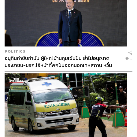
POLITICS
อนุทินกำชับกำนัน ผู้ใหญ่บ้านคุมเข้มปืน ย้ำไม่อนุญาต
...
ประชาชน-ขรก.ไร้หน้าที่พกปืนออกนอกเคหสถาน หวั่น
พฤติกรรมลอกเลียนแบบ จ่อลงพื้นที่เกิดเหตุ