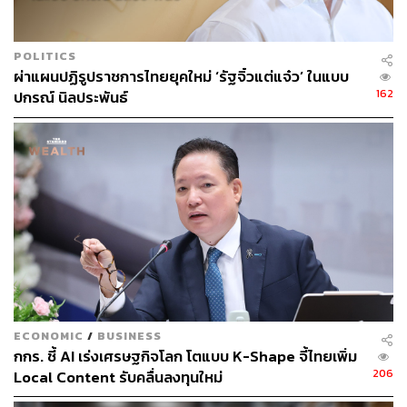
กิจการ 9 แสนล้านดอลลาร์สหรัฐ (ประมาณ 29.39 ล้านล้าน
บาท)
POLITICS
แม้ตัวเลขเหล่านี้จะสูงลิ่ว แต่ก็เริ่มมีสัญญาณว่าบางบริษัท
ผ่าแผนปฏิรูปราชการไทยยุคใหม่ ‘รัฐจิ๋วแต่แจ๋ว’ ในแบบ
กำลังหา ‘ความคุ้มค่า’ จากการใช้ AI ได้ยากขึ้น โดยประธาน
162
ปกรณ์ นิลประพันธ์
และซีโอโอของ Uber ยอมรับว่าการหาเหตุผลมารองรับ
ต้นทุน AI ในบริษัทยากขึ้นเรื่อยๆ ขณะที่ก่อนหน้านี้ฝ่าย
เทคโนโลยีของ Uber เคยเปิดเผยว่าบริษัทใช้งบประมาณ
สำหรับ Claude Code ของทั้งปี 2026 หมดภายในเวลาเพียง 4
เดือน
ด้านไบรอัน คาทันซาโร รองประธานฝ่าย Deep Learning
ของ Nvidia ระบุว่า AI ไม่ได้ช่วยให้บริษัทประหยัดต้นทุน
แรงงานอย่างที่เข้าใจกัน และอาจมีค่าใช้จ่ายสูงกว่าการจ้าง
พนักงานด้วยซ้ำ “สำหรับทีมของผม ต้นทุนด้านการประมวล
ผลสูงกว่าต้นทุนพนักงานมาก” เขากล่าว เช่นเดียวกับ
ECONOMIC
/
BUSINESS
Microsoft ที่มีรายงานว่าเริ่มยกเลิกสิทธิ์การใช้งาน Claude
กกร. ชี้ AI เร่งเศรษฐกิจโลก โตแบบ K-Shape จี้ไทยเพิ่ม
ของ Anthropic ให้กับวิศวกร เนื่องจากต้นทุนที่สูง
206
Local Content รับคลื่นลงทุนใหม่