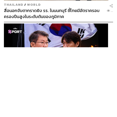
THAILAND
/
WORLD
สื่อนอกจับตากราดยิง รร. ในนนทบุรี ชี้ไทยมีอัตราครอบ
...
ครองปืนสูงในระดับต้นของภูมิภาค
SPORT
ตกรอบบอลโลก ตำรวจบุก KFA แฉแผลเก่า 15 ปี เกิดอะไร
...
ขึ้นกับฟุตบอลเกาหลีใต้?