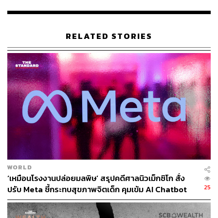
เปิดตัว ChatGPT ในปี 2022 แต่สิ่งที่ ‘ค่อนข้างผิด’ คือการ
ประเมินผลกระทบทางสังคมและเศรษฐกิจที่ตามมา โดย
ยอมรับว่าในเวลานั้นเขามองว่าความเสี่ยงเรื่องการตกงาน
RELATED STORIES
เป็นเรื่องจริงที่ควรพูดถึง แม้บางคนจะมองว่าเขา ‘ปลุกความ
กลัวเกินจำเป็น’ ก็ตาม
อัลต์แมนอธิบายว่าสิ่งที่ AI ไม่อาจเข้ามาแทนที่ได้คือ ‘บทบาท
ของมนุษย์’ ในการทำงาน เพราะผู้คนยังให้ความสำคัญกับ
การมีปฏิสัมพันธ์ระหว่างกัน
เขายกตัวอย่างว่าเคยให้ AI ช่วยตอบข้อความใน Slack และ
อีเมลแทน โดยขึ้นต้นว่า ‘นี่คือ AI ของแซม’ แต่สุดท้ายก็กลับ
มาตอบด้วยตัวเองในหลายข้อความ “มันทำให้ผมเห็นว่าเรา
ใส่ใจการปฏิสัมพันธ์กับผู้คนจริงๆ และเป็นสิ่งที่ผมนึกภาพไม่
WORLD
ออกเลยว่าจะมอบหมายให้ AI ทำแทนได้ในเร็ววันนี้”
‘เหมือนโรงงานปล่อยมลพิษ’ สรุปคดีศาลนิวเม็กซิโก สั่ง
25
ปรับ Meta ชี้กระทบสุขภาพจิตเด็ก คุมเข้ม AI Chatbot
ความเปลี่ยนแปลงนี้ทำให้เขาเชื่อว่าภาพรวมการจ้างงานใน
อนาคตจะต่างจากที่เคยคิดไว้มาก แม้จะยอมรับว่าความเสี่ยง
นี้ยังอาจเกิดขึ้นได้อยู่ดี