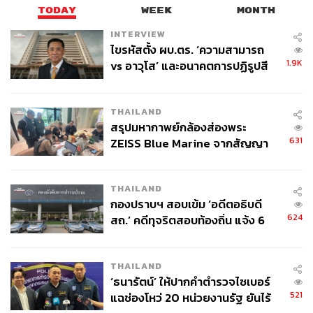
TODAY
WEEK
MONTH
มุมมองที่ต่างกันส่วนหนึ่งมาจากการที่การนำ AI ไปใช้จริง
เกิดขึ้นช้ากว่าความก้าวหน้าทางเทคโนโลยี โดยรายงานของ
INTERVIEW
Brookings พบว่าความสามารถของ AI ที่ก้าวหน้าอย่าง
ไขรหัสตั้ง ผบ.ตร. ‘ความสามารถ
1.9K
รวดเร็วไม่ได้แปลงเป็นการนำไปใช้หรือผลทางเศรษฐกิจในวง
vs อาวุโส’ และอนาคตการปฏิรูปสี
กากี กับ พล.ต.อ. เอก อังสนานนท์
กว้างโดยอัตโนมัติ
THAILAND
สอดคล้องกับ Yale Budget Lab ที่พบว่า AI น่าจะยังไม่ใช่
สรุปมหากาพย์กล้องส่องพระ
สาเหตุของการอ่อนตัวในตลาดแรงงาน และยังไม่มีการ
631
ZEISS Blue Marine จากสัญญา
เปลี่ยนแปลงอัตราว่างงานอย่างมีนัยสำคัญในกลุ่มงานเสี่ยง
ผลิต 8.3 ล้าน สู่ข้อพิพาท ‘มา
ต่อ AI จนถึงเดือนมีนาคม 2026
เวลล์ฯ’ ฟ้อง ‘โทน บางแค’ ผิดนัด
THAILAND
จ่ายหนี้-แอบระบุแบรนด์
อย่างไรก็ตาม ท่าทีใหม่ของอัลต์แมนอาจทำให้เขากลายเป็น
กองปราบฯ สอบเข้ม ‘อดีตอธิบดี
เสียงส่วนน้อยในกลุ่มผู้นำอุตสาหกรรม เพราะ ดาริโอ อาโม
624
สถ.’ คดีทุจริตสอบท้องถิ่น แจ้ง 6
เดอิ ซีอีโอของ Anthropic เคยกล่าวเมื่อปีก่อนว่า งานออฟฟิศ
ข้อหาหนัก จ่อชง ป.ป.ช. 12 ส.ค. นี้
ระดับเริ่มต้นมากถึงครึ่งหนึ่งอาจหายไปภายใน 5 ปีข้างหน้า
และอัตราว่างงานอาจพุ่งสูงถึง 10-20% ขณะที่ซีอีโอของ
THAILAND
‘ธนารัตน์’ ให้ปากคำตำรวจไซเบอร์
Booking Holdings ระบุว่างานบริการลูกค้าในบริษัทเริ่มถูก
521
แฉช่องโหว่ 20 หน่วยงานรัฐ ยันไร้
แทนที่ด้วย AI แล้ว เปรียบเหมือน ‘บันไดขั้นแรก’ ของการ