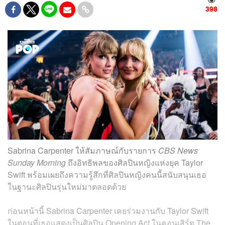
398
Sabrina Carpenter ให้สัมภาษณ์กับรายการ
CBS News
Sunday Morning
ถึงอิทธิพลของศิลปินหญิงแห่งยุค Taylor
Swift พร้อมเผยถึงความรู้สึกที่ศิลปินหญิงคนนี้สนับสนุนเธอ
ในฐานะศิลปินรุ่นใหม่มาตลอดด้วย
ก่อนหน้านี้ Sabrina Carpenter เคยร่วมงานกับ Taylor Swift
ในตอนที่เธอแสดงเป็นศิลปิน Opening Act ในคอนเสิร์ต The