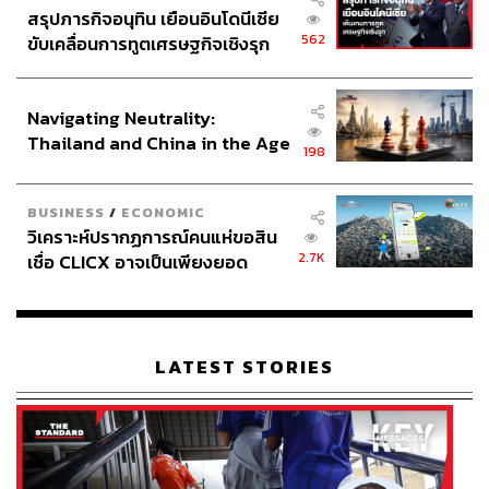
สรุปภารกิจอนุทิน เยือนอินโดนีเซีย
562
ขับเคลื่อนการทูตเศรษฐกิจเชิงรุก
ประกาศหุ้นส่วนยุทธศาสตร์ไทย –
อินโดนีเซีย
Navigating Neutrality:
Thailand and China in the Age
198
of a New Global Order
BUSINESS
/
ECONOMIC
วิเคราะห์ปรากฏการณ์คนแห่ขอสิน
2.7K
เชื่อ CLICX อาจเป็นเพียงยอด
ภูเขาน้ำแข็ง ของปัญหาหนี้ครัว
เรือนไทยที่ถูกซุกไว้
LATEST STORIES