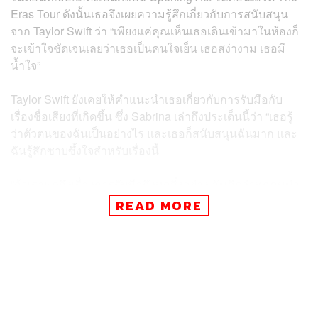
Eras Tour ดังนั้นเธอจึงเผยความรู้สึกเกี่ยวกับการสนับสนุน
จาก Taylor Swift ว่า “เพียงแค่คุณเห็นเธอเดินเข้ามาในห้องก็
จะเข้าใจชัดเจนเลยว่าเธอเป็นคนใจเย็น เธอสง่างาม เธอมี
น้ำใจ”
Taylor Swift ยังเคยให้คำแนะนำเธอเกี่ยวกับการรับมือกับ
เรื่องชื่อเสียงที่เกิดขึ้น ซึ่ง Sabrina เล่าถึงประเด็นนี้ว่า “เธอรู้
ว่าตัวตนของฉันเป็นอย่างไร และเธอก็สนับสนุนฉันมาก และ
ฉันรู้สึกซาบซึ้งใจสำหรับเรื่องนี้
“ถ้าเราพูดถึงเรื่องการรับมือถึงทุกสิ่งอย่าง ฉันคิดว่าทุกคนน่า
จะมีวิธีเป็นของตัวเอง เพราะต่างคนต่างมีประสบการณ์เป็น
READ MORE
ของตัวเอง และคงไม่มีคำพูดหรือคำแนะนำไหนที่ทำให้เรา
สั่นไหวได้ คุณแค่ต้องรับมืออยู่ตรงนั้น และคิดว่าจะรับมือกับ
อะไร หรือไม่อยากรับมือกับอะไร ซึ่งคุณต้องหาคนที่อยู่รอบ
ตัวคุณที่พวกเขาทำให้คุณรู้สึกปลอดภัย แล้วก็เริ่มจากตรง
นั้น” Sabrina กล่าวทิ้งท้าย