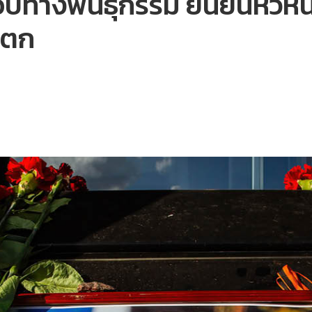
างพันธุกรรม ยืนยันหัวหน้าว
ินตก