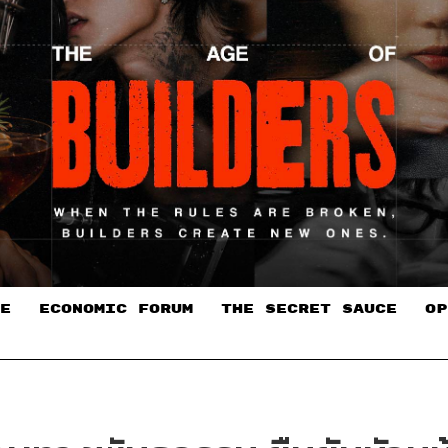
E
ECONOMIC FORUM
THE SECRET SAUCE​
OP