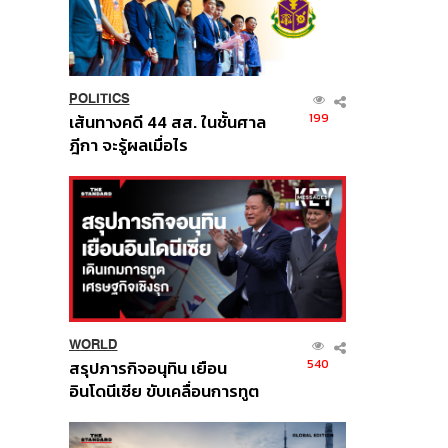
POLITICS
199
เส้นทางคดี 44 สส. ในชั้นศาล
ฎีกา จะรู้ผลเมื่อไร
WORLD
540
สรุปภารกิจอนุทิน เยือน
อินโดนีเซีย ขับเคลื่อนการทูต
เศรษฐกิจเชิงรุก ประกาศหุ้น
ส่วนยุทธศาสตร์ไทย –