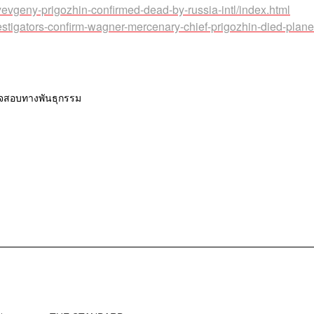
yevgeny-prigozhin-confirmed-dead-by-russia-intl/index.html
stigators-confirm-wagner-mercenary-chief-prigozhin-died-plane
จสอบทางพันธุกรรม