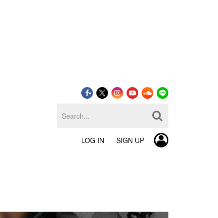
LOG IN
SIGN UP