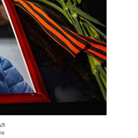
ปริ
ราย