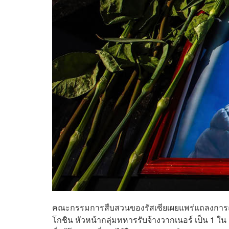
คณะกรรมการสืบสวนของรัสเซียเผยแพร่แถลงการณ์ผ
โกชิน หัวหน้ากลุ่มทหารรับจ้างวากเนอร์ เป็น 1 ใน 10