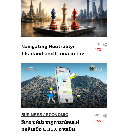
อินโดนีเซีย
Navigating Neutrality:
170
Thailand and China in the
Age of a New Global
Order
BUSINESS
/
ECONOMIC
2.6K
วิเคราะห์ปรากฏการณ์คนแห่
ขอสินเชื่อ CLICX อาจเป็น
เพียงยอดภูเขาน้ำแข็ง ของ