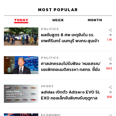
MOST POPULAR
TODAY
WEEK
MONTH
POLITICS
ผลชันสูตร 8 ศพ เหตุยิงใน รร.
1.1K
เทพศิรินทร์ นนทบุรี พบกระสุนเข้า
จุดสำคัญ ‘ศีรษะ-หน้าอก’ ครูถูกยิง
4 นัด จากระยะไกล
POLITICS
ศาลปกครองไม่รับฟ้อง ‘หมอสรณ’
863
ขอเพิกถอนมติสรรหา กสทช. ชี้ยัง
ไม่ใช่ผู้เดือดร้อนเสียหาย
SPORT
adidas เปิดตัว Adizero EVO SL
816
EXO คอลเล็กชันพิเศษรับฤดูกาล
College Football
ECONOMIC