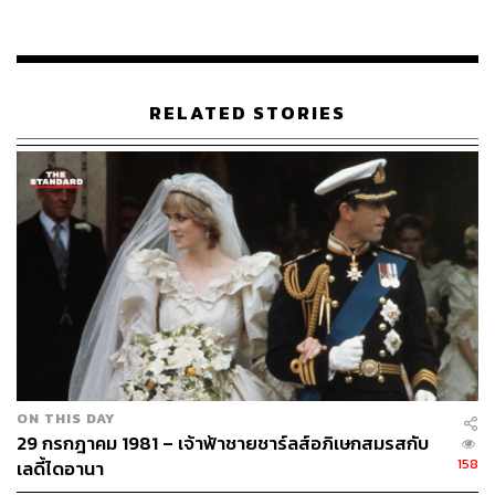
9488640947/UzpfSTExNTExNDM3MTk1MDAxMDo
yMDA3MTI2MjU2MDgyMTM2
TAGS:
พระราชพิธีราชาภิเษกสมรส
RELATED STORIES
29
ABOUT THE AUTHOR
ON THIS DAY
ณรงค์กร มโนจันทร์เพ็ญ
29 กรกฎาคม 1981 – เจ้าฟ้าชายชาร์ลส์อภิเษกสมรสกับ
Content Creator กองบรรณาธิการข่าว THE
STANDARD
158
เลดี้ไดอานา