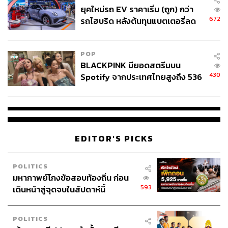
ยุคใหม่รถ EV ราคาเริ่ม (ถูก) กว่า
672
รถไฮบริด หลังต้นทุนแบตเตอรี่ลด
ลง - จีนแห่บุกตลาดเกิดใหม่
POP
BLACKPINK มียอดสตรีมบน
430
Spotify จากประเทศไทยสูงถึง 536
ล้านครั้ง ตลอด 10 ปีที่ผ่านมา
EDITOR'S PICKS
POLITICS
มหากาพย์โกงข้อสอบท้องถิ่น ก่อน
593
เดินหน้าสู่จุดจบในสัปดาห์นี้
POLITICS