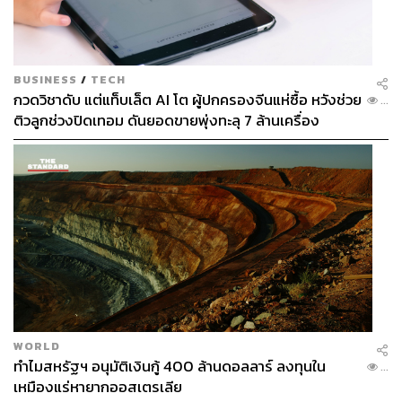
BUSINESS
/
TECH
กวดวิชาดับ แต่แท็บเล็ต AI โต ผู้ปกครองจีนแห่ซื้อ หวังช่วย
...
ติวลูกช่วงปิดเทอม ดันยอดขายพุ่งทะลุ 7 ล้านเครื่อง
WORLD
ทำไมสหรัฐฯ อนุมัติเงินกู้ 400 ล้านดอลลาร์ ลงทุนใน
...
เหมืองแร่หายากออสเตรเลีย