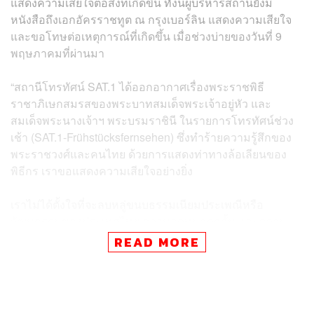
แสดงความเสียใจต่อสิ่งที่เกิดขึ้น ทั้งนี้ผู้บริหารสถานียังมี
หนังสือถึงเอกอัครราชทูต ณ กรุงเบอร์ลิน แสดงความเสียใจ
และขอโทษต่อเหตุการณ์ที่เกิดขึ้น เมื่อช่วงบ่ายของวันที่ 9
พฤษภาคมที่ผ่านมา
“สถานีโทรทัศน์ SAT.1 ได้ออกอากาศเรื่องพระราชพิธี
ราชาภิเษกสมรสของพระบาทสมเด็จพระเจ้าอยู่หัว และ
สมเด็จพระนางเจ้าฯ พระบรมราชินี ในรายการโทรทัศน์ช่วง
เช้า (SAT.1-Frühstücksfernsehen) ซึ่งทำร้ายความรู้สึกของ
พระราชวงศ์และคนไทย ด้วยการแสดงท่าทางล้อเลียนของ
พิธีกร เราขอแสดงความเสียใจอย่างยิ่ง
เราไม่ได้ตั้งใจที่จะลบหลู่ขนบธรรมเนียมประเพณีหรือ
วัฒนธรรมของประเทศไทย ความอดทนอดกลั้น และความ
เคารพผู้อื่นถือเป็นจรรยาบรรณ และแนวปฏิบัติที่สำคัญของ
READ MORE
การทำงานของสื่อมวลชน
เหตุการณ์ที่เกิดขึ้นแสดงให้เห็นว่า เราได้ละเลยแนวทางเหล่า
นี้ จึงถือได้ว่าเป็นความผิดพลาด เราขอโทษชาวไทยทุกคน