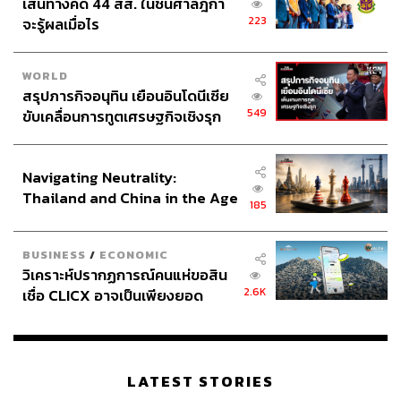
เส้นทางคดี 44 สส. ในชั้นศาลฎีกา
223
จะรู้ผลเมื่อไร
WORLD
สรุปภารกิจอนุทิน เยือนอินโดนีเซีย
549
ขับเคลื่อนการทูตเศรษฐกิจเชิงรุก
ประกาศหุ้นส่วนยุทธศาสตร์ไทย –
อินโดนีเซีย
Navigating Neutrality:
Thailand and China in the Age
185
of a New Global Order
BUSINESS
/
ECONOMIC
วิเคราะห์ปรากฏการณ์คนแห่ขอสิน
2.6K
เชื่อ CLICX อาจเป็นเพียงยอด
ภูเขาน้ำแข็ง ของปัญหาหนี้ครัว
เรือนไทยที่ถูกซุกไว้
LATEST STORIES