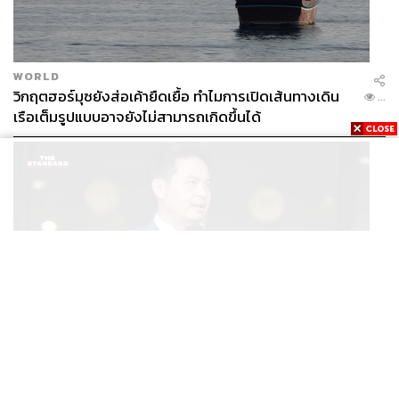
WORLD
วิกฤตฮอร์มุซยังส่อเค้ายืดเยื้อ ทำไมการเปิดเส้นทางเดิน
...
เรือเต็มรูปแบบอาจยังไม่สามารถเกิดขึ้นได้
POLITICS
/
THAILAND
ภราดรมอง ก.ท่องเที่ยวฯ ขอใช้งบจาก พ.ร.ก. กู้เงินฯ ทำ
...
โครงการไทยเที่ยวไทยพลัส ถือว่าเข้าเกณฑ์กู้เงินฉุกเฉิน