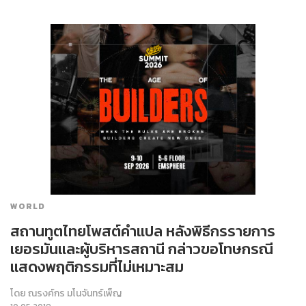
WORLD
สถานทูตไทยโพสต์คำแปล หลังพิธีกรรายการ
เยอรมันและผู้บริหารสถานี กล่าวขอโทษกรณี
แสดงพฤติกรรมที่ไม่เหมาะสม
โดย
ณรงค์กร มโนจันทร์เพ็ญ