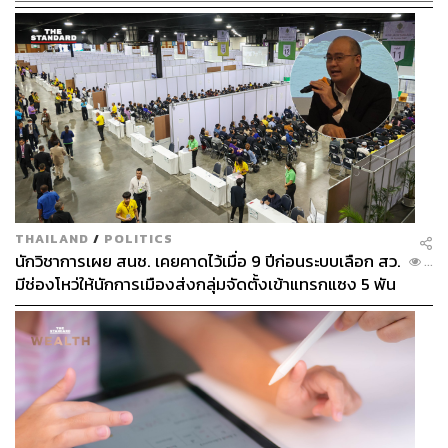
THAILAND
/
POLITICS
นักวิชาการเผย สนช. เคยคาดไว้เมื่อ 9 ปีก่อนระบบเลือก สว.
...
มีช่องโหว่ให้นักการเมืองส่งกลุ่มจัดตั้งเข้าแทรกแซง 5 พัน
ล้านยึดประเทศได้