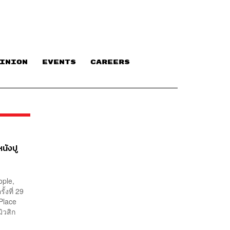
INION
EVENTS
CAREERS
นังปู
ople,
งที่ 29
Place
ิวสิก