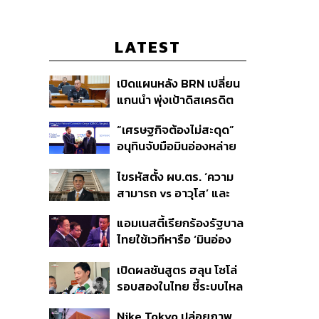
LATEST
เปิดแผนหลัง BRN เปลี่ยน
แกนนำ พุ่งเป้าดิสเครดิต
กกล.รัฐ ใช้ทหารก่อเหตุ
“เศรษฐกิจต้องไม่สะดุด”
พร้อมระดมเงินบริจาค
อนุทินจับมือมินอ่องหล่าย
สะพัดปีละ 2,000 ล้านบาท
ตั้งเป้าการค้า 12,000 ล้าน
ไขรหัสตั้ง ผบ.ตร. ‘ความ
ดอลลาร์ ผลักดันการค้า
สามารถ vs อาวุโส’ และ
ชายแดน
อนาคตการปฏิรูปสีกากี กับ
แอมเนสตี้เรียกร้องรัฐบาล
พล.ต.อ. เอก อังสนานนท์
ไทยใช้เวทีหารือ ‘มินอ่อง
หล่าย’ ตรวจสอบการ
เปิดผลชันสูตร ฮลุน โซโล่
ละเมิดสิทธิมนุษยชน
รอบสองในไทย ชี้ระบบไหล
เวียนโลหิตล้มเหลว รอผล
Nike Tokyo ปล่อยภาพ