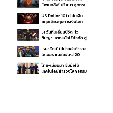
ตรวจจากจอร์เจียก่อน
‘โพเนกลีฟ’ ปริศนา จุดกระ
สรุปสาเหตุทางการ
แสคอลแลบ ONE PIECE
US Dollar 101 ทำไมเงิน
สกุลเดียวกุมการเงินโลก
และนักลงทุนต้องรู้อะไร
51 วันที่เปลี่ยนชีวิต ‘โว
บ้าง?
ซินญา’ จากแข้งไร้สังกัด สู่
วันเปิดตัวต่อหน้าแฟนบอล
‘ธนารัตน์’ ให้ปากคำตำรวจ
นับหมื่น
ไซเบอร์ แฉช่องโหว่ 20
หน่วยงานรัฐ ยันไร้นัย
ไทย-เมียนมา จับมือใช้
ทางการเมือง
เทคโนโลยีสำรวจโลก เสริม
ศักยภาพการจัดการภัย
พิบัติและอนุรักษ์สิ่ง
แวดล้อม