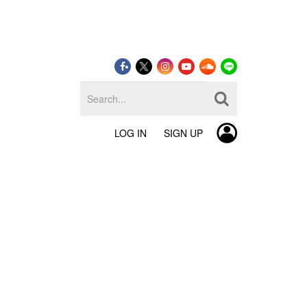
LOG IN
SIGN UP