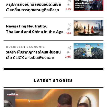
สรุปภารกิจอนุทิน เยือนอินโดนีเซีย
539
ขับเคลื่อนการทูตเศรษฐกิจเชิงรุก
ประกาศหุ้นส่วนยุทธศาสตร์ไทย –
อินโดนีเซีย
Navigating Neutrality:
Thailand and China in the Age
169
of a New Global Order
BUSINESS
/
ECONOMIC
วิเคราะห์ปรากฏการณ์คนแห่ขอสิน
2.6K
เชื่อ CLICX อาจเป็นเพียงยอด
ภูเขาน้ำแข็ง ของปัญหาหนี้ครัว
เรือนไทยที่ถูกซุกไว้
LATEST STORIES