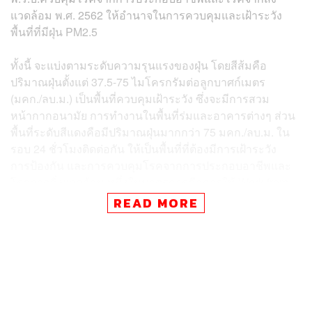
แวดล้อม พ.ศ. 2562 ให้อำนาจในการควบคุมและเฝ้าระวัง
พื้นที่ที่มีฝุ่น PM2.5
ทั้งนี้ จะแบ่งตามระดับความรุนแรงของฝุ่น โดยสีส้มคือ
ปริมาณฝุ่นตั้งแต่ 37.5-75 ไมโครกรัมต่อลูกบาศก์เมตร
(มคก./ลบ.ม.) เป็นพื้นที่ควบคุมเฝ้าระวัง ซึ่งจะมีการสวม
หน้ากากอนามัย การทำงานในพื้นที่ร่มและอาคารต่างๆ ส่วน
พื้นที่ระดับสีแดงคือมีปริมาณฝุ่นมากกว่า 75 มคก./ลบ.ม. ใน
รอบ 24 ชั่วโมงติดต่อกัน ให้เป็นพื้นที่ที่ต้องมีการเฝ้าระวัง
การป้องกัน และการควบคุมโรคจากการประกอบอาชีพและ
โรคจากสิ่งแวดล้อม หนึ่งในมาตรการคือการให้ Work from
Home
READ MORE
“การสั่ง Work from Home นั้นทางผู้ว่าราชการจังหวัดจะเป็น
คนขอมา แล้วอธิบดีกรมควบคุมโรคเป็นผู้อนุมัติ คือมีอำนาจ
เลย เพราะวันนี้เรามาขอให้ ครม. รับทราบ และเห็นชอบให้
ใช้มาตรา 35 พ.ร.บ.ควบคุมโรคจากการประกอบอาชีพและ
โรคจากสิ่งแวดล้อม ให้อำนาจนี้เพื่อการดำเนินการต่อไป จะ