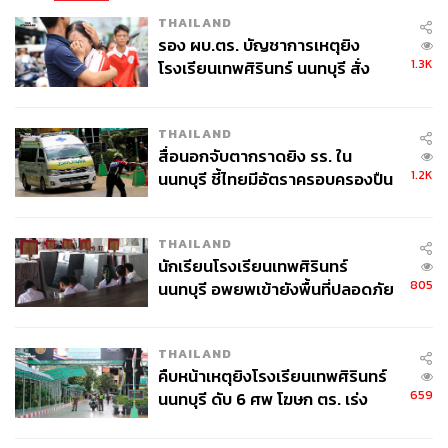
THAILAND
รอง ผบ.ตร. บัญชาการเหตุยิง
1.3K
โรงเรียนเทพศิรินทร์ นนทบุรี สั่ง
ค้นหา 2 รอบยืนยันไร้คนติดค้าง พบ
ศพปู่-ย่าที่บ้านพักผู้ก่อเหตุ
THAILAND
สื่อนอกจับตากราดยิง รร. ใน
1.2K
นนทบุรี ชี้ไทยมีอัตราครอบครองปืน
สูงในระดับต้นของภูมิภาค
THAILAND
นักเรียนโรงเรียนเทพศิรินทร์
805
นนทบุรี อพยพเข้ายังพื้นที่ปลอดภัย
ชั่วคราว หลังเหตุใช้อาวุธปืนภายใน
โรงเรียนคลี่คลาย
THAILAND
คืบหน้าเหตุยิงโรงเรียนเทพศิรินทร์
659
นนทบุรี ดับ 6 ศพ โฆษก ตร. เร่ง
สอบปมขโมยปืนปู่ก่อเหตุ