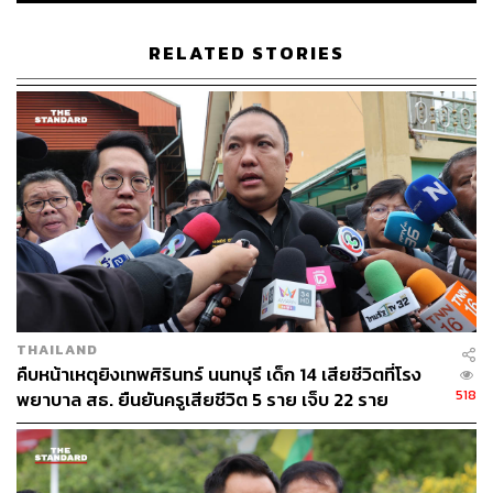
มีรายงานด้วยว่า ตามมติที่ประชุมคณะกรรมการควบคุมโรค
จากการประกอบอาชีพและโรคจากสิ่งแวดล้อมกำหนดว่า
RELATED STORIES
เมื่อมีการประกาศเป็นเขตพื้นที่ควบคุมโรคแล้ว ให้ผู้ว่าฯ มี
อำนาจพิจารณาตามสถานการณ์ปัญหา หากค่าฝุ่นสูงเกิน 2,
3 หรือ 5 วัน ก็สามารถประกาศได้
ผู้สื่อข่าวรายงานว่า ตามมติที่ประชุมคณะกรรมการควบคุม
โรคจากการประกอบอาชีพและโรคจากสิ่งแวดล้อมกำหนด
ว่า เมื่อมีการประกาศเป็นเขตพื้นที่ควบคุมโรคแล้ว ให้ผู้ว่าฯ มี
อำนาจในการดำเนินการ ดังนี้
สนับสนุนหน้ากากป้องกันฝุ่น PM2.5 แก่ประชาชนกลุ่ม
เปราะบาง (เด็กเล็ก, ผู้สูงอายุ, หญิงตั้งครรภ์, ผู้ที่มีโรค
THAILAND
ประจำตัว ได้แก่ หอบหืดและหลอดลมอุดกั้นเรื้อรัง) โดย
คืบหน้าเหตุยิงเทพศิรินทร์ นนทบุรี เด็ก 14 เสียชีวิตที่โรง
พิจารณาชนิดหน้ากากตามที่กรมควบคุมโรคแนะนำ
518
พยาบาล สธ. ยืนยันครูเสียชีวิต 5 ราย เจ็บ 22 ราย
ออกประกาศ Work from Home ทำงานผ่านระบบ
ออนไลน์ และงดทำกิจกรรมกลางแจ้ง
จัดทำศูนย์รองรับการอพยพประชาชนกลุ่มเปราะบาง