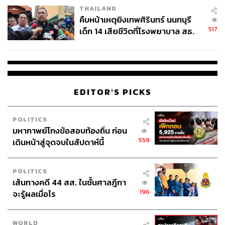
THAILAND
คืบหน้าเหตุยิงเทพศิรินทร์ นนทบุรี
517
เด็ก 14 เสียชีวิตที่โรงพยาบาล สธ.
ยืนยันครูเสียชีวิต 5 ราย เจ็บ 22
ราย
EDITOR'S PICKS
POLITICS
มหากาพย์โกงข้อสอบท้องถิ่น ก่อน
559
เดินหน้าสู่จุดจบในสัปดาห์นี้
POLITICS
เส้นทางคดี 44 สส. ในชั้นศาลฎีกา
196
จะรู้ผลเมื่อไร
WORLD