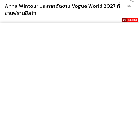
Anna Wintour ประกาศจัดงาน Vogue World 2027 ที่
...
ซานฟรานซิสโก
News
Wealth
Pop
Podcast
Video
Now
Opinion
Careers
Events
Privacy
About
Contact
Policy
FOR
ADVERTISING
MEMBERSHIP