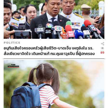
และผู้ป่วยติดเตียง ให้เข้าพักคอยจนกว่าสถานการณ์จะ
ปกติ
ขอความร่วมมือเกษตรกร เจ้าของสถานประกอบ
กิจการ และผู้ประกอบการขนส่ง ดำเนินการลดฝุ่น ใน
ส่วนของโรงพยาบาลให้จัดทำห้องปลอดฝุ่นสำหรับกลุ่ม
เปราะบาง เช่น ห้องเด็กแรกคลอด และห้องพักหลังค
ลอด และแจ้งการพบผู้ป่วยโรคจากฝุ่น PM2.5 และให้
พนักงานเจ้าหน้าที่ ตาม พ.ร.บ.ควบคุมโรคจากการ
POLITICS
อนุทินเสียใจครอบครัวผู้เสียชีวิต-บาดเจ็บ เหตุยิงใน รร.
ประกอบอาชีพและโรคจากสิ่งแวดล้อม ใช้กลไกทาง
89
สั่งเยียวยาจิตใจ เดินหน้าแก้ กม.คุมอาวุธปืน ชี้ผู้ปกครอง
กฎหมายในการแจ้ง รายงาน และสอบสวนโรคจากฝุ่น
ต้องร่วมรับผิดชอบ
PM2.5
TAGS:
PM2.5
สมศักดิ์ เทพสุทิน
การแก้ปัญหา PM2.5
Work from Home
ผู้ว่าราชการจังหวัด
กระทรวงสาธารณสุข