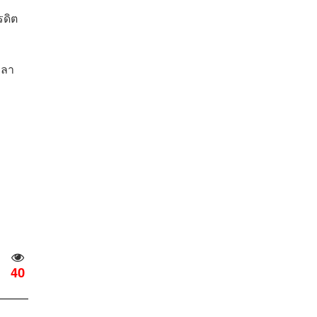
รดิต
วลา
40