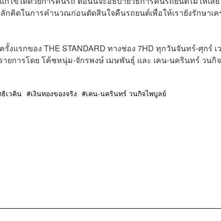
ีแก้ไขได้ด้วยการคืนรถ ตอนนี้จะอธิบายวิธีการคืนรถยนต์ไม่ให้เสีย
ลักคิดในการคำนวณก่อนตัดสินใจคืนรถยนต์เพื่อให้เรายังรักษาเค
์ครั้งแรกของ THE STANDARD ทางช่อง 7HD ทุกวันจันทร์-ศุกร์ เ
รายการโดย โค้ชหนุ่ม-จักรพงษ์ เมษพันธุ์ และ เคน-นครินทร์ วนกิจ
ทธิเวคิน
เงินทองของจริง
เคน-นครินทร์ วนกิจไพบูลย์
น