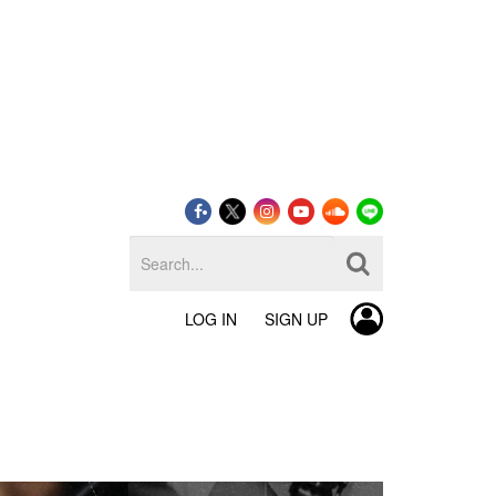
LOG IN
SIGN UP