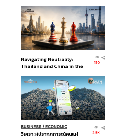
เศรษฐกิจเชิงรุก ประกาศหุ้น
ส่วนยุทธศาสตร์ไทย –
อินโดนีเซีย
Navigating Neutrality:
150
Thailand and China in the
Age of a New Global
Order
BUSINESS
/
ECONOMIC
2.5K
วิเคราะห์ปรากฏการณ์คนแห่