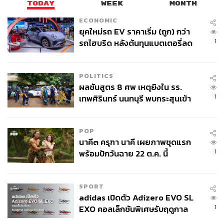
TODAY
WEEK
MONTH
ECONOMIC
ยุคใหม่รถ EV ราคาเริ่ม (ถูก) กว่า
1
รถไฮบริด หลังต้นทุนแบตเตอรี่ลด
ลง - จีนแห่บุกตลาดเกิดใหม่
ประวัติศาสตร์ความสำเร็จคือดีเอ็นเอของสโมสร
POLITICS
นิวซีแลนด์ ออลแบล็กส์ คือทีมที่หลายคนยกให้เป็นสัญลักษณ์
ผลชันสูตร 8 ศพ เหตุยิงใน รร.
ของกีฬารักบี้และประเทศนิวซีแลนด์ ด้วยความสำเร็จบนเวที
1
เทพศิรินทร์ นนทบุรี พบกระสุนเข้า
นานาชาติและฝีมือของนักรักบี้แต่ละคน ทำให้ทุกครั้งที่
จุดสำคัญ ‘ศีรษะ-หน้าอก’ ครูถูกยิง
นักกีฬาสวมเสื้อสีดำของทีม นักกีฬามีความคาดหวังให้ต้อง
4 นัด จากระยะไกล
ชนะทุกเกมที่ลงแข่งขัน ขณะที่เพียงแค่คู่แข่งเห็นสีเสื้อก็ให้
POP
ความเคารพและรู้สึกถึงความเป็นรองในทันที
นาคี๓ ครุฑา นาคี เผยภาพชุดแรก
1
พร้อมปักวันฉาย 22 ต.ค. นี้
ราชันชุดขาว เรอัล มาดริด ก็ไม่ต่างกัน เมื่อใดก็ตามที่เสื้อสี
ขาวของเขาพวกถูกสวมใส่ลงสนามในเวทียุโรป นักเตะที่ใส่
จะถูกคาดหวังให้เป็นที่หนึ่งเท่านั้น นอกนั้นคือความล้มเหลว
SPORT
adidas เปิดตัว Adizero EVO SL
ในขณะเดียวกัน คู่แข่งที่ถูกจับสลากมาพบก็ย่อมหวั่นเกรงด้วย
1
EXO คอลเล็กชันพิเศษรับฤดูกาล
สถิติแชมป์ 12 สมัยที่ถูกแปะไว้บนแขนเสื้อเหมือนกับเพชรเม็ด
College Football
งามประดับบนยอดมงกุฎในสัญลักษณ์ของสโมสร บวกกับส