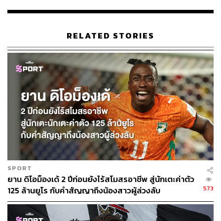
ประเทศมาตั้งแต่ปารีส แซงต์ แชร์กแมง, แชมป์ลีกเอิง
ฝรั่งเศส ในรอบ 16 ทีม, ยูเวนตุส แชมป์เซเรีย อา อิตาลี ใน
รอบ 8 ทีม และบาเยิร์น มิวนิก แชมป์บุนเดสลีกา เยอรมนี ใน
RELATED STORIES
รอบรองชนะเลิศ จนไม่สามารถปฏิเสธคำพูดที่โทนี โครส
กองกลางชาวเยอรมันของทีมที่ได้กล่าวไว้ในช่วงต้นฤดูกาล
ว่า “ฟุตบอลถ้วยยุโรปมอบพลังพิเศษให้กับเรอัล มาดริด”
ซึ่งการเข้าชิงเป็นสมัยที่ 4 จาก 5 ฤดูกาลที่ผ่านมาและการเดิน
หน้าสู่เป้าหมาย
“All out for number 13” หรือการไล่ล่าแชมป์
สมัยที่ 13 ของพวกเขา รวมถึงเส้นทางในรอบน็อกเอาต์ที่พวก
เขาได้เอาชนะที่สุดของแต่ละลีกในยุโรปมาเกือบทุกลีก ทำให้
พวกเขาถูกยกให้เป็นเต็งแชมป์ในเกมนัดชิงชนะเลิศศึกยูฟ่า
แชมเปียนส์ลีกที่กรุงเคียฟ ประเทศยูเครน เป็นที่เรียบร้อย
SPORT
ยาน ดิโอม็องเด้ 2 ปีก่อนยังไร้สโมสรอาชีพ สู่นักเตะค่าตัว
573
125 ล้านยูโร กับคำสัญญาถึงน้องสาวผู้ล่วงลับ