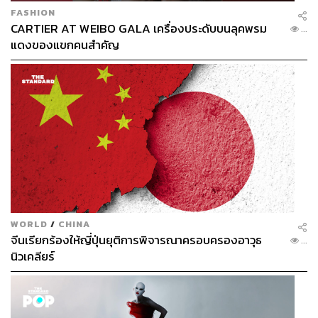
FASHION
CARTIER AT WEIBO GALA เครื่องประดับบนลุคพรม
...
แดงของแขกคนสำคัญ
นักเตะทุกคนที่เข้ามาในสโมสรแห่งนี้ก็เข้าใจปรัชญานี้เช่น
กัน พวกเขาถูกคาดหวังให้สร้างตำนานต่อจากผู้ที่มาก่อน
และนั่นคือสาเหตุที่นักเตะที่มาก่อนมีความกระหายแชมป์
มากขึ้นทุกปี
WORLD
/
CHINA
จีนเรียกร้องให้ญี่ปุ่นยุติการพิจารณาครอบครองอาวุธ
...
นิวเคลียร์