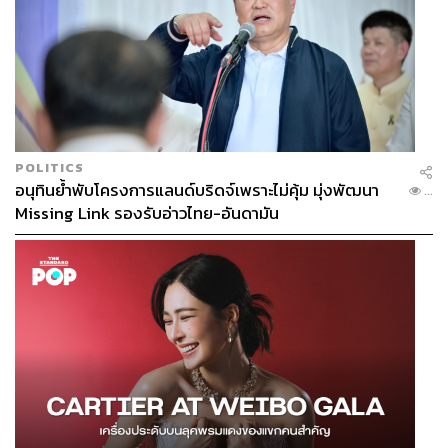
สนามอย่างแท้จริงในฐานะนักเตะ เมื่อปี 2002 เขายิงลูก
วอลเลย์สุดสวยพาทีมมาดริดคว้าแชมป์ยูฟ่าแชมเปียนส์ลีก
สมัยที่ 9 เหนือไบเออร์ เลเวอร์คูเซนในนาทีที่ 45 ซึ่งถูกยกให้
เป็นหนึ่งในประตูที่สวยงามที่สุดของการแข่งขัน จนการก้าว
เข้ามาคุมทีมเมื่อต้นปี 2016 และได้สัมผัสถ้วยแชมป์ในฐานะผู้
จัดการทีม 2 สมัยที่ผ่านมา
ด้วยความเข้าใจในปรัชญาที่ว่าความสำเร็จเท่านั้นคือความ
POLITICS
อนุทินย้ำพับโครงการแลนด์บริดจ์เพราะไม่คุ้ม มุ่งพัฒนา
พอใจของทุกคนที่สโมสรแห่งนี้ ซีดานจึงรู้ดีว่าต้องได้แชมป์
...
Missing Link รองรับอ่าวไทย-อันดามัน
เท่านั้นเขาจึงจะอยู่ที่สโมสรแห่งนี้ต่อได้ ไม่เช่นนั้นเขาจะต้อง
อำลาจากตำแหน่งไม่ช้าก็เร็ว