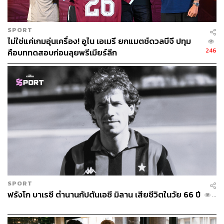
0 และหล่นไปอยู่ในอันดับที่ 3 ในลาลีกา สเปน
SPORT
ไม่ใช่แค่เกมอุ่นเครื่อง! อูไน เอเมรี ยกแมตช์ดวลบีจี ปทุม
246
คือบททดสอบก่อนลุยพรีเมียร์ลีก
แต่ภายในช่วงเวลาไม่ถึง 10 วัน ความเปลี่ยนแปลงครั้งใหญ่ก็
SPORT
ฟรังโก บาเรซี ตำนานกัปตันเอซี มิลาน เสียชีวิตในวัย 66 ปี
มาถึง เมื่อวันที่ 4 มกราคม 2016 เรอัล มาดริด ก็ตัดสินใจปลด
...
ราฟาเอล เบนิเตซ และแต่งตั้งซีเนดีน ซีดาน อดีตนักเตะของ
ทีมและอดีตทีมชาติฝรั่งเศสผู้ที่ไม่มีใครคาดเดาได้ว่าจะนำพา