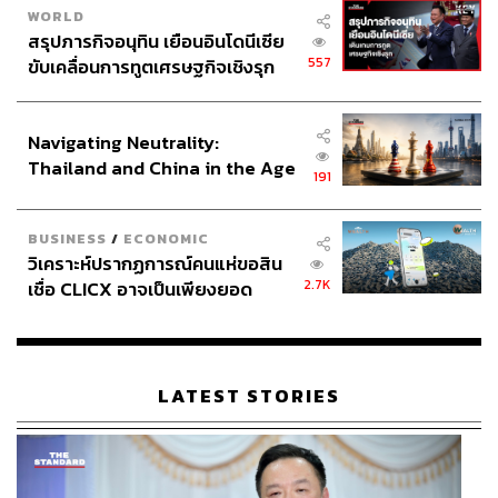
“ทำให้เจ้าของสโมสรทีมอื่นๆ ที่มีเช็คอยู่ในมือมองทีมมาดริด
WORLD
แล้วถามว่าจะซื้อความสำเร็จแบบนี้ได้อย่างไร ขอโทษนะ
สรุปภารกิจอนุทิน เยือนอินโดนีเซีย
คุณซื้อไม่ได้ ขอโทษด้วย”
557
ขับเคลื่อนการทูตเศรษฐกิจเชิงรุก
ประกาศหุ้นส่วนยุทธศาสตร์ไทย –
อินโดนีเซีย
Navigating Neutrality:
Thailand and China in the Age
191
of a New Global Order
BUSINESS
/
ECONOMIC
วิเคราะห์ปรากฏการณ์คนแห่ขอสิน
2.7K
เชื่อ CLICX อาจเป็นเพียงยอด
ภูเขาน้ำแข็ง ของปัญหาหนี้ครัว
เรือนไทยที่ถูกซุกไว้
LATEST STORIES
ซีดาน ตัวแทนดีเอ็นเอแห่งความสำเร็จทั้งในและนอกสนาม
ซีดานเรียกได้ว่าเป็นผู้ที่ได้สัมผัสความสำเร็จทั้งในและนอก