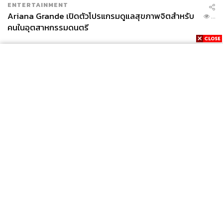
ENTERTAINMENT
Ariana Grande เปิดตัวโปรแกรมดูแลสุขภาพจิตสำหรับ
...
คนในอุตสาหกรรมดนตรี
เซร์คิโอ รามอส ผู้ที่พร้อมหักอกคนเมืองลิเวอร์พูลในค่ำคืนที่
กรุงเคียฟ
จากดีเอ็นเอความสำเร็จมาสู่ผู้นำพาทีมไปยังเป้าหมายในครั้ง
News
Wealth
Pop
นี้คือกองหลังวัย 32 ปี เซร์คิโอ รามอส ที่สื่อกีฬาอังกฤษอย่าง
Podcast
Video
Now
Opinion
Careers
Events
BBC ยกให้เป็นคนที่จะหักอกแฟนบอลลิเวอร์พูลในค่ำคืนวันที่
Privacy
About
Contact
26 พฤษภาคม
Policy
FOR
โดยมอบเหตุผลหลักให้ว่า ด้วยความคุ้นเคยในรายการนี้
ADVERTISING
ทำให้ทุกครั้งที่เรอัล มาดริด ผ่านเข้าสู่รอบชิงฯ เปรียบเสมือน
การเล่นในบ้านของพวกเขา ซึ่งขวัญใจของแฟนบอลเรอัล
MEMBERSHIP
มาดริด คือรามอส ซึ่งทาง BBC ยกให้เขาเป็นนักฟุตบอลคน