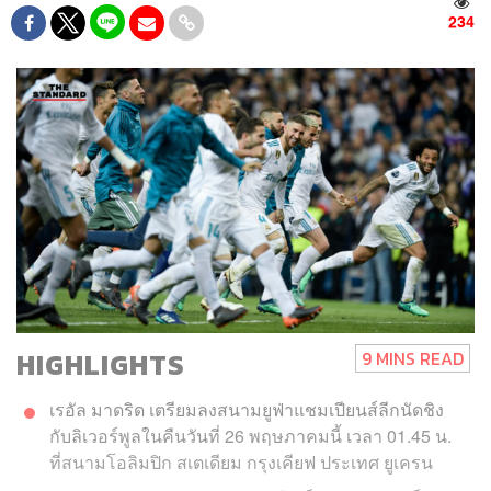
234
HIGHLIGHTS
9 MINS READ
เรอัล มาดริด เตรียมลงสนามยูฟ่าแชมเปียนส์ลีกนัดชิง
กับลิเวอร์พูลในคืนวันที่ 26 พฤษภาคมนี้ เวลา 01.45 น.
ที่สนามโอลิมปิก สเตเดียม กรุงเคียฟ ประเทศ ยูเครน