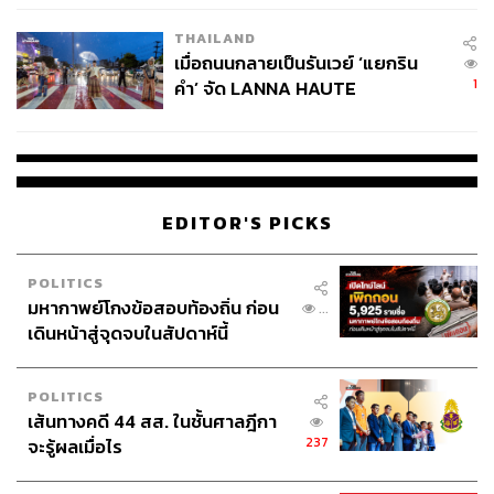
ตาร์ดังระดับโลก ไล่ตั้งแต่คริสเตียโน โรนัลโด ไปจนถึงซีเน
THAILAND
ดีน ซีดาน ผู้จัดการทีม
เมื่อถนนกลายเป็นรันเวย์ ‘แยกริน
1
คำ’ จัด LANNA HAUTE
มานูเอล ซานชีส อดีตกัปตันทีมเรอัล มาดริด ชุดแชมป์ยูฟ่าแช
COUTURE กลางสายฝน
มเปียนส์ลีกเมื่อปี 1998 ได้ให้สัมภาษณ์กับ Goal.com ถึง
ความสำเร็จที่ไม่สามารถซื้อได้ด้วยเงินของสโมสรแห่งนี้ว่า
“คุณจะอธิบายดีเอ็นเอความสำเร็จของทีมเรอัล มาดริด อย่าง
EDITOR'S PICKS
ไรน่ะเหรอ ผมบอกเลยว่าเป็นสิ่งที่นักธุรกิจที่ประสบความ
สำเร็จในธุรกิจอื่นแล้วมาทำทีมฟุตบอลคงไม่เข้าใจ
POLITICS
มหากาพย์โกงข้อสอบท้องถิ่น ก่อน
...
“พวกเขาคุ้นเคยกับความสามารถในการซื้อทุกอย่างด้วยเงิน
เดินหน้าสู่จุดจบในสัปดาห์นี้
แต่ไม่ใช่ความสำเร็จแบบนี้ คุณไม่สามารถซื้อประวัติศาสตร์​
116 ปีของสโมสรเรอัล มาดริด ตำนานที่นักเตะได้สร้าง และ
ความรู้สึกต่างๆ ที่พวกเขาได้ทิ้งไว้ในห้องแต่งตัว หรือยีน
POLITICS
ความสำเร็จที่ถูกสืบทอดต่อโดยเซร์คิโอ รามอส และคริสเตีย
เส้นทางคดี 44 สส. ในชั้นศาลฎีกา
237
จะรู้ผลเมื่อไร
โน โรนัลโด จากนักเตะอย่างอัลเฟรโด ดี สเตฟาโน