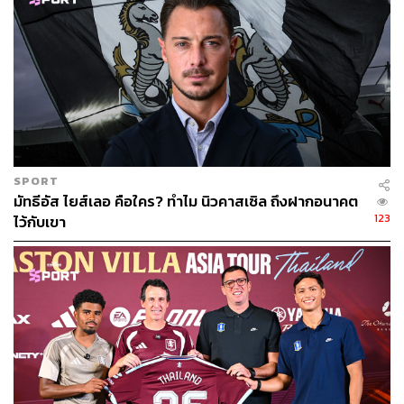
SPORT
“เราคือเรอัล มาดริด และความสำเร็จคือสิ่งที่อยู่ในดีเอ็นเอ
มัทธีอัส ไยส์เลอ คือใคร? ทำไม นิวคาสเซิล ถึงฝากอนาคต
ของพวกเรา​”
123
ไว้กับเขา
โทนี โครส กองกลางชาวเยอรมัน ได้ให้สัมภาษณ์ไว้ในวันที่
เรอัล มาดริด ออกสตาร์ทฤดูกาลได้อย่างน่าผิดหวังเมื่อวันที่
27 ธันวาคม 2015 ในช่วงเวลาที่ราฟาเอล เบนิเตซ เป็นผู้คุม
ชะตาการเดินหมากของสโมสร
ในช่วงเวลานั้น เรอัล มาดริด เหมือนกับแชมป์โลกที่เพิ่งเสีย
เข็มขัดและกำลังมึนเมากับหมัดชุดที่คู่ชกออกรัวเข้าใส่ตั้งแต่
การตกรอบฟุตบอลโกปาเดลเรย์ และความพ่ายแพ้ใน
เอลกลา
ซิโก
ให้กับบาร์เซโลนา คู่อริตลอดกาลอย่างน่าอับอายไปถึง 4-