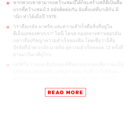
หากพวกเขาสามารถคว้าแชมป์ได้ก็จะสร้างสถิติเป็นทีม
แรกที่คว้าแชมป์ 3 สมัยติดต่อกัน นับตั้งแต่ที่บาเยิร์น มิ
วนิก ทำได้เมื่อปี 1976
“เราคือเรอัล มาดริด และความสำเร็จคือสิ่งที่อยู่ใน
ดีเอ็นเอของพวกเรา​” โทนี โครส กองกลางชาวเยอรมัน
กล่าวถึงปรัชญาความสำเร็จของทีม โดยเชื่อว่านี่คือ
ปัจจัยที่นำพาเรอัล มาดริด สู่ความสำเร็จตลอด 12 ครั้งที่
ผ่านมาในเวทียุโรป
เซร์คิโอ รามอส คือนักเตะที่สื่อต่างประเทศเชื่อว่าจะเป็น
ผู้ที่หักอกแฟนบอลลิเวอร์พูลด้วยเกมรับที่วางใจได้และ
สัญชาตญาณการทำประตูในช่วงเวลาสำคัญที่เขามี
READ MORE
วันเสาร์ที่ 26 พฤษภาคมนี้แล้วที่ฟุตบอลถ้วยรายการใหญ่ที่สุด
สำหรับสโมสรยุโรปอย่างยูฟ่าแชมเปียนส์ลีกกำลังจะเผย
โฉมหน้าผู้ชนะ โดยผู้ที่ผ่านเข้าสู่รอบชิงชนะเลิศได้ในปีนี้คือ
เรอัล มาดริด ที่เข้ามาไล่ล่าแชมป์สมัยที่ 4 จาก 5 ฤดูกาลที่
ผ่านมากับลิเวอร์พูลที่คว้าแชมป์รายการนี้ครั้งล่าสุดเมื่อปี
2005 ที่อิสตันบูล ประเทศตุรกี ด้วยการเอาชนะเอซี มิลาน