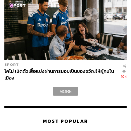
สโมสรไปในทิศทางใดเข้ามาคุมทีมด้วยสัญญา 2 ปีครึ่ง
ช่วงเวลาไม่ถึง 3 ปีผ่านไป ซีดานได้พิสูจน์แล้วว่าเขานำพา
สโมสรกลับเข้าสู่ดีเอ็นเอแห่งความสำเร็จของสโมสรด้วย
การพาทีมคว้าแชมป์ยูฟ่าแชมเปียนส์ลีก 2 สมัยติดต่อกันเป็น
ครั้งแรกนับตั้งแต่ฟุตบอลรายการนี้เปลี่ยนชื่อเมื่อปี 1993 และ
ในเวลานี้กำลังเตรียมสร้างสถิติเป็นทีมแรกที่สามารถคว้า
แชมป์ยูฟ่าแชมเปียนส์ลีกติดต่อกัน 3 สมัยได้เป็นทีมแรก นับ
ตั้งแต่บาเยิร์น มิวนิก ที่คว้าแชมป์ยุโรปติดต่อกัน 3 สมัยในปี
SPORT
1976
โคโม่ เปิดตัวเสื้อแข่งผ่านการมอบเป็นของขวัญให้ผู้คนใน
104
เมือง
MORE
MOST POPULAR