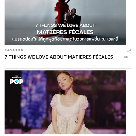
ความกดดันรูปแบบนี้ทำให้นักเตะหน้าใหม่มองไปถึงรุ่นพี่ที่
เคยทำไว้ให้เห็น และทุกปีพวกเขาจะเพิ่มนักเตะหน้าใหม่เข้าสู่
ทีมอย่างน้อย 2-3 คนเข้ามาสานต่อปรัญชานี้
FASHION
7 THINGS WE LOVE ABOUT MATIÈRES FÉCALES
...
ด้วยความเข้าใจที่ตรงกันนี้เอง ทำให้นักเตะใหม่-เก่า โค้ช
และทีมงานรู้ดีว่าพวกเขาถูกคาดหวังให้ไปสู่รอบชิงฯ ด้วย
ความคิดที่ฝังอยู่ในใจว่าต้องชนะเท่านั้น และนี่เองคือฐาน
ของความสำเร็จที่ต้องถูกต่อยอดให้สูงขึ้นเรื่อยๆ และเป็น
สโมสรที่ไม่มีพื้นที่ให้กับผู้ที่พ่ายแพ้