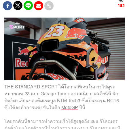
182
THE STANDARD SPORT ได้โอกาสพิเศษในการไปดูรถ
หมายเลข 23 แบบ Garage Tour ของ เอเนีย บาสเตียนินี นัก
บิดอิตาเลียนของทีมเรดบูล KTM Tech3 ซึ่งเป็นรถรุ่น RC16
ซึ่งใช้ลงทำการแข่งขันในศึก
MotoGP
ปีนี้
โดยรถคันนี้สามารถทำความเร็วได้สูงสุดถึง 366 กิโลเมตร
ต่อชั่วโมง โดยตัวรถมีน้ำหนักราว 147-150 กิโลเมตร และมี