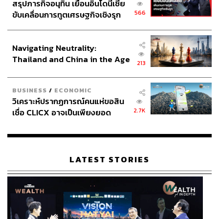
สรุปภารกิจอนุทิน เยือนอินโดนีเซีย
566
ขับเคลื่อนการทูตเศรษฐกิจเชิงรุก
ประกาศหุ้นส่วนยุทธศาสตร์ไทย –
อินโดนีเซีย
Navigating Neutrality:
Thailand and China in the Age
213
of a New Global Order
BUSINESS
/
ECONOMIC
วิเคราะห์ปรากฏการณ์คนแห่ขอสิน
2.7K
เชื่อ CLICX อาจเป็นเพียงยอด
ภูเขาน้ำแข็ง ของปัญหาหนี้ครัว
เรือนไทยที่ถูกซุกไว้
LATEST STORIES