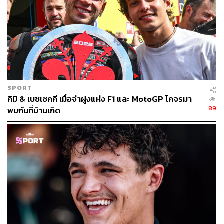
SPORT
คิมิ & เบซเซคคี เมื่อจ่าฝูงแห่ง F1 และ MotoGP โคจรมา
89
พบกันที่บ้านเกิด