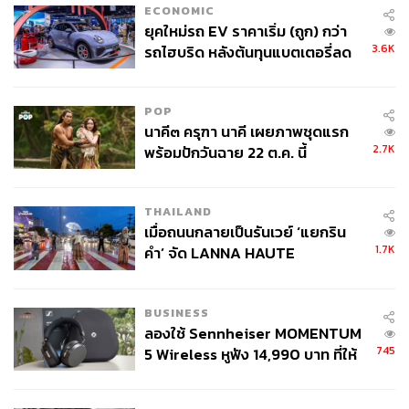
ECONOMIC
ยุคใหม่รถ EV ราคาเริ่ม (ถูก) กว่า
3.6K
รถไฮบริด หลังต้นทุนแบตเตอรี่ลด
ลง - จีนแห่บุกตลาดเกิดใหม่
POP
นาคี๓ ครุฑา นาคี เผยภาพชุดแรก
2.7K
พร้อมปักวันฉาย 22 ต.ค. นี้
THAILAND
เมื่อถนนกลายเป็นรันเวย์ ‘แยกริน
1.7K
คำ’ จัด LANNA HAUTE
COUTURE กลางสายฝน
BUSINESS
ลองใช้ Sennheiser MOMENTUM
745
5 Wireless หูฟัง 14,990 บาท ที่ให้
ผู้ใช้ถอดเปลี่ยนแบตเองได้ ก่อนกฎ
EU บังคับปีหน้า