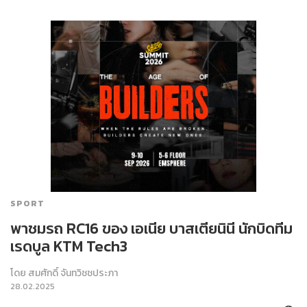
SPORT
พาชมรถ RC16 ของ เอเนีย บาสเตียนินี นักบิดทีม
เรดบูล KTM Tech3
โดย
สมศักดิ์ จันทวิชชประภา
28.02.2025