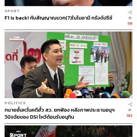
SPORT
F1 is back! กับสัญญาณบวก(?)ในไมอามี กรังด์ปรีซ์
119
POLITICS
ทนายอั๋นหวั่นคดีฮั้ว สว. ยกฟ้อง หลังภาพประธานอนุฯ
192
วินิจฉัยของ DSI ไหว้ต้อนรับอนุทิน