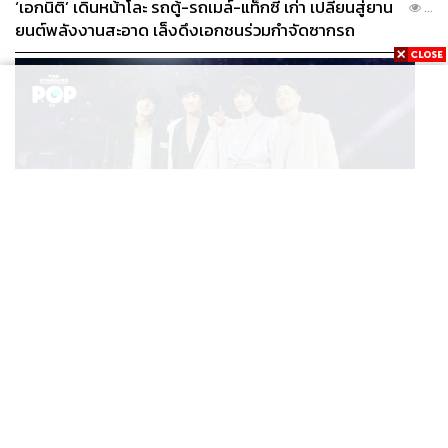
‘เอกนิติ’ เดินหน้าโละ รถตู้-รถเมล์-แท็กซี่ เก่า เปลี่ยนสู่ยาน
...
ยนต์พลังงานสะอาด เล็งดึงเอกชนร่วมกำจัดซากรถ
TAGS:
MotoGP
Motosport
MotoGP 2025
KTM RC16
Enea Bastianini
182
MUSIC
F FOREVER IN BANGKOK คอนเสิร์ตสุดยิ่งใหญ่ของ
...
ตำนานรักแรกแห่งเอเชีย
ABOUT THE AUTHOR
สมศักดิ์ จันทวิชชประภา
โปรดิวเซอร์ คอลัมนิสต์ และบรรณาธิการ ผู้
หลงใหลในความตื่นเต้นของกีฬาและความ
สงบของการอ่านหนังสือเงียบๆ