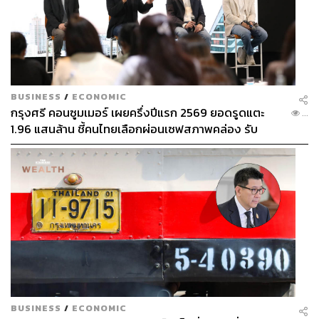
BUSINESS
/
ECONOMIC
กรุงศรี คอนซูมเมอร์ เผยครึ่งปีแรก 2569 ยอดรูดแตะ
...
1.96 แสนล้าน ชี้คนไทยเลือกผ่อนเซฟสภาพคล่อง รับ
เศรษฐกิจผันผวนฉุดผลประกอบการพลาดเป้า
BUSINESS
/
ECONOMIC