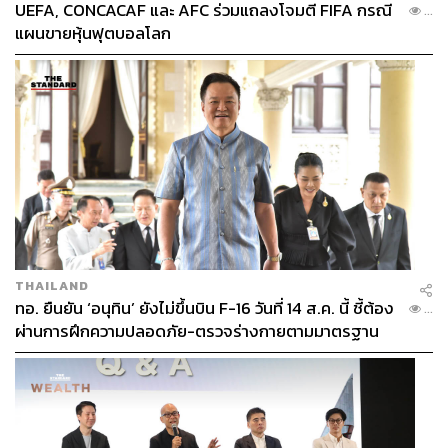
UEFA, CONCACAF และ AFC ร่วมแถลงโจมตี FIFA กรณี
...
แผนขายหุ้นฟุตบอลโลก
THAILAND
ทอ. ยืนยัน ‘อนุทิน’ ยังไม่ขึ้นบิน F-16 วันที่ 14 ส.ค. นี้ ชี้ต้อง
...
ผ่านการฝึกความปลอดภัย-ตรวจร่างกายตามมาตรฐาน
ก่อน