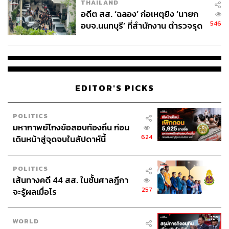
THAILAND
อดีต สส. ‘ฉลอง’ ก่อเหตุยิง ‘นายก
546
อบจ.นนทบุรี’ ที่สำนักงาน ตำรวจรุด
ลงพื้นที่
EDITOR'S PICKS
POLITICS
มหากาพย์โกงข้อสอบท้องถิ่น ก่อน
624
เดินหน้าสู่จุดจบในสัปดาห์นี้
POLITICS
เส้นทางคดี 44 สส. ในชั้นศาลฎีกา
257
จะรู้ผลเมื่อไร
WORLD