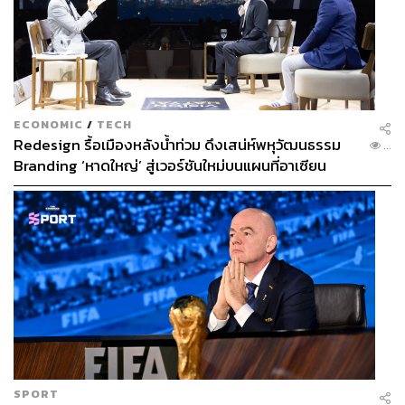
ECONOMIC
/
TECH
Redesign รื้อเมืองหลังน้ำท่วม ดึงเสน่ห์พหุวัฒนธรรม
...
Branding ‘หาดใหญ่’ สู่เวอร์ชันใหม่บนแผนที่อาเซียน
SPORT