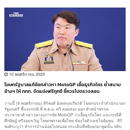
10 พฤศจิกายน 2025
โฆษกรัฐบาลแก้ข้อกล่าวหา MotoGP เอื้อธุรกิจใคร ย้ำสนาม
ช้างฯ ให้ กกท. จัดแข่งฟรีทุกปี ชี้ควรไปตรวจสอบ
Tomorrowland ของรัฐบาลที่แล้ว
วานนี้ (9 พฤศจิกายน) สิริพงศ์ อังคสกุลเกียรติ โฆษกประจำสำนักนายก
รัฐมนตรี ชี้แจงกรณี ที่ พ.ต.อ. ทวี สอดส่อง ออก หัวหน้าพรรค
ประชาชาติ กล่าวหางบการจัด MotoGP ว่าเอื้อธุรกิจใคร และกรณีที่
ศึกษิษฏ์ ศรีจอมขวัญ โฆษกพรรคเพื่อไทย ข้องใจตัวเลขไม่คุ้มทุน สิริ
พงศ์ระบุว่า ทำการบ้านน้อยไปหน่อย ประเด็นที่หยิบยกมาพูดนั้น หยิบ