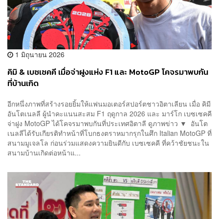
1 มิถุนายน 2026
คิมิ & เบซเซคคี เมื่อจ่าฝูงแห่ง F1 และ MotoGP โคจรมาพบกัน
ที่บ้านเกิด
อีกหนึ่งภาพที่สร้างรอยยิ้มให้แฟนมอเตอร์สปอร์ตชาวอิตาเลียน เมื่อ คิมี
อันโตเนลลี ผู้นำคะแนนสะสม F1 ฤดูกาล 2026 และ มาร์โก เบซเซคคี
จ่าฝูง MotoGP ได้โคจรมาพบกันที่ประเทศอิตาลี ดูภาพข่าว ▼ อันโต
เนลลีได้รับเกียรติทำหน้าที่โบกธงตราหมากรุกในศึก Italian MotoGP ที่
สนามมูเจลโล ก่อนร่วมแสดงความยินดีกับ เบซเซคคี ที่คว้าชัยชนะใน
สนามบ้านเกิดต่อหน้าแ...