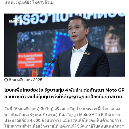
มาเพียงมุมเดียว ไม่ครบถ้วน...
8 พฤศจิกายน 2025
โฆษกเพื่อไทย​ข้องใจ รัฐบาลทุ่ม 4 พันล้านต่อสัญญา Moto GP
สวนทางตัวเลขไม่คุ้มทุน หวังใช้สัญญาผูกมัดป้องกันยึดสนาม
พื้นเขากระโดงคืนหรือไม่
วันนี้ (8 พฤศจิกายน) ศึกษิษฏ์ ศรีจอมขวัญ โฆษกพรรคเพื่อไทย แถลง
ข่าวถึงมติคณะรัฐมนตรี (ครม.) ที่ต่อสัญญา MotoGP อีก 5 ปี ด้วยงบ
ประมาณเกือบ 4,000 ล้านบาทว่า แม้พรรคเพื่อไทยจะเห็นด้วยกับการ
ใช้มหกรรมกีฬาเพื่อสร้างรายได้ แต่งานที่ใช้เงินภาษีไปสนับสนุนก็ควร