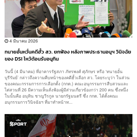
4 มีนาคม 2026
ทนายอั๋นหวั่นคดีฮั้ว สว. ยกฟ้อง หลังภาพประธานอนุฯ วินิจฉัย
ของ DSI ไหว้ต้อนรับอนุทิน
วันนี้ (4 มีนาคม) ที่อาคารรัฐสภา ภัทรพงศ์ ศุภักษร หรือ ‘ทนายอั๋น
บุรีรัมย์’ กล่าวถึงความคืบหน้าของคดีฮั้วเลือก สว. โดยระบุว่า ในส่วน
ของคณะกรรมการการเลือกตั้ง (กกต.) คณะอนุกรรมการสืบสวนและ
ไต่สวนที่ 26 มีความเห็นสั่งฟ้องผู้มีส่วนเกี่ยวข้องกว่า 200 คน ซึ่งหนึ่ง
ในนั้นคือ อนุทิน ชาญวีรกูล นายกรัฐมนตรี ซึ่ง กกต. ได้ตั้งคณะ
อนุกรรมการวินิจฉัยฯ ที่มาทำหน้าท...