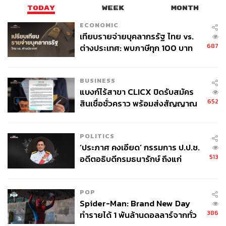
TODAY
WEEK
MONTH
ECONOMIC
เทียบรายจ่ายบุคลากรรัฐ ไทย vs.
687
ต่างประเทศ: พบภาษีทุก 100 บาท
ของคนไทยใช้ไปกับข้าราชการเฉียด
40 บาท
BUSINESS
แบงก์ไร้สาขา CLICX ปิดรับสมัคร
652
สินเชื่อชั่วคราว พร้อมส่งสัญญาณ
เตือนกลุ่มกู้เงินผิดวัตถุประสงค์-ให้
ข้อมูลเท็จ เตรียมดำเนินคดีเด็ดขาด
POLITICS
‘ประภาศ คงเอียด’ กรรมการ ป.ป.ช.
513
อดีตอธิบดีกรมธนารักษ์ ถึงแก่
อนิจกรรม
POP
Spider-Man: Brand New Day
386
ทำรายได้ 1 พันล้านดอลลาร์จากทั่ว