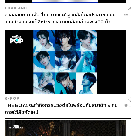
THAILAND
ศาลออกหมายจับ ‘โทน บางแค’ ฐานฉ้อโกงประชาชน ปม
...
แอบอ้างแบรนด์ Zeiss ลวงขายกล้องส่องพระลิมิเต็ด
K-POP
THE BOYZ จะทำกิจกรรมวงต่อไปพร้อมกับสมาชิก 9 คน
...
ภายใต้สังกัดใหม่