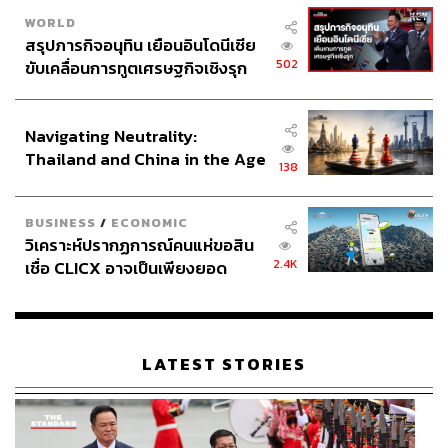
WORLD
สรุปภารกิจอนุทิน เยือนอินโดนีเซีย
502
ขับเคลื่อนการทูตเศรษฐกิจเชิงรุก
ประกาศหุ้นส่วนยุทธศาสตร์ไทย –
อินโดนีเซีย
Navigating Neutrality:
Thailand and China in the Age
138
of a New Global Order
BUSINESS
/
ECONOMIC
วิเคราะห์ปรากฏการณ์คนแห่ขอสิน
2.4K
เชื่อ CLICX อาจเป็นเพียงยอด
ภูเขาน้ำแข็ง ของปัญหาหนี้ครัว
เรือนไทยที่ถูกซุกไว้
LATEST STORIES