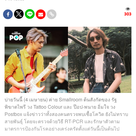
303
บ่ายวันนี้ (4 เมษายน) ค่าย Smallroom ต้นสังกัดของ รัฐ
พิฆาตไพรี วง Tattoo Colour และ ป๊อป-พนาย อิ่มใจ วง
Postbox แจ้งข่าวว่าทั้งสองคนตรวจพบเชื้อโควิด ยังไม่ทราบ
สายพันธุ์ โดยจะตรวจด้วยวิธี RT-PCR และรักษาตัวตาม
มาตรการป้องกันโรคอย่างเคร่งครัดตั้งแต่วันนี้เป็นต้นไป