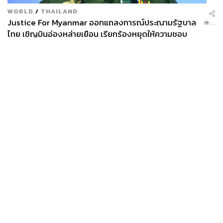
WORLD
/
THAILAND
Justice For Myanmar ออกแถลงการณ์ประณามรัฐบาล
...
ไทย เชิญมินอ่องหล่ายเยือน เรียกร้องหยุดให้ความชอบ
ธรรมรัฐบาลทหาร
News
Wealth
Pop
Podcast
Video
Now
Opinion
Careers
Events
Privacy
About
Contact
Policy
FOR
ADVERTISING
MEMBERSHIP