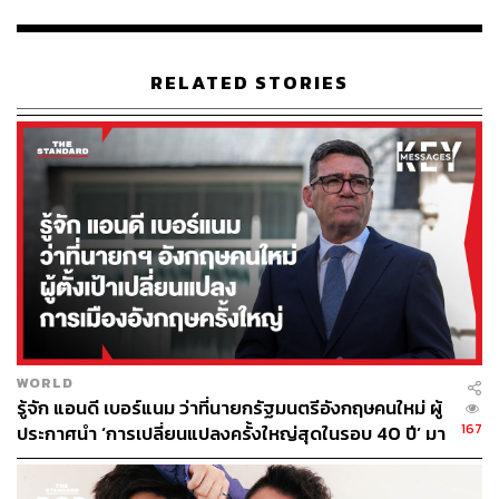
303
RELATED STORIES
ABOUT THE AUTHOR
หทัยธาร ฉัตรเลิศมงคล
นักศึกษาเอกภาษาศาสตร์ สนใจภาษา
วัฒนธรรม และชีวิตขับเคลื่อนด้วยการติ่ง
เสมอมา
WORLD
รู้จัก แอนดี เบอร์แนม ว่าที่นายกรัฐมนตรีอังกฤษคนใหม่ ผู้
167
ประกาศนำ ‘การเปลี่ยนแปลงครั้งใหญ่สุดในรอบ 40 ปี’ มา
สู่การเมืองอังกฤษ