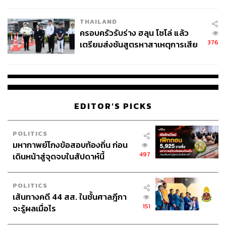
โลกภายใน 6 วัน
THAILAND
ครอบครัวรับร่าง ฮลุน โซโล่ แล้ว
376
เตรียมส่งชันสูตรหาสาเหตุการเสีย
ชีวิต
EDITOR'S PICKS
POLITICS
มหากาพย์โกงข้อสอบท้องถิ่น ก่อน
497
เดินหน้าสู่จุดจบในสัปดาห์นี้
POLITICS
เส้นทางคดี 44 สส. ในชั้นศาลฎีกา
151
จะรู้ผลเมื่อไร