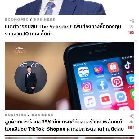
ECONOMIC
/
BUSINESS
เปิดตัว ‘ออมสิน The Selected’ เพิ่มช่องทางซื้อกองทุน
195
รวมจาก 10 บลจ.ชั้นนำ
BUSINESS
/
BUSINESS
ลูกค้าเทตะกร้าทิ้ง 75% บีบแบรนด์หั่นงบสร้างภาพลักษณ์
354
โยกเงินซบ TikTok-Shopee คาดงบการตลาดไทยติดลบ
ครั้งแรกในรอบ 14 ปี