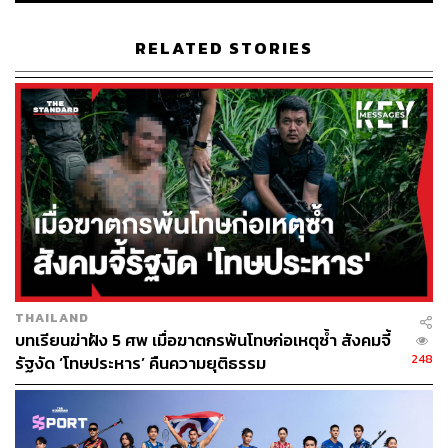
ประชาชนสามารถร่วมติดตามและส่งกำลังใจให้ทัพนักกีฬา
เรือใบทีมชาติไทย ในการแข่งขันกีฬาซีเกมส์ ครั้งที่ 33 ได้
RELATED STORIES
ทางเว็บไซต์สมาคมกีฬาแข่งเรือใบแห่งประเทศไทย ใน
พระบรมราชูปถัมภ์ ที่ www.yrat-thailand.or.th
THAILAND
บทเรียนฆ่าฝัง 5 ศพ เมื่อฆาตกรพ้นโทษก่อเหตุซ้ำ สังคมจี้
248
รัฐงัด ‘โทษประหาร’ คืนความยุติธรรม