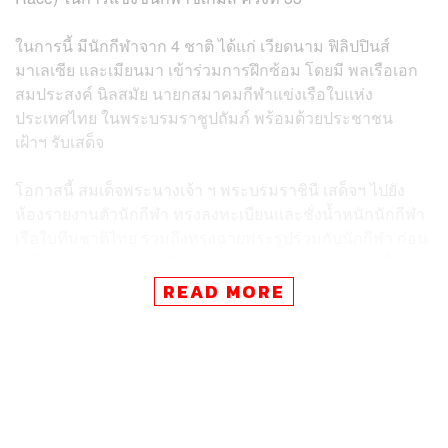
ในการนี้ มีนักกีฬาจาก 4 ชาติ ได้แก่ เวียดนาม ฟิลิปปินส์
มาเลเซีย และเมียนมา เข้าร่วมการฝึกซ้อม โดยมี พลเรือเอก
สมประสงค์ นิลสมัย นายกสมาคมกีฬาแข่งเรือใบแห่ง
ประเทศไทย ในพระบรมราชูปถัมภ์ พร้อมด้วยประชาชน
เฝ้าฯ รับเสด็จ
โอกาสนี้ สมเด็จพระนางเจ้า ฯ พระบรมราชินี เสด็จฯ ไปยัง
ห้องรายงานตัวนักกีฬา ทรงลงทะเบียนและชั่งน้ำหนักนักกีฬา
เรือใบทีมชาติไทย รวมถึงทรงฉายพระรูปร่วมกับนักกีฬา ก่อน
เสด็จฯ ไปยังท่าเรือโอเชียน มารีนา ยอชต์ คลับ พัทยา เพื่อ
ทรงร่วมร้องเพลงชาติไทยกับทีมนักกีฬาเรือใบ บนเรือคีลโบท
READ MORE
SSL 47 และทรงรับฟังการถวายบรรยายข้อมูลการแข่งขัน
จากนั้น เสด็จฯ โดยเรือใบคีลโบท SSL 47 หมายเลข 6 ไปยัง
บริเวณพื้นที่ฝึกซ้อมในทะเล ทรงร่วมฝึกซ้อมรอบทดสอบ
สนามกับนักกีฬาเรือใบจากทั้ง 4 ชาติ เพื่อเตรียมความพร้อม
ของนักกีฬาและคณะกรรมการให้เกิดความคุ้นเคยกับสนาม