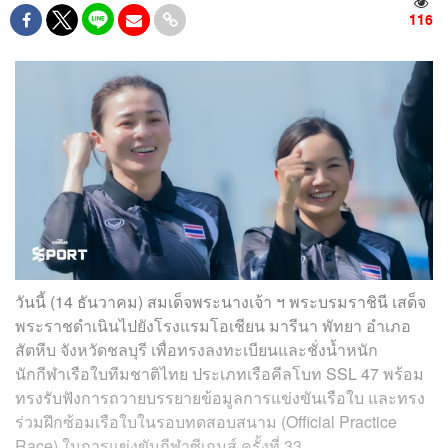
116
วันนี้ (14 ธันวาคม) สมเด็จพระนางเจ้า ฯ พระบรมราชินี เสด็จ
พระราชดำเนินไปยังโรงแรมโอเชียน มารีนา พัทยา อำเภอ
สัตหีบ จังหวัดชลบุรี เพื่อทรงลงทะเบียนและชั่งน้ำหนัก
นักกีฬาเรือใบทีมชาติไทย ประเภทเรือคีลโบท SSL 47 พร้อม
ทรงรับฟังการถวายบรรยายข้อมูลการแข่งขันเรือใบ และทรง
ร่วมฝึกซ้อมเรือใบในรอบทดสอบสนาม (Official Practice
Race) ในการแข่งขันกีฬาซีเกมส์ ครั้งที่ 33