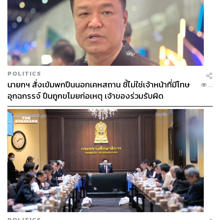
POLITICS
นายกฯ สั่งเข้มพกปืนนอกเคหสถาน ชี้ไม่ใช่เจ้าหน้าที่มีโทษ
...
อุกฉกรรจ์ ปืนถูกขโมยก่อเหตุ เจ้าของร่วมรับผิด
POLITICS