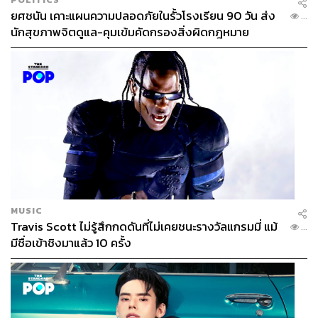
ยศชนัน เคาะแผนความปลอดภัยในรั้วโรงเรียน 90 วัน ส่ง
...
นักสุขภาพจิตดูแล-คุมเข้มคัดกรองสิ่งผิดกฎหมาย
MUSIC
Travis Scott ไม่รู้สึกกดดันที่ไม่เคยชนะรางวัลแกรมมี่ แม้
...
มีชื่อเข้าชิงมาแล้ว 10 ครั้ง