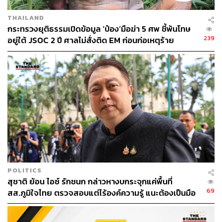
THAILAND
กระทรวงยุติธรรมเปิดข้อมูล ‘ป๋อง’มือฆ่า 5 ศพ ชี้พ้นโทษ
239
อยู่ใต้ JSOC 2 ปี ศาลไม่สั่งติด EM ก่อนก่อเหตุร้าย
POLITICS
สุชาติ ย้อน ไอซ์ รักชนก กล่าวหางบกระจุกแค่พื้นที่
69
สส.ภูมิใจไทย ตรวจสอบแต่ไร้องค์ความรู้ แนะต้องเป็นมือ
อาชีพกว่านี้