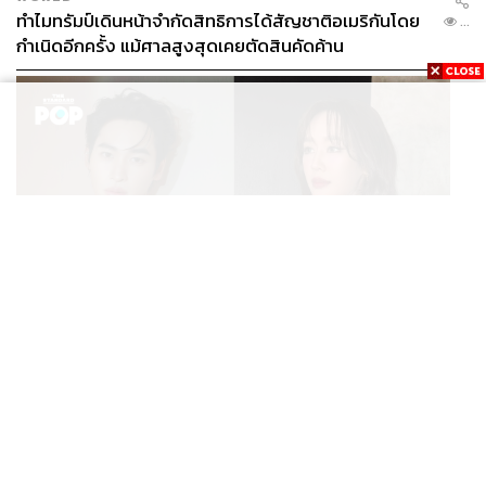
ทำไมทรัมป์เดินหน้าจำกัดสิทธิการได้สัญชาติอเมริกันโดย
...
กำเนิดอีกครั้ง แม้ศาลสูงสุดเคยตัดสินคัดค้าน
ENTERTAINMENT
เก้า นพเก้า และ พาย รินรดา เตรียมร่วมงานกันใน ‘รสกาล
...
Enchanted Taste In Time’