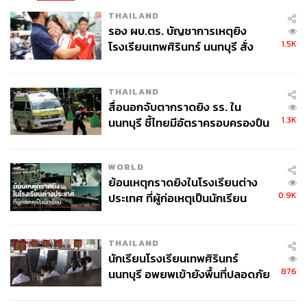
THAILAND
รอง ผบ.ตร. บัญชาการเหตุยิง
1.5K
โรงเรียนเทพศิรินทร์ นนทบุรี สั่ง
ค้นหา 2 รอบยืนยันไร้คนติดค้าง พบ
ศพปู่-ย่าที่บ้านพักผู้ก่อเหตุ
TAGS:
ชลบุรี
กีฬาเรือใบ
สัตหีบ
ทีมชาติไทย
THAILAND
การแข่งขัน
สื่อนอกจับตากราดยิง รร. ใน
1.3K
นนทบุรี ชี้ไทยมีอัตราครอบครองปืน
สูงในระดับต้นของภูมิภาค
WORLD
ย้อนเหตุกราดยิงในโรงเรียนต่าง
0.9K
ประเทศ ที่ผู้ก่อเหตุเป็นนักเรียน
115
THAILAND
นักเรียนโรงเรียนเทพศิรินทร์
ABOUT THE AUTHOR
876
นนทบุรี อพยพเข้ายังพื้นที่ปลอดภัย
ชั่วคราว หลังเหตุใช้อาวุธปืนภายใน
THE STANDARD TEAM
โรงเรียนคลี่คลาย