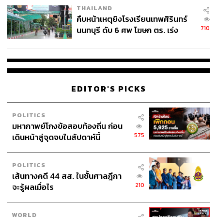
กองบรรณาธิการ THE STANDARD
THAILAND
คืบหน้าเหตุยิงโรงเรียนเทพศิรินทร์
710
นนทบุรี ดับ 6 ศพ โฆษก ตร. เร่ง
สอบปมขโมยปืนปู่ก่อเหตุ
EDITOR'S PICKS
POLITICS
มหากาพย์โกงข้อสอบท้องถิ่น ก่อน
575
เดินหน้าสู่จุดจบในสัปดาห์นี้
POLITICS
เส้นทางคดี 44 สส. ในชั้นศาลฎีกา
210
จะรู้ผลเมื่อไร
WORLD