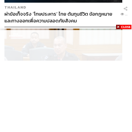
THAILAND
ผ่าข้อเท็จจริง ‘โทษประหาร’ ไทย ต้นทุนชีวิต ข้อกฎหมาย
...
และทางออกเพื่อความปลอดภัยสังคม
THAILAND
เปิดแผนหลัง BRN เปลี่ยนแกนนำ พุ่งเป้าดิสเครดิต
...
กกล.รัฐ ใช้ทหารก่อเหตุ พร้อมระดมเงินบริจาคสะพัดปีละ
2,000 ล้านบาท