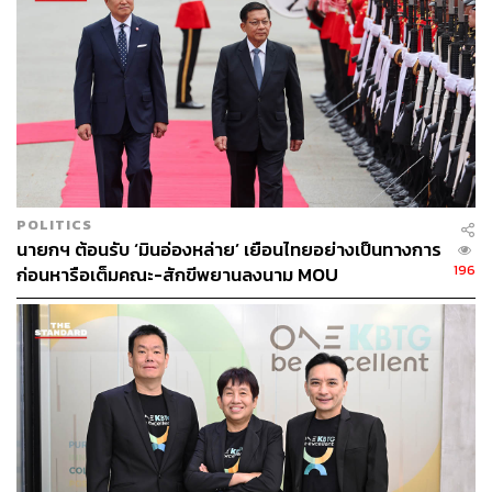
ความร่วมมือครั้งนี้มุ่งเน้นการพัฒนา ‘Hybrid Quantum
Computing’ การผสานเทคโนโลยีควอนตัมเข้ากับระบบ
ประมวลผลแบบดิจิทัล เพื่อเพิ่มประสิทธิภาพการคำนวณใน
ภาคธุรกิจ เช่น การเพิ่มความแม่นยำในการจำลองโมเดล
ซัพพลายเชน การบริหารพลังงาน และการปรับพอร์ตการ
ลงทุนให้เหมาะสม
POLITICS
นายกฯ ต้อนรับ ‘มินอ่องหล่าย’ เยือนไทยอย่างเป็นทางการ
196
ก่อนหารือเต็มคณะ-สักขีพยานลงนาม MOU