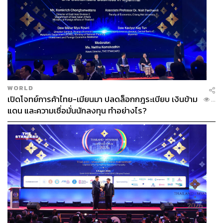
กองบรรณาธิการข่าว
THE STANDARD
WORLD
เปิดโจทย์การค้าไทย-เมียนมา ปลดล็อกกฎระเบียบ เงินข้าม
...
TAGS:
มาซุ คาซูยะ
จิรวัฒน์ ตั้งปณิธานนท์
MOU
แดน และความเชื่อมั่นนักลงทุน ทำอย่างไร?
QTFT (Quantum Technology Foundation Thailand)
ภาคอุตสาหกรรม
Quantum Computing
สถาบันเทคโนโลยีอุตสาหกรรมขั้นสูงแห่งชาติ (AIST)