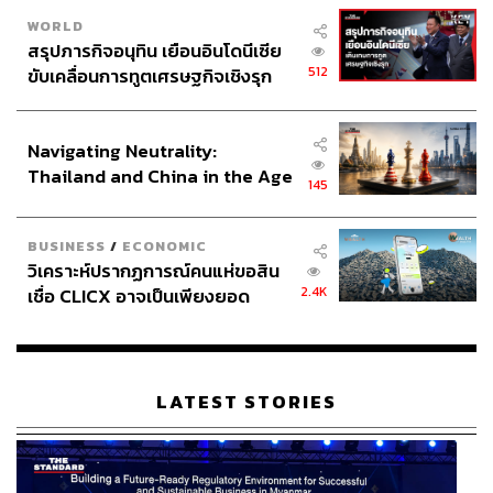
สู่ยุคควอนตัมอย่างแท้จริง
WORLD
สรุปภารกิจอนุทิน เยือนอินโดนีเซีย
512
ขับเคลื่อนการทูตเศรษฐกิจเชิงรุก
ประกาศหุ้นส่วนยุทธศาสตร์ไทย –
อินโดนีเซีย
MOU ครั้งนี้ถือเป็นหมุดหมายสำคัญของการสร้าง ‘เศรษฐกิจ
Navigating Neutrality:
ควอนตัม’ (Quantum Economy) ในภูมิภาค โดยไทยและ
Thailand and China in the Age
145
ญี่ปุ่นจะร่วมกันพัฒนาเทคโนโลยีคอมพิวติงยุคใหม่ที่เปลี่ยน
of a New Global Order
จากการ ‘คิดเร็วขึ้น’ สู่การ ‘คิดแบบใหม่’ อย่างแท้จริง
BUSINESS
/
ECONOMIC
วิเคราะห์ปรากฏการณ์คนแห่ขอสิน
2.4K
เชื่อ CLICX อาจเป็นเพียงยอด
ภูเขาน้ำแข็ง ของปัญหาหนี้ครัว
เรือนไทยที่ถูกซุกไว้
LATEST STORIES