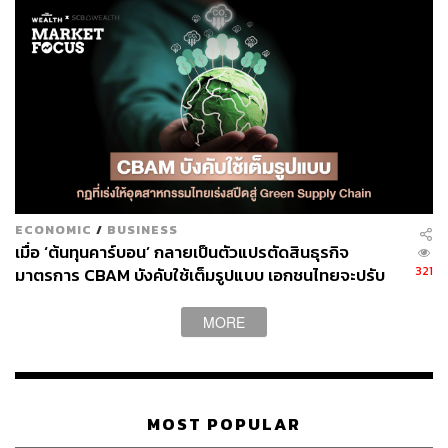
ควอนตัมชิปหรือ QPU และสถาปัตยกรรมเดิม
เพื่อแก้โจทย์ที่คอมพิวเตอร์ดิจิทัลทำไม่ได้
QTFT ซึ่งก่อตั้งโดยทีมนักวิทยาศาสตร์และวิศวกรไทยกว่า
20 คน มีเป้าหมายสร้าง ‘Quantum Whole Chain Intelligent
Network’ ระบบอัจฉริยะที่ใช้คณิตศาสตร์และควอนตัมช่วย
ประมวลผลการตัดสินใจขององค์กรทั้งห่วงโซ่ธุรกิจ โดยมี
ECONOMIC
/
BUSINESS
พันธมิตรในไทยจากหลากหลายอุตสาหกกรมร่วมทดลองใช้
เมื่อ ‘ต้นทุนคาร์บอน’ กลายเป็นตัวแปรตัดสินธุรกิจ
งานจริง
321
มาตรการ CBAM บังคับใช้เต็มรูปแบบ เอกชนไทยจะปรับ
ตัวอย่างไร?
MORE
AIST ญี่ปุ่น: ฐานกลางเทคโนโลยีควอนตัมระดับโลก
ด้านศาสตราจารย์ มาซุ คาซูยะ จาก AIST เปิดเผยว่า รัฐบาล
ญี่ปุ่นได้ลงทุนมหาศาลเพื่อพัฒนา Global Research and
MOST POPULAR
Development Center for Business by Quantum-AI