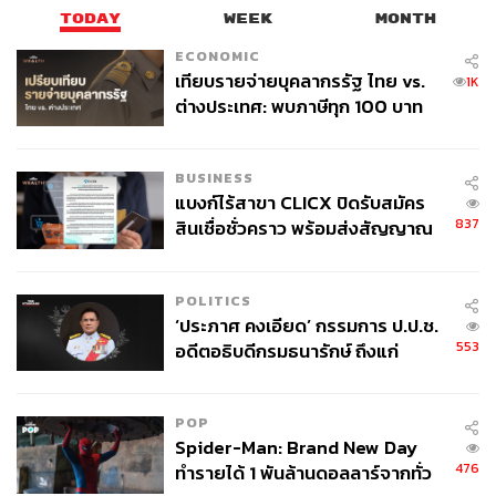
technology (G-QuAT) เป็นศูนย์กลางสำหรับวิจัยและทดสอ
TODAY
WEEK
MONTH
บระบบควอนตัมครบวงจร ทั้งในด้านซูเปอร์คอมพิวเตอร์
ECONOMIC
GPU กว่า 2,000 หน่วย การทดสอบชิปที่อุณหภูมิต่ำ และ
เทียบรายจ่ายบุคลากรรัฐ ไทย vs.
1K
ระบบควบคุมคิวบิตระดับอุตสาหกรรม
ต่างประเทศ: พบภาษีทุก 100 บาท
ของคนไทยใช้ไปกับข้าราชการเฉียด
“AIST ไม่เพียงทำวิจัยพื้นฐาน แต่ยังทำงานร่วมกับภาคเอกชน
40 บาท
ทั่วโลก เพื่อสร้างยูสเคสและการใช้งานจริง เรามุ่งพัฒนา
BUSINESS
แบงก์ไร้สาขา CLICX ปิดรับสมัคร
เทคโนโลยีควอนตัมสู่การประยุกต์เชิงพาณิชย์ และสร้าง
837
สินเชื่อชั่วคราว พร้อมส่งสัญญาณ
บุคลากรรุ่นใหม่ด้านวิศวกรรมควอนตัม” — ศ.มาซุ กล่าว
เตือนกลุ่มกู้เงินผิดวัตถุประสงค์-ให้
ข้อมูลเท็จ เตรียมดำเนินคดีเด็ดขาด
POLITICS
‘ประภาศ คงเอียด’ กรรมการ ป.ป.ช.
553
อดีตอธิบดีกรมธนารักษ์ ถึงแก่
อนิจกรรม
POP
Spider-Man: Brand New Day
476
ทำรายได้ 1 พันล้านดอลลาร์จากทั่ว