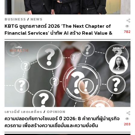
BUSINESS
/
NEWS
KBTG ชูยุทธศาสตร์ 2026 ‘The Next Chapter of
782
Financial Services’ นำทัพ AI สร้าง Real Value &
‘ควอนตัม’ ก้าวต่อไปของศูนย์ข้อมูลโลก
Impact ให้ภาคธุรกิจ [Advertorial]
ในงานดังกล่าว ดร. จิรวัฒน์ กล่าวถึงทิศทางของเทคโนโลยีค
วอนตัมว่า
ควอนตัมคอมพิวติงจะเป็นเจเนอเรชันถัดไป
ของศูนย์ข้อมูล (Data Center) โลก หลังจาก
ยุคของ CPU และ GPU ถึงจุดอิ่มตัวแล้ว เรา
เสาวนีย์ เสตเสถียร
/
OPINION
จำเป็นต้องสร้างแพลตฟอร์มการประมวลผล
ความปลอดภัยทางไซเบอร์ ปี 2026: 8 คำถามที่ผู้นำธุรกิจ
203
ควรถาม เพื่อสร้างความเชื่อมั่นและความยั่งยืน
รูปแบบใหม่ที่สามารถทำงานร่วมกันได้ระหว่าง