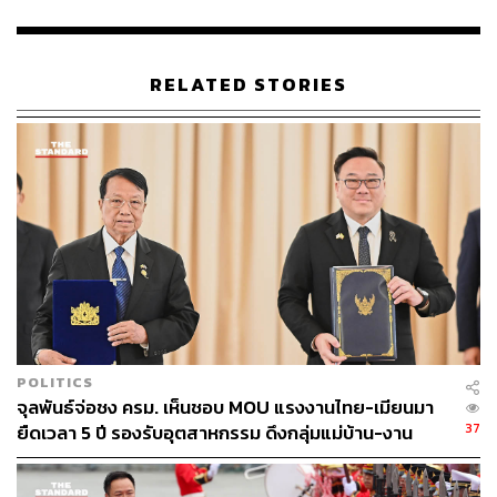
(ดร. จิรวัฒน์ ตั้งปณิธานนท์ ประธานเจ้าหน้าที่บริหารและผู้
RELATED STORIES
ร่วมก่อตั้ง QTFT (ซ้าย)
และ ศาสตราจารย์ มาซุ คาซูยะ ผู้อำนวยการศูนย์ G-QuAT
(ขวา))
เป้าหมายของความร่วมมือคือการสร้างรากฐานทาง
เทคโนโลยีและบุคลากร เพื่อให้เทคโนโลยีควอนตัมสามารถ
นำไปใช้ได้จริงในอุตสาหกรรมต่างๆ เช่น พลังงาน โลจิสติกส์
และการผลิต พร้อมส่งเสริมการเติบโตของระบบนิเวศควอน
ตัมในระดับภูมิภาค
บันทึกความเข้าใจฉบับนี้ลงนามโดย ดร. จิรวัฒน์ ตั้งปณิธาน
POLITICS
นท์ ประธานเจ้าหน้าที่บริหารและผู้ร่วมก่อตั้ง QTFT และ
จุลพันธ์จ่อชง ครม. เห็นชอบ MOU แรงงานไทย-เมียนมา
ศาสตราจารย์ มาซุ คาซูยะ ผู้อำนวยการศูนย์ G-QuAT แห่ง
37
ยืดเวลา 5 ปี รองรับอุตสาหกรรม ดึงกลุ่มแม่บ้าน-งาน
สถาบัน AIST เพื่อยืนยันความตั้งใจร่วมกันในการผลักดัน
อิสระเข้าสู่ระบบประกันสังคม
เทคโนโลยีควอนตัมจากการวิจัยสู่การใช้งานจริง