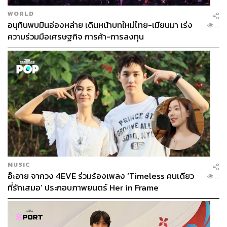
366
WORLD
อนุทินพบมินอ่องหล่าย เดินหน้าบทใหม่ไทย-เมียนมา เร่ง
...
ความร่วมมือเศรษฐกิจ การค้า-การลงทุน
ABOUT THE AUTHOR
THE STANDARD TEAM
กองบรรณาธิการ THE STANDARD
MUSIC
อ๊ะอาย จากวง 4EVE ร่วมร้องเพลง ‘Timeless คนเดียว
...
ที่รักเสมอ’ ประกอบภาพยนตร์ Her in Frame