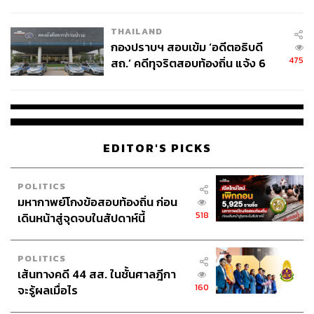
โลกภายใน 6 วัน
THAILAND
กองปราบฯ สอบเข้ม ‘อดีตอธิบดี
475
สถ.’ คดีทุจริตสอบท้องถิ่น แจ้ง 6
ข้อหาหนัก จ่อชง ป.ป.ช. 12 ส.ค. นี้
“ไทยต้องมีควอนตัมคอมพิวเตอร์ของตัวเอง”
ดร. จิรวัฒน์ กล่าวทิ้งท้ายว่า
EDITOR'S PICKS
POLITICS
ประเทศไทยยังไม่มีควอนตัมคอมพิวเตอร์ของ
มหากาพย์โกงข้อสอบท้องถิ่น ก่อน
518
เดินหน้าสู่จุดจบในสัปดาห์นี้
ตัวเอง ซึ่งถือเป็นความจำเป็นในยุคใหม่ หาก
เรายังไม่มีโครงสร้างพื้นฐานนี้ เราอาจสูญเสีย
ความสามารถในการแข่งขันทางเทคโนโลยีอีก
POLITICS
เส้นทางคดี 44 สส. ในชั้นศาลฎีกา
ครั้ง การร่วมมือกับญี่ปุ่นในครั้งนี้คือก้าว
160
จะรู้ผลเมื่อไร
สำคัญในการยกระดับศักยภาพของประเทศเข้า