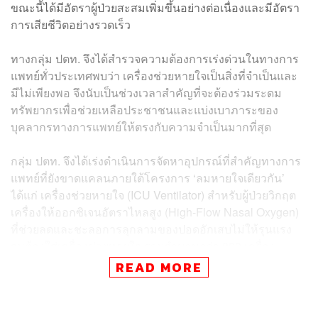
ขณะนี้ได้มีอัตราผู้ป่วยสะสมเพิ่มขึ้นอย่างต่อเนื่องและมีอัตรา
การเสียชีวิตอย่างรวดเร็ว
ทางกลุ่ม ปตท. จึงได้สำรวจความต้องการเร่งด่วนในทางการ
แพทย์ทั่วประเทศพบว่า เครื่องช่วยหายใจเป็นสิ่งที่จำเป็นและ
มีไม่เพียงพอ จึงนับเป็นช่วงเวลาสำคัญที่จะต้องร่วมระดม
ทรัพยากรเพื่อช่วยเหลือประชาชนและแบ่งเบาภาระของ
บุคลากรทางการแพทย์ให้ตรงกับความจำเป็นมากที่สุด
กลุ่ม ปตท. จึงได้เร่งดำเนินการจัดหาอุปกรณ์ที่สำคัญทางการ
แพทย์ที่ยังขาดแคลนภายใต้โครงการ ‘ลมหายใจเดียวกัน’
ได้แก่ เครื่องช่วยหายใจ (ICU Ventilator) สำหรับผู้ป่วยวิกฤต
เครื่องให้ออกซิเจนอัตราไหลสูง (High-Flow Nasal Oxygen)
ที่ช่วยลดและชะลอการลุกลามของปอดอักเสบไม่ให้รุนแรง
จนต้องใส่เครื่องช่วยหายใจ รวมจำนวนกว่า 300 เครื่อง
READ MORE
พร้อมทั้งมอบงบประมาณจัดซื้อออกซิเจนเหลว (Liquid
Oxygen) ที่ต้องใช้ร่วมกับเครื่องช่วยหายใจ เพื่อมอบให้แก่
โรงพยาบาลในพื้นที่ควบคุมสูงสุดและเข้มงวด (พื้นที่สีแดง