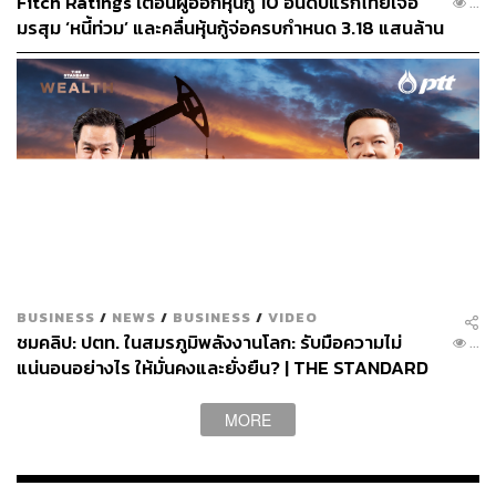
Fitch Ratings เตือนผู้ออกหุ้นกู้ 10 อันดับแรกไทยเจอ
...
มรสุม ‘หนี้ท่วม’ และคลื่นหุ้นกู้จ่อครบกำหนด 3.18 แสนล้าน
บาทในปีนี้ จับตาความเสี่ยงรีไฟแนนซ์
BUSINESS
/
NEWS
/
BUSINESS
/
VIDEO
ชมคลิป: ปตท. ในสมรภูมิพลังงานโลก: รับมือความไม่
...
แน่นอนอย่างไร ให้มั่นคงและยั่งยืน? | THE STANDARD
WEALTH
MORE