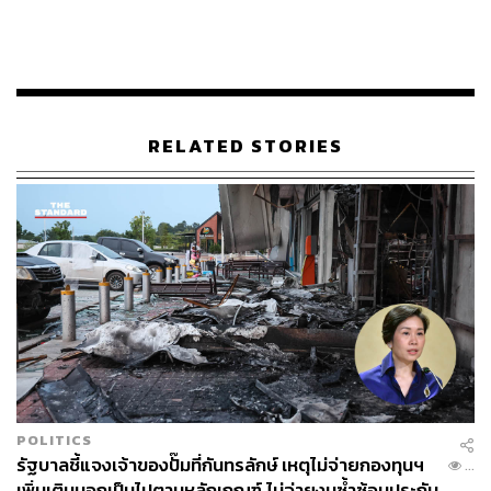
“เพราะเชื่อว่าเราคนไทยทุกคนต่างมีลมหายใจเดียวกัน กลุ่ม
ปตท. จึงขอเป็นพลังร่วมในยามที่ทุกฝ่ายต่างต้องเผชิญกับ
ปัญหาโรคระบาดโควิด-19 เพื่อให้คนไทยและประเทศก้าว
ผ่านวิกฤตครั้งนี้ไปด้วยกันโดยเร็วที่สุด” อรรถพลกล่าว
RELATED STORIES
พิสูจน์อักษร: ชนเนตร ลอยครุฑ
สามารถติดตาม THE STANDARD WEALTH
ผ่านแอปพลิเคชันต่างๆ ที่คุณสะดวกหรือใช้งานอยู่แล้วได้เลย
POLITICS
TAGS:
ปตท.
บริษัท ปตท. จำกัด (มหาชน)
รัฐบาลชี้แจงเจ้าของปั๊มที่กันทรลักษ์ เหตุไม่จ่ายกองทุนฯ
...
เชื้อไวรัสโคโรนา
COVID-19
เครื่องช่วยหายใจ
เพิ่มเติมบอกเป็นไปตามหลักเกณฑ์ ไม่จ่ายงบซ้ำซ้อนประกัน
Covid19Now