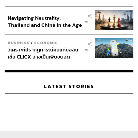
ประกาศหุ้นส่วนยุทธศาสตร์ไทย –
อินโดนีเซีย
Navigating Neutrality:
...
Thailand and China in the Age
of a New Global Order
BUSINESS
/
ECONOMIC
วิเคราะห์ปรากฏการณ์คนแห่ขอสิน
...
เชื่อ CLICX อาจเป็นเพียงยอด
ภูเขาน้ำแข็ง ของปัญหาหนี้ครัว
เรือนไทยที่ถูกซุกไว้
LATEST STORIES