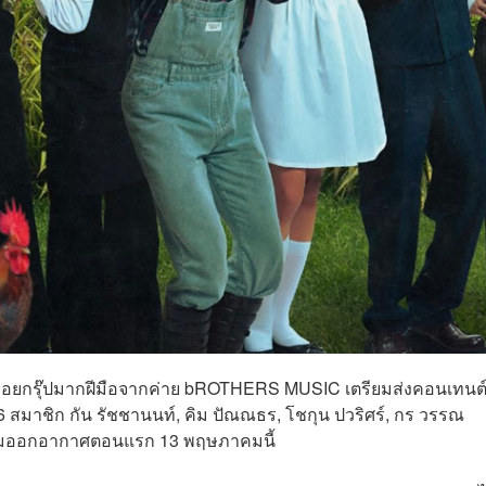
บอยกรุ๊ปมากฝีมือจากค่าย bROTHERS MUSIC เตรียมส่งคอนเทนต์
 สมาชิก กัน รัชชานนท์, คิม ปัณณธร, โชกุน ปวริศร์, กร วรรณ
ตรียมออกอากาศตอนแรก 13 พฤษภาคมนี้