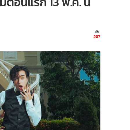
มตอนแรก 13 พ.ค. นี้
207