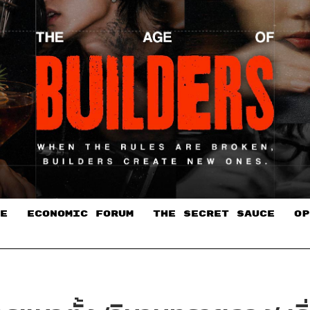
E
ECONOMIC FORUM
THE SECRET SAUCE​
OP