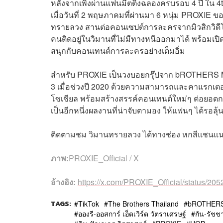
หลังจากเพิ่งผ่านแฟนมีตติ้งฉลองครบรอบ 4 ปี ใน 
เมื่อวันที่ 2 พฤษภาคมที่ผ่านมา 6 หนุ่ม PROXIE 
ทรายลวง สานต่อคอนเซปต์การละครจากมิวสิกวิดีโอ
คนติดอยู่ในวิมานที่ไม่มีทางหนีออกมาได้ พร้อมเป
สนุกกับคอนเทนต์การละครอย่างเต็มอิ่ม
สำหรับ PROXIE เป็นวงบอยกรุ๊ปจาก bROTHERS
3 เมื่อช่วงปี 2020 ด้วยความสามารถและคาแรกเตอ
โซเชียล พร้อมสร้างสรรค์คอนเทนต์ใหม่ๆ ต่อยอดกระ
เป็นอีกหนึ่งผลงานที่น่าจับตามอง ให้แฟนๆ ได้ร
ติดตามชม วิมานทรายลวง ได้ทางช่อง หกสีแชนแน
ภาพ:
PROXIE_Official / X
อ้างอิง:
https://x.com/PROXIE_Official/status/
TAGS:
TikTok
The Brothers Thailand
bROTHERS
อองรี-ออสการ์ เอ็ดเวิร์ด วัตราเศรษฐ์
กัน-รัชชา