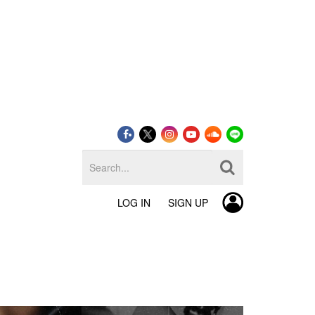
LOG IN
SIGN UP