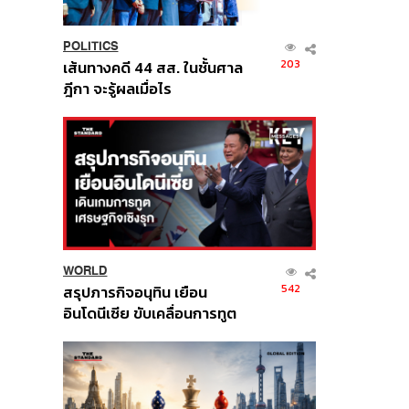
POLITICS
203
เส้นทางคดี 44 สส. ในชั้นศาล
ฎีกา จะรู้ผลเมื่อไร
WORLD
542
สรุปภารกิจอนุทิน เยือน
อินโดนีเซีย ขับเคลื่อนการทูต
เศรษฐกิจเชิงรุก ประกาศหุ้น
ส่วนยุทธศาสตร์ไทย –
อินโดนีเซีย