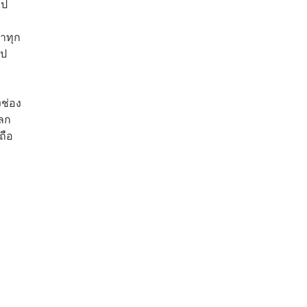
ไป
าทุก
ไป
ช่อง
โลก
ถือ