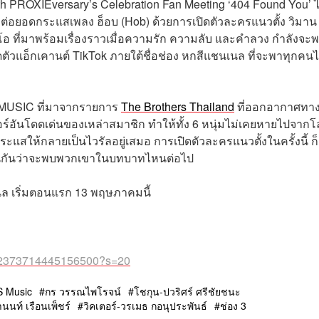
4th PROXIEversary’s Celebration Fan Meeting ‘404 Found You’ 
ขอต่อยอดกระแสเพลง ฮ็อบ (Hob) ด้วยการเปิดตัวละครแนวตั้ง วิมาน
 ที่มาพร้อมเรื่องราวเมื่อความรัก ความลับ และคำลวง กำลังจะพ
ิดตัวแอ็กเคานต์ TikTok ภายใต้ชื่อช่อง หกสีแชนเนล ที่จะพาทุกคน
 MUSIC ที่มาจากรายการ
The Brothers Thailand
ที่ออกอากาศทาง
ร์อันโดดเด่นของเหล่าสมาชิก ทำให้ทั้ง 6 หนุ่มไม่เคยหายไปจาก
แสให้กลายเป็นไวรัลอยู่เสมอ การเปิดตัวละครแนวตั้งในครั้งนี้ ก็
อลุ้นกันว่าจะพบพวกเขาในบทบาทไหนต่อไป
ล เริ่มตอนแรก 13 พฤษภาคมนี้
2052373714445156500?s=20
 Music
กร วรรณไพโรจน์
โชกุน-ปวริศร์ ศรีชัยชนะ
นนท์ เรือนเพ็ชร์
วิคเตอร์-วรเมธ กอนุประพันธ์
ช่อง 3