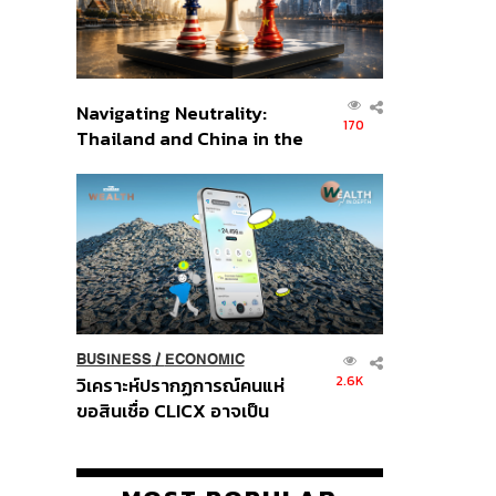
Navigating Neutrality:
170
Thailand and China in the
Age of a New Global
Order
BUSINESS
/
ECONOMIC
2.6K
วิเคราะห์ปรากฏการณ์คนแห่
ขอสินเชื่อ CLICX อาจเป็น
เพียงยอดภูเขาน้ำแข็ง ของ
ปัญหาหนี้ครัวเรือนไทยที่ถูกซุก
ไว้