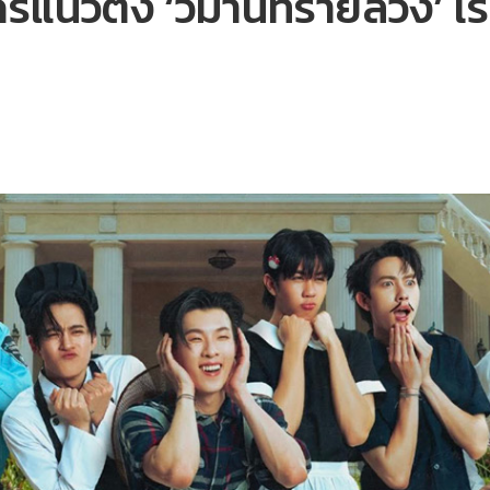
แนวตั้ง ‘วิมานทรายลวง’ เริ่