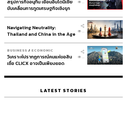
สรุปภารกิจอนุทิน เยือนอินโดนีเซีย
...
ขับเคลื่อนการทูตเศรษฐกิจเชิงรุก
ประกาศหุ้นส่วนยุทธศาสตร์ไทย –
อินโดนีเซีย
Navigating Neutrality:
...
Thailand and China in the Age
of a New Global Order
โดยในวันอาทิตย์นี้ (3 กันยายน) มีการคาดการณ์ว่า
BUSINESS
/
ECONOMIC
สมเด็จพระจักรพรรดิจะทรงดำเนินการตามขั้นตอนของ
วิเคราะห์ปรากฏการณ์คนแห่ขอสิน
...
โบราณราชประเพณีของญี่ปุ่นในการยินยอมให้พระราช
เชื่อ CLICX อาจเป็นเพียงยอด
นัดดา (หลานสาว) ของพระองค์เข้าพิธีเสกสมรสกับสามัญชน
ภูเขาน้ำแข็ง ของปัญหาหนี้ครัว
โดยจะมีขึ้นในปี 2018 หลังจากนั้นเจ้าหญิงมาโกะและนาย
เรือนไทยที่ถูกซุกไว้
เคอิ จะร่วมกันประกาศพิธีหมั้นต่อสาธารณชนอย่างเป็น
ทางการ
LATEST STORIES