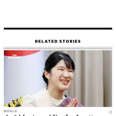
จะเข้าพิธีเสกสมรสกับสามัญชน การตัดสินพระทัยของเจ้า
หญิงมาโกะในครั้งนี้ สะท้อนให้เห็นถึงพลังอำนาจของความ
รักที่อยู่เหนือยศถาบรรดาศักดิ์อย่างแท้จริง
สำนักพระราชวังเผยว่า กำหนดการประกาศพิธีหมั้นอย่าง
เป็นทางการตามเดิมนั้นจะมีขึ้นตั้งแต่วันที่ 8 กรกฎาคมที่ผ่าน
มา แต่ต้องเลื่อนออกไปก่อน เนื่องจากพี่น้องประชาชนทาง
ภาคใต้ของญี่ปุ่นได้รับผลกระทบจากพายุฝนอย่างหนักแทบจะ
RELATED STORIES
ตลอดทั้งเดือน
WORLD