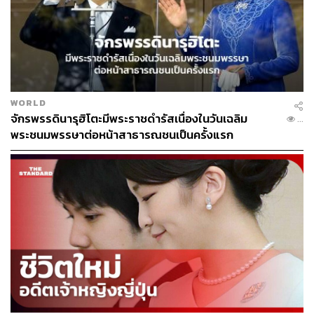
เจ้าหญิงมาโกะจะเป็นสมาชิกราชวงศ์ญี่ปุ่นพระองค์ที่ 8 ที่
ยอมสละฐานันดรของตนเพื่อคนที่พระองค์รักนับตั้งแต่ช่วง
สงครามโลกครั้งที่ 2 เป็นต้นมา ซึ่งก่อนหน้านี้เจ้าหญิงซายา
โกะ พระราชธิดาองค์เล็กของพระจักรพรรดิอากิฮิโตะ
WORLD
จักรพรรดินารุฮิโตะมีพระราชดำรัสเนื่องในวันเฉลิม
(ปัจจุบันคือ ซายาโกะ คุโรดะ มีศักดิ์เป็นอาของเจ้าหญิงมา
...
พระชนมพรรษาต่อหน้าสาธารณชนเป็นครั้งแรก
โกะ) ก็เคยยอมสละฐานันดรศักดิ์ของตนเอง เพื่อที่จะเเต่งงา
นกับนายโยชิกิ คุโรดะ หนุ่มสามัญชน สิ่งที่เกิดขึ้นส่งผลกระ
ทบต่อระบบพระจักรพรรดิในดินแดนอาทิตย์อุทัยแห่งนี้อย่าง
แน่นอน และในปัจจุบันราชวงศ์ญี่ปุ่นมีรัชทายาทเพียง 4
พระองค์เท่านั้น และผู้มีสิทธิที่จะขึ้นครองราชย์ได้นั้นจะต้อง
เป็นเพศชายเท่านั้น