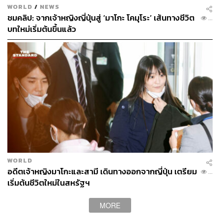
WORLD
/
NEWS
ชมคลิป: จากเจ้าหญิงญี่ปุ่นสู่ ‘มาโกะ โคมุโระ’ เส้นทางชีวิต
...
บทใหม่เริ่มต้นขึ้นแล้ว
นอกจากนี้บรรดาสมาชิกราชวงศ์ทั้งหลายส่วนใหญ่มักจะ
ทรงมีแต่พระราชธิดา ซึ่งเจ้าชายนะรุฮิโตะ มกุฎราชกุมาร
แห่งญี่ปุ่น (Naruhito, Crown Prince of Japan) ที่กำลังจะขึ้น
ครองราชย์เป็นพระจักรพรรดิพระองค์ที่ 126 ต่อจากพระราช
บิดาก็ทรงมีเพียงพระราชธิดา 1 พระองค์เท่านั้น ซึ่งอาจจะส่ง
WORLD
ผลกระทบโดยตรงต่อตัวสถาบันฯ ในอนาคตอย่างหลีกเลี่ยงไม่
อดีตเจ้าหญิงมาโกะและสามี เดินทางออกจากญี่ปุ่น เตรียม
...
ได้ จนเกิดเป็นข้อถกเถียงกันว่า ถึงเวลาแล้วหรือยังที่จะมีการ
เริ่มต้นชีวิตใหม่ในสหรัฐฯ
เปลี่ยนแปลงกฎมณเฑียรบาลให้ผู้หญิงมีสิทธิขึ้นครองราชย์
ได้
MORE