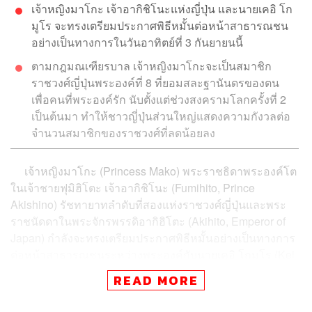
เจ้าหญิงมาโกะ เจ้าอากิชิโนะแห่งญี่ปุ่น และนายเคอิ โก
มูโร จะทรงเตรียมประกาศพิธีหมั้นต่อหน้าสาธารณชน
อย่างเป็นทางการในวันอาทิตย์ที่ 3 กันยายนนี้
ตามกฎมณเฑียรบาล เจ้าหญิงมาโกะจะเป็นสมาชิก
ราชวงศ์ญี่ปุ่นพระองค์ที่ 8 ที่ยอมสละฐานันดรของตน
เพื่อคนที่พระองค์รัก นับตั้งแต่ช่วงสงครามโลกครั้งที่ 2
เป็นต้นมา ทำให้ชาวญี่ปุ่นส่วนใหญ่แสดงความกังวลต่อ
จำนวนสมาชิกของราชวงศ์ที่ลดน้อยลง
เจ้าหญิงมาโกะ (Princess Mako) พระราชธิดาพระองค์โต
ในเจ้าชายฟุมิฮิโตะ เจ้าอากิชิโนะ (Fumihito, Prince
Akishino) รัชทายาทลำดับที่สองแห่งราชวงศ์ญี่ปุ่นและพระ
ราชนัดดาในพระจักรพรรดิอากิฮิโตะ (Akihito, Emperor of
Japan) กำลังจะทรงเตรียมประกาศพิธีหมั้นอย่างเป็นทางการ
ต่อหน้าสาธารณชนระหว่างพระองค์กับนายเคอิ โกมูโร (Kei
Komuro) พระสหายสามัญชนที่เคยศึกษาอยู่ที่มหาวิทยาลัย
READ MORE
เดียวกัน ในวันที่ 3 กันยายนนี้ โดยมีการคาดการณ์ว่า งานพิธี
เสกสมรสนั้นจะมีขึ้นในปีหน้า