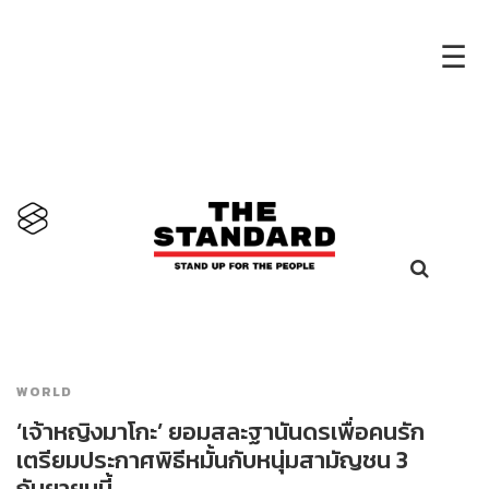
×
☰
WORLD
‘เจ้าหญิงมาโกะ’ ยอมสละฐานันดรเพื่อคนรัก
เตรียมประกาศพิธีหมั้นกับหนุ่มสามัญชน 3
กันยายนนี้