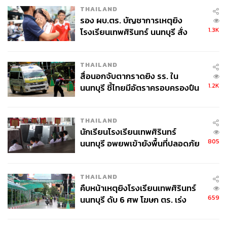
THAILAND
รอง ผบ.ตร. บัญชาการเหตุยิง
1.3K
โรงเรียนเทพศิรินทร์ นนทบุรี สั่ง
ค้นหา 2 รอบยืนยันไร้คนติดค้าง พบ
ศพปู่-ย่าที่บ้านพักผู้ก่อเหตุ
THAILAND
สื่อนอกจับตากราดยิง รร. ใน
1.2K
นนทบุรี ชี้ไทยมีอัตราครอบครองปืน
สูงในระดับต้นของภูมิภาค
THAILAND
นักเรียนโรงเรียนเทพศิรินทร์
805
นนทบุรี อพยพเข้ายังพื้นที่ปลอดภัย
ชั่วคราว หลังเหตุใช้อาวุธปืนภายใน
โรงเรียนคลี่คลาย
THAILAND
คืบหน้าเหตุยิงโรงเรียนเทพศิรินทร์
659
นนทบุรี ดับ 6 ศพ โฆษก ตร. เร่ง
สอบปมขโมยปืนปู่ก่อเหตุ