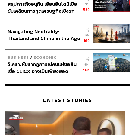
สรุปภารกิจอนุทิน เยือนอินโดนีเซีย
539
ขับเคลื่อนการทูตเศรษฐกิจเชิงรุก
ประกาศหุ้นส่วนยุทธศาสตร์ไทย –
อินโดนีเซีย
Navigating Neutrality:
Thailand and China in the Age
169
of a New Global Order
BUSINESS
/
ECONOMIC
วิเคราะห์ปรากฏการณ์คนแห่ขอสิน
2.6K
เชื่อ CLICX อาจเป็นเพียงยอด
ภูเขาน้ำแข็ง ของปัญหาหนี้ครัว
เรือนไทยที่ถูกซุกไว้
LATEST STORIES