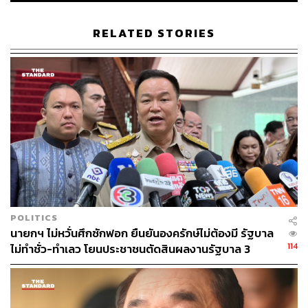
RELATED STORIES
POLITICS
นายกฯ ไม่หวั่นศึกซักฟอก ยืนยันองครักษ์ไม่ต้องมี รัฐบาล
114
ไม่ทำชั่ว-ทำเลว โยนประชาชนตัดสินผลงานรัฐบาล 3
เดือน