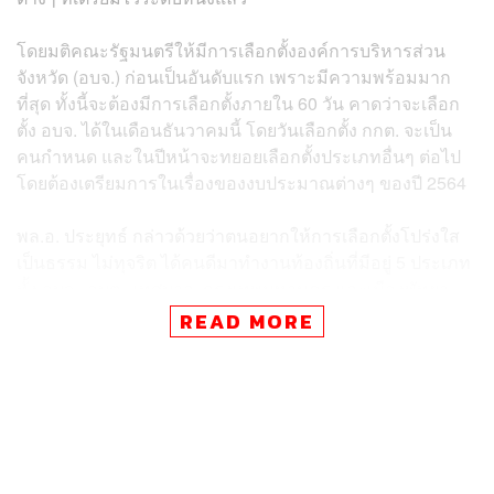
โดยมติคณะรัฐมนตรีให้มีการเลือกตั้งองค์การบริหารส่วน
จังหวัด (อบจ.) ก่อนเป็นอันดับแรก เพราะมีความพร้อมมาก
ที่สุด ทั้งนี้จะต้องมีการเลือกตั้งภายใน 60 วัน คาดว่าจะเลือก
ตั้ง อบจ. ได้ในเดือนธันวาคมนี้ โดยวันเลือกตั้ง กกต. จะเป็น
คนกำหนด และในปีหน้าจะทยอยเลือกตั้งประเภทอื่นๆ ต่อไป
โดยต้องเตรียมการในเรื่องของงบประมาณต่างๆ ของปี 2564
พล.อ. ประยุทธ์ กล่าวด้วยว่าตนอยากให้การเลือกตั้งโปร่งใส
เป็นธรรม ไม่ทุจริต ได้คนดีมาทำงานท้องถิ่นที่มีอยู่ 5 ประเภท
ทั้ง อบจ., อบต., เทศบาล, กรุงเทพมหานคร และเมืองพัทยา
ซึ่งจะไปดูที่เหลืออยู่ว่าจะทำอย่างไรให้เสร็จในปีหน้า ก็ขอให้
READ MORE
ได้คนดี ซื่อสัตย์ สุจริต โปร่งใส ตรวจสอบได้ อย่าให้เกิดเหตุ
ขึ้นอีก หลายอย่างเป็นประสบการณ์อยู่แล้ว ซึ่งจะต้องเรียนรู้
ไปด้วยกัน ทั้งรัฐบาล คณะรัฐมนตรี ประชาชน และผู้ที่ได้รับ
การเลือกตั้ง เมื่อเข้ามาแล้วจะต้องทำตัวอย่างไรให้สอดคล้อง
กับที่บอกว่าเป็นประชาธิปไตย ซึ่งประชาธิปไตยไร้ระบบโดย
สิ้นเชิงก็คงไม่ใช่เหมือนกัน