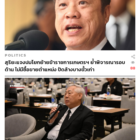
POLITICS
สุริยะแจงปมโยกย้ายข้าราชการเกษตรฯ ย้ำพิจารณารอบ
88
ด้าน ไม่มีซื้อขายตำแหน่ง ปัดล้างบางขั้วเก่า