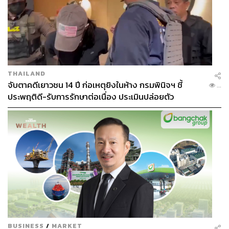
THAILAND
จับตาคดีเยาวชน 14 ปี ก่อเหตุยิงในห้าง กรมพินิจฯ ชี้
...
ประพฤติดี-รับการรักษาต่อเนื่อง ประเมินปล่อยตัว
BUSINESS
/
MARKET