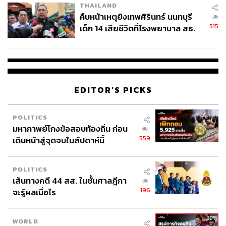
THAILAND
คืบหน้าเหตุยิงเทพศิรินทร์ นนทบุรี
515
เด็ก 14 เสียชีวิตที่โรงพยาบาล สธ.
ยืนยันครูเสียชีวิต 5 ราย เจ็บ 22
ราย
EDITOR'S PICKS
POLITICS
มหากาพย์โกงข้อสอบท้องถิ่น ก่อน
559
เดินหน้าสู่จุดจบในสัปดาห์นี้
POLITICS
เส้นทางคดี 44 สส. ในชั้นศาลฎีกา
196
จะรู้ผลเมื่อไร
WORLD