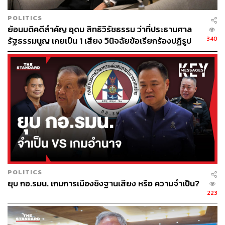
POLITICS
ย้อนมติคดีสำคัญ อุดม สิทธิวิรัชธรรม ว่าที่ประธานศาล
340
รัฐธรรมนูญ เคยเป็น 1 เสียง วินิจฉัยข้อเรียกร้องปฏิรูป
สถาบันฯ ไม่เข้าข่ายล้มล้าง
POLITICS
ยุบ กอ.รมน. เกมการเมืองชิงฐานเสียง หรือ ความจำเป็น?
223