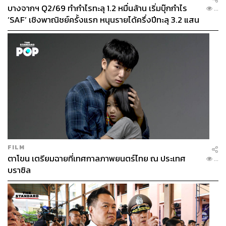
บางจากฯ Q2/69 ทำกำไรทะลุ 1.2 หมื่นล้าน เริ่มบุ๊กกำไร
...
‘SAF’ เชิงพาณิชย์ครั้งแรก หนุนรายได้ครึ่งปีทะลุ 3.2 แสน
ล้าน
FILM
ตาโขน เตรียมฉายที่เทศกาลภาพยนตร์ไทย ณ ประเทศ
...
บราซิล