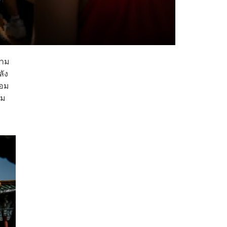
วาม
ลัง
่อม
าม