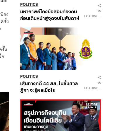
ดเผย
POLITICS
มหากาพย์โกงข้อสอบท้องถิ่น
เพียง
LOADING...
ก่อนเดินหน้าสู่จุดจบในสัปดาห์
ครั้ง
นี้
ะ
รั้ง
ื่อ
POLITICS
เส้นทางคดี 44 สส. ในชั้นศาล
LOADING...
ฎีกา จะรู้ผลเมื่อไร