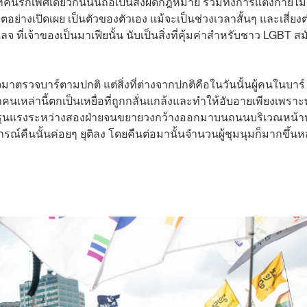
ี่คนรักเพศเดียวกันนั้นถือเป็นสิ่งผิดกฎหมาย รวมทั้งการแต่งกายไม
วิตอย่างเปิดเผย เป็นตัวของตัวเอง แม้จะเป็นช่วงเวลาสั้นๆ และเสี่ยงต
จ ที่เจ้าของเป็นมาเฟียนั้น นับเป็นสิ่งที่คุ้มค่าสำหรับชาว LGBT สม
รวจมาตรวจบาร์ตามปกติ
แต่สิ่งที่ต่างจากปกติคือในวันนั้นผู้คนในบาร์
คนเหล่านี้ตกเป็นเหยื่อที่ถูกกลั่นแกล้งและทำให้อับอายเพียงเพรา
มรุนแรงระหว่างสองฝ่ายจนขยายวงกว้างออกมาบนถนนบริเวณหน้าบ
ารณ์คืนนั้นค่อยๆ ยุติลง โดยคืนต่อมานั้นจำนวนผู้ชุมนุมก็มากขึ้น