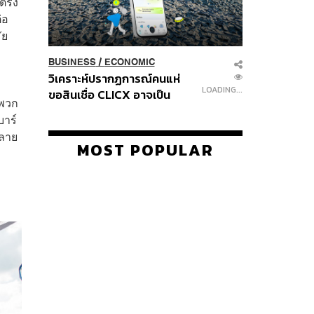
่ตรง
่อ
ัย
BUSINESS
/
ECONOMIC
วิเคราะห์ปรากฏการณ์คนแห่
LOADING...
ขอสินเชื่อ CLICX อาจเป็น
ะพวก
เพียงยอดภูเขาน้ำแข็ง ของ
าร์
ปัญหาหนี้ครัวเรือนไทยที่ถูกซุก
หลาย
ไว้
MOST POPULAR