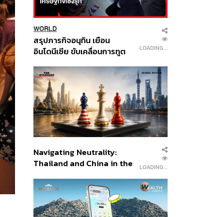
WORLD
สรุปภารกิจอนุทิน เยือน
LOADING...
อินโดนีเซีย ขับเคลื่อนการทูต
เศรษฐกิจเชิงรุก ประกาศหุ้น
ส่วนยุทธศาสตร์ไทย –
อินโดนีเซีย
Navigating Neutrality:
Thailand and China in the
LOADING...
Age of a New Global
Order