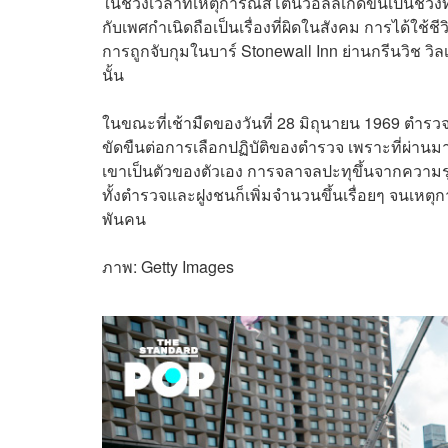
ในช่วงเวลาที่เหตุการณ์สโตนวอลล์เกิดขึ้นเป็นช่วงท
กับเพศกำเนิดถือเป็นเรื่องที่ผิดในสังคม การได้ใช้ชี
การถูกจับกุมในบาร์ Stonewall Inn ย่านกรีนวิช วิลเล
นั้น
ในขณะที่เช้ามืดของวันที่ 28 มิถุนายน 1969 ตำ
ขัดขืนต่อการเลือกปฏิบัติของตำรวจ เพราะที่ผ่านมา
เขาเป็นตัวของตัวเอง การจลาจลปะทุขึ้นจากควา
ทั้งตำรวจและฝูงชนก็เพิ่มจำนวนขึ้นเรื่อยๆ จนเหตุก
พันคน
ภาพ: Getty Images