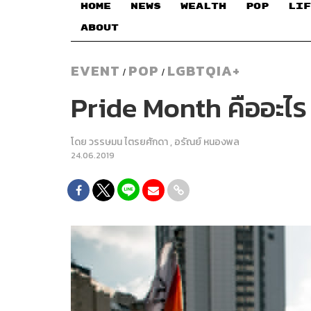
HOME
NEWS
WEALTH
POP
LIF
ABOUT
EVENT
POP
LGBTQIA+
/
/
Pride Month คืออะไร
โดย
วรรษมน ไตรยศักดา
,
อรัณย์ หนองพล
24.06.2019