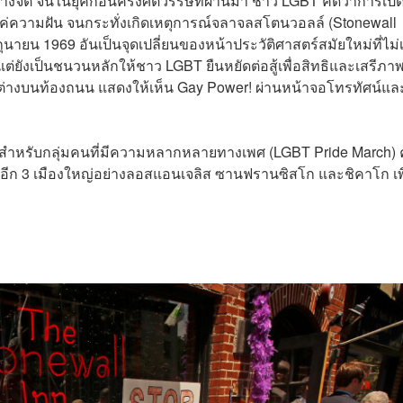
งจิต จนในยุคก่อนครึ่งศตวรรษที่ผ่านมา ชาว LGBT คิดว่าการเปิ
ค่ความฝัน จนกระทั่งเกิดเหตุการณ์จลาจลสโตนวอลล์ (Stonewall
ิถุนายน 1969 อันเป็นจุดเปลี่ยนของหน้าประวัติศาสตร์สมัยใหม่ที่ไม่
่ยังเป็นชนวนหลักให้ชาว LGBT ยืนหยัดต่อสู้เพื่อสิทธิและเสรีภาพ
ต่างบนท้องถนน แสดงให้เห็น Gay Power! ผ่านหน้าจอโทรทัศน์แล
ทธิสำหรับกลุ่มคนที่มีความหลากหลายทางเพศ (LGBT Pride March) ค
และอีก 3 เมืองใหญ่อย่างลอสแอนเจลิส ซานฟรานซิสโก และชิคาโก เพ