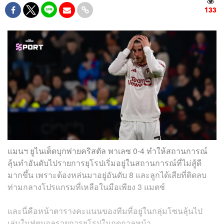
133
แมนฯ ยูไนเต็ดบุกพ่ายคริสตัล พาเลซ 0-4 ทำให้สถานการณ์
ลุ้นทำอันดับไปรายการยุโรปเริ่มอยู่ในสถานการณ์ที่ไม่สู้ดี
มากขึ้น เพราะต้องหล่นมาอยู่อันดับ 8 และลูกได้เสียที่ติดลบ
ท่ามกลางโปรแกรมที่เหลือในมือเพียง 3 แมตช์
และนี่คือหน้าตารางคะแนนของทีมที่อยู่ในกลุ่มโซนลุ้นไป
เล่นในฟุตบอลรายการยุโรปในฤดูกาลหน้า