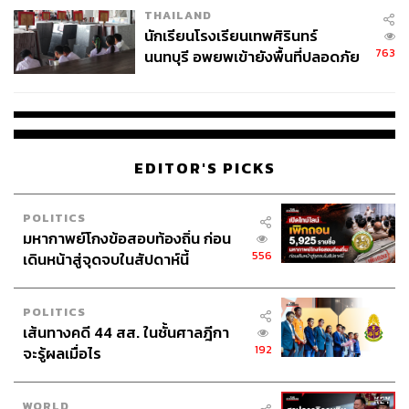
THAILAND
จ่ายหนี้-แอบระบุแบรนด์
นักเรียนโรงเรียนเทพศิรินทร์
763
นนทบุรี อพยพเข้ายังพื้นที่ปลอดภัย
ชั่วคราว หลังเหตุใช้อาวุธปืนภายใน
โรงเรียนคลี่คลาย
EDITOR'S PICKS
POLITICS
มหากาพย์โกงข้อสอบท้องถิ่น ก่อน
556
เดินหน้าสู่จุดจบในสัปดาห์นี้
POLITICS
เส้นทางคดี 44 สส. ในชั้นศาลฎีกา
192
จะรู้ผลเมื่อไร
WORLD