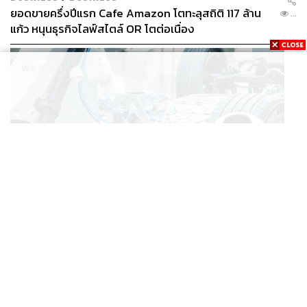
ยอดขายครึ่งปีแรก Cafe Amazon โตทะลุสถิติ 117 ล้าน
...
แก้ว หนุนธุรกิจไลฟ์สไตล์ OR โตต่อเนื่อง
BUSINESS
/
ECONOMIC
‘เอกนิติ’ เล็งงัดมาตรการใหม่ ลดภาษีสรรพสามิต หวังดึง
...
ผู้ผลิต EV มาตั้งโรงงานในไทย