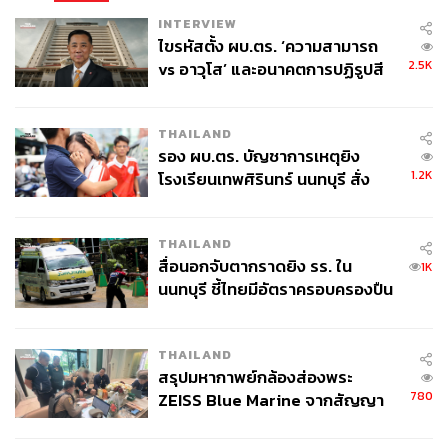
INTERVIEW
ไขรหัสตั้ง ผบ.ตร. ‘ความสามารถ
2.5K
vs อาวุโส’ และอนาคตการปฏิรูปสี
กากี กับ พล.ต.อ. เอก อังสนานนท์
THAILAND
รอง ผบ.ตร. บัญชาการเหตุยิง
1.2K
โรงเรียนเทพศิรินทร์ นนทบุรี สั่ง
ค้นหา 2 รอบยืนยันไร้คนติดค้าง พบ
ศพปู่-ย่าที่บ้านพักผู้ก่อเหตุ
THAILAND
สื่อนอกจับตากราดยิง รร. ใน
1K
นนทบุรี ชี้ไทยมีอัตราครอบครองปืน
สูงในระดับต้นของภูมิภาค
THAILAND
สรุปมหากาพย์กล้องส่องพระ
780
ZEISS Blue Marine จากสัญญา
ผลิต 8.3 ล้าน สู่ข้อพิพาท ‘มา
เวลล์ฯ’ ฟ้อง ‘โทน บางแค’ ผิดนัด