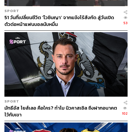
SPORT
51 วันที่เปลี่ยนชีวิต ‘โวซินญา’ จากแข้งไร้สังกัด สู่วันเปิด
53
ตัวต่อหน้าแฟนบอลนับหมื่น
SPORT
มัทธีอัส ไยส์เลอ คือใคร? ทำไม นิวคาสเซิล ถึงฝากอนาคต
102
ไว้กับเขา