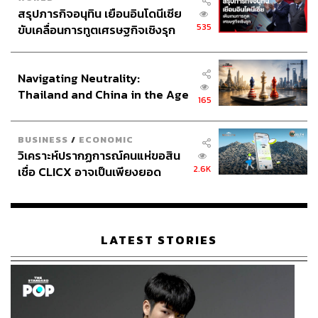
สรุปภารกิจอนุทิน เยือนอินโดนีเซีย
535
ขับเคลื่อนการทูตเศรษฐกิจเชิงรุก
ประกาศหุ้นส่วนยุทธศาสตร์ไทย –
อินโดนีเซีย
Navigating Neutrality:
Thailand and China in the Age
165
of a New Global Order
BUSINESS
/
ECONOMIC
วิเคราะห์ปรากฏการณ์คนแห่ขอสิน
2.6K
เชื่อ CLICX อาจเป็นเพียงยอด
ภูเขาน้ำแข็ง ของปัญหาหนี้ครัว
เรือนไทยที่ถูกซุกไว้
LATEST STORIES